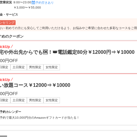
営業状況
9:00〜23:00
予約空きあり
￥3,000〜￥55,000
金・サービス
ンセリング
占い 初めての方にも安心してご利用いただけるよう、お悩みやご希望に合わせた多彩なコースをご
すめのクーポン
ickUp
宅や外出先からでも🆗！👑電話鑑定80分￥12000円⇒￥10000
000円OFF
日限定
土日限定
男性限定
女性限定
ickUp
い放題コース￥12000⇒￥10000
000円OFF
日限定
土日限定
男性限定
女性限定
予約カレンダー
予約で最大10,000円分のAmazonギフトカードが当たる！