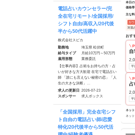
本日の
価格帯
電話占いカウンセラー/完
主な料
全在宅リモート/全国採用/
カウ
シフト自由/高収入/20代後
対面
半から50代活躍中
おす
株式会社スピカ
P
勤務地
埼玉県 松伏町
自
給与タイプ
月給10万円～50万円
雇用形態
業務委託
2,
【仕事内容】占術をお持ちの方・占
平
いが好きな方大歓迎 在宅で電話占い
師 「誰にも言えない秘密の恋」「人
P
生の大きな決断」…
占
求人の更新日
2026-07-23
2,
スポンサー
求人ボックス
平
ネット
「全国採用」完全在宅シフ
ネット
ト自由の電話占い師/恋愛
特化/20代後半から50代活
躍中/経験者優遇