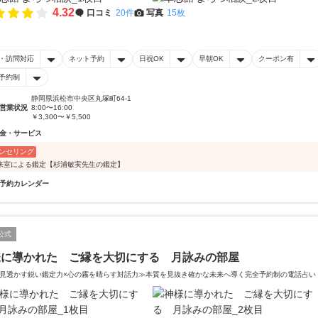
4.32
口コミ
20件
写真
15枚
・訪問対応
ネット予約
日祝OK
早朝OK
クーポン有
予約制
静岡県浜松市中央区丸塚町64-1
営業状況
8:00〜16:00
￥3,300〜￥5,500
金・サービス
ンセリング
来室による鑑定【杉浦敏実先生の鑑定】
予約カレンダー
公式
様に導かれた ご縁を大切にする 月詠みの部屋
見透かす鋭い鑑定力×心の霧を晴らす対話力≫本質を見抜き確かな未来へ導く完全予約制の電話占い