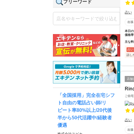
フリーワード
占い
出張
本日の
価格帯
主な料
占い
話し
店舗
Ri
「全国採用」完全在宅シフ
ご自宅
ト自由の電話占い師/リ
ピート率80%以上/20代後
半から50代活躍中/経験者
占い
優遇
出張