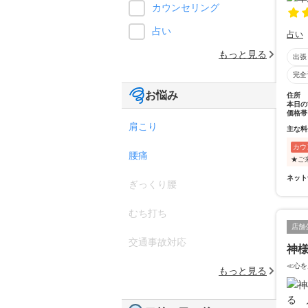
カウンセリング
占い
占い
もっと見る
出張
完全
お悩み
住所
本日の
価格帯
肩こり
主な料
カウ
腰痛
★ご
ネット
ぎっくり腰
むち打ち
店舗
交通事故対応
神
≪心を
もっと見る