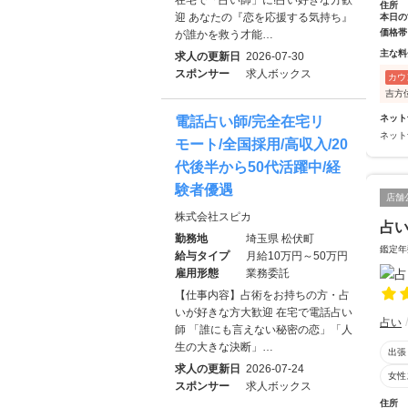
在宅で「占い師」に!占い好きな方歓
住所
迎 あなたの『恋を応援する気持ち』
本日の
価格帯
が誰かを救う才能…
主な料
求人の更新日
2026-07-30
スポンサー
求人ボックス
カウ
吉方
ネット
電話占い師/完全在宅リ
ネット
モート/全国採用/高収入/20
代後半から50代活躍中/経
験者優遇
店舗
株式会社スピカ
占い
勤務地
埼玉県 松伏町
鑑定年
給与タイプ
月給10万円～50万円
雇用形態
業務委託
【仕事内容】占術をお持ちの方・占
いが好きな方大歓迎 在宅で電話占い
占い
師 「誰にも言えない秘密の恋」「人
生の大きな決断」…
出張
求人の更新日
2026-07-24
女性
スポンサー
求人ボックス
住所