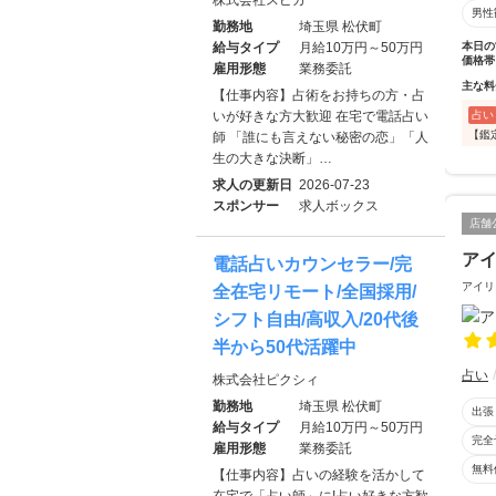
株式会社スピカ
男性
勤務地
埼玉県 松伏町
本日の
給与タイプ
月給10万円～50万円
価格帯
雇用形態
業務委託
主な料
【仕事内容】占術をお持ちの方・占
占い
いが好きな方大歓迎 在宅で電話占い
【鑑
師 「誰にも言えない秘密の恋」「人
生の大きな決断」…
求人の更新日
2026-07-23
スポンサー
求人ボックス
店舗
ア
電話占いカウンセラー/完
アイリ
全在宅リモート/全国採用/
シフト自由/高収入/20代後
半から50代活躍中
占い
株式会社ピクシィ
勤務地
埼玉県 松伏町
出張
給与タイプ
月給10万円～50万円
完全
雇用形態
業務委託
無料
【仕事内容】占いの経験を活かして