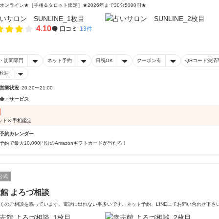
オンライン★［手相＆タロット鑑定］★2026年まで30分5000円★
4.10
口コミ
13件
・訪問専門
ネット予約
日祝OK
クーポン有
QRコード決済
歓迎
営業状況
20:30〜21:00
金・サービス
ット＆手相鑑定
予約カレンダー
予約で最大10,000円分のAmazonギフトカードが当たる！
公式
館 よろづ相談
くのご相談を賜っています。電話に出れない事多いです。ネット予約、LINEにてお問い合わせ下さ