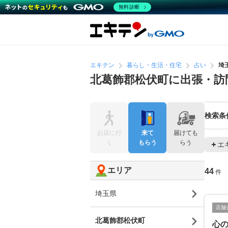
無料診断
エキテン
暮らし・生活・住宅
占い
埼
北葛飾郡松伏町に出張・訪
検索条
お店に行
来て
届けても
く
もらう
らう
エ
エリア
44
件
埼玉県
店舗
北葛飾郡松伏町
心の