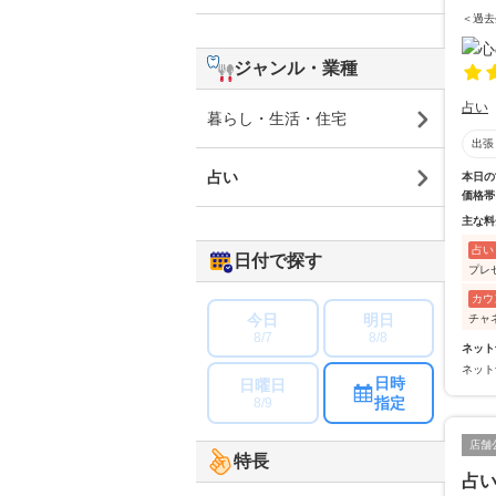
＜過去
ジャンル・業種
占い
暮らし・生活・住宅
出張
占い
本日の
価格帯
主な料
占い
日付で探す
プレ
カウ
今日
明日
チャ
8/7
8/8
ネット
ネット
日時
日曜日
指定
8/9
店舗
特長
占い