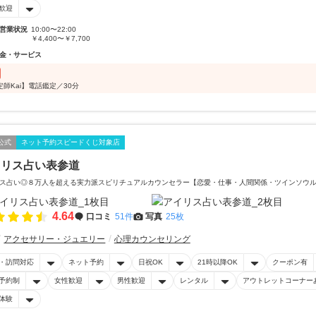
歓迎
営業状況
10:00〜22:00
￥4,400〜￥7,700
金・サービス
定師Kai】電話鑑定／30分
公式
ネット予約スピードくじ対象店
イリス占い表参道
ス占い◎８万人を超える実力派スピリチュアルカウンセラー【恋愛・仕事・人間関係・ツインソウ
4.64
口コミ
51件
写真
25枚
アクセサリー・ジュエリー
心理カウンセリング
・訪問対応
ネット予約
日祝OK
21時以降OK
クーポン有
予約制
女性歓迎
男性歓迎
レンタル
アウトレットコーナー
体験