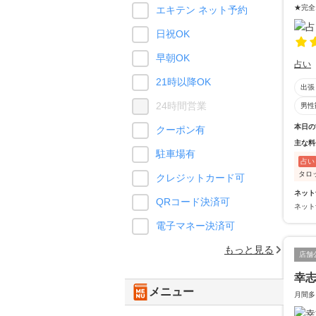
★完全
エキテン ネット予約
日祝OK
早朝OK
占い
21時以降OK
出張
24時間営業
男性
本日の
クーポン有
主な料
駐車場有
占い
タロ
クレジットカード可
ネット
QRコード決済可
ネット
電子マネー決済可
もっと見る
店舗
幸志
メニュー
月間多