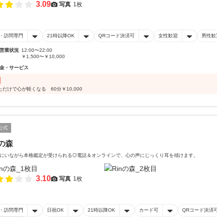
3.09
写真
1枚
・訪問専門
21時以降OK
QRコード決済可
女性歓迎
男性歓
営業状況
12:00〜22:00
￥1,500〜￥10,000
金・サービス
ただけで心が軽くなる 60分￥10,000
公式
nの森
にいながら本格鑑定が受けられる◎電話＆オンラインで、心の声にじっくり耳を傾けます。
3.10
写真
1枚
・訪問専門
日祝OK
21時以降OK
カード可
QRコード決済