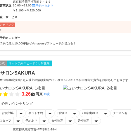
東京都渋谷区神宮前５－１５
営業状況
10:00〜23:00
予約空きあり
￥1,100〜￥220,000
金・サービス
ンセリング
位
予約カレンダー
予約で最大10,000円分のAmazonギフトカードが当たる！
公式
ネット予約スピードくじ対象店
サロンSAKURA
数33年鑑定実績6万人以上の信頼実績の占いサロンSAKURAが吉祥寺で貴方をお待ちしております
3.26
写真
8枚
心理カウンセリング
・訪問対応
ネット予約
日祝OK
21時以降OK
クーポン有
スタッフ
予約あり
女性歓迎
男性歓迎
東京都武蔵野市吉祥寺本町1-38-4