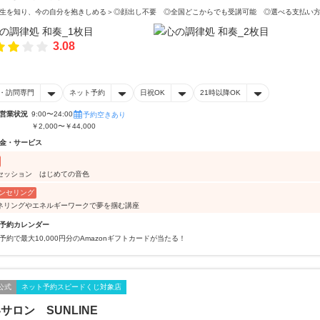
生を知り、今の自分を抱きしめる＞◎顔出し不要 ◎全国どこからでも受講可能 ◎選べる支払い
3.08
・訪問専門
ネット予約
日祝OK
21時以降OK
営業状況
9:00〜24:00
予約空きあり
￥2,000〜￥44,000
金・サービス
セッション はじめての音色
ンセリング
ネリングやエネルギーワークで夢を掴む講座
予約カレンダー
予約で最大10,000円分のAmazonギフトカードが当たる！
公式
ネット予約スピードくじ対象店
サロン SUNLINE