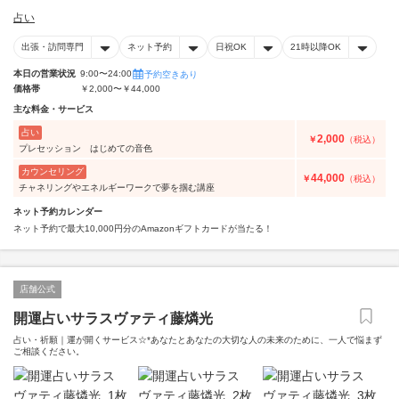
占い
出張・訪問専門
ネット予約
日祝OK
21時以降OK
本日の営業状況
9:00〜24:00
予約空きあり
価格帯
￥2,000〜￥44,000
主な料金・サービス
占い
2,000
￥
（税込）
プレセッション はじめての音色
カウンセリング
44,000
￥
（税込）
チャネリングやエネルギーワークで夢を掴む講座
ネット予約カレンダー
ネット予約で最大10,000円分のAmazonギフトカードが当たる！
店舗公式
開運占いサラスヴァティ藤燐光
占い・祈願｜運が開くサービス☆*あなたとあなたの大切な人の未来のために、一人で悩まず
ご相談ください。