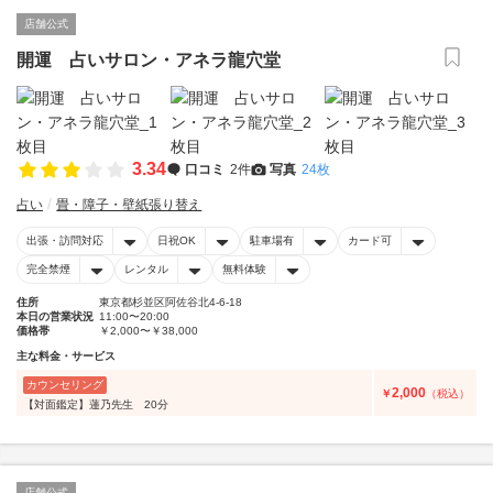
店舗公式
開運 占いサロン・アネラ龍穴堂
3.34
口コミ
2件
写真
24枚
占い
畳・障子・壁紙張り替え
出張・訪問対応
日祝OK
駐車場有
カード可
完全禁煙
レンタル
無料体験
住所
東京都杉並区阿佐谷北4-6-18
本日の営業状況
11:00〜20:00
価格帯
￥2,000〜￥38,000
主な料金・サービス
カウンセリング
2,000
￥
（税込）
【対面鑑定】蓮乃先生 20分
店舗公式