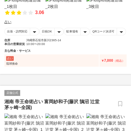
3.06
占い
出張・訪問対応
日祝OK
駐車場有
QRコード決済可
住所
沖縄県石垣市新川2365-14
本日の営業状況
10:00〜20:00
主な料金・サービス
占い
7,000
￥
（税込）
琉球推命
店舗公式
湘南 帝王命術占い 富岡紗和子(藤沢 鵠沼 辻堂
茅ヶ崎~全国)