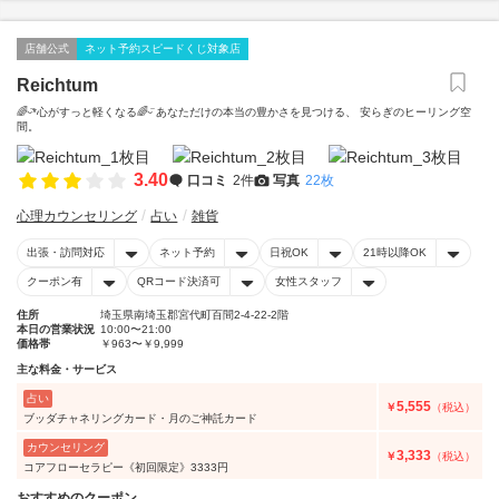
店舗公式
ネット予約スピードくじ対象店
Reichtum
🌈ᵕ̈*心がすっと軽くなる🌈ᵕ̈ あなただけの本当の豊かさを見つける、 安らぎのヒーリング空
間。
3.40
口コミ
2件
写真
22枚
心理カウンセリング
占い
雑貨
出張・訪問対応
ネット予約
日祝OK
21時以降OK
クーポン有
QRコード決済可
女性スタッフ
住所
埼玉県南埼玉郡宮代町百間2-4-22-2階
本日の営業状況
10:00〜21:00
価格帯
￥963〜￥9,999
主な料金・サービス
占い
5,555
￥
（税込）
ブッダチャネリングカード・月のご神託カード
カウンセリング
3,333
￥
（税込）
コアフローセラピー《初回限定》3333円
おすすめのクーポン