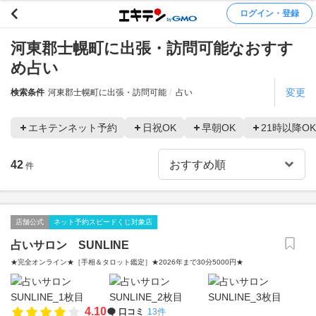
ログイン・登録
河東郡士幌町に出張・訪問可能なおすす
め占い
変更
検索条件
河東郡士幌町に出張・訪問可能
占い
エキテンネット予約
日祝OK
早朝OK
21時以降OK
42
件
店舗公式
ネット予約スピードくじ対象店
占いサロン SUNLINE
★完全オンライン★［手相＆タロット鑑定］★2026年まで30分5000円★
4.10
口コミ
13件