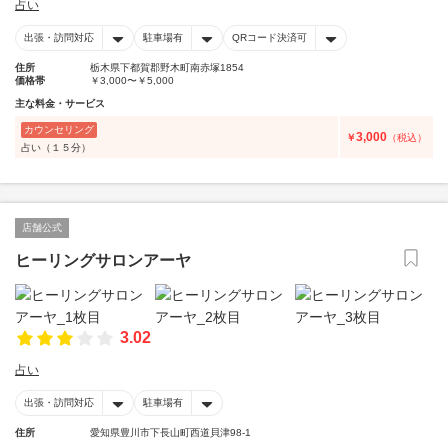
占い
出張・訪問対応
駐車場有
QRコード決済可
住所
栃木県下都賀郡野木町南赤塚1854
価格帯
￥3,000〜￥5,000
主な料金・サービス
カウンセリング
3,000
￥
（税込）
占い（１５分）
店舗公式
ヒーリングサロンアーヤ
3.02
占い
出張・訪問対応
駐車場有
住所
愛知県豊川市下長山町西道貝津98-1