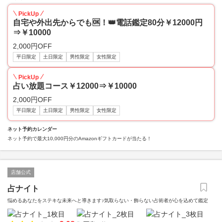
PickUp
自宅や外出先からでも🆗！👑電話鑑定80分￥12000円
⇒￥10000
2,000円OFF
平日限定
土日限定
男性限定
女性限定
PickUp
占い放題コース￥12000⇒￥10000
2,000円OFF
平日限定
土日限定
男性限定
女性限定
ネット予約カレンダー
ネット予約で最大10,000円分のAmazonギフトカードが当たる！
店舗公式
占ナイト
悩めるあなたをステキな未来へと導きます♪気取らない・飾らない占術者が心を込めて鑑定