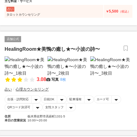
主な料金・サービス
占い
5,500
￥
（税込）
タロットカウンセリング
店舗公式
HealingRoom★美鴨の癒し★〜小波の詩〜
3.08
写真
8枚
占い
心理カウンセリング
出張・訪問対応
日祝OK
駐車場有
カード可
QRコード決済可
女性スタッフ
住所
栃木県佐野市高萩町1331-5
本日の営業状況
10:00〜20:00