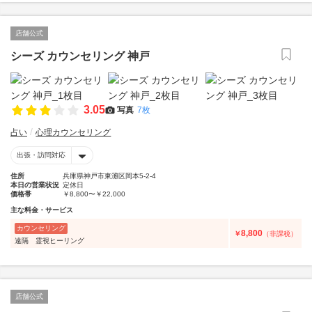
店舗公式
シーズ カウンセリング 神戸
3.05
写真
7枚
占い
心理カウンセリング
出張・訪問対応
住所
兵庫県神戸市東灘区岡本5-2-4
本日の営業状況
定休日
価格帯
￥8,800〜￥22,000
主な料金・サービス
カウンセリング
8,800
￥
（非課税）
遠隔 霊視ヒーリング
店舗公式