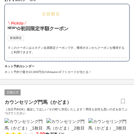
50
PickUp
ᴺᴱᵂ◝✩初回限定半額クーポン
新規限定
※
このクーポンはエキテン会員限定クーポンです。獲得ボタンからクーポンを獲得する
と利用できます。
ネット予約カレンダー
ネット予約で最大10,000円分のAmazonギフトカードが当たる！
店舗公式
カウンセリング門馬（かどま）
［当日予約OK］鑑定してほしい“その時”に対応いたします！男性も女性も思いの丈を全てぶ
つけてください