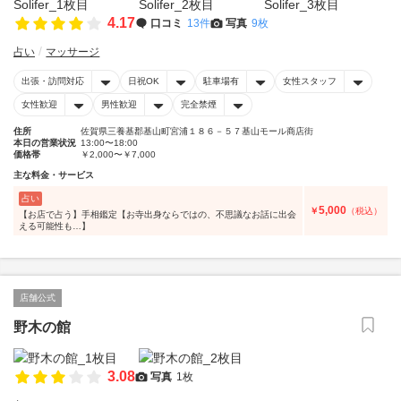
4.17
口コミ
13件
写真
9枚
占い
マッサージ
出張・訪問対応
日祝OK
駐車場有
女性スタッフ
女性歓迎
男性歓迎
完全禁煙
住所
佐賀県三養基郡基山町宮浦１８６－５７基山モール商店街
本日の営業状況
13:00〜18:00
価格帯
￥2,000〜￥7,000
主な料金・サービス
占い
5,000
￥
（税込）
【お店で占う】手相鑑定【お寺出身ならではの、不思議なお話に出会
える可能性も…】
店舗公式
野木の館
3.08
写真
1枚