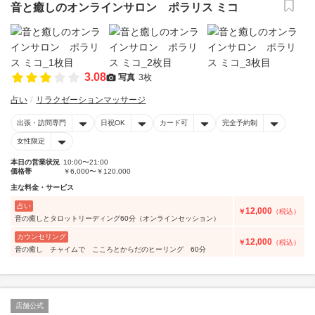
音と癒しのオンラインサロン ポラリス ミコ
3.08
写真
3枚
占い
リラクゼーションマッサージ
出張・訪問専門
日祝OK
カード可
完全予約制
女性限定
本日の営業状況
10:00〜21:00
価格帯
￥6,000〜￥120,000
主な料金・サービス
占い
12,000
￥
（税込）
音の癒しとタロットリーディング60分（オンラインセッション）
カウンセリング
12,000
￥
（税込）
音の癒し チャイムで こころとからだのヒーリング 60分
店舗公式