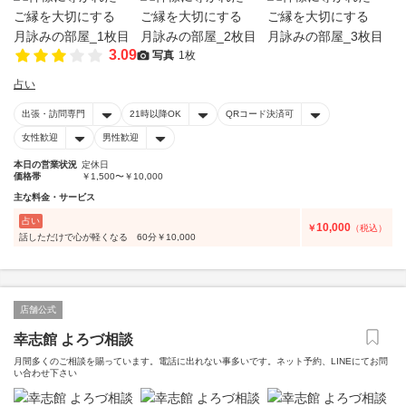
3.09
写真
1枚
占い
出張・訪問専門
21時以降OK
QRコード決済可
女性歓迎
男性歓迎
本日の営業状況
定休日
価格帯
￥1,500〜￥10,000
主な料金・サービス
占い
10,000
￥
（税込）
話しただけで心が軽くなる 60分￥10,000
店舗公式
幸志館 よろづ相談
月間多くのご相談を賜っています。電話に出れない事多いです。ネット予約、LINEにてお問
い合わせ下さい