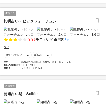
店舗公式
札幌占い・ビックフォーチュン
3.36
口コミ
1件
写真
8枚
占い
出張・訪問対応
日祝OK
住所
北海道札幌市白石区東札幌４条１丁目３－２１
本日の営業状況
10:00〜19:00
価格帯
￥3,850〜￥11,550
店舗公式
開運占い処 Solifer