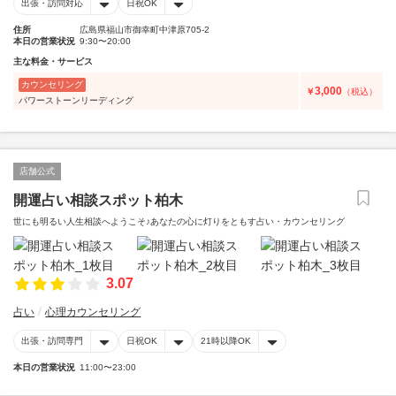
出張・訪問対応
日祝OK
住所
広島県福山市御幸町中津原705-2
本日の営業状況
9:30〜20:00
主な料金・サービス
カウンセリング
3,000
￥
（税込）
パワーストーンリーディング
店舗公式
開運占い相談スポット柏木
世にも明るい人生相談へようこそ♪あなたの心に灯りをともす占い・カウンセリング
3.07
占い
心理カウンセリング
出張・訪問専門
日祝OK
21時以降OK
本日の営業状況
11:00〜23:00