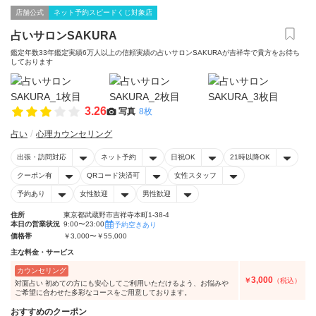
店舗公式
ネット予約スピードくじ対象店
占いサロンSAKURA
鑑定年数33年鑑定実績6万人以上の信頼実績の占いサロンSAKURAが吉祥寺で貴方をお待ち
しております
3.26
写真
8枚
占い
心理カウンセリング
出張・訪問対応
ネット予約
日祝OK
21時以降OK
クーポン有
QRコード決済可
女性スタッフ
予約あり
女性歓迎
男性歓迎
住所
東京都武蔵野市吉祥寺本町1-38-4
本日の営業状況
9:00〜23:00
予約空きあり
価格帯
￥3,000〜￥55,000
主な料金・サービス
カウンセリング
3,000
￥
（税込）
対面占い 初めての方にも安心してご利用いただけるよう、お悩みや
ご希望に合わせた多彩なコースをご用意しております。
おすすめのクーポン