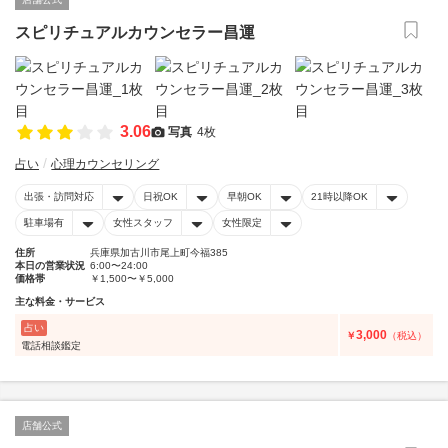
スピリチュアルカウンセラー昌運
3.06
写真
4枚
占い
心理カウンセリング
出張・訪問対応
日祝OK
早朝OK
21時以降OK
駐車場有
女性スタッフ
女性限定
住所
兵庫県加古川市尾上町今福385
本日の営業状況
6:00〜24:00
価格帯
￥1,500〜￥5,000
主な料金・サービス
占い
3,000
￥
（税込）
電話相談鑑定
店舗公式