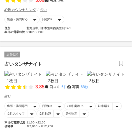
3.09
写真
5枚
心理カウンセリング
占い
出張・訪問対応
日祝OK
住所
北海道中川郡本別町西美里別39-1
本日の営業状況
9:00〜21:00
店舗公式
占いタンザナイト
3.85
口コミ
6件
写真
68枚
占い
出張・訪問専門
日祝OK
21時以降OK
駐車場有
女性スタッフ
女性歓迎
男性歓迎
本日の営業状況
11:00〜22:00
価格帯
￥7,000〜￥12,250