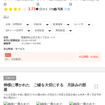
3.73
口コミ
3件
写真
21枚
占い
出張・訪問対応
日祝OK
駐車場有
カード可
QRコード決済可
女性歓迎
男性歓迎
住所
愛媛県松山市立花１丁目８−３０
本日の営業状況
10:00〜20:00
価格帯
￥1,000〜￥6,000
主な料金・サービス
占い
1,000
￥
（非課税）
占い（5分延長）
店舗公式
神様に導かれた ご縁を大切にする 月詠みの部
屋
≪心を見透かす鋭い鑑定力×心の霧を晴らす対話力≫本質を見抜き確かな未来へ導く完全予約
制の電話占い