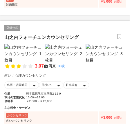
5,000
￥
（税込）
対面鑑定
店舗公式
山之内フォーチュンカウンセリング
3.07
写真
10枚
占い
心理カウンセリング
出張・訪問対応
日祝OK
駐車場有
住所
熊本県荒尾市東屋形2-12-9
本日の営業状況
10:00〜19:00
価格帯
￥2,000〜￥12,000
主な料金・サービス
カウンセリング
3,000
￥
（税込）
占いカウンセリング