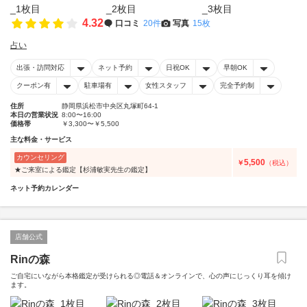
4.32
口コミ
20件
写真
15枚
占い
出張・訪問対応
ネット予約
日祝OK
早朝OK
クーポン有
駐車場有
女性スタッフ
完全予約制
住所
静岡県浜松市中央区丸塚町64-1
本日の営業状況
8:00〜16:00
価格帯
￥3,300〜￥5,500
主な料金・サービス
カウンセリング
5,500
￥
（税込）
★ご来室による鑑定【杉浦敏実先生の鑑定】
ネット予約カレンダー
店舗公式
Rinの森
ご自宅にいながら本格鑑定が受けられる◎電話＆オンラインで、心の声にじっくり耳を傾け
ます。