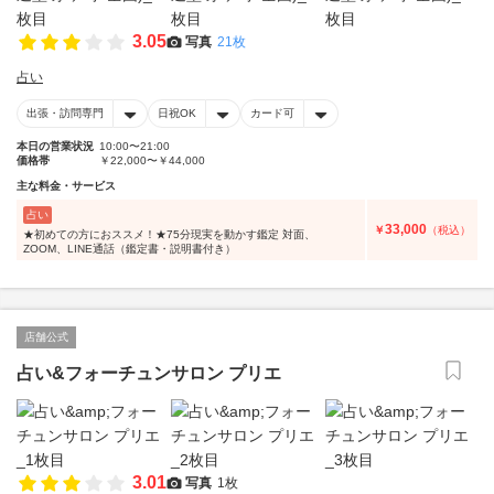
3.05
写真
21枚
占い
出張・訪問専門
日祝OK
カード可
本日の営業状況
10:00〜21:00
価格帯
￥22,000〜￥44,000
主な料金・サービス
占い
33,000
￥
（税込）
★初めての方におススメ！★75分現実を動かす鑑定 対面、
ZOOM、LINE通話（鑑定書・説明書付き）
店舗公式
占い&フォーチュンサロン プリエ
3.01
写真
1枚