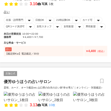
3.10
写真
1枚
占い
出張・訪問専門
日祝OK
21時以降OK
カード可
QRコード決済可
女性スタッフ
女性歓迎
男性歓迎
本日の営業状況
10:00〜22:00
価格帯
￥4,400〜￥7,700
主な料金・サービス
占い
4,400
￥
（税込）
【鑑定師Kai】電話鑑定／30分
店舗公式
優芳ゆうほうの占いサロン
霊視、カード、オーラ鑑定etc.山口県の白衣の占い師“幸せ導人”｜オンライン・対面鑑定♪
3.13
写真
10枚