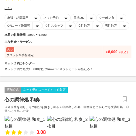
占い
出張・訪問専門
ネット予約
日祝OK
クーポン有
QRコード決済可
女性スタッフ
女性歓迎
男性歓迎
本日の営業状況
10:00〜12:00
主な料金・サービス
占い
8,000
￥
（税込）
タロット＆手相鑑定
ネット予約カレンダー
ネット予約で最大10,000円分のAmazonギフトカードが当たる！
店舗公式
ネット予約スピードくじ対象店
心の調律処 和奏
＜過去生を知り、今の自分を抱きしめる＞◎顔出し不要 ◎全国どこからでも受講可能 ◎
選べる支払い方法
3.08