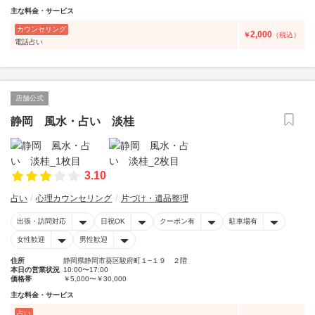
主な料金・サービス
カウンセリング
2,000
￥
（税込）
電話占い
店舗公式
静岡 風水・占い 淡桂
3.10
占い
心理カウンセリング
片づけ・遺品整理
出張・訪問対応
日祝OK
クーポン有
駐車場有
女性歓迎
男性歓迎
住所
静岡県静岡市葵区駿府町１−１９ ２階
本日の営業状況
10:00〜17:00
価格帯
￥5,000〜￥30,000
主な料金・サービス
占い