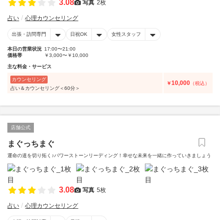
3.08
写真
2枚
占い
心理カウンセリング
出張・訪問専門
日祝OK
女性スタッフ
本日の営業状況
17:00〜21:00
価格帯
￥3,000〜￥10,000
主な料金・サービス
カウンセリング
10,000
￥
（税込）
占い＆カウンセリング＜60分＞
店舗公式
まぐっちまぐ
運命の道を切り拓く♪パワーストーンリーディング！幸せな未来を一緒に作っていきましょう
3.08
写真
5枚
占い
心理カウンセリング