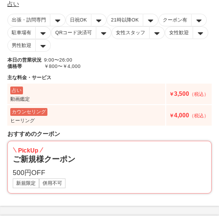
占い
出張・訪問専門
日祝OK
21時以降OK
クーポン有
駐車場有
QRコード決済可
女性スタッフ
女性歓迎
男性歓迎
本日の営業状況
9:00〜26:00
価格帯
￥800〜￥4,000
主な料金・サービス
占い
3,500
￥
（税込）
動画鑑定
カウンセリング
4,000
￥
（税込）
ヒーリング
おすすめのクーポン
PickUp
ご新規様クーポン
500円OFF
新規限定
併用不可