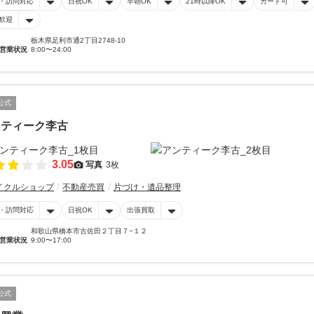
・訪問対応
日祝OK
早朝OK
21時以降OK
カード可
歓迎
栃木県足利市通2丁目2748-10
営業状況
8:00〜24:00
公式
ンティーク李古
3.05
写真
3枚
イクルショップ
不動産売買
片づけ・遺品整理
・訪問対応
日祝OK
出張買取
和歌山県橋本市古佐田２丁目７−１２
営業状況
9:00〜17:00
公式