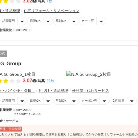
3.02
写真
7枚
け・遺品整理
住宅リフォーム・リノベーション
・訪問専門
日祝OK
早朝OK
カード可
営業状況
8:00〜20:00
公式
.G. Group
3.07
写真
21枚
便・バイク便・引越し
片づけ・遺品整理
便利屋・代行サービス
・訪問専門
日祝OK
早朝OK
クーポン有
女性歓迎
営業状況
8:00〜20:00
￥5,000〜￥10,000
金・サービス
整理・生前整理
に対応させて頂きます🙇‍♀️💦現場にて無料お見積り！ご納得頂いてからの作業！リフォームや不動産