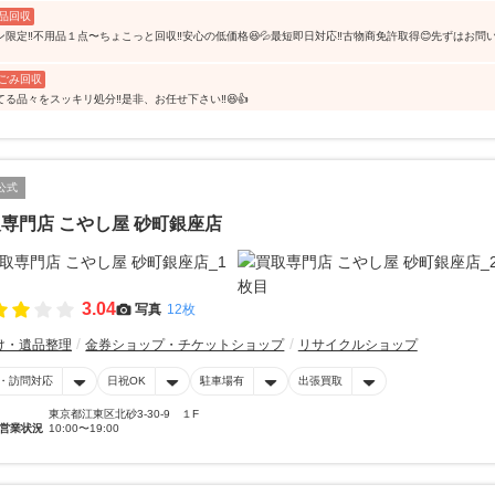
品回収
ン限定‼️不用品１点〜ちょこっと回収‼️安心の低価格😆💦最短即日対応‼️古物商免許取得😊先ずはお
ごみ回収
る品々をスッキリ処分‼️是非、お任せ下さい‼️😆👍
公式
専門店 こやし屋 砂町銀座店
3.04
写真
12枚
け・遺品整理
金券ショップ・チケットショップ
リサイクルショップ
・訪問対応
日祝OK
駐車場有
出張買取
東京都江東区北砂3-30-9 １F
営業状況
10:00〜19:00