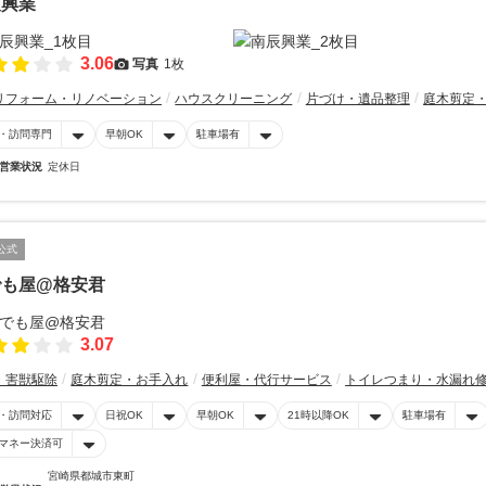
辰興業
3.06
写真
1枚
リフォーム・リノベーション
ハウスクリーニング
片づけ・遺品整理
庭木剪定
・訪問専門
早朝OK
駐車場有
営業状況
定休日
公式
でも屋@格安君
3.07
・害獣駆除
庭木剪定・お手入れ
便利屋・代行サービス
トイレつまり・水漏れ
・訪問対応
日祝OK
早朝OK
21時以降OK
駐車場有
マネー決済可
宮崎県都城市東町