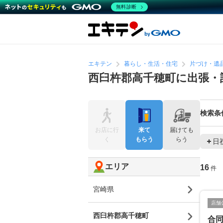
無料診断
エキテン
暮らし・生活・住宅
片づけ・遺
西臼杵郡高千穂町に出張・
検索条
お店に行
来て
届けても
く
もらう
らう
日
エリア
16
件
宮崎県
店舗
西臼杵郡高千穂町
合