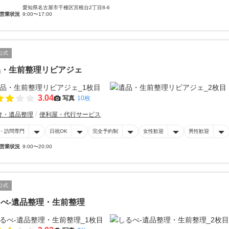
愛知県名古屋市千種区宮根台2丁目8-6
営業状況
9:00〜17:00
公式
品・生前整理リビアジェ
3.04
写真
10枚
け・遺品整理
便利屋・代行サービス
・訪問専門
日祝OK
完全予約制
女性歓迎
男性歓迎
営業状況
9:00〜20:00
公式
べ-遺品整理・生前整理