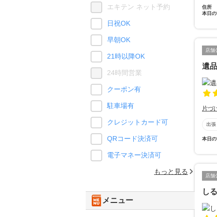
エキテン ネット予約
住所
本日の
日祝OK
早朝OK
店舗
21時以降OK
遺
24時間営業
クーポン有
駐車場有
片づ
クレジットカード可
出張
QRコード決済可
本日の
電子マネー決済可
もっと見る
店舗
しる
メニュー