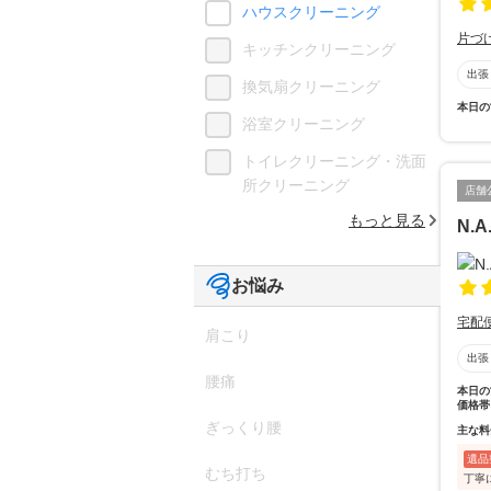
ハウスクリーニング
片づ
キッチンクリーニング
出張
換気扇クリーニング
本日の
浴室クリーニング
トイレクリーニング・洗面
所クリーニング
店舗
もっと見る
N.A
お悩み
宅配
肩こり
出張
腰痛
本日の
価格帯
ぎっくり腰
主な料
遺品
むち打ち
丁寧