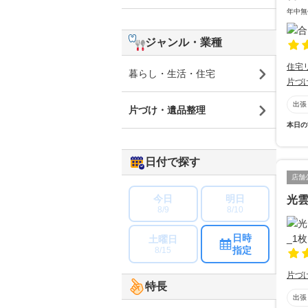
年中無
ジャンル・業種
住宅
暮らし・生活・住宅
片づ
出張
片づけ・遺品整理
本日の
日付で探す
店舗
今日
明日
光雲
8/9
8/10
日時
土曜日
指定
8/15
片づ
特長
出張