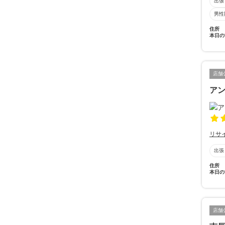
出張
男性
住所
本日の
店舗
ア
リサ
出張
住所
本日の
店舗