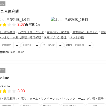
公式
ごころ便利隊
3.07
写真
5枚
け・遺品整理
ハウスクリーニング
家事代行・家政婦
庭木剪定・お手入れ
便
レつまり・水漏れ修理・蛇口修理
家電パソコン修理
ペット葬儀
・訪問専門
日祝OK
クーポン有
QRコード決済可
営業状況
9:00〜18:00
公式
olute
3.03
け・遺品整理
住宅リフォーム・リノベーション
ハウスクリーニング
畳・障子