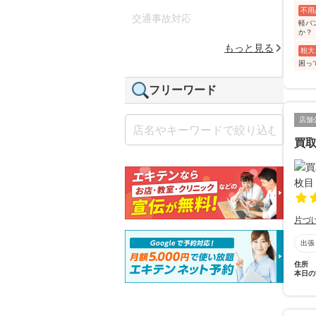
不用
交通事故対応
軽バ
か？
もっと見る
粗大
困って
フリーワード
店舗
買取
片づ
出張
住所
本日の