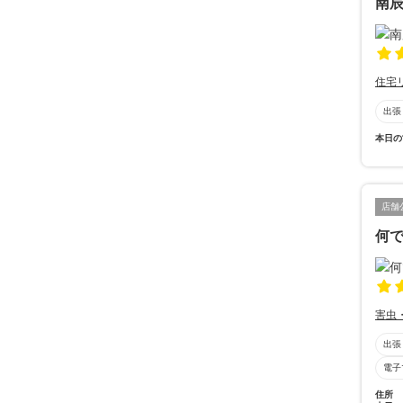
南
住宅
出張
本日の
店舗
何
害虫
出張
電子
住所