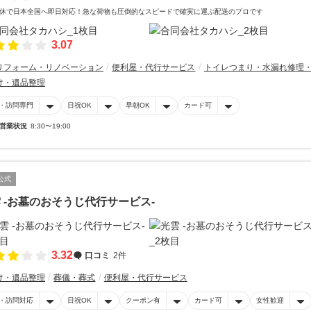
休で日本全国へ即日対応！急な荷物も圧倒的なスピードで確実に運ぶ配送のプロです
3.07
リフォーム・リノベーション
便利屋・代行サービス
トイレつまり・水漏れ修理
け・遺品整理
・訪問専門
日祝OK
早朝OK
カード可
営業状況
8:30〜19:00
公式
 -お墓のおそうじ代行サービス-
3.32
口コミ
2件
け・遺品整理
葬儀・葬式
便利屋・代行サービス
・訪問対応
日祝OK
クーポン有
カード可
女性歓迎