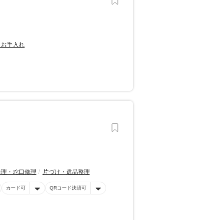
・お手入れ
修理・蛇口修理
片づけ・遺品整理
カード可
QRコード決済可