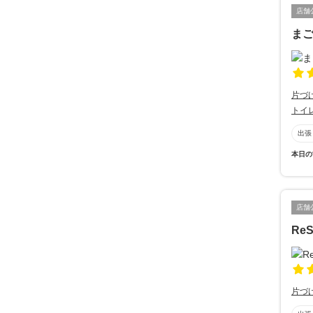
店舗
ま
片づ
トイ
出張
本日の
店舗
ReS
片づ