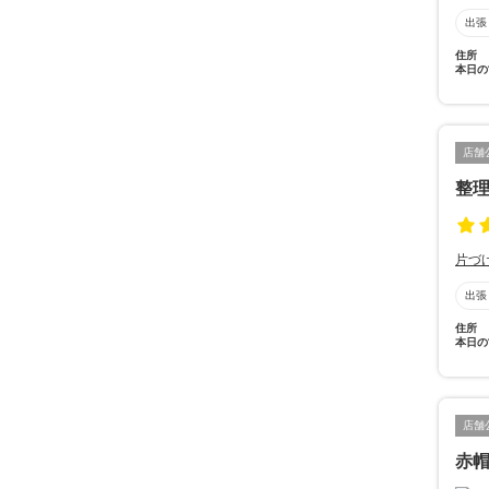
出張
住所
本日の
店舗
整
片づ
出張
住所
本日の
店舗
赤