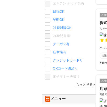
エキテン ネット予約
日祝OK
店舗
早朝OK
株
21時以降OK
大木の
24時間営業
クーポン有
ハウ
駐車場有
出張
クレジットカード可
本日の
QRコード決済可
電子マネー決済可
店舗
もっと見る
店頭
骨董 
メニュー