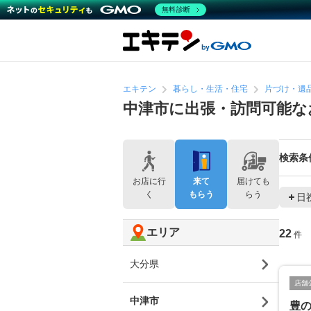
無料診断
エキテン
暮らし・生活・住宅
片づけ・遺
中津市に出張・訪問可能な
検索条
お店に行
来て
届けても
く
もらう
らう
日
エリア
22
件
大分県
店舗
中津市
豊