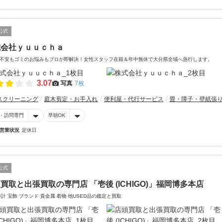
公式
式会社ｙｕｕｃｈａ
不安もゴミのお悩みもプロが即解決！女性スタッフ在籍＆年中無休で大分県全域へ急行します。
3.07
写真
7枚
スクリーニング
庭木剪定・お手入れ
便利屋・代行サービス
畳・障子・壁紙張
・訪問専門
早朝OK
営業状況
定休日
公式
買取と出張買取の専門店 「壱後 (ICHIGO)」福岡博多本店
時計 宝飾 ブランド 貴金属 着物 他USED品の鑑定と買取