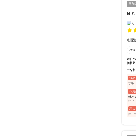
店舗
N.A
宅配
出張
本日の
価格帯
主な料
遺品
丁寧
不用
軽バ
か？
粗大
困って