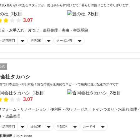
精鋭●頼りがいのあるスタッフが、庭仕事から片付けまで。暮らしの困りごとに寄り添います。
3.07
剪定・お手入れ
片づけ・遺品整理
害虫・害獣駆除
・訪問専門
早朝OK
クーポン有
公式
同会社タカハシ
休で日本全国へ即日対応！急な荷物も圧倒的なスピードで確実に運ぶ配送のプロです
3.07
リフォーム・リノベーション
便利屋・代行サービス
トイレつまり・水漏れ修理
け・遺品整理
・訪問専門
日祝OK
早朝OK
カード可
営業状況
8:30〜19:00