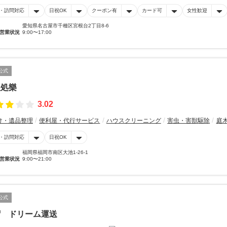
・訪問対応
日祝OK
クーポン有
カード可
女性歓迎
愛知県名古屋市千種区宮根台2丁目8-6
営業状況
9:00〜17:00
公式
理処樂
3.02
け・遺品整理
便利屋・代行サービス
ハウスクリーニング
害虫・害獣駆除
庭
・訪問対応
日祝OK
福岡県福岡市南区大池1-26-1
営業状況
9:00〜21:00
公式
帽 ドリーム運送