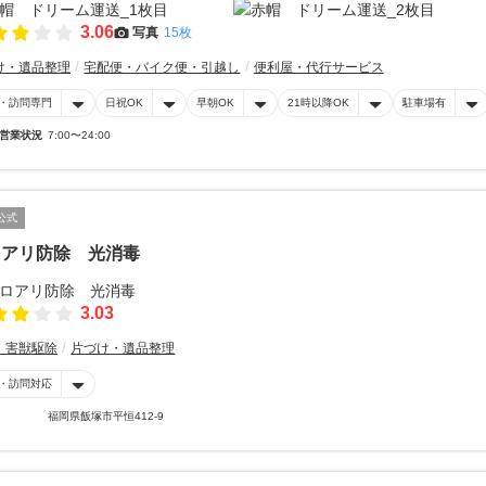
3.06
写真
15枚
け・遺品整理
宅配便・バイク便・引越し
便利屋・代行サービス
・訪問専門
日祝OK
早朝OK
21時以降OK
駐車場有
営業状況
7:00〜24:00
公式
ロアリ防除 光消毒
3.03
・害獣駆除
片づけ・遺品整理
・訪問対応
福岡県飯塚市平恒412-9