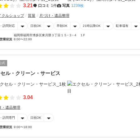
3.21
口コミ
1件
写真
1239枚
イクルショップ
質屋
片づけ・遺品整理
・訪問対応
日祝OK
早朝OK
21時以降OK
駐車場有
福岡県福岡市博多区東月隈３丁目１５−３−４ １F
営業状況
8:00〜22:00
公式
クセル・クリーン・サービス
3.04
け・遺品整理
・訪問専門
日祝OK
営業状況
9:00〜18:00