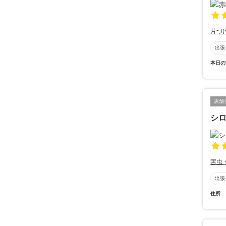
片づ
出張
本日の
店舗
シ
害虫
出張
住所