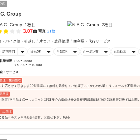
公式
.G. Group
3.07
写真
21枚
便・バイク便・引越し
片づけ・遺品整理
便利屋・代行サービス
・訪問専門
日祝OK
早朝OK
クーポン有
女性歓迎
営業状況
8:00〜20:00
￥5,000〜￥10,000
金・サービス
整理・生前整理
に対応させて頂きます🙇‍♀️💦現場にて無料お見積り！ご納得頂いてからの作業！リフォームや不動産
品回収
ン限定‼️不用品１点〜ちょこっと回収‼️安心の低価格😆💦最短即日対応‼️古物商免許取得😊先ずはお
ごみ回収
る品々をスッキリ処分‼️是非、お任せ下さい‼️😆👍