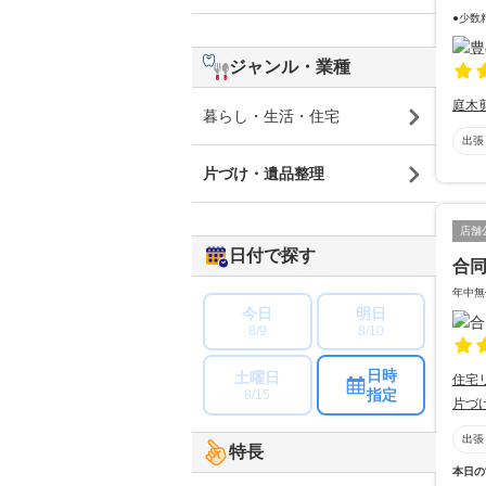
●少数
ジャンル・業種
庭木
暮らし・生活・住宅
出張
片づけ・遺品整理
店舗
日付で探す
合
年中無
今日
明日
8/9
8/10
日時
土曜日
住宅
指定
8/15
片づ
出張
特長
本日の