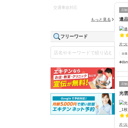
交通事故対応
店舗
遺
もっと見る
フリーワード
片づ
出張
本日の
店舗
光雲
片づ