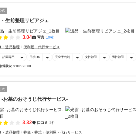
公式
品・生前整理リビアジェ
3.04
写真
10枚
け・遺品整理
便利屋・代行サービス
・訪問専門
日祝OK
完全予約制
女性歓迎
男性歓迎
営業状況
9:00〜20:00
公式
 -お墓のおそうじ代行サービス-
3.32
口コミ
2件
け・遺品整理
葬儀・葬式
便利屋・代行サービス