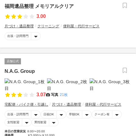
福岡遺品整理 メモリアルクリア
3.00
片づけ・遺品整理
クリーニング
便利屋・代行サービス
出張・訪問専門
店舗公式
N.A.G. Group
3.07
写真
21枚
宅配便・バイク便・引越し
片づけ・遺品整理
便利屋・代行サービス
出張・訪問専門
日祝OK
早朝OK
クーポン有
女性歓迎
男性歓迎
本日の営業状況
8:00〜20:00
価格帯
￥5,000〜￥10,000