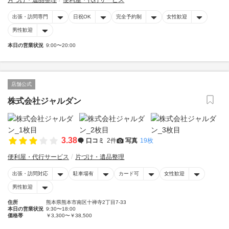
片づけ・遺品整理
便利屋・代行サービス
出張・訪問専門
日祝OK
完全予約制
女性歓迎
男性歓迎
本日の営業状況
9:00〜20:00
店舗公式
株式会社ジャルダン
3.38
口コミ
2件
写真
19枚
便利屋・代行サービス
片づけ・遺品整理
出張・訪問対応
駐車場有
カード可
女性歓迎
男性歓迎
住所
熊本県熊本市南区十禅寺2丁目7-33
本日の営業状況
9:30〜18:00
価格帯
￥3,300〜￥38,500