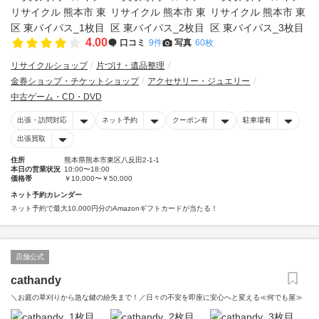
4.00
口コミ
9件
写真
60枚
リサイクルショップ
片づけ・遺品整理
金券ショップ・チケットショップ
アクセサリー・ジュエリー
中古ゲーム・CD・DVD
出張・訪問対応
ネット予約
クーポン有
駐車場有
出張買取
住所
熊本県熊本市東区八反田2-1-1
本日の営業状況
10:00〜18:00
価格帯
￥10,000〜￥50,000
ネット予約カレンダー
ネット予約で最大10,000円分のAmazonギフトカードが当たる！
店舗公式
cathandy
＼お庭の草刈りから急な鍵の紛失まで！／日々の不安を即座に安心へと変える≪何でも屋≫