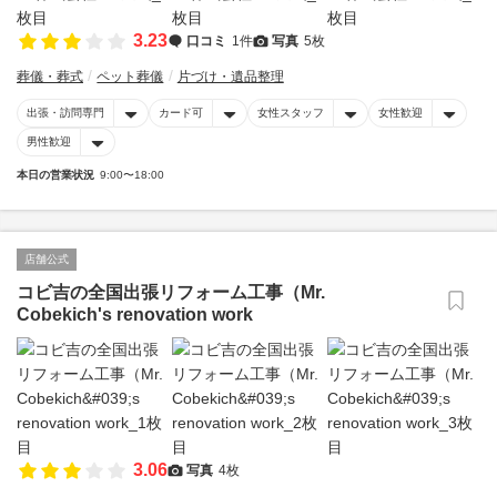
3.23
口コミ
1件
写真
5枚
葬儀・葬式
ペット葬儀
片づけ・遺品整理
出張・訪問専門
カード可
女性スタッフ
女性歓迎
男性歓迎
本日の営業状況
9:00〜18:00
店舗公式
コビ吉の全国出張リフォーム工事（Mr.
Cobekich's renovation work
3.06
写真
4枚