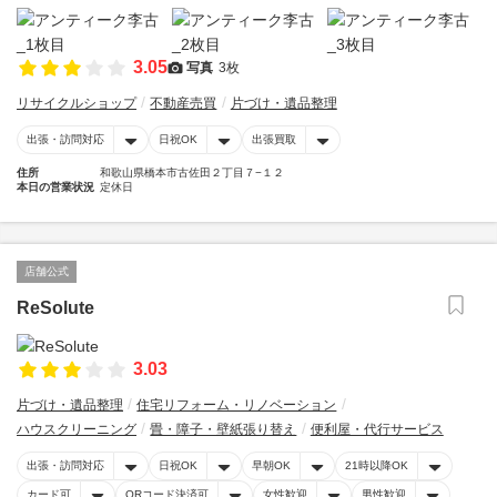
3.05
写真
3枚
リサイクルショップ
不動産売買
片づけ・遺品整理
出張・訪問対応
日祝OK
出張買取
住所
和歌山県橋本市古佐田２丁目７−１２
本日の営業状況
定休日
店舗公式
ReSolute
3.03
片づけ・遺品整理
住宅リフォーム・リノベーション
ハウスクリーニング
畳・障子・壁紙張り替え
便利屋・代行サービス
出張・訪問対応
日祝OK
早朝OK
21時以降OK
カード可
QRコード決済可
女性歓迎
男性歓迎