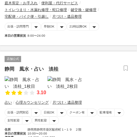
庭木剪定・お手入れ
便利屋・代行サービス
トイレつまり・水漏れ修理・蛇口修理
鍵交換・鍵修理
宅配便・バイク便・引越し
片づけ・遺品整理
出張・訪問専門
早朝OK
21時以降OK
本日の営業状況
8:00〜24:00
店舗公式
静岡 風水・占い 淡桂
3.10
占い
心理カウンセリング
片づけ・遺品整理
出張・訪問対応
日祝OK
クーポン有
駐車場有
女性歓迎
男性歓迎
住所
静岡県静岡市葵区駿府町１−１９ ２階
本日の営業状況
10:00〜20:00