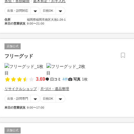
害虫・害獣駆除
庭木剪定・お手入れ
出張・訪問対応
日祝OK
住所
福岡県福岡市南区大池1-26-1
本日の営業状況
9:00〜21:00
店舗公式
フリーグッド
3.69
口コミ
4件
写真
1枚
リサイクルショップ
片づけ・遺品整理
出張・訪問専門
日祝OK
本日の営業状況
9:00〜17:00
店舗公式