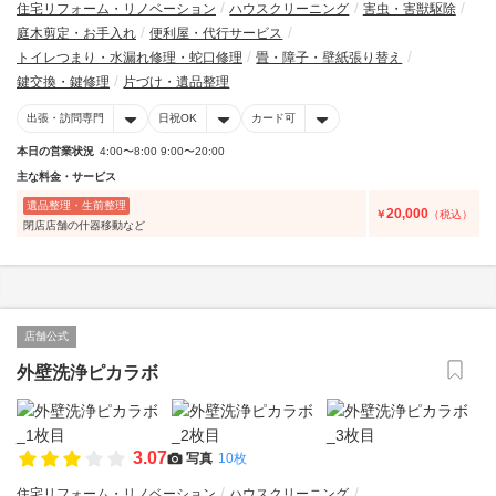
住宅リフォーム・リノベーション
ハウスクリーニング
害虫・害獣駆除
庭木剪定・お手入れ
便利屋・代行サービス
トイレつまり・水漏れ修理・蛇口修理
畳・障子・壁紙張り替え
鍵交換・鍵修理
片づけ・遺品整理
出張・訪問専門
日祝OK
カード可
本日の営業状況
4:00〜8:00 9:00〜20:00
主な料金・サービス
遺品整理・生前整理
20,000
￥
（税込）
閉店店舗の什器移動など
店舗公式
外壁洗浄ピカラボ
3.07
写真
10枚
住宅リフォーム・リノベーション
ハウスクリーニング