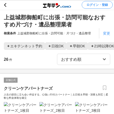
ログイン・登録
上益城郡御船町に出張・訪問可能なおす
すめ片づけ・遺品整理業者
変更
検索条件
上益城郡御船町に出張・訪問可能
片づけ・遺品整理
エキテンネット予約
日祝OK
早朝OK
21時以降OK
26
件
店舗公式
クリーンケアパートナーズ
人生の節目に立ち会い伴走する、心強い片付けパートナー｜土日祝＆早朝・深夜も対応｜柔
軟な料金体制を確立