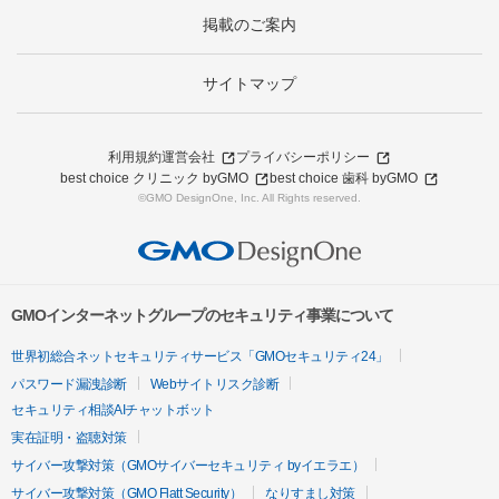
掲載のご案内
サイトマップ
利用規約
運営会社
プライバシーポリシー
best choice クリニック byGMO
best choice 歯科 byGMO
©GMO DesignOne, Inc. All Rights reserved.
GMOインターネットグループのセキュリティ事業について
世界初総合ネットセキュリティサービス「GMOセキュリティ24」
パスワード漏洩診断
Webサイトリスク診断
セキュリティ相談AIチャットボット
実在証明・盗聴対策
サイバー攻撃対策（GMOサイバーセキュリティ byイエラエ）
サイバー攻撃対策（GMO Flatt Security）
なりすまし対策