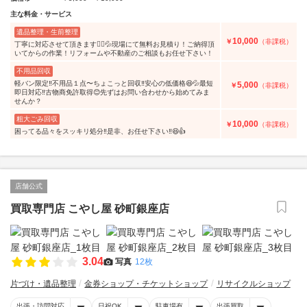
主な料金・サービス
遺品整理・生前整理
10,000
￥
（非課税）
丁寧に対応させて頂きます🙇‍♀️💦現場にて無料お見積り！ご納得頂
いてからの作業！リフォームや不動産のご相談もお任せ下さい！
不用品回収
軽バン限定‼️不用品１点〜ちょこっと回収‼️安心の低価格😆💦最短
5,000
￥
（非課税）
即日対応‼️古物商免許取得😊先ずはお問い合わせから始めてみま
せんか？
粗大ごみ回収
10,000
￥
（非課税）
困ってる品々をスッキリ処分‼️是非、お任せ下さい‼️😆👍
店舗公式
買取専門店 こやし屋 砂町銀座店
3.04
写真
12枚
片づけ・遺品整理
金券ショップ・チケットショップ
リサイクルショップ
出張・訪問対応
日祝OK
駐車場有
出張買取