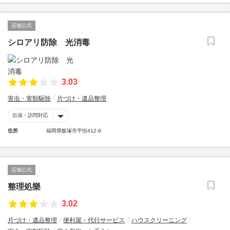
店舗公式
シロアリ防除 光消毒
3.03
害虫・害獣駆除
片づけ・遺品整理
出張・訪問対応
住所
福岡県飯塚市平恒412-9
店舗公式
整理処樂
3.02
片づけ・遺品整理
便利屋・代行サービス
ハウスクリーニング