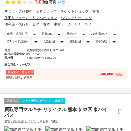
3.09
写真
41枚
片づけ・遺品整理
金券ショップ・チケットショップ
古着
住宅リフォーム・リノベーション
ハウスクリーニング
便利屋・代行サービス
古本
中古ゲーム・CD・DVD
出張・訪問対応
日祝OK
早朝OK
21時以降OK
QRコード決済可
女性歓迎
男性歓迎
出張買取
住所
佐賀県佐賀市鍋島町蛎久56-1
本日の営業状況
8:00〜24:00
価格帯
￥80,000〜￥130,000
主な料金・サービス
遺品整理・生前整理
80,000
￥
（税込）
整理と回収、買取り
店舗公式
ネット予約スピードくじ対象店
買取専門マルキチ リサイクル 熊本市 東区 東バイ
パス
豊富な商品品目にてどこよりも高く買取♪