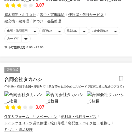
3.07
庭木剪定・お手入れ
害虫・害獣駆除
便利屋・代行サービス
鍵交換・鍵修理
片づけ・遺品整理
出張・訪問専門
日祝OK
早朝OK
21時以降OK
カード可
本日の営業状況
8:00〜22:00
店舗公式
合同会社タカハシ
年中無休で日本全国へ即日対応！急な荷物も圧倒的なスピードで確実に運ぶ配送のプロです
3.07
住宅リフォーム・リノベーション
便利屋・代行サービス
トイレつまり・水漏れ修理・蛇口修理
宅配便・バイク便・引越し
片づけ・遺品整理