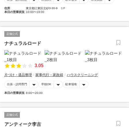
住所
東京都江東区北砂3-30-9 １F
本日の営業状況
10:00〜19:00
店舗公式
ナチュラルロード
3.05
片づけ・遺品整理
家事代行・家政婦
ハウスクリーニング
出張・訪問専門
早朝OK
駐車場有
本日の営業状況
8:00〜20:00
店舗公式
アンティーク李古