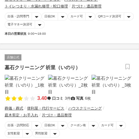
トイレつまり・水漏れ修理・蛇口修理
片づけ・遺品整理
出張・訪問専門
日祝OK
カード可
QRコード決済可
電子マネー決済可
本日の営業状況
9:00〜18:00
店舗公式
墓石クリーニング 祈里（いのり）
3.40
口コミ
3件
写真
6枚
葬儀・葬式
便利屋・代行サービス
ハウスクリーニング
庭木剪定・お手入れ
片づけ・遺品整理
出張・訪問対応
日祝OK
クーポン有
カード可
女性歓迎
男性歓迎