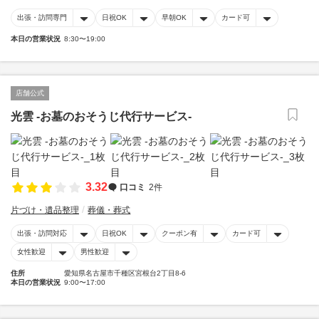
出張・訪問専門
日祝OK
早朝OK
カード可
本日の営業状況
8:30〜19:00
店舗公式
光雲 -お墓のおそうじ代行サービス-
3.32
口コミ
2件
片づけ・遺品整理
葬儀・葬式
出張・訪問対応
日祝OK
クーポン有
カード可
女性歓迎
男性歓迎
住所
愛知県名古屋市千種区宮根台2丁目8-6
本日の営業状況
9:00〜17:00