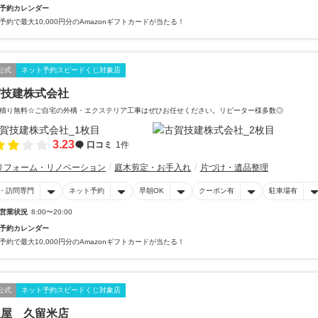
予約カレンダー
予約で最大10,000円分のAmazonギフトカードが当たる！
公式
ネット予約スピードくじ対象店
賀技建株式会社
積り無料☆ご自宅の外構・エクステリア工事はぜひお任せください。リピーター様多数◎
3.23
口コミ
1件
リフォーム・リノベーション
庭木剪定・お手入れ
片づけ・遺品整理
・訪問専門
ネット予約
早朝OK
クーポン有
駐車場有
営業状況
8:00〜20:00
予約カレンダー
予約で最大10,000円分のAmazonギフトカードが当たる！
公式
ネット予約スピードくじ対象店
沢屋 久留米店