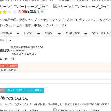
3.09
写真
41枚
け・遺品整理
金券ショップ・チケットショップ
古着
住宅リフォーム・リノベ
屋・代行サービス
古本
中古ゲーム・CD・DVD
・訪問対応
日祝OK
早朝OK
21時以降OK
QRコード決済可
買取
佐賀県佐賀市鍋島町蛎久56-1
営業状況
8:00〜24:00
￥80,000〜￥130,000
金・サービス
整理・生前整理
と回収、買取り
公式
ネット予約スピードくじ対象店
片付けのぼんぼん
の「困った」を無くしたい！ 不用品回収・遺品整理など、幅広く承ります◎福岡市内全域へ訪問！