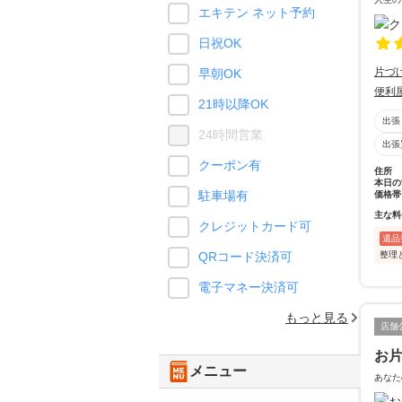
エキテン ネット予約
日祝OK
片づ
早朝OK
便利
21時以降OK
出張
24時間営業
出張
クーポン有
住所
本日の
駐車場有
価格帯
主な料
クレジットカード可
遺品
整理
QRコード決済可
電子マネー決済可
もっと見る
店舗
お
メニュー
あなた