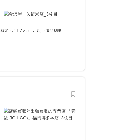
♪
木剪定・お手入れ
片づけ・遺品整理