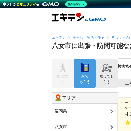
無料診断
エキテン
暮らし・生活・住宅
片づけ・遺
八女市に出張・訪問可能な
検索条
お店に行
来て
届けても
く
もらう
らう
エ
エリア
一
を
福岡県
オ
八女市