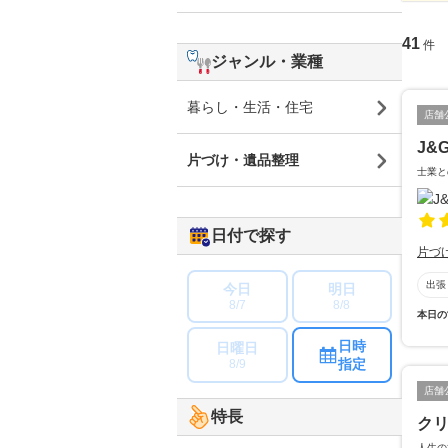
41
件
ジャンル・業種
暮らし・生活・住宅
店舗
J&
片づけ・遺品整理
士業と
日付で探す
片づ
出張
今日
明日
8/7
8/8
本日の
日時
日曜日
指定
8/9
店舗
特長
ク
人生の