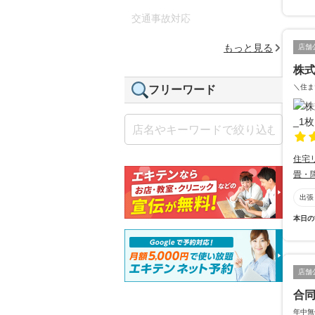
交通事故対応
もっと見る
店舗
株
＼住ま
フリーワード
住宅
畳・
出張
本日の
店舗
合
年中無