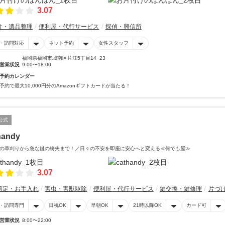
3.07
け・遺品整理
便利屋・代行サービス
探偵・興信所
・訪問対応
ネット予約
女性スタッフ
福岡県福岡市城南区片江5丁目14−23
営業状況
9:00〜18:00
予約カレンダー
予約で最大10,000円分のAmazonギフトカードが当たる！
公式
handy
の草刈りから急な鍵の紛失まで！／日々の不安を即座に安心へと変える≪何でも屋≫
3.07
剪定・お手入れ
害虫・害獣駆除
便利屋・代行サービス
鍵交換・鍵修理
片づ
・訪問専門
日祝OK
早朝OK
21時以降OK
カード可
営業状況
8:00〜22:00