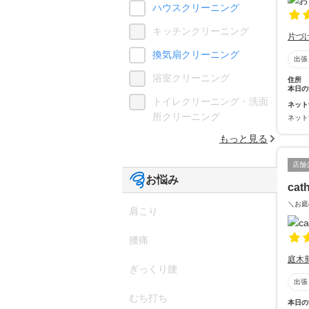
ハウスクリーニング
キッチンクリーニング
片づ
換気扇クリーニング
出張
浴室クリーニング
住所
本日の
トイレクリーニング・洗面
ネット
所クリーニング
ネット
もっと見る
店舗
お悩み
cat
＼お庭
肩こり
腰痛
庭木
ぎっくり腰
出張
むち打ち
本日の