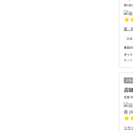
襖1枚
畳・
出張
本日の
ネット
ネット
店舗
店頭
骨董 
リサ