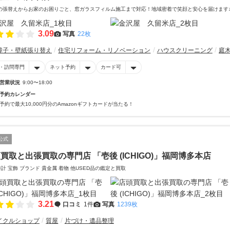
の張替えからお家のお困りごと、窓ガラスフィルム施工まで対応！地域密着で笑顔と安心を届けます
3.09
写真
22枚
障子・壁紙張り替え
住宅リフォーム・リノベーション
ハウスクリーニング
庭
・訪問専門
ネット予約
カード可
営業状況
9:00〜18:00
予約カレンダー
予約で最大10,000円分のAmazonギフトカードが当たる！
公式
買取と出張買取の専門店 「壱後 (ICHIGO)」福岡博多本店
時計 宝飾 ブランド 貴金属 着物 他USED品の鑑定と買取
3.21
口コミ
1件
写真
1239枚
イクルショップ
質屋
片づけ・遺品整理