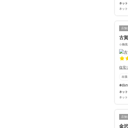
ネット
ネット
店舗
古
☆御見
住宅
出張
本日の
ネット
ネット
店舗
金