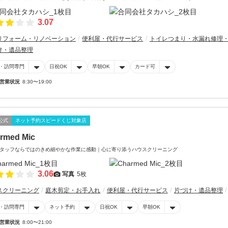
3.07
リフォーム・リノベーション
便利屋・代行サービス
トイレつまり・水漏れ修理
け・遺品整理
・訪問専門
日祝OK
早朝OK
カード可
営業状況
8:30〜19:00
公式
ネット予約スピードくじ対象店
rmed Mic
タッフならではのきめ細やかな作業に感動｜心に寄り添うハウスクリーニング
3.06
写真
5枚
スクリーニング
庭木剪定・お手入れ
便利屋・代行サービス
片づけ・遺品整理
・訪問専門
ネット予約
日祝OK
早朝OK
営業状況
8:00〜21:00