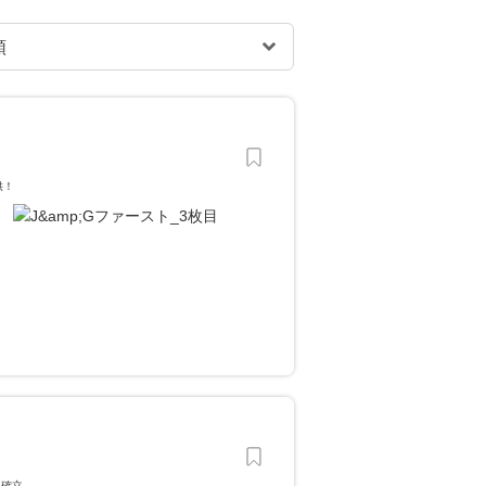
供！
を確立