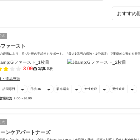
公式
Gファースト
の連携により、片づけ後の手続きもサポート。「最大1億円の保険・1年保証」で圧倒的な安心を提
3.09
写真
5枚
け・遺品整理
・訪問専門
日祝OK
駐車場有
女性歓迎
男性歓迎
営業状況
9:00〜16:00
公式
リーンケアパートナーズ
節目に立ち会い伴走する、心強い片付けパートナー｜土日祝＆早朝・深夜も対応｜柔軟な料金体制