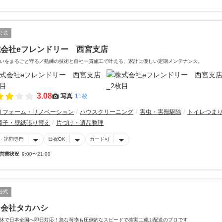
公式
式会社eフレンドリー 西宮支店
いをまるごと守る／熟練の技術と自社一貫施工で叶える、家計に優しい定期メンテナンス。
3.08
写真
11枚
リフォーム・リノベーション
ハウスクリーニング
害虫・害獣駆除
トイレつま
障子・壁紙張り替え
片づけ・遺品整理
・訪問専門
日祝OK
カード可
営業状況
9:00〜21:00
公式
同会社タカハシ
休で日本全国へ即日対応！急な荷物も圧倒的なスピードで確実に運ぶ配送のプロです