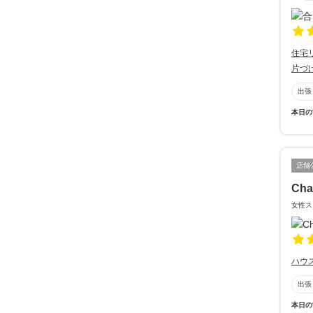
住宅
片づ
出張
本日の
店舗
Cha
女性ス
ハウ
出張
本日の