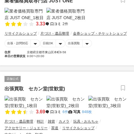
業者価格買取専門店 JUST ONE
3.33
口コミ
2件
リサイクルショップ
片づけ・遺品整理
金券ショップ・チケットショップ
出張・訪問対応
日祝OK
出張買取
住所
京都府京都市東山区本町8-58
本日の営業状況
9:00〜20:00
店舗公式
出張買取 セカン堂(世歓堂)
3.69
口コミ
6件
写真
848枚
片づけ・遺品整理
時計
雑貨
カメラ
玩具・おもちゃ
アクセサリー・ジュエリー
茶道
リサイクルショップ