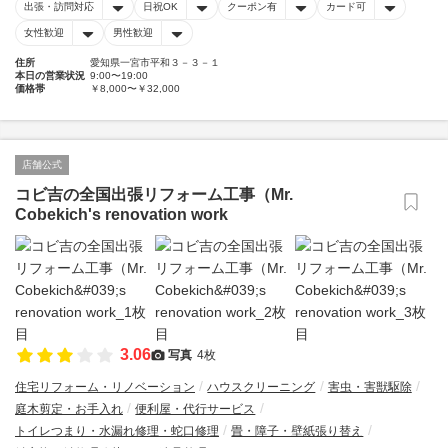
出張・訪問対応
日祝OK
クーポン有
カード可
女性歓迎
男性歓迎
住所
愛知県一宮市平和３－３－１
本日の営業状況
9:00〜19:00
価格帯
￥8,000〜￥32,000
店舗公式
コビ吉の全国出張リフォーム工事（Mr.
Cobekich's renovation work
3.06
写真
4枚
住宅リフォーム・リノベーション
ハウスクリーニング
害虫・害獣駆除
庭木剪定・お手入れ
便利屋・代行サービス
トイレつまり・水漏れ修理・蛇口修理
畳・障子・壁紙張り替え