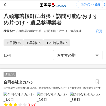
ログイン・登録
八頭郡若桜町に出張・訪問可能なおすす
め片づけ・遺品整理業者
変更
検索条件
八頭郡若桜町に出張・訪問可能
片づけ・遺品整理
日祝OK
早朝OK
21時以降OK
16
件
店舗公式
合同会社タカハシ
年中無休で日本全国へ即日対応！急な荷物も圧倒的なスピードで確実に運ぶ配送のプロです
3.07