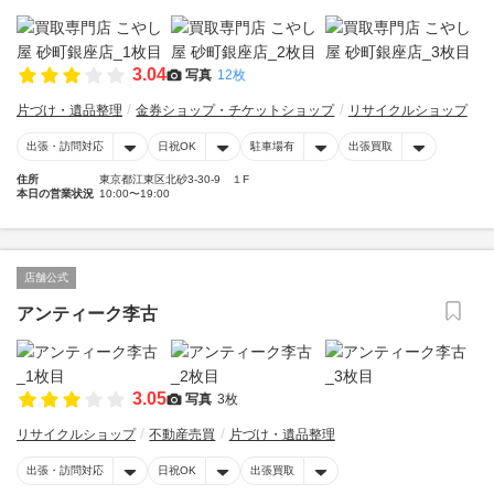
3.04
写真
12枚
片づけ・遺品整理
金券ショップ・チケットショップ
リサイクルショップ
出張・訪問対応
日祝OK
駐車場有
出張買取
住所
東京都江東区北砂3-30-9 １F
本日の営業状況
10:00〜19:00
店舗公式
アンティーク李古
3.05
写真
3枚
リサイクルショップ
不動産売買
片づけ・遺品整理
出張・訪問対応
日祝OK
出張買取