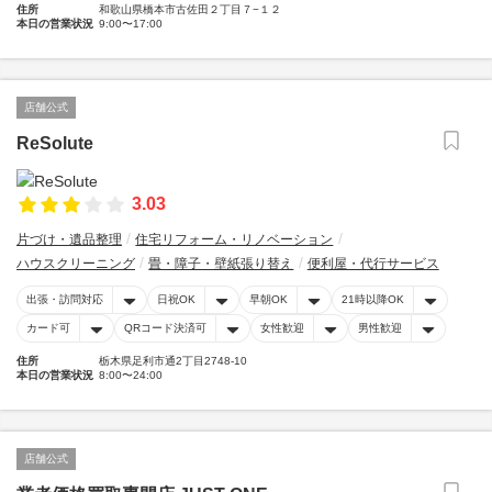
住所
和歌山県橋本市古佐田２丁目７−１２
本日の営業状況
9:00〜17:00
店舗公式
ReSolute
3.03
片づけ・遺品整理
住宅リフォーム・リノベーション
ハウスクリーニング
畳・障子・壁紙張り替え
便利屋・代行サービス
出張・訪問対応
日祝OK
早朝OK
21時以降OK
カード可
QRコード決済可
女性歓迎
男性歓迎
住所
栃木県足利市通2丁目2748-10
本日の営業状況
8:00〜24:00
店舗公式