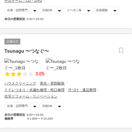
中古ゲーム・CD・DVD
出張・訪問専門
日祝OK
クーポン有
出張買取
本日の営業状況
9:00〜18:00
店舗公式
Tsunagu 〜つなぐ〜
3.05
ハウスクリーニング
害虫・害獣駆除
トイレつまり・水漏れ修理・蛇口修理
片づけ・遺品整理
住宅リフォーム・リノベーション
出張・訪問専門
日祝OK
本日の営業状況
9:00〜18:00
価格帯
￥1,900〜￥10,000