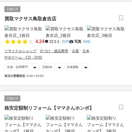
店舗公式
買取マクサス鳥取倉吉店
4.24
口コミ
20件
写真
36枚
リサイクルショップ
片づけ・遺品整理
古着
古本
中古ゲーム・CD・DVD
出張・訪問専門
日祝OK
出張買取
本日の営業状況
9:00〜19:00
店舗公式
格安定額制リフォーム【ママさんホンポ】