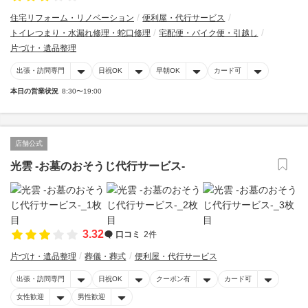
住宅リフォーム・リノベーション
便利屋・代行サービス
トイレつまり・水漏れ修理・蛇口修理
宅配便・バイク便・引越し
片づけ・遺品整理
出張・訪問専門
日祝OK
早朝OK
カード可
本日の営業状況
8:30〜19:00
店舗公式
光雲 -お墓のおそうじ代行サービス-
3.32
口コミ
2件
片づけ・遺品整理
葬儀・葬式
便利屋・代行サービス
出張・訪問専門
日祝OK
クーポン有
カード可
女性歓迎
男性歓迎