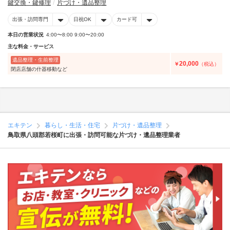
鍵交換・鍵修理
片づけ・遺品整理
出張・訪問専門
日祝OK
カード可
本日の営業状況
4:00〜8:00 9:00〜20:00
主な料金・サービス
遺品整理・生前整理
20,000
￥
（税込）
閉店店舗の什器移動など
エキテン
暮らし・生活・住宅
片づけ・遺品整理
鳥取県八頭郡若桜町に出張・訪問可能な片づけ・遺品整理業者