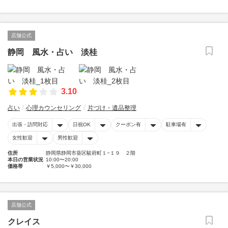
店舗公式
静岡 風水・占い 淡桂
3.10
占い
心理カウンセリング
片づけ・遺品整理
出張・訪問対応
日祝OK
クーポン有
駐車場有
女性歓迎
男性歓迎
住所
静岡県静岡市葵区駿府町１−１９ ２階
本日の営業状況
10:00〜20:00
価格帯
￥5,000〜￥30,000
店舗公式
クレイス