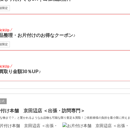
規限定
30
ickUp
品整理・お片付けのお得なクーポン♪
規限定
30
ickUp
買取り金額30％UP♪
公式
付け本舗 京田辺店 ＜出張・訪問専門＞
な物まで？」と驚かれるようなお品物も可能な限り査定＆買取！ご依頼者様の負担を最小限に抑え