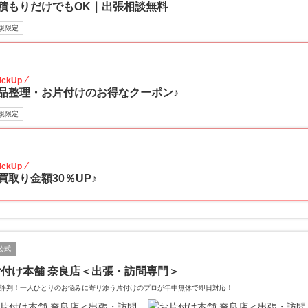
積もりだけでもOK｜出張相談無料
規限定
30
ickUp
品整理・お片付けのお得なクーポン♪
規限定
30
ickUp
買取り金額30％UP♪
公式
付け本舗 奈良店＜出張・訪問専門＞
評判！一人ひとりのお悩みに寄り添う片付けのプロが年中無休で即日対応！