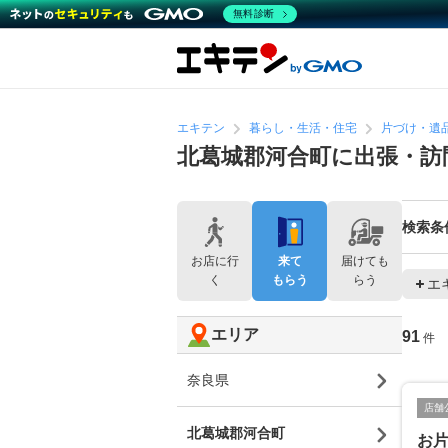
無料診断
エキテン
暮らし・生活・住宅
片づけ・遺
北葛城郡河合町に出張・訪
検索条
お店に行
来て
届けても
く
もらう
らう
エ
エリア
91
件
奈良県
店舗
北葛城郡河合町
お片