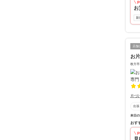
P
お
新
店舗
お
枚方市
片づ
出張
本日の
おす
P
見