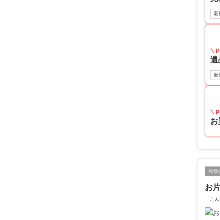
新
P
遺
新
P
お
店舗
お片
「こん