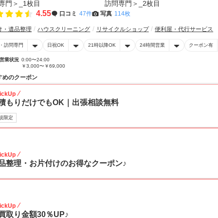
4.55
口コミ
47件
写真
114枚
け・遺品整理
ハウスクリーニング
リサイクルショップ
便利屋・代行サービス
・訪問専門
日祝OK
21時以降OK
24時間営業
クーポン有
営業状況
0:00〜24:00
￥3,000〜￥69,000
すめのクーポン
ickUp
積もりだけでもOK｜出張相談無料
規限定
30
ickUp
品整理・お片付けのお得なクーポン♪
30
ickUp
買取り金額30％UP♪