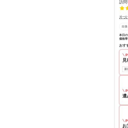
片づ
出張
本日の
価格帯
おす
P
見
新
P
遺
P
お