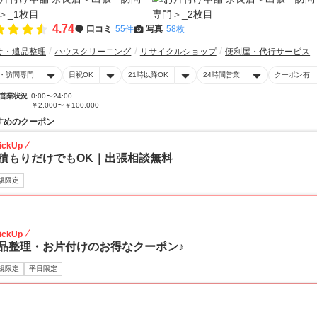
4.74
口コミ
55件
写真
58枚
け・遺品整理
ハウスクリーニング
リサイクルショップ
便利屋・代行サービス
・訪問専門
日祝OK
21時以降OK
24時間営業
クーポン有
営業状況
0:00〜24:00
￥2,000〜￥100,000
すめのクーポン
ickUp
積もりだけでもOK｜出張相談無料
規限定
30
ickUp
品整理・お片付けのお得なクーポン♪
規限定
平日限定
30