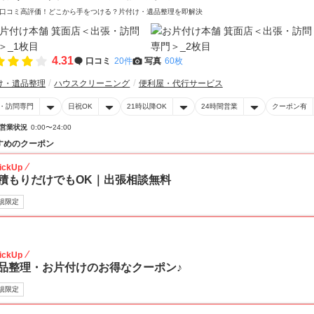
口コミ高評価！どこから手をつける？片付け・遺品整理を即解決
4.31
口コミ
20件
写真
60枚
け・遺品整理
ハウスクリーニング
便利屋・代行サービス
・訪問専門
日祝OK
21時以降OK
24時間営業
クーポン有
営業状況
0:00〜24:00
すめのクーポン
ickUp
積もりだけでもOK｜出張相談無料
規限定
30
ickUp
品整理・お片付けのお得なクーポン♪
規限定