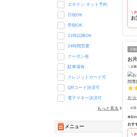
エキテン ネット予約
P
日祝OK
お
早朝OK
21時以降OK
24時間営業
店舗
クーポン有
お
駐車場有
＼近畿
クレジットカード可
QRコード決済可
電子マネー決済可
片づ
もっと見る
出張
本日の
おす
メニュー
P