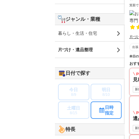
箕面で
ジャンル・業種
暮らし・生活・住宅
片づ
出張
片づけ・遺品整理
本日の
おす
日付で探す
P
見
今日
明日
新
8/9
8/10
日時
土曜日
指定
8/15
P
遺
新
特長