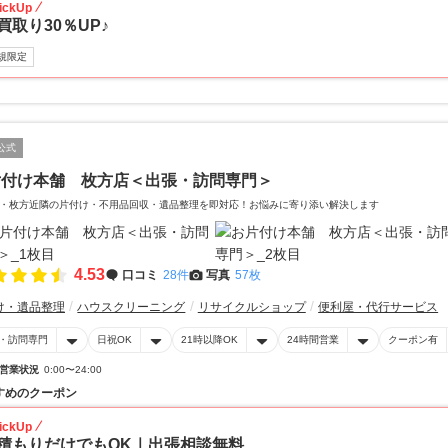
ickUp
買取り30％UP♪
規限定
公式
片付け本舗 枚方店＜出張・訪問専門＞
・枚方近隣の片付け・不用品回収・遺品整理を即対応！お悩みに寄り添い解決します
4.53
口コミ
28件
写真
57枚
け・遺品整理
ハウスクリーニング
リサイクルショップ
便利屋・代行サービス
・訪問専門
日祝OK
21時以降OK
24時間営業
クーポン有
営業状況
0:00〜24:00
すめのクーポン
ickUp
積もりだけでもOK｜出張相談無料