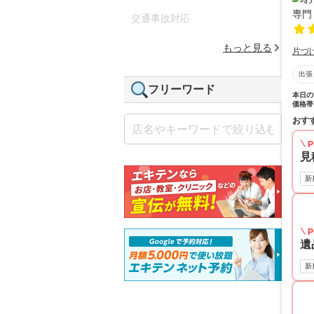
交通事故対応
もっと見る
片づ
出張
フリーワード
本日の
価格帯
おす
P
見
新
P
遺
新