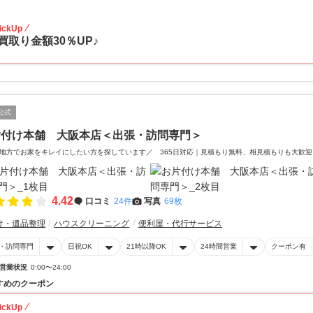
30
ickUp
買取り金額30％UP♪
公式
片付け本舗 大阪本店＜出張・訪問専門＞
地方でお家をキレイにしたい方を探しています／ 365日対応｜見積もり無料、相見積もりも大歓迎
4.42
口コミ
24件
写真
69枚
け・遺品整理
ハウスクリーニング
便利屋・代行サービス
・訪問専門
日祝OK
21時以降OK
24時間営業
クーポン有
営業状況
0:00〜24:00
すめのクーポン
ickUp