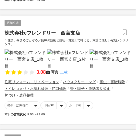
店舗公式
株式会社eフレンドリー 西宮支店
＼住まいをまるごと守る／熟練の技術と自社一貫施工で叶える、家計に優しい定期メンテナ
ンス。
3.08
写真
11枚
住宅リフォーム・リノベーション
ハウスクリーニング
害虫・害獣駆除
トイレつまり・水漏れ修理・蛇口修理
畳・障子・壁紙張り替え
片づけ・遺品整理
出張・訪問専門
日祝OK
カード可
本日の営業状況
9:00〜21:00