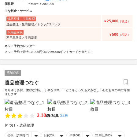
価格帯
￥500〜￥200,000
主な料金・サービス
遺品整理・生前整理
25,000
￥
（税込）
遺品整理・生前整理／トラックSパック
不用品回収
500
￥
（税込）
不用品回収／生活家電
ネット予約カレンダー
ネット予約で最大10,000円分のAmazonギフトカードが当たる！
店舗公式
遺品整理つなぐ
寄り添う姿勢、柔軟な対応、丁寧な作業・・どこをとっても欠点なし！心とお家の両方を整
理します
3.10
写真
22枚
片づけ・遺品整理
出張・訪問専門
日祝OK
早朝OK
21時以降OK