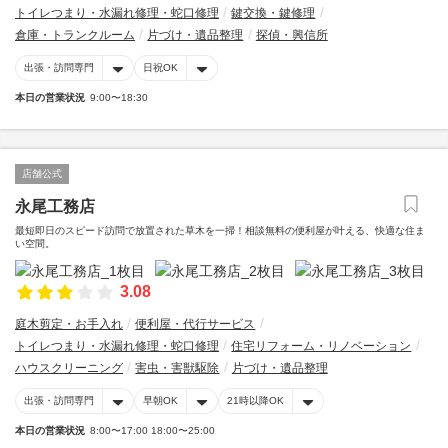
トイレつまり・水漏れ修理・蛇口修理
鍵交換・鍵修理
倉庫・トランクルーム
片づけ・遺品整理
探偵・興信所
出張・訪問専門
日祝OK
本日の営業状況
9:00〜18:30
店舗公式
永尾工務店
最短即日のスピード訪問で放置された草木を一掃！相談無料の便利屋が叶える、快適な住ま
い空間。
3.08
庭木剪定・お手入れ
便利屋・代行サービス
トイレつまり・水漏れ修理・蛇口修理
住宅リフォーム・リノベーション
ハウスクリーニング
害虫・害獣駆除
片づけ・遺品整理
出張・訪問専門
早朝OK
21時以降OK
本日の営業状況
8:00〜17:00 18:00〜25:00