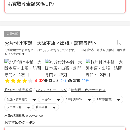
お買取り金額30％UP♪
店舗公式
お片付け本舗 大阪本店＜出張・訪問専門＞
＼近畿地方でお家をキレイにしたい方を探しています／ 365日対応｜見積もり無料、相見積
もりも大歓迎★
4.42
口コミ
24件
写真
69枚
片づけ・遺品整理
ハウスクリーニング
便利屋・代行サービス
出張・訪問専門
日祝OK
21時以降OK
24時間営業
クーポン有
駐車場有
本日の営業状況
0:00〜24:00
おすすめのクーポン