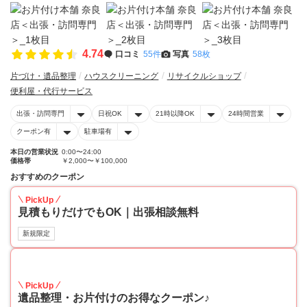
4.74
口コミ
55件
写真
58枚
片づけ・遺品整理
ハウスクリーニング
リサイクルショップ
便利屋・代行サービス
出張・訪問専門
日祝OK
21時以降OK
24時間営業
クーポン有
駐車場有
本日の営業状況
0:00〜24:00
価格帯
￥2,000〜￥100,000
おすすめのクーポン
PickUp
見積もりだけでもOK｜出張相談無料
新規限定
30
PickUp
遺品整理・お片付けのお得なクーポン♪