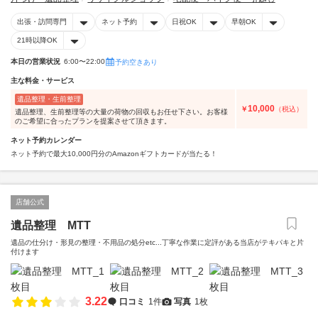
出張・訪問専門
ネット予約
日祝OK
早朝OK
21時以降OK
本日の営業状況
6:00〜22:00
予約空きあり
主な料金・サービス
遺品整理・生前整理
10,000
￥
（税込）
遺品整理、生前整理等の大量の荷物の回収もお任せ下さい。お客様
のご希望に合ったプランを提案させて頂きます。
ネット予約カレンダー
ネット予約で最大10,000円分のAmazonギフトカードが当たる！
店舗公式
遺品整理 MTT
遺品の仕分け・形見の整理・不用品の処分etc...丁寧な作業に定評がある当店がテキパキと片
付けます
3.22
口コミ
1件
写真
1枚