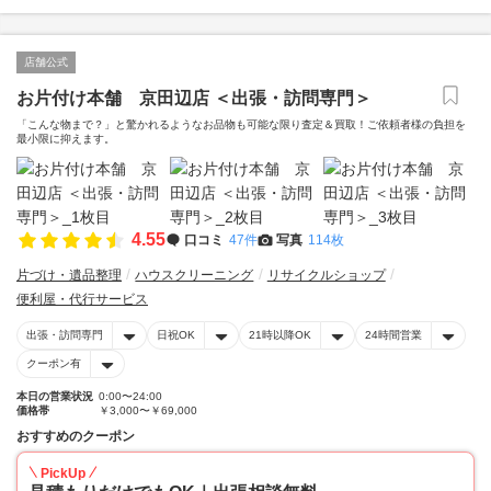
店舗公式
お片付け本舗 京田辺店 ＜出張・訪問専門＞
「こんな物まで？」と驚かれるようなお品物も可能な限り査定＆買取！ご依頼者様の負担を
最小限に抑えます。
4.55
口コミ
47件
写真
114枚
片づけ・遺品整理
ハウスクリーニング
リサイクルショップ
便利屋・代行サービス
出張・訪問専門
日祝OK
21時以降OK
24時間営業
クーポン有
本日の営業状況
0:00〜24:00
価格帯
￥3,000〜￥69,000
おすすめのクーポン
PickUp