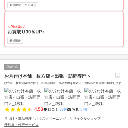
新規限定
平日限定
30
PickUp
お買取り30％UP♪
新規限定
店舗公式
お片付け本舗 枚方店＜出張・訪問専門＞
枚方市・枚方近隣の片付け・不用品回収・遺品整理を即対応！お悩みに寄り添い解決します
4.53
口コミ
28件
写真
57枚
片づけ・遺品整理
ハウスクリーニング
リサイクルショップ
便利屋・代行サービス