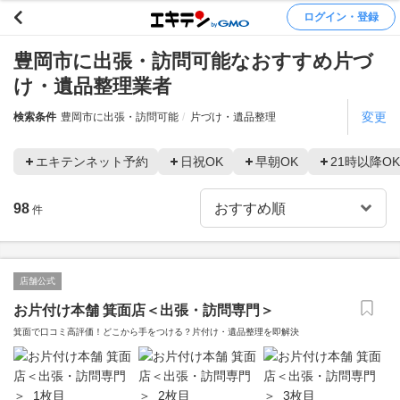
ログイン・登録
豊岡市に出張・訪問可能なおすすめ片づ
け・遺品整理業者
変更
検索条件
豊岡市に出張・訪問可能
片づけ・遺品整理
エキテンネット予約
日祝OK
早朝OK
21時以降OK
98
件
店舗公式
お片付け本舗 箕面店＜出張・訪問専門＞
箕面で口コミ高評価！どこから手をつける？片付け・遺品整理を即解決