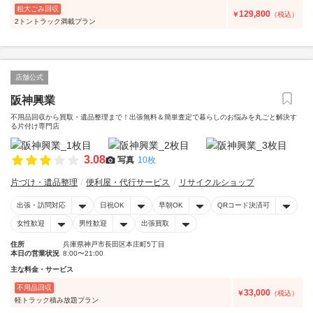
粗大ごみ回収
129,800
￥
（税込）
2トントラック満載プラン
店舗公式
阪神興業
不用品回収から買取・遺品整理まで！出張無料＆簡単査定で暮らしのお悩みを丸ごと解決す
る片付け専門店
3.08
写真
10枚
片づけ・遺品整理
便利屋・代行サービス
リサイクルショップ
出張・訪問対応
日祝OK
早朝OK
QRコード決済可
女性歓迎
男性歓迎
出張買取
住所
兵庫県神戸市長田区本庄町5丁目
本日の営業状況
8:00〜21:00
主な料金・サービス
不用品回収
33,000
￥
（税込）
軽トラック積み放題プラン