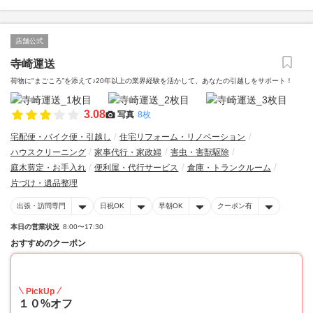
店舗公式
寺崎運送
荷物に"まごころ”を添えて♪20年以上の業界経験を活かして、あなたの引越しをサポート！
3.08
写真
8枚
宅配便・バイク便・引越し
住宅リフォーム・リノベーション
ハウスクリーニング
家事代行・家政婦
害虫・害獣駆除
庭木剪定・お手入れ
便利屋・代行サービス
倉庫・トランクルーム
片づけ・遺品整理
出張・訪問専門
日祝OK
早朝OK
クーポン有
本日の営業状況
8:00〜17:30
おすすめのクーポン
10
PickUp
１０%オフ