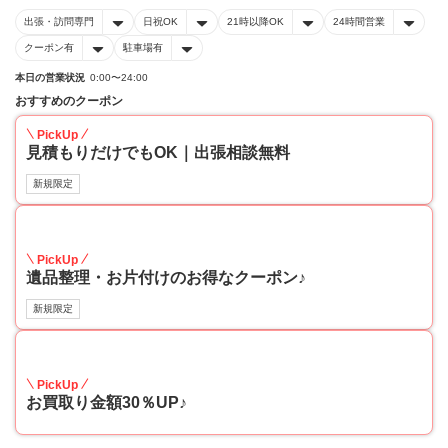
出張・訪問専門
日祝OK
21時以降OK
24時間営業
クーポン有
駐車場有
本日の営業状況
0:00〜24:00
おすすめのクーポン
PickUp
見積もりだけでもOK｜出張相談無料
新規限定
30
PickUp
遺品整理・お片付けのお得なクーポン♪
新規限定
30
PickUp
お買取り金額30％UP♪