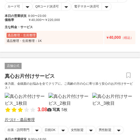
カード可
QRコード決済可
電子マネー決済可
本日の営業状況
8:00〜23:00
価格帯
￥40,000〜￥220,000
主な料金・サービス
遺品整理・生前整理
40,000
￥
（税込）
遺品整理・生前整理：1K
店舗公式
真心お片付けサービス
体力面、金銭面のお悩みを全てクリアに。ご高齢の方の心に寄り添う安心のお片付けサービ
ス！
3.08
写真
5枚
片づけ・遺品整理
出張・訪問専門
日祝OK
女性歓迎
男性歓迎
本日の営業状況
9:00〜18:00