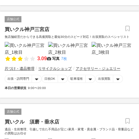
店舗公式
買いクル神戸三宮店
無店舗経営だからできる高価買取と最短30分のスピード対応！出張買取のスペシャリスト
3.09
写真
7枚
片づけ・遺品整理
リサイクルショップ
アクセサリー・ジュエリー
出張・訪問専門
日祝OK
駐車場有
出張買取
本日の営業状況
9:00〜20:00
店舗公式
買いクル 須磨・垂水店
遺品・生前整理、引越しで出た不用品が宝に♪家具・家電・貴金属・ブランド品・骨董品など
の買取はお任せ