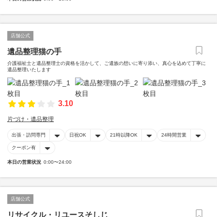
店舗公式
遺品整理猫の手
介護福祉士と遺品整理士の資格を活かして、ご遺族の想いに寄り添い、真心を込めて丁寧に
遺品整理いたします
3.10
片づけ・遺品整理
出張・訪問専門
日祝OK
21時以降OK
24時間営業
クーポン有
本日の営業状況
0:00〜24:00
店舗公式
リサイクル・リユースそしじ