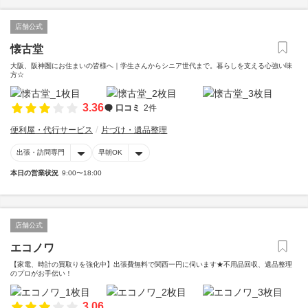
店舗公式
懐古堂
大阪、阪神圏にお住まいの皆様へ｜学生さんからシニア世代まで。暮らしを支える心強い味
方☆
3.36
口コミ
2件
便利屋・代行サービス
片づけ・遺品整理
出張・訪問専門
早朝OK
本日の営業状況
9:00〜18:00
店舗公式
エコノワ
【家電、時計の買取りを強化中】出張費無料で関西一円に伺います★不用品回収、遺品整理
のプロがお手伝い！
3.06