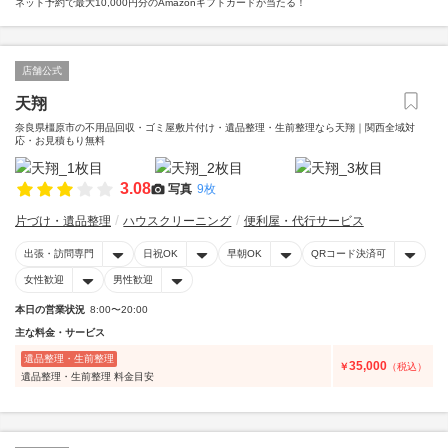
ネット予約で最大10,000円分のAmazonギフトカードが当たる！
店舗公式
天翔
奈良県橿原市の不用品回収・ゴミ屋敷片付け・遺品整理・生前整理なら天翔｜関西全域対
応・お見積もり無料
3.08
写真
9枚
片づけ・遺品整理
ハウスクリーニング
便利屋・代行サービス
出張・訪問専門
日祝OK
早朝OK
QRコード決済可
女性歓迎
男性歓迎
本日の営業状況
8:00〜20:00
主な料金・サービス
遺品整理・生前整理
35,000
￥
（税込）
遺品整理・生前整理 料金目安