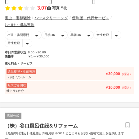
3.07
写真
5枚
害虫・害獣駆除
ハウスクリーニング
便利屋・代行サービス
片づけ・遺品整理
出張・訪問専門
日祝OK
早朝OK
女性歓迎
男性歓迎
本日の営業状況
8:00〜20:00
価格帯
￥1〜￥30,000
主な料金・サービス
遺品整理・生前整理
30,000
￥
（税込）
（例）ワンルーム
粗大ごみ回収
10,000
￥
（税込）
軽トラ1台分
店舗公式
（株）谷口風呂住設&リフォーム
【最短即日対応】他社様との相見積りOK！どこよりもお安い価格で施工を提供します