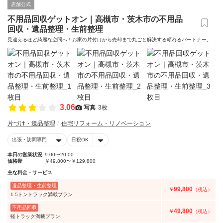
店舗公式
不用品回収ゲットオン｜高槻市・茨木市の不用品
回収・遺品整理・生前整理
見違えるほど綺麗な空間へ！お家の片付けから売却まで丸ごと解決する頼れるパートナー。
3.06
写真
3枚
片づけ・遺品整理
住宅リフォーム・リノベーション
出張・訪問専門
日祝OK
本日の営業状況
9:00〜20:00
価格帯
￥49,800〜￥129,800
主な料金・サービス
遺品整理・生前整理
99,800
￥
（税込）
1.5トントラック満載プラン
不用品回収
49,800
￥
（税込）
軽トラック満載プラン