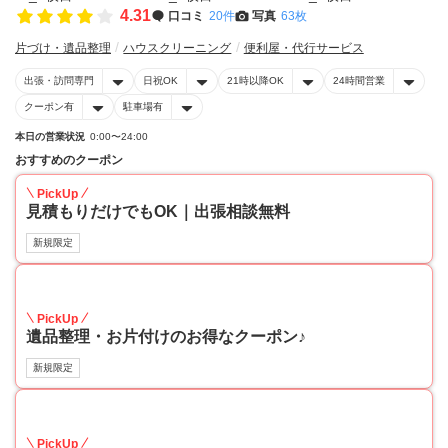
4.31
口コミ
20件
写真
63枚
片づけ・遺品整理
ハウスクリーニング
便利屋・代行サービス
出張・訪問専門
日祝OK
21時以降OK
24時間営業
クーポン有
駐車場有
本日の営業状況
0:00〜24:00
おすすめのクーポン
PickUp
見積もりだけでもOK｜出張相談無料
新規限定
30
PickUp
遺品整理・お片付けのお得なクーポン♪
新規限定
30
PickUp