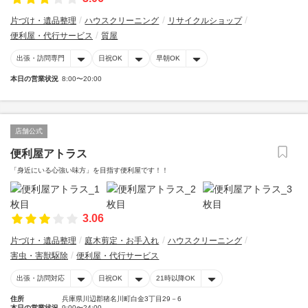
片づけ・遺品整理
ハウスクリーニング
リサイクルショップ
便利屋・代行サービス
質屋
出張・訪問専門
日祝OK
早朝OK
本日の営業状況
8:00〜20:00
店舗公式
便利屋アトラス
「身近にいる心強い味方」を目指す便利屋です！！
3.06
片づけ・遺品整理
庭木剪定・お手入れ
ハウスクリーニング
害虫・害獣駆除
便利屋・代行サービス
出張・訪問対応
日祝OK
21時以降OK
住所
兵庫県川辺郡猪名川町白金3丁目29－6
本日の営業状況
9:00〜24:00