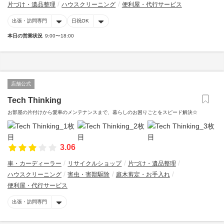
片づけ・遺品整理
ハウスクリーニング
便利屋・代行サービス
出張・訪問専門
日祝OK
本日の営業状況
9:00〜18:00
店舗公式
Tech Thinking
お部屋の片付けから愛車のメンテナンスまで、暮らしのお困りごとをスピード解決☆
3.06
車・カーディーラー
リサイクルショップ
片づけ・遺品整理
ハウスクリーニング
害虫・害獣駆除
庭木剪定・お手入れ
便利屋・代行サービス
出張・訪問専門