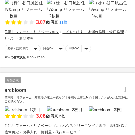
3.07
写真
11枚
住宅リフォーム・リノベーション
トイレつまり・水漏れ修理・蛇口修理
片づけ・遺品整理
出張・訪問専門
日祝OK
早朝OK
本日の営業状況
8:00〜17:00
店舗公式
arcbloom
草刈り・リフォーム・駐車場の施工一式など｜多彩な工事に対応！困りごとがあれば気軽に
ご相談ください
3.06
写真
6枚
住宅リフォーム・リノベーション
ハウスクリーニング
害虫・害獣駆除
庭木剪定・お手入れ
便利屋・代行サービス