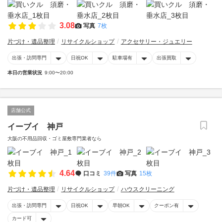
3.08
写真
7枚
片づけ・遺品整理
リサイクルショップ
アクセサリー・ジュエリー
出張・訪問専門
日祝OK
駐車場有
出張買取
本日の営業状況
9:00〜20:00
店舗公式
イーブイ 神戸
大阪の不用品回収・ゴミ屋敷専門業者なら
4.64
口コミ
39件
写真
15枚
片づけ・遺品整理
リサイクルショップ
ハウスクリーニング
出張・訪問専門
日祝OK
早朝OK
クーポン有
カード可