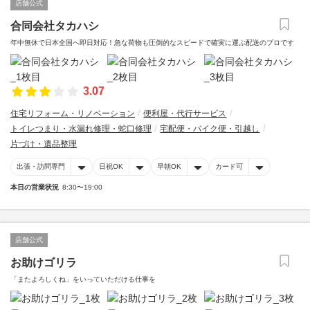
店舗公式
合同会社タカハシ
年中無休で日本全国へ即日対応！急な荷物も圧倒的なスピードで確実に運ぶ配送のプロです
3.07
住宅リフォーム・リノベーション
便利屋・代行サービス
トイレつまり・水漏れ修理・蛇口修理
宅配便・バイク便・引越し
片づけ・遺品整理
出張・訪問専門
日祝OK
早朝OK
カード可
本日の営業状況
8:30〜19:00
店舗公式
お助けゴリラ
「またよろしくね」をいっていただける仕事を