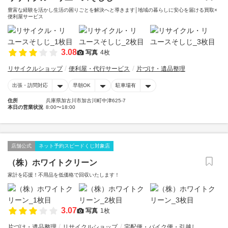
豊富な経験を活かし生活の困りごとを解決へと導きます│地域の暮らしに安心を届ける買取×
便利屋サービス
3.08
写真
4枚
リサイクルショップ
便利屋・代行サービス
片づけ・遺品整理
出張・訪問対応
早朝OK
駐車場有
住所
兵庫県加古川市加古川町中津625-7
本日の営業状況
8:00〜18:00
店舗公式
ネット予約スピードくじ対象店
（株）ホワイトクリーン
家計を応援！不用品を低価格で回収いたします！
3.07
写真
1枚
片づけ・遺品整理
リサイクルショップ
宅配便・バイク便・引越し