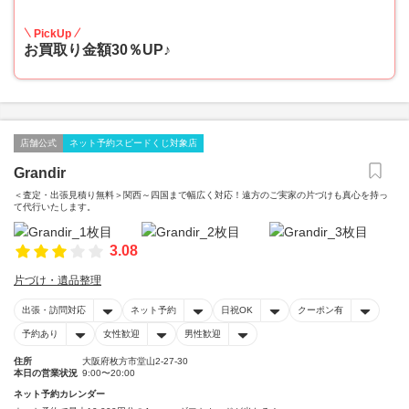
30
PickUp
お買取り金額30％UP♪
店舗公式
ネット予約スピードくじ対象店
Grandir
＜査定・出張見積り無料＞関西～四国まで幅広く対応！遠方のご実家の片づけも真心を持っ
て代行いたします。
3.08
片づけ・遺品整理
出張・訪問対応
ネット予約
日祝OK
クーポン有
予約あり
女性歓迎
男性歓迎
住所
大阪府枚方市堂山2-27-30
本日の営業状況
9:00〜20:00
ネット予約カレンダー