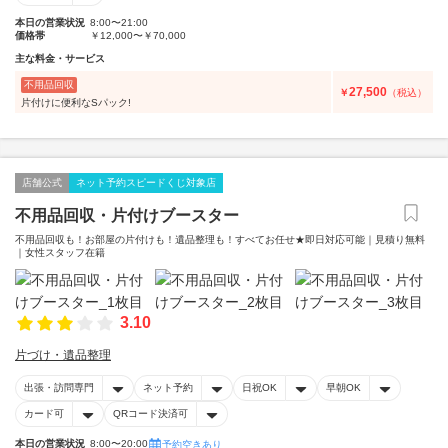
本日の営業状況
8:00〜21:00
価格帯
￥12,000〜￥70,000
主な料金・サービス
不用品回収
27,500
￥
（税込）
片付けに便利なSパック!
店舗公式
ネット予約スピードくじ対象店
不用品回収・片付けブースター
不用品回収も！お部屋の片付けも！遺品整理も！すべてお任せ★即日対応可能｜見積り無料
｜女性スタッフ在籍
3.10
片づけ・遺品整理
出張・訪問専門
ネット予約
日祝OK
早朝OK
カード可
QRコード決済可
本日の営業状況
8:00〜20:00
予約空きあり