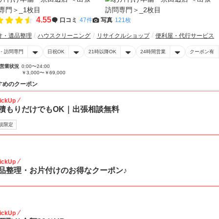
4.55
口コミ
47件
写真
121枚
け・遺品整理
ハウスクリーニング
リサイクルショップ
便利屋・代行サービス
・訪問専門
日祝OK
21時以降OK
24時間営業
クーポン有
営業状況
0:00〜24:00
￥3,000〜￥69,000
すめのクーポン
ickUp
積もりだけでもOK｜出張相談無料
規限定
30
ickUp
品整理・お片付けのお得なクーポン♪
30
ickUp