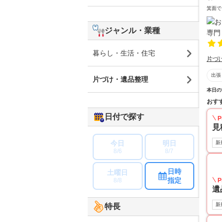
箕面で
ジャンル・業種
暮らし・生活・住宅
片づ
出張
片づけ・遺品整理
本日の
おす
日付で探す
P
見
今日
明日
新
8/6
8/7
日時
土曜日
指定
8/8
P
遺
新
特長