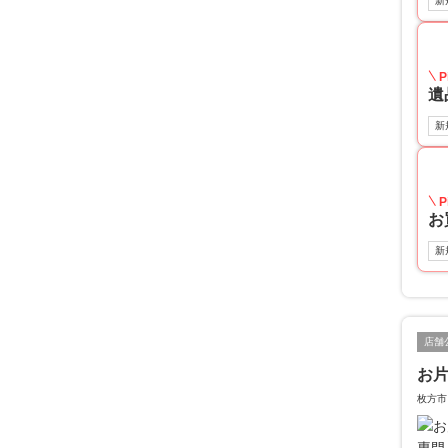
新
P
遺
新
P
お
新
店舗
お
枚方市