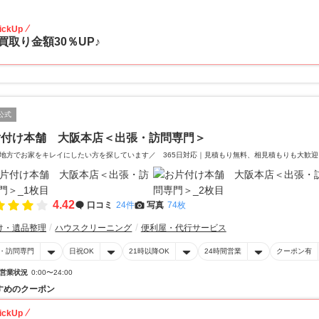
30
ickUp
買取り金額30％UP♪
公式
片付け本舗 大阪本店＜出張・訪問専門＞
地方でお家をキレイにしたい方を探しています／ 365日対応｜見積もり無料、相見積もりも大歓迎
4.42
口コミ
24件
写真
74枚
け・遺品整理
ハウスクリーニング
便利屋・代行サービス
・訪問専門
日祝OK
21時以降OK
24時間営業
クーポン有
営業状況
0:00〜24:00
すめのクーポン
ickUp