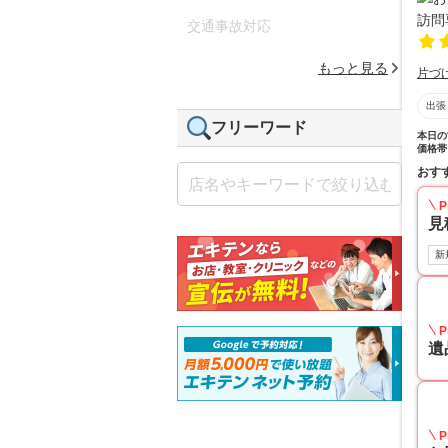
交通事故対応
もっと見る
片づ
出張
フリーワード
本日の
価格帯
おす
P
見
新
P
遺
P