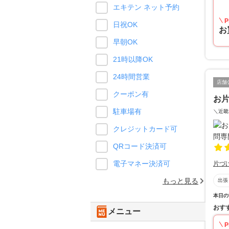
エキテン ネット予約
P
日祝OK
お
早朝OK
21時以降OK
24時間営業
店舗
クーポン有
お
駐車場有
＼近畿
クレジットカード可
QRコード決済可
電子マネー決済可
片づ
もっと見る
出張
本日の
おす
メニュー
P