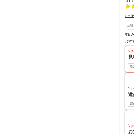
片づ
出張
本日の
おす
P
見
新
P
遺
新
P
お