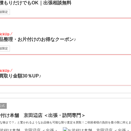
積もりだけでもOK｜出張相談無料
規限定
30
ickUp
品整理・お片付けのお得なクーポン♪
規限定
30
ickUp
買取り金額30％UP♪
公式
付け本舗 京田辺店 ＜出張・訪問専門＞
な物まで？」と驚かれるようなお品物も可能な限り査定＆買取！ご依頼者様の負担を最小限に抑え