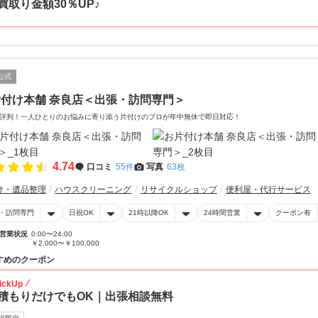
買取り金額30％UP♪
公式
付け本舗 奈良店＜出張・訪問専門＞
評判！一人ひとりのお悩みに寄り添う片付けのプロが年中無休で即日対応！
4.74
口コミ
55件
写真
63枚
け・遺品整理
ハウスクリーニング
リサイクルショップ
便利屋・代行サービス
・訪問専門
日祝OK
21時以降OK
24時間営業
クーポン有
営業状況
0:00〜24:00
￥2,000〜￥100,000
すめのクーポン
ickUp
積もりだけでもOK｜出張相談無料