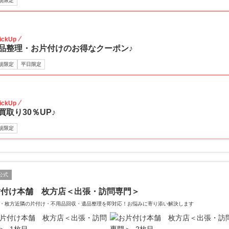
規限定
30
ickUp
品整理・お片付けのお得なクーポン♪
規限定
平日限定
30
ickUp
買取り30％UP♪
規限定
公式
片付け本舗 枚方店＜出張・訪問専門＞
・枚方近隣の片付け・不用品回収・遺品整理を即対応！お悩みに寄り添い解決します