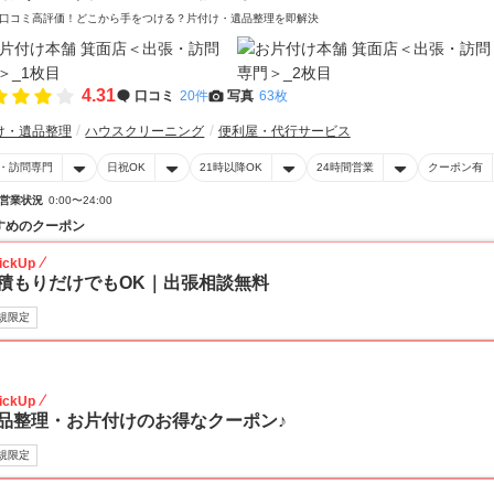
口コミ高評価！どこから手をつける？片付け・遺品整理を即解決
4.31
口コミ
20件
写真
63枚
け・遺品整理
ハウスクリーニング
便利屋・代行サービス
・訪問専門
日祝OK
21時以降OK
24時間営業
クーポン有
営業状況
0:00〜24:00
すめのクーポン
ickUp
積もりだけでもOK｜出張相談無料
規限定
30
ickUp
品整理・お片付けのお得なクーポン♪
規限定