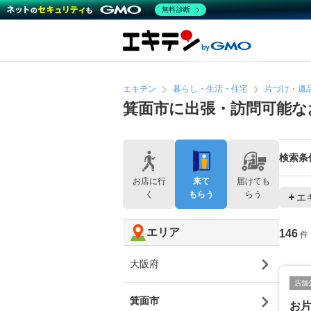
無料診断
エキテン
暮らし・生活・住宅
片づけ・遺
箕面市に出張・訪問可能な
検索条
お店に行
来て
届けても
く
もらう
らう
エ
エリア
146
件
大阪府
店舗
箕面市
お片