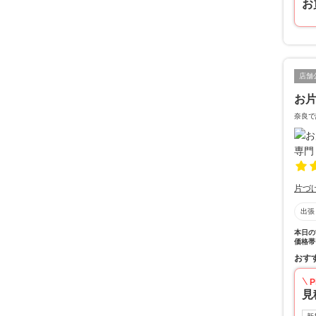
お
店舗
お片
奈良で
片づ
出張
本日の
価格帯
おす
P
見