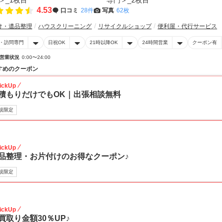
4.53
口コミ
28件
写真
62枚
け・遺品整理
ハウスクリーニング
リサイクルショップ
便利屋・代行サービス
・訪問専門
日祝OK
21時以降OK
24時間営業
クーポン有
営業状況
0:00〜24:00
すめのクーポン
ickUp
積もりだけでもOK｜出張相談無料
規限定
30
ickUp
品整理・お片付けのお得なクーポン♪
規限定
30
ickUp
買取り金額30％UP♪