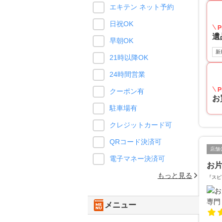
エキテン ネット予約
日祝OK
P
遺
早朝OK
新
21時以降OK
24時間営業
P
クーポン有
お
駐車場有
クレジットカード可
QRコード決済可
店舗
電子マネー決済可
お
もっと見る
『スピ
メニュー