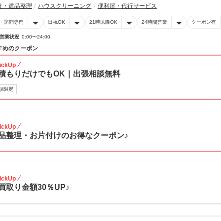
け・遺品整理
ハウスクリーニング
便利屋・代行サービス
・訪問専門
日祝OK
21時以降OK
24時間営業
クーポン有
営業状況
0:00〜24:00
すめのクーポン
ickUp
積もりだけでもOK｜出張相談無料
規限定
30
ickUp
品整理・お片付けのお得なクーポン♪
30
ickUp
買取り金額30％UP♪