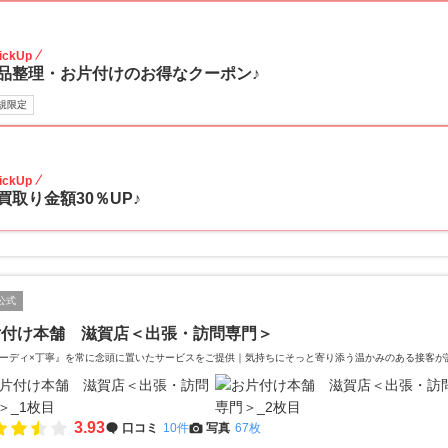
30
ickUp
品整理・お片付けのお得なクーポン♪
規限定
30
ickUp
買取り金額30％UP♪
公式
片付け本舗 滋賀店＜出張・訪問専門＞
ーディ×丁寧』を常に念頭に置いたサービスをご提供｜気持ちにそっと寄り添う温かみのある接客が
3.93
口コミ
10件
写真
67枚