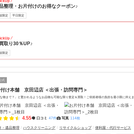
ickUp
品整理・お片付けのお得なクーポン♪
規限定
平日限定
30
ickUp
買取り30％UP♪
規限定
公式
付け本舗 京田辺店 ＜出張・訪問専門＞
な物まで？」と驚かれるようなお品物も可能な限り査定＆買取！ご依頼者様の負担を最小限に抑え
4.55
口コミ
47件
写真
114枚
け・遺品整理
ハウスクリーニング
リサイクルショップ
便利屋・代行サービス