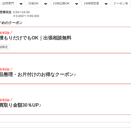
・訪問専門
日祝OK
21時以降OK
24時間営業
クーポン有
営業状況
0:00〜24:00
￥3,000〜￥69,000
すめのクーポン
ickUp
積もりだけでもOK｜出張相談無料
規限定
30
ickUp
品整理・お片付けのお得なクーポン♪
30
ickUp
買取り金額30％UP♪