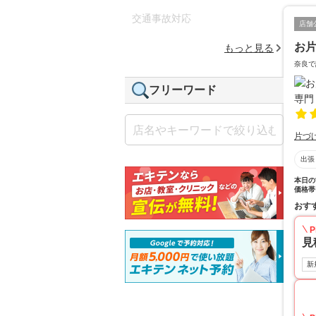
交通事故対応
店舗
お片
もっと見る
奈良で
フリーワード
片づ
出張
本日の
価格帯
おす
P
見
新