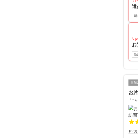
P
遺
新
P
お
新
店舗
お片
「こん
片づ