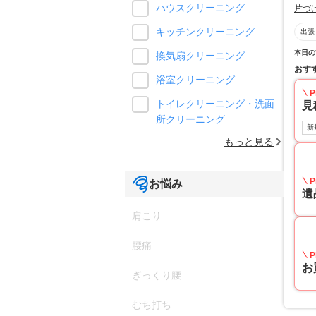
ハウスクリーニング
片づ
キッチンクリーニング
出張
本日の
換気扇クリーニング
おす
浴室クリーニング
P
トイレクリーニング・洗面
見
所クリーニング
新
もっと見る
P
お悩み
遺
肩こり
腰痛
P
お
ぎっくり腰
むち打ち