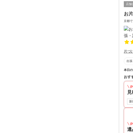
店舗
お
京都で
片づ
出張
本日の
おす
P
見
新
P
遺