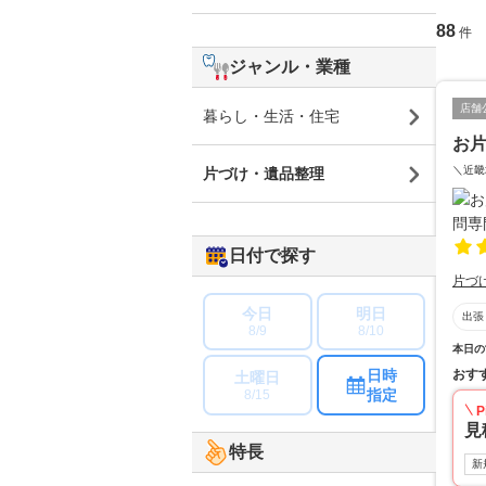
88
件
ジャンル・業種
店舗
暮らし・生活・住宅
お
＼近畿
片づけ・遺品整理
日付で探す
片づ
今日
明日
出張
8/9
8/10
本日の
おす
日時
土曜日
指定
8/15
P
見
特長
新