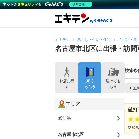
無料診断
エキテン
暮らし・生活・住宅
片づけ・遺
名古屋市北区に出張・訪問
検索条
お店に行
来て
届けても
く
もらう
らう
エ
エリア
値打
愛知県
愛知県
名古屋市北区