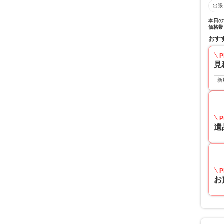
出張
本日の
価格帯
おす
P
見
新
P
遺
P
お