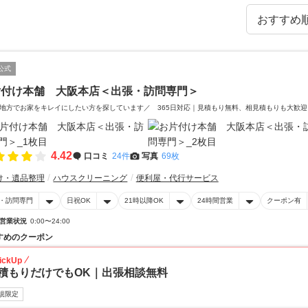
公式
片付け本舗 大阪本店＜出張・訪問専門＞
地方でお家をキレイにしたい方を探しています／ 365日対応｜見積もり無料、相見積もりも大歓迎
4.42
口コミ
24件
写真
69枚
け・遺品整理
ハウスクリーニング
便利屋・代行サービス
・訪問専門
日祝OK
21時以降OK
24時間営業
クーポン有
営業状況
0:00〜24:00
すめのクーポン
ickUp
積もりだけでもOK｜出張相談無料
規限定