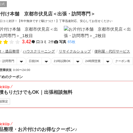
公式
片付け本舗 京都市伏見店＜出張・訪問専門＞
口コミ好評！【年中無休ですぐ駆けつけ！】丁寧迅速対応、安心してお任せください
3.42
口コミ
2件
写真
65枚
け・遺品整理
ハウスクリーニング
リサイクルショップ
便利屋・代行サービス
・訪問専門
日祝OK
21時以降OK
24時間営業
クーポン有
営業状況
0:00〜24:00
すめのクーポン
ickUp
積もりだけでもOK｜出張相談無料
規限定
30
ickUp
品整理・お片付けのお得なクーポン♪