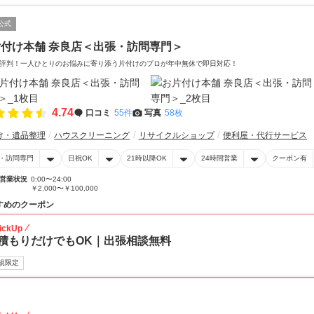
公式
付け本舗 奈良店＜出張・訪問専門＞
評判！一人ひとりのお悩みに寄り添う片付けのプロが年中無休で即日対応！
4.74
口コミ
55件
写真
58枚
け・遺品整理
ハウスクリーニング
リサイクルショップ
便利屋・代行サービス
・訪問専門
日祝OK
21時以降OK
24時間営業
クーポン有
営業状況
0:00〜24:00
￥2,000〜￥100,000
すめのクーポン
ickUp
積もりだけでもOK｜出張相談無料
規限定
30