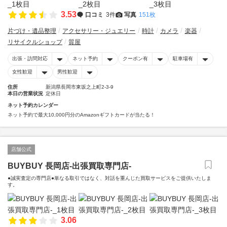
3.53
口コミ
3件
写真
151枚
片づけ・遺品整理
アクセサリー・ジュエリー
時計
カメラ
楽器
リサイクルショップ
質屋
出張・訪問対応
ネット予約
クーポン有
駐車場有
女性歓迎
男性歓迎
住所
新潟県長岡市東坂之上町2-3-9
本日の営業状況
定休日
ネット予約カレンダー
ネット予約で最大10,000円分のAmazonギフトカードが当たる！
店舗公式
BUYBUY 長岡店-出張買取専門店-
●誠実査定の専門店●単なる取引ではなく、対話を重んじた買取サービスをご提供いたしま
す。
3.06