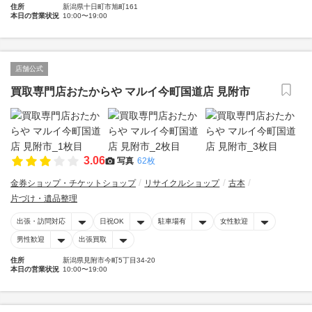
住所
新潟県十日町市旭町161
本日の営業状況
10:00〜19:00
店舗公式
買取専門店おたからや マルイ今町国道店 見附市
3.06
写真
62枚
金券ショップ・チケットショップ
リサイクルショップ
古本
片づけ・遺品整理
出張・訪問対応
日祝OK
駐車場有
女性歓迎
男性歓迎
出張買取
住所
新潟県見附市今町5丁目34-20
本日の営業状況
10:00〜19:00