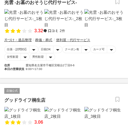
光雲 -お墓のおそうじ代行サービス-
3.32
口コミ
2件
片づけ・遺品整理
葬儀・葬式
便利屋・代行サービス
出張・訪問対応
日祝OK
クーポン有
カード可
女性歓迎
男性歓迎
住所
愛知県名古屋市千種区宮根台2丁目8-6
本日の営業状況
9:00〜17:00
店舗公式
グッドライフ桐生店
3.06