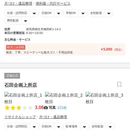
片づけ・遺品整理
便利屋・代行サービス
出張・訪問対応
日祝OK
早朝OK
女性歓迎
男性歓迎
住所
群馬県桐生市梅田町1-14-2
本日の営業状況
8:30〜19:00
主な料金・サービス
粗大ごみ回収
5,000
￥
（税込）
格安、丁寧、スピーディーな粗大ゴミ・不用品回収
店舗公式
石田企画上所店
3.06
写真
121枚
リサイクルショップ
片づけ・遺品整理
出張・訪問対応
日祝OK
駐車場有
女性歓迎