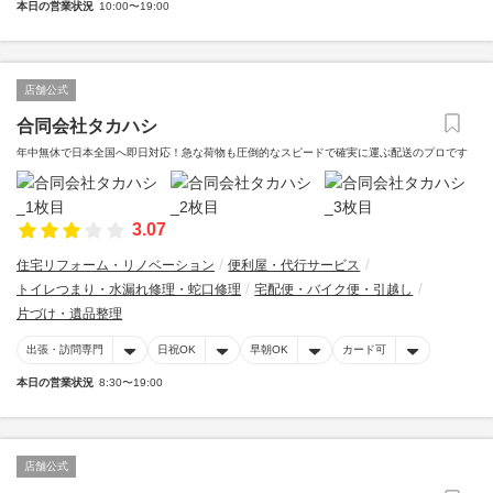
本日の営業状況
10:00〜19:00
店舗公式
合同会社タカハシ
年中無休で日本全国へ即日対応！急な荷物も圧倒的なスピードで確実に運ぶ配送のプロです
3.07
住宅リフォーム・リノベーション
便利屋・代行サービス
トイレつまり・水漏れ修理・蛇口修理
宅配便・バイク便・引越し
片づけ・遺品整理
出張・訪問専門
日祝OK
早朝OK
カード可
本日の営業状況
8:30〜19:00
店舗公式