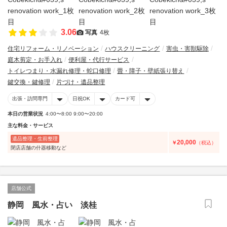
3.06
写真
4枚
住宅リフォーム・リノベーション
ハウスクリーニング
害虫・害獣駆除
庭木剪定・お手入れ
便利屋・代行サービス
トイレつまり・水漏れ修理・蛇口修理
畳・障子・壁紙張り替え
鍵交換・鍵修理
片づけ・遺品整理
出張・訪問専門
日祝OK
カード可
本日の営業状況
4:00〜8:00 9:00〜20:00
主な料金・サービス
遺品整理・生前整理
20,000
￥
（税込）
閉店店舗の什器移動など
店舗公式
静岡 風水・占い 淡桂