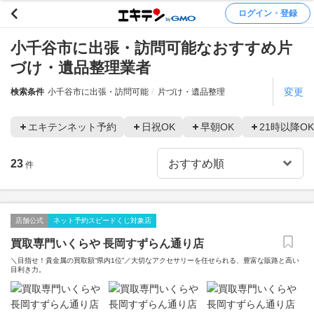
ログイン・登録
小千谷市に出張・訪問可能なおすすめ片
づけ・遺品整理業者
変更
検索条件
小千谷市に出張・訪問可能
片づけ・遺品整理
エキテンネット予約
日祝OK
早朝OK
21時以降OK
23
件
店舗公式
ネット予約スピードくじ対象店
買取専門いくらや 長岡すずらん通り店
＼目指せ！貴金属の買取額“県内1位”／大切なアクセサリーを任せられる、豊富な販路と高い
目利き力。