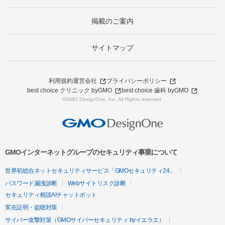
掲載のご案内
サイトマップ
利用規約
運営会社
プライバシーポリシー
best choice クリニック byGMO
best choice 歯科 byGMO
©GMO DesignOne, Inc. All Rights reserved.
GMOインターネットグループのセキュリティ事業について
世界初総合ネットセキュリティサービス「GMOセキュリティ24」
パスワード漏洩診断
Webサイトリスク診断
セキュリティ相談AIチャットボット
実在証明・盗聴対策
サイバー攻撃対策（GMOサイバーセキュリティ byイエラエ）