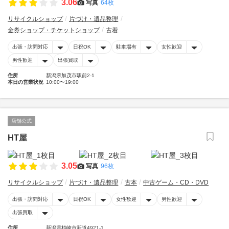
3.06
写真
64枚
リサイクルショップ
片づけ・遺品整理
金券ショップ・チケットショップ
古着
出張・訪問対応
日祝OK
駐車場有
女性歓迎
男性歓迎
出張買取
住所
新潟県加茂市駅前2-1
本日の営業状況
10:00〜19:00
店舗公式
HT屋
3.05
写真
96枚
リサイクルショップ
片づけ・遺品整理
古本
中古ゲーム・CD・DVD
出張・訪問対応
日祝OK
女性歓迎
男性歓迎
出張買取
住所
新潟県柏崎市新道4921-1