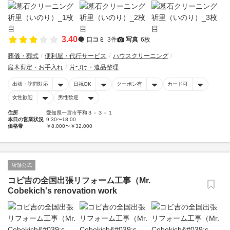
3.40
口コミ
3件
写真
6枚
葬儀・葬式
便利屋・代行サービス
ハウスクリーニング
庭木剪定・お手入れ
片づけ・遺品整理
出張・訪問対応
日祝OK
クーポン有
カード可
女性歓迎
男性歓迎
住所
愛知県一宮市平和３－３－１
本日の営業状況
9:30〜18:00
価格帯
￥8,000〜￥32,000
店舗公式
コビ吉の全国出張リフォーム工事（Mr.
Cobekich's renovation work