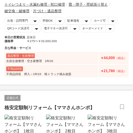
トイレつまり・水漏れ修理・蛇口修理
畳・障子・壁紙張り替え
鍵交換・鍵修理
片づけ・遺品整理
出張・訪問専門
早朝OK
駐車場有
カード可
QRコード決済可
電子マネー決済可
オーダーメイド
本日の営業状況
定休日
価格帯
￥275〜￥33,000,000
主な料金・サービス
遺品整理・生前整理
44,000
￥
（税込）
生前生後整理・空き家整理 1R/1K
不用品回収
21,780
￥
（税込）
不用品回収 押入～1R/1K 軽トラック積み放題
店舗公式
格安定額制リフォーム【ママさんホンポ】