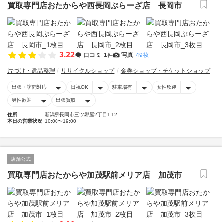
買取専門店おたからや西長岡ぷらーざ店 長岡市
3.22
口コミ
1件
写真
49枚
片づけ・遺品整理
リサイクルショップ
金券ショップ・チケットショップ
出張・訪問対応
日祝OK
駐車場有
女性歓迎
男性歓迎
出張買取
住所
新潟県長岡市三ツ郷屋2丁目1-12
本日の営業状況
10:00〜19:00
店舗公式
買取専門店おたからや加茂駅前メリア店 加茂市