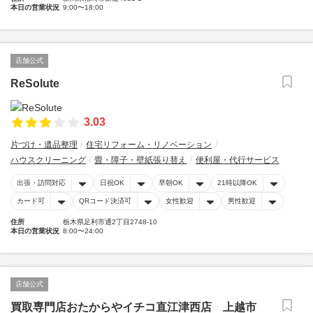
本日の営業状況
9:00〜18:00
店舗公式
ReSolute
3.03
片づけ・遺品整理
住宅リフォーム・リノベーション
ハウスクリーニング
畳・障子・壁紙張り替え
便利屋・代行サービス
出張・訪問対応
日祝OK
早朝OK
21時以降OK
カード可
QRコード決済可
女性歓迎
男性歓迎
住所
栃木県足利市通2丁目2748-10
本日の営業状況
8:00〜24:00
店舗公式
買取専門店おたからやイチコ直江津西店 上越市