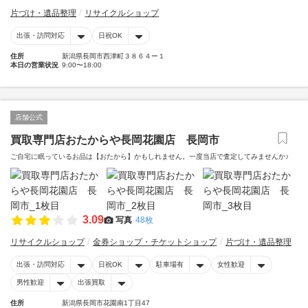
片づけ・遺品整理
リサイクルショップ
出張・訪問対応
日祝OK
住所
新潟県長岡市西津町３８６４ー１
本日の営業状況
9:00〜18:00
店舗公式
買取専門店おたからや長岡花園店 長岡市
ご自宅に眠っているお品は【おたから】かもしれません。一度当店で査定してみませんか♪
3.09
写真
48枚
リサイクルショップ
金券ショップ・チケットショップ
片づけ・遺品整理
出張・訪問対応
日祝OK
駐車場有
女性歓迎
男性歓迎
出張買取
住所
新潟県長岡市花園南1丁目47