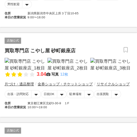
男性歓迎
住所
新潟県新潟市中央区上所３丁目10-65
本日の営業状況
9:00〜18:00
店舗公式
買取専門店 こやし屋 砂町銀座店
3.04
写真
12枚
片づけ・遺品整理
金券ショップ・チケットショップ
リサイクルショップ
出張・訪問対応
日祝OK
駐車場有
出張買取
住所
東京都江東区北砂3-30-9 １F
本日の営業状況
10:00〜19:00
店舗公式