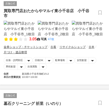
店舗公式
買取専門店おたからやマルイ東小千谷店 小千谷
市
3.05
写真
47枚
金券ショップ・チケットショップ
古着
リサイクルショップ
古本
片づけ・遺品整理
出張・訪問対応
日祝OK
駐車場有
女性歓迎
男性歓迎
出張買取
住所
新潟県小千谷市旭町15-2
本日の営業状況
10:00〜19:00
店舗公式
墓石クリーニング 祈里（いのり）