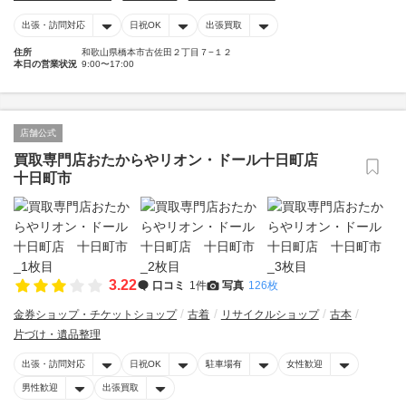
出張・訪問対応
日祝OK
出張買取
住所
和歌山県橋本市古佐田２丁目７−１２
本日の営業状況
9:00〜17:00
店舗公式
買取専門店おたからやリオン・ドール十日町店
十日町市
3.22
口コミ
1件
写真
126枚
金券ショップ・チケットショップ
古着
リサイクルショップ
古本
片づけ・遺品整理
出張・訪問対応
日祝OK
駐車場有
女性歓迎
男性歓迎
出張買取