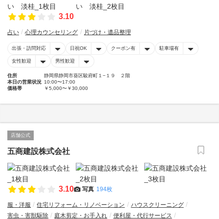
3.10
占い
心理カウンセリング
片づけ・遺品整理
出張・訪問対応
日祝OK
クーポン有
駐車場有
女性歓迎
男性歓迎
住所
静岡県静岡市葵区駿府町１−１９ ２階
本日の営業状況
10:00〜17:00
価格帯
￥5,000〜￥30,000
店舗公式
五商建設株式会社
3.10
写真
194枚
服・洋服
住宅リフォーム・リノベーション
ハウスクリーニング
害虫・害獣駆除
庭木剪定・お手入れ
便利屋・代行サービス