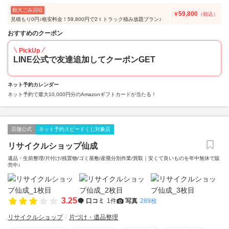
粗大ごみ回収
59,800
￥
（税込）
見積もり0円♪格安料金！59,800円で2ｔトラック積み放題プラン♪
おすすめのクーポン
PickUp
LINE公式で友達追加してクーポンGET
ネット予約カレンダー
ネット予約で最大10,000円分のAmazonギフトカードが当たる！
店舗公式
ネット予約スピードくじ対象店
リサイクルショップ仙成
遺品・生前整理/片付け/残置物/ゴミ屋敷/産廃分別作業/買取｜安くて良いものを年中無休で販
売中♪
3.25
口コミ
1件
写真
289枚
リサイクルショップ
片づけ・遺品整理