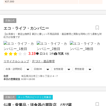
¥27,000
店舗公式
エコ・ライフ・カンパニー
【お見積り・査定は無料】家計に優しい♪不用品回収・遺品整理と買取を同時に行う柔軟な対
応力が自慢です
3.19
口コミ
1件
写真
4枚
リサイクルショップ
片づけ・遺品整理
出張・訪問対応
日祝OK
女性歓迎
男性歓迎
住所
埼玉県川口市三ツ和１丁目２４−７
本日の営業状況
9:00〜19:00
店舗公式
ネット予約スピードくじ対象店
仏壇・骨董品・洋食器の買取店 びび蔵