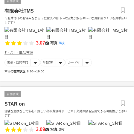
店舗公式
有限会社TMS
＼お片付けのお悩みをまるっと解決／明日への活力が漲るキレイなお部屋づくりをお手伝い
します♪
3.07
写真
8枚
片づけ・遺品整理
出張・訪問専門
早朝OK
カード可
本日の営業状況
8:30〜19:00
店舗公式
STAR on
無駄な交換なしで安心！嬉しい出張費無料サービス｜火災保険も活用できる可能性がござい
ます
3.09
写真
3枚