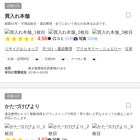
店舗公式
買入れ本舗
創業41年・不用品処分・遺品整理・全てにおいて安心の出来るお店です。
4.58
口コミ
52件
写真
103枚
リサイクルショップ
片づけ・遺品整理
アクセサリー・ジュエリー
古本
出張・訪問対応
日祝OK
クーポン有
住所
東京都豊島区西巣鴨3-18-4
本日の営業状況
10:00〜19:00
店舗公式
かたづけびより
遺品整理からゴミ屋敷清掃までワンストップで対応！寄り添い上手なスタッフが真心こめて
対応いたします。
3.07
写真
3枚