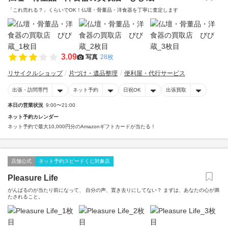
「これ売れる？」くらいでOK！仏壇・骨董品・洋食器を丁寧に査定します
3.09
写真
28枚
リサイクルショップ
片づけ・遺品整理
便利屋・代行サービス
出張・訪問専門
ネット予約
日祝OK
出張買取
本日の営業状況
9:00〜21:00
ネット予約カレンダー
ネット予約で最大10,000円分のAmazonギフトカードが当たる！
店舗公式
ネット予約スピードくじ対象店
Pleasure Life
がんばるのが当たり前になって、 自分の声、置き去りにしてない？ まずは、あなたの心が満
たされること。