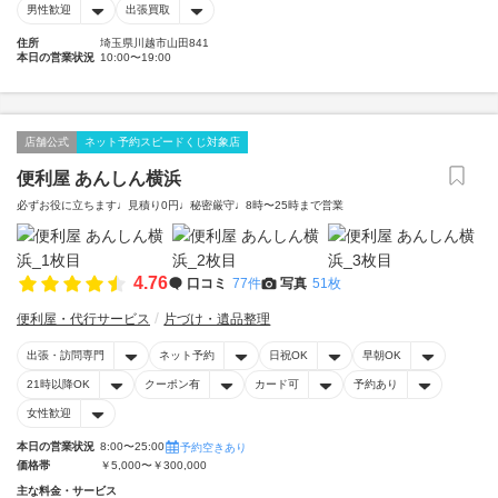
男性歓迎
出張買取
住所
埼玉県川越市山田841
本日の営業状況
10:00〜19:00
店舗公式
ネット予約スピードくじ対象店
便利屋 あんしん横浜
必ずお役に立ちます♩見積り0円♩秘密厳守♩8時〜25時まで営業
4.76
口コミ
77件
写真
51枚
便利屋・代行サービス
片づけ・遺品整理
出張・訪問専門
ネット予約
日祝OK
早朝OK
21時以降OK
クーポン有
カード可
予約あり
女性歓迎
本日の営業状況
8:00〜25:00
予約空きあり
価格帯
￥5,000〜￥300,000
主な料金・サービス