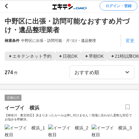
ログイン・登録
中野区に出張・訪問可能なおすすめ片づ
け・遺品整理業者
変更
検索条件
中野区に出張・訪問可能
片づけ・遺品整理
エキテンネット予約
日祝OK
早朝OK
21時以降OK
274
件
店舗公式
イーブイ 横浜
【神奈川・東京対応】決まりきったルールは押し付けません！現場に合わせた柔軟な対応で
お悩みを即解決。