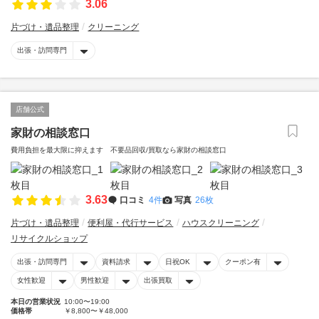
3.06
片づけ・遺品整理
クリーニング
出張・訪問専門
店舗公式
家財の相談窓口
費用負担を最大限に抑えます 不要品回収/買取なら家財の相談窓口
3.63
口コミ
4件
写真
26枚
片づけ・遺品整理
便利屋・代行サービス
ハウスクリーニング
リサイクルショップ
出張・訪問専門
資料請求
日祝OK
クーポン有
女性歓迎
男性歓迎
出張買取
本日の営業状況
10:00〜19:00
価格帯
￥8,800〜￥48,000