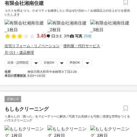
有限会社湘南住建
コストを抑えつつ、クオリティを維持したい方はぜひ当社へ！お値段以上の仕上がりを提供
いたします
3.45
口コミ
3件
写真
26枚
住宅リフォーム・リノベーション
便利屋・代行サービス
片づけ・遺品整理
出張・訪問対応
日祝OK
早朝OK
住所
神奈川県大和市中央林間９丁目2-26
本日の営業状況
8:00〜19:00
店舗公式
もしもクリーニング
＼暮らしの「困った」をスピーディーに解決／写真でお見積りも可能｜清潔な空間をつくる
ハウスクリーニング