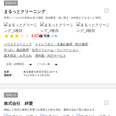
店舗公式
まるっとクリーニング
世界に一つだけの空気を洗う清掃。排水配管・追い焚き・G対策まで“まるっと”対応。
3.07
写真
12枚
ハウスクリーニング
トイレつまり・水漏れ修理・蛇口修理
片づけ・遺品整理
住宅リフォーム・リノベーション
庭木剪定・お手入れ
便利屋・代行サービス
出張・訪問対応
クーポン有
住所
東京都東大和市芋窪3-1677-4
価格帯
￥12,000〜￥120,000
店舗公式
株式会社 絆愛
徹底した対話と確実な作業でお客様との絆を深め、愛情を込めて取り組みます。