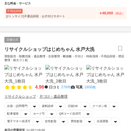
主な料金・サービス
不用品回収
48,000
￥
（税込）
[2トンサイズ]不要品回収・お片付けサポート
店舗公式
リサイクルショップはじめちゃん 水戸大洗
買取販売・除菌消臭・遺品整理・生前整理・断捨離・片付け・特殊清掃・不用品回収・閉店
整理・粗大ゴミ処
4.96
口コミ
278件
写真
1806枚
リサイクルショップ
片づけ・遺品整理
出張・訪問専門
資料請求
日祝OK
クーポン有
駐車場有
カード可
QRコード決済可
電子マネー決済可
女性歓迎
男性歓迎
出張買取
本日の営業状況
11:00〜19:00