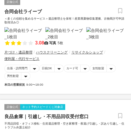
店舗公式
合同会社ライーブ
＜多くの信頼を集めるサービス＞遺品整理士を保有！産業廃棄物収集運搬、古物商許可申請
取得済み◎
3.08
写真
5枚
片づけ・遺品整理
ハウスクリーニング
リサイクルショップ
便利屋・代行サービス
出張・訪問専門
日祝OK
カード可
女性歓迎
男性歓迎
本日の営業状況
9:00〜18:00
店舗公式
ネット予約スピードくじ対象店
良品倉庫｜引越し・不用品回収受付窓口
不用品回収・オフィス移転・生前遺品整理・空き家整理・夜逃げ引越し・訳あり引越し・住
トラブル弁護士紹介