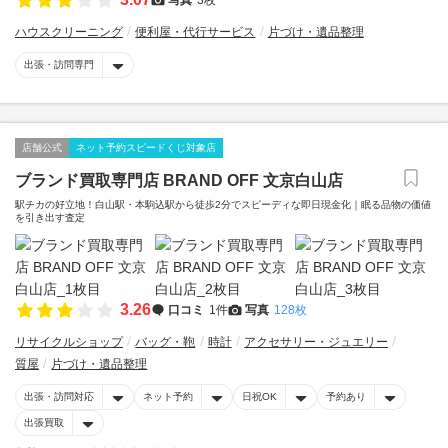
ハウスクリーニング
便利屋・代行サービス
片づけ・遺品整理
出張・訪問専門
店舗公式
ネット予約スピードくじ対象店
ブランド買取専門店 BRAND OFF 文京白山店
駅チカの好立地！白山駅・本駒込駅から徒歩2分でスピーディな即日現金化｜眠る品物の価値
を引き出す査定
3.26
口コミ
1件
写真
128枚
リサイクルショップ
バッグ・鞄
時計
アクセサリー・ジュエリー
質屋
片づけ・遺品整理
出張・訪問対応
ネット予約
日祝OK
予約あり
出張買取