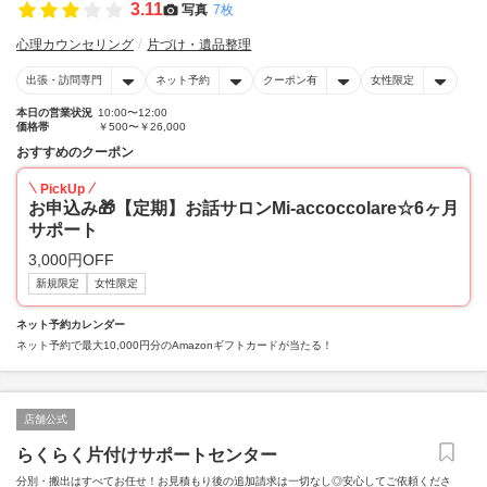
3.11
写真
7枚
心理カウンセリング
片づけ・遺品整理
出張・訪問専門
ネット予約
クーポン有
女性限定
本日の営業状況
10:00〜12:00
価格帯
￥500〜￥26,000
おすすめのクーポン
PickUp
お申込み🎁【定期】お話サロンMi-accoccolare☆6ヶ月
サポート
3,000円OFF
新規限定
女性限定
ネット予約カレンダー
ネット予約で最大10,000円分のAmazonギフトカードが当たる！
店舗公式
らくらく片付けサポートセンター
分別・搬出はすべてお任せ！お見積もり後の追加請求は一切なし◎安心してご依頼くださ