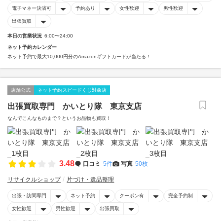
電子マネー決済可
予約あり
女性歓迎
男性歓迎
出張買取
本日の営業状況
6:00〜24:00
ネット予約カレンダー
ネット予約で最大10,000円分のAmazonギフトカードが当たる！
店舗公式
ネット予約スピードくじ対象店
出張買取専門 かいとり隊 東京支店
なんでこんなものまで？というお品物も買取！
3.48
口コミ
5件
写真
50枚
リサイクルショップ
片づけ・遺品整理
出張・訪問専門
ネット予約
クーポン有
完全予約制
女性歓迎
男性歓迎
出張買取