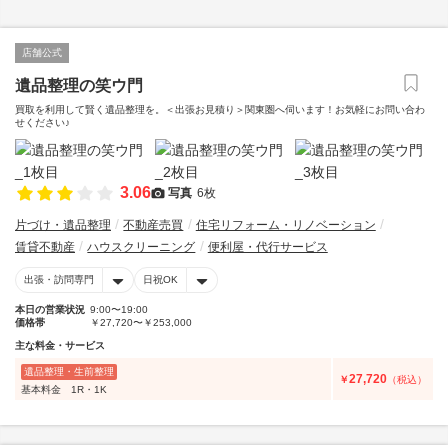
店舗公式
遺品整理の笑ウ門
買取を利用して賢く遺品整理を。＜出張お見積り＞関東圏へ伺います！お気軽にお問い合わ
せください♪
3.06
写真
6枚
片づけ・遺品整理
不動産売買
住宅リフォーム・リノベーション
賃貸不動産
ハウスクリーニング
便利屋・代行サービス
出張・訪問専門
日祝OK
本日の営業状況
9:00〜19:00
価格帯
￥27,720〜￥253,000
主な料金・サービス
遺品整理・生前整理
27,720
￥
（税込）
基本料金 1R・1K