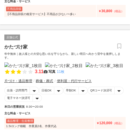
主な料金・サービス
不用品回収
30,800
￥
（税込）
【不用品回収の格安サービス】不用品が少ない〜多い
店舗公式
かたづけ家
年中無休｜故人様との大切な思い出を守りながら、新しい明日へ向かう背中を後押ししま
す。
3.11
写真
11枚
片づけ・遺品整理
葬儀・葬式
便利屋・代行サービス
出張・訪問専門
日祝OK
早朝OK
QRコード決済可
電子マネー決済可
本日の営業状況
8:30〜20:00
主な料金・サービス
遺品整理・生前整理
120,000
￥
（税込）
1.5tロング積載 作業員2名、作業代込