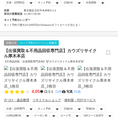
出張・訪問対応
ネット予約
日祝OK
出張買取
住所
東京都足立区中央本町4-1-1
本日の営業状況
11:00〜18:00
ネット予約カレンダー
ネット予約で最大10,000円分のAmazonギフトカードが当たる！
店舗公式
ネット予約スピードくじ対象店
【出張買取＆不用品回収専門店】カウズリサイク
ル厚木本店
【不用品回収・出張買取専門店♻️】🐮カウズリサイクル厚木本店🐮
4.05
口コミ
10件
写真
91枚
片づけ・遺品整理
リサイクルショップ
便利屋・代行サービス
出張・訪問専門
ネット予約
日祝OK
早朝OK
21時以降OK
クーポン有
カード可
QRコード決済可