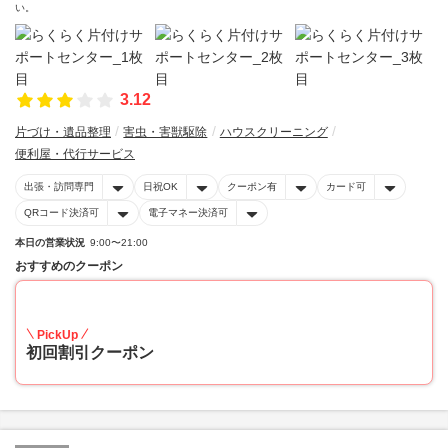
い。
3.12
片づけ・遺品整理
害虫・害獣駆除
ハウスクリーニング
便利屋・代行サービス
出張・訪問専門
日祝OK
クーポン有
カード可
QRコード決済可
電子マネー決済可
本日の営業状況
9:00〜21:00
おすすめのクーポン
10
PickUp
初回割引クーポン