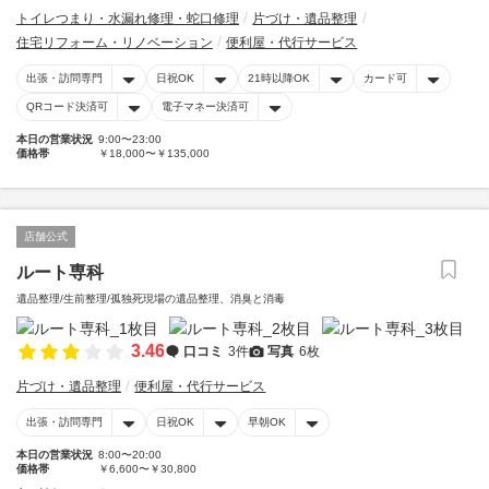
トイレつまり・水漏れ修理・蛇口修理
片づけ・遺品整理
住宅リフォーム・リノベーション
便利屋・代行サービス
出張・訪問専門
日祝OK
21時以降OK
カード可
QRコード決済可
電子マネー決済可
本日の営業状況
9:00〜23:00
価格帯
￥18,000〜￥135,000
店舗公式
ルート専科
遺品整理/生前整理/孤独死現場の遺品整理、消臭と消毒
3.46
口コミ
3件
写真
6枚
片づけ・遺品整理
便利屋・代行サービス
出張・訪問専門
日祝OK
早朝OK
本日の営業状況
8:00〜20:00
価格帯
￥6,600〜￥30,800