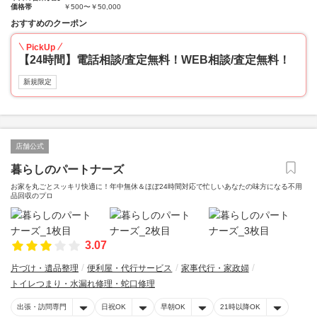
価格帯
￥500〜￥50,000
おすすめのクーポン
PickUp
【24時間】電話相談/査定無料！WEB相談/査定無料！
新規限定
店舗公式
暮らしのパートナーズ
お家を丸ごとスッキリ快適に！年中無休＆ほぼ24時間対応で忙しいあなたの味方になる不用
品回収のプロ
3.07
片づけ・遺品整理
便利屋・代行サービス
家事代行・家政婦
トイレつまり・水漏れ修理・蛇口修理
出張・訪問専門
日祝OK
早朝OK
21時以降OK