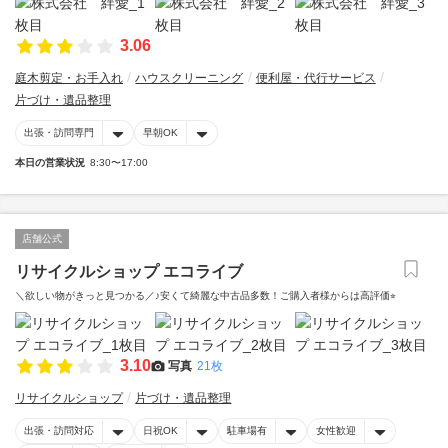
3.06
庭木剪定・お手入れ
ハウスクリーニング
便利屋・代行サービス
片づけ・遺品整理
出張・訪問専門
早朝OK
本日の営業状況
8:30〜17:00
店舗公式
リサイクルショップ エコライブ
＼欲しい物がきっと見つかる／♪安くて綺麗な中古品多数！ご購入者様からは高評価⭐︎
3.10
写真
21枚
リサイクルショップ
片づけ・遺品整理
出張・訪問対応
日祝OK
駐車場有
女性歓迎