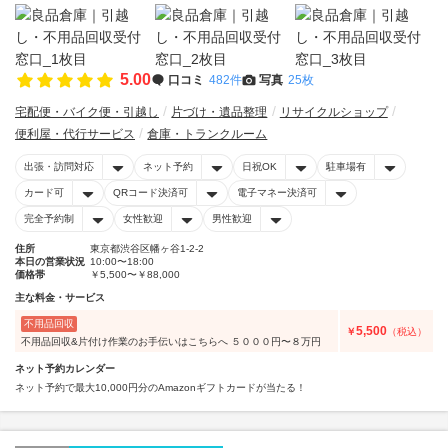
5.00
口コミ
482件
写真
25枚
宅配便・バイク便・引越し
片づけ・遺品整理
リサイクルショップ
便利屋・代行サービス
倉庫・トランクルーム
出張・訪問対応
ネット予約
日祝OK
駐車場有
カード可
QRコード決済可
電子マネー決済可
完全予約制
女性歓迎
男性歓迎
住所
東京都渋谷区幡ヶ谷1-2-2
本日の営業状況
10:00〜18:00
価格帯
￥5,500〜￥88,000
主な料金・サービス
不用品回収
5,500
￥
（税込）
不用品回収&片付け作業のお手伝いはこちらへ ５０００円〜８万円
ネット予約カレンダー
ネット予約で最大10,000円分のAmazonギフトカードが当たる！