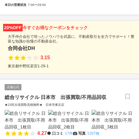
本日の営業状況
7:00〜29:00
20%OFF
今すぐお得なクーポンをチェック
大手仲介会社で培ったノウハウを武器に、不動産取引を全力でサポート！豊
富な知識が自慢の不動産会社。
合同会社DH
3.15
東京都中野区若宮1-29-1
店舗公式
総合リサイクル 日本市 出張買取/不用品回収
★23区出張買取見積無料★ 日本市東京店
4.27
口コミ
17件
写真
1207枚