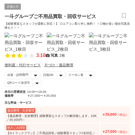
店舗公式
一斗グループご不用品買取・回収サービス
【経験豊富なスタッフが柔軟に対応！】 ◎エアコン取り外し無料！ ！◎物が多い場合写真見
積もり！！
3.10
写真
2枚
便利屋・代行サービス
片づけ・遺品整理
出張・訪問専門
日祝OK
クーポン有
QRコード決済可
本日の営業状況
10:00〜19:00
価格帯
￥27,000〜￥35,000
主な料金・サービス
遺品整理・生前整理
35,000
￥
（税込）
【遺品整理・生前整理】経験豊富なスタッフが解決致します。1DK
／35,000円～
粗大ごみ回収
27,000
￥
（税込）
【2tトラックプラン】ご不用品回収／経験豊富スタッフ2名対応／