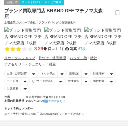
店舗公式
ネット予約スピードくじ対象店
ブランド買取専門店 BRAND OFF マチノマ大森
店
上場企業のグループ会社！ブランドバッグの買取強化中
3.29
口コミ
1件
写真
67枚
リサイクルショップ
片づけ・遺品整理
バッグ・鞄
時計
アクセサリー・ジュエリー
質屋
出張・訪問対応
ネット予約
日祝OK
駐車場有
カード可
QRコード決済可
女性歓迎
男性歓迎
出張買取
住所
東京都大田区大森西3丁目1-38
本日の営業状況
10:00〜19:00
予約空きあり
ネット予約カレンダー
ネット予約で最大10,000円分のAmazonギフトカードが当たる！