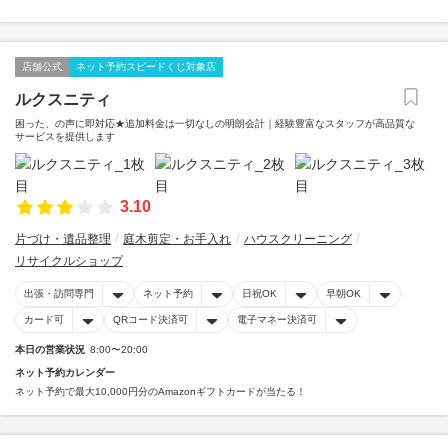
店舗公式
ネット予約スピードくじ対象店
ルクスニティ
困った、の声に即対応★追加料金は一切なしの明朗会計｜経験豊富なスタッフが高品質な
サービスを提供します
3.10
片づけ・遺品整理
庭木剪定・お手入れ
ハウスクリーニング
リサイクルショップ
出張・訪問専門
ネット予約
日祝OK
早朝OK
カード可
QRコード決済可
電子マネー決済可
本日の営業状況
8:00〜20:00
ネット予約カレンダー
ネット予約で最大10,000円分のAmazonギフトカードが当たる！