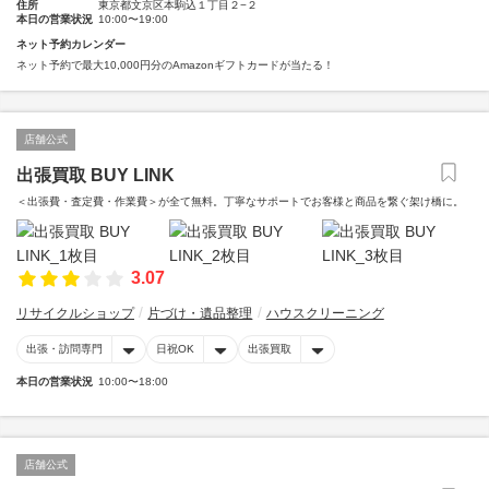
住所
東京都文京区本駒込１丁目２−２
本日の営業状況
10:00〜19:00
ネット予約カレンダー
ネット予約で最大10,000円分のAmazonギフトカードが当たる！
店舗公式
出張買取 BUY LINK
＜出張費・査定費・作業費＞が全て無料。丁寧なサポートでお客様と商品を繋ぐ架け橋に。
3.07
リサイクルショップ
片づけ・遺品整理
ハウスクリーニング
出張・訪問専門
日祝OK
出張買取
本日の営業状況
10:00〜18:00
店舗公式