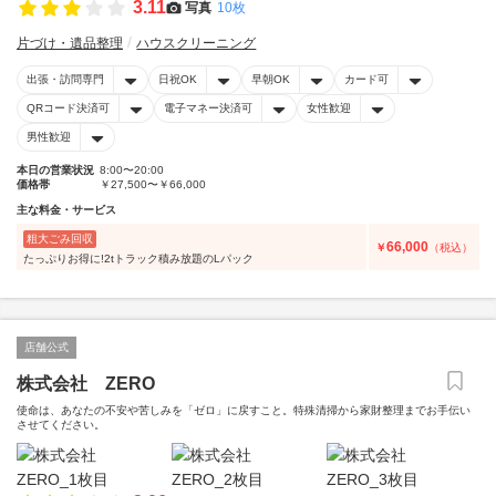
3.11
写真
10枚
片づけ・遺品整理
ハウスクリーニング
出張・訪問専門
日祝OK
早朝OK
カード可
QRコード決済可
電子マネー決済可
女性歓迎
男性歓迎
本日の営業状況
8:00〜20:00
価格帯
￥27,500〜￥66,000
主な料金・サービス
粗大ごみ回収
66,000
￥
（税込）
たっぷりお得に!2tトラック積み放題のLパック
店舗公式
株式会社 ZERO
使命は、あなたの不安や苦しみを「ゼロ」に戻すこと。特殊清掃から家財整理までお手伝い
させてください。