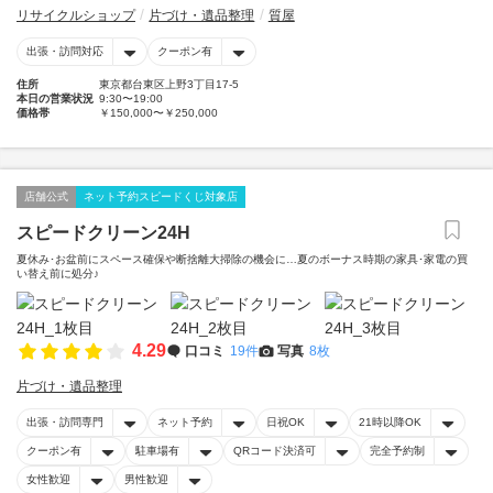
リサイクルショップ
片づけ・遺品整理
質屋
出張・訪問対応
クーポン有
住所
東京都台東区上野3丁目17-5
本日の営業状況
9:30〜19:00
価格帯
￥150,000〜￥250,000
店舗公式
ネット予約スピードくじ対象店
スピードクリーン24H
夏休み･お盆前にスペース確保や断捨離大掃除の機会に…夏のボーナス時期の家具･家電の買
い替え前に処分♪
4.29
口コミ
19件
写真
8枚
片づけ・遺品整理
出張・訪問専門
ネット予約
日祝OK
21時以降OK
クーポン有
駐車場有
QRコード決済可
完全予約制
女性歓迎
男性歓迎