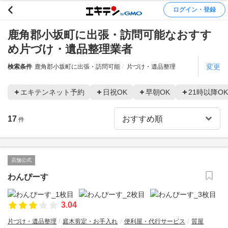
ログイン・登録
鹿角郡小坂町に出張・訪問可能なおすす
め片づけ・遺品整理業者
変更
検索条件
鹿角郡小坂町に出張・訪問可能
片づけ・遺品整理
エキテンネット予約
日祝OK
早朝OK
21時以降OK
17
件
店舗公式
わんぴーす
3.04
片づけ・遺品整理
庭木剪定・お手入れ
便利屋・代行サービス
質屋