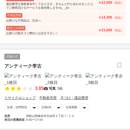
22,000
￥
（税込）
遺品整理士資格者在中しております。きちんと打ち合わせをした上
でご納得頂けるサービスを提供致しますm(_ _)m
不用品回収
14,300
￥
（税込）
お困りな不用品は、弘光へ
粗大ごみ回収
33,000
￥
（税込）
お困りの粗大ゴミ弊社にお任せ下さい！
店舗公式
アンティーク李古
3.05
写真
3枚
リサイクルショップ
不動産売買
片づけ・遺品整理
出張・訪問対応
日祝OK
出張買取
住所
和歌山県橋本市古佐田２丁目７−１２
本日の営業状況
9:00〜17:00