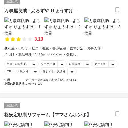
店舗公式
万事屋良助 - よろずや りょうすけ -
3.10
便利屋・代行サービス
害虫・害獣駆除
庭木剪定・お手入れ
片づけ・遺品整理
宅配便・バイク便・引越し
出張・訪問対応
クーポン有
駐車場有
カード可
QRコード決済可
電子マネー決済可
住所
岩手県一関市花泉町花泉字深井沢33-44
本日の営業状況
9:00〜17:00
店舗公式
格安定額制リフォーム【ママさんホンポ】