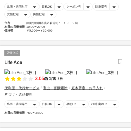
出張・訪問対応
日祝OK
クーポン有
駐車場有
女性歓迎
男性歓迎
住所
静岡県静岡市葵区駿府町１−１９ ２階
本日の営業状況
10:00〜20:00
価格帯
￥5,000〜￥30,000
店舗公式
Life Ace
3.05
写真
3枚
便利屋・代行サービス
害虫・害獣駆除
庭木剪定・お手入れ
片づけ・遺品整理
出張・訪問専門
日祝OK
早朝OK
21時以降OK
本日の営業状況
7:00〜24:00