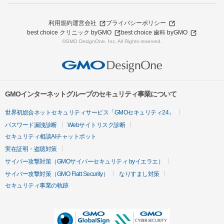
利用規約
運営会社
プライバシーポリシー
best choice クリニック byGMO
best choice 歯科 byGMO
©GMO DesignOne, Inc. All Rights reserved.
GMOインターネットグループのセキュリティ事業について
世界初総合ネットセキュリティサービス「GMOセキュリティ24」
パスワード漏洩診断
Webサイトリスク診断
セキュリティ相談AIチャットボット
実在証明・盗聴対策
サイバー攻撃対策（GMOサイバーセキュリティ byイエラエ）
サイバー攻撃対策（GMO Flatt Security）
なりすまし対策
セキュリティ事業の軌跡