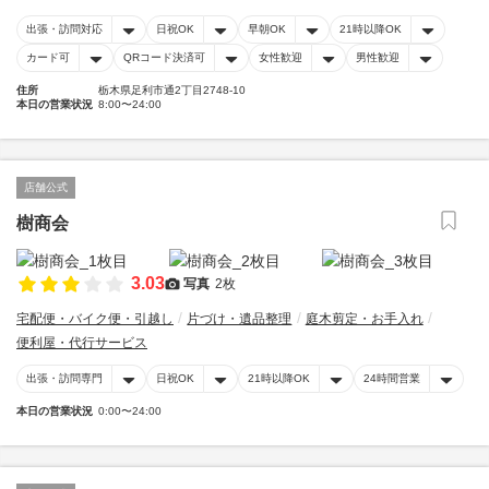
出張・訪問対応
日祝OK
早朝OK
21時以降OK
カード可
QRコード決済可
女性歓迎
男性歓迎
住所
栃木県足利市通2丁目2748-10
本日の営業状況
8:00〜24:00
店舗公式
樹商会
3.03
写真
2枚
宅配便・バイク便・引越し
片づけ・遺品整理
庭木剪定・お手入れ
便利屋・代行サービス
出張・訪問専門
日祝OK
21時以降OK
24時間営業
本日の営業状況
0:00〜24:00