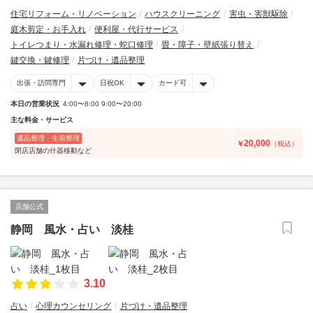
住宅リフォーム・リノベーション
ハウスクリーニング
害虫・害獣駆除
庭木剪定・お手入れ
便利屋・代行サービス
トイレつまり・水漏れ修理・蛇口修理
畳・障子・壁紙張り替え
鍵交換・鍵修理
片づけ・遺品整理
出張・訪問専門
日祝OK
カード可
本日の営業状況
4:00〜8:00 9:00〜20:00
主な料金・サービス
遺品整理・生前整理
20,000
￥
（税込）
閉店店舗の什器移動など
店舗公式
静岡 風水・占い 淡桂
3.10
占い
心理カウンセリング
片づけ・遺品整理