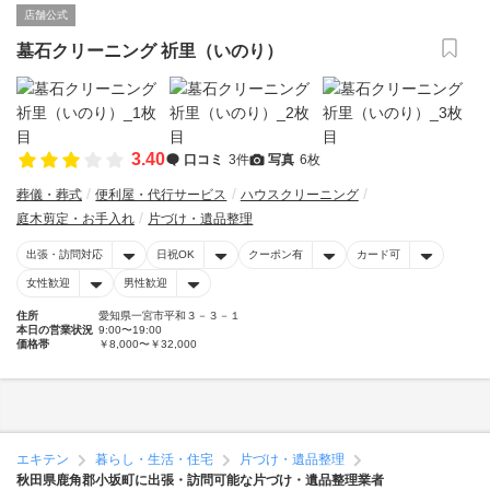
店舗公式
墓石クリーニング 祈里（いのり）
3.40
口コミ
3件
写真
6枚
葬儀・葬式
便利屋・代行サービス
ハウスクリーニング
庭木剪定・お手入れ
片づけ・遺品整理
出張・訪問対応
日祝OK
クーポン有
カード可
女性歓迎
男性歓迎
住所
愛知県一宮市平和３－３－１
本日の営業状況
9:00〜19:00
価格帯
￥8,000〜￥32,000
エキテン
暮らし・生活・住宅
片づけ・遺品整理
秋田県鹿角郡小坂町に出張・訪問可能な片づけ・遺品整理業者