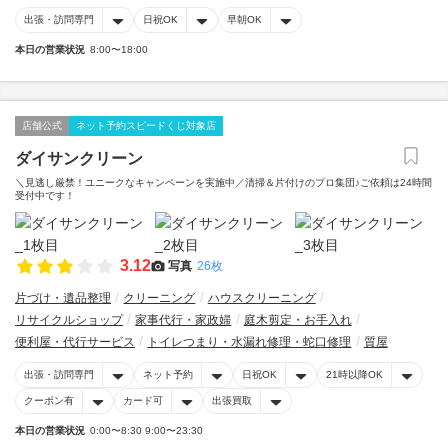
出張・訪問専門
日祝OK
早朝OK
本日の営業状況
8:00〜18:00
店舗公式
ネット予約スピードくじ対象店
ダイサンクリーン
＼見逃し厳禁！ユニークなキャンペーンを実施中／清掃＆片付けのプロ集団♪ご依頼は24時間
受付中です！
3.12
写真
26枚
片づけ・遺品整理
クリーニング
ハウスクリーニング
リサイクルショップ
家事代行・家政婦
庭木剪定・お手入れ
便利屋・代行サービス
トイレつまり・水漏れ修理・蛇口修理
質屋
出張・訪問専門
ネット予約
日祝OK
21時以降OK
クーポン有
カード可
出張買取
本日の営業状況
0:00〜8:30 9:00〜23:30