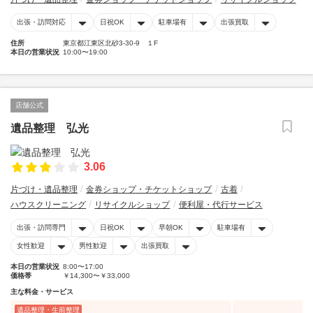
出張・訪問対応
日祝OK
駐車場有
出張買取
住所
東京都江東区北砂3-30-9 １F
本日の営業状況
10:00〜19:00
店舗公式
遺品整理 弘光
3.06
片づけ・遺品整理
金券ショップ・チケットショップ
古着
ハウスクリーニング
リサイクルショップ
便利屋・代行サービス
出張・訪問専門
日祝OK
早朝OK
駐車場有
女性歓迎
男性歓迎
出張買取
本日の営業状況
8:00〜17:00
価格帯
￥14,300〜￥33,000
主な料金・サービス
遺品整理・生前整理