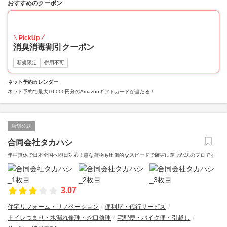
おすすめのクーポン
20
PickUp
消臭消毒割引クーポン
新規限定
併用不可
ネット予約カレンダー
ネット予約で最大10,000円分のAmazonギフトカードが当たる！
店舗公式
合同会社タカハシ
年中無休で日本全国へ即日対応！急な荷物も圧倒的なスピードで確実に運ぶ配送のプロです
3.07
住宅リフォーム・リノベーション
便利屋・代行サービス
トイレつまり・水漏れ修理・蛇口修理
宅配便・バイク便・引越し