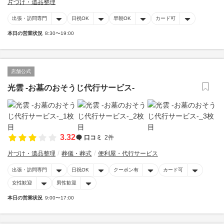
片づけ・遺品整理
出張・訪問専門
日祝OK
早朝OK
カード可
本日の営業状況
8:30〜19:00
店舗公式
光雲 -お墓のおそうじ代行サービス-
3.32
口コミ
2件
片づけ・遺品整理
葬儀・葬式
便利屋・代行サービス
出張・訪問専門
日祝OK
クーポン有
カード可
女性歓迎
男性歓迎
本日の営業状況
9:00〜17:00