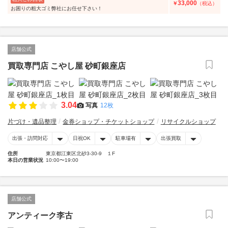
33,000
￥
（税込）
お困りの粗大ゴミ弊社にお任せ下さい！
店舗公式
買取専門店 こやし屋 砂町銀座店
3.04
写真
12枚
片づけ・遺品整理
金券ショップ・チケットショップ
リサイクルショップ
出張・訪問対応
日祝OK
駐車場有
出張買取
住所
東京都江東区北砂3-30-9 １F
本日の営業状況
10:00〜19:00
店舗公式
アンティーク李古