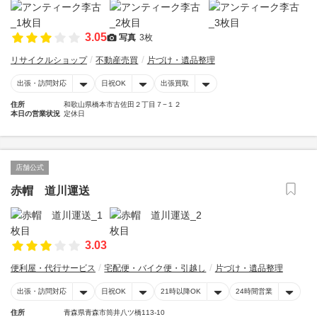
3.05
写真
3枚
リサイクルショップ
不動産売買
片づけ・遺品整理
出張・訪問対応
日祝OK
出張買取
住所
和歌山県橋本市古佐田２丁目７−１２
本日の営業状況
定休日
店舗公式
赤帽 道川運送
3.03
便利屋・代行サービス
宅配便・バイク便・引越し
片づけ・遺品整理
出張・訪問対応
日祝OK
21時以降OK
24時間営業
住所
青森県青森市筒井八ツ橋113-10