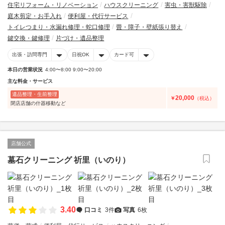
住宅リフォーム・リノベーション
ハウスクリーニング
害虫・害獣駆除
庭木剪定・お手入れ
便利屋・代行サービス
トイレつまり・水漏れ修理・蛇口修理
畳・障子・壁紙張り替え
鍵交換・鍵修理
片づけ・遺品整理
出張・訪問専門
日祝OK
カード可
本日の営業状況
4:00〜8:00 9:00〜20:00
主な料金・サービス
遺品整理・生前整理
20,000
￥
（税込）
閉店店舗の什器移動など
店舗公式
墓石クリーニング 祈里（いのり）
3.40
口コミ
3件
写真
6枚