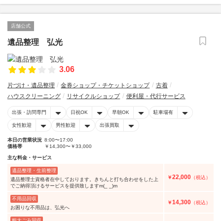
店舗公式
遺品整理 弘光
3.06
片づけ・遺品整理
金券ショップ・チケットショップ
古着
ハウスクリーニング
リサイクルショップ
便利屋・代行サービス
出張・訪問専門
日祝OK
早朝OK
駐車場有
女性歓迎
男性歓迎
出張買取
本日の営業状況
8:00〜17:00
価格帯
￥14,300〜￥33,000
主な料金・サービス
遺品整理・生前整理
22,000
￥
（税込）
遺品整理士資格者在中しております。きちんと打ち合わせをした上
でご納得頂けるサービスを提供致しますm(_ _)m
不用品回収
14,300
￥
（税込）
お困りな不用品は、弘光へ
粗大ごみ回収