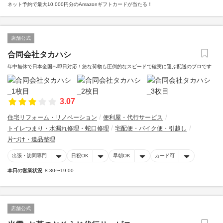
ネット予約で最大10,000円分のAmazonギフトカードが当たる！
店舗公式
合同会社タカハシ
年中無休で日本全国へ即日対応！急な荷物も圧倒的なスピードで確実に運ぶ配送のプロです
3.07
住宅リフォーム・リノベーション
便利屋・代行サービス
トイレつまり・水漏れ修理・蛇口修理
宅配便・バイク便・引越し
片づけ・遺品整理
出張・訪問専門
日祝OK
早朝OK
カード可
本日の営業状況
8:30〜19:00
店舗公式