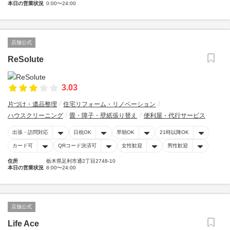
本日の営業状況
0:00〜24:00
店舗公式
ReSolute
3.03
片づけ・遺品整理
住宅リフォーム・リノベーション
ハウスクリーニング
畳・障子・壁紙張り替え
便利屋・代行サービス
出張・訪問対応
日祝OK
早朝OK
21時以降OK
カード可
QRコード決済可
女性歓迎
男性歓迎
住所
栃木県足利市通2丁目2748-10
本日の営業状況
8:00〜24:00
店舗公式
Life Ace