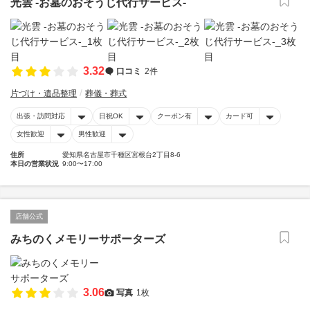
光雲 -お墓のおそうじ代行サービス-
3.32
口コミ
2件
片づけ・遺品整理
葬儀・葬式
出張・訪問対応
日祝OK
クーポン有
カード可
女性歓迎
男性歓迎
住所
愛知県名古屋市千種区宮根台2丁目8-6
本日の営業状況
9:00〜17:00
店舗公式
みちのくメモリーサポーターズ
3.06
写真
1枚