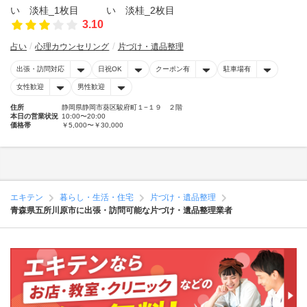
3.10
占い
心理カウンセリング
片づけ・遺品整理
出張・訪問対応
日祝OK
クーポン有
駐車場有
女性歓迎
男性歓迎
住所
静岡県静岡市葵区駿府町１−１９ ２階
本日の営業状況
10:00〜20:00
価格帯
￥5,000〜￥30,000
エキテン
暮らし・生活・住宅
片づけ・遺品整理
青森県五所川原市に出張・訪問可能な片づけ・遺品整理業者