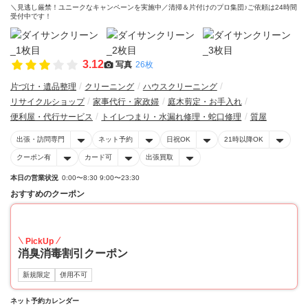
＼見逃し厳禁！ユニークなキャンペーンを実施中／清掃＆片付けのプロ集団♪ご依頼は24時間
受付中です！
3.12
写真
26枚
片づけ・遺品整理
クリーニング
ハウスクリーニング
リサイクルショップ
家事代行・家政婦
庭木剪定・お手入れ
便利屋・代行サービス
トイレつまり・水漏れ修理・蛇口修理
質屋
出張・訪問専門
ネット予約
日祝OK
21時以降OK
クーポン有
カード可
出張買取
本日の営業状況
0:00〜8:30 9:00〜23:30
おすすめのクーポン
20
PickUp
消臭消毒割引クーポン
新規限定
併用不可
ネット予約カレンダー