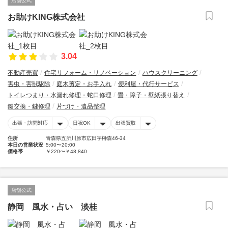
店舗公式
お助けKING株式会社
3.04
不動産売買
住宅リフォーム・リノベーション
ハウスクリーニング
害虫・害獣駆除
庭木剪定・お手入れ
便利屋・代行サービス
トイレつまり・水漏れ修理・蛇口修理
畳・障子・壁紙張り替え
鍵交換・鍵修理
片づけ・遺品整理
出張・訪問対応
日祝OK
出張買取
住所
青森県五所川原市広田字榊森46-34
本日の営業状況
5:00〜20:00
価格帯
￥220〜￥48,840
店舗公式
静岡 風水・占い 淡桂