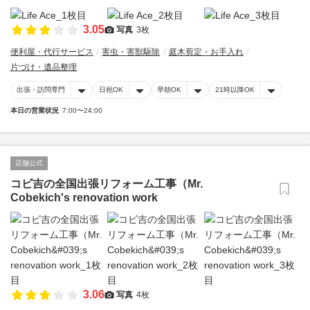
3.05
写真
3枚
便利屋・代行サービス
害虫・害獣駆除
庭木剪定・お手入れ
片づけ・遺品整理
出張・訪問専門
日祝OK
早朝OK
21時以降OK
本日の営業状況
7:00〜24:00
店舗公式
コビ吉の全国出張リフォーム工事（Mr.
Cobekich's renovation work
3.06
写真
4枚