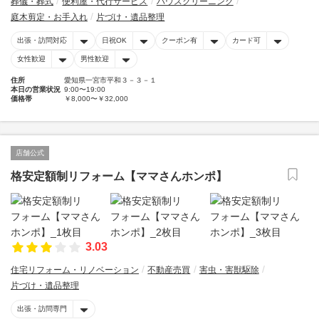
葬儀・葬式
便利屋・代行サービス
ハウスクリーニング
庭木剪定・お手入れ
片づけ・遺品整理
出張・訪問対応
日祝OK
クーポン有
カード可
女性歓迎
男性歓迎
住所
愛知県一宮市平和３－３－１
本日の営業状況
9:00〜19:00
価格帯
￥8,000〜￥32,000
店舗公式
格安定額制リフォーム【ママさんホンポ】
3.03
住宅リフォーム・リノベーション
不動産売買
害虫・害獣駆除
片づけ・遺品整理
出張・訪問専門