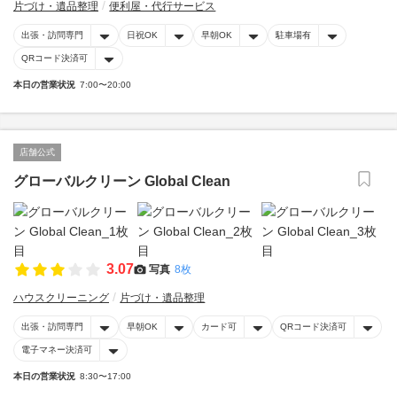
片づけ・遺品整理
便利屋・代行サービス
出張・訪問専門
日祝OK
早朝OK
駐車場有
QRコード決済可
本日の営業状況
7:00〜20:00
店舗公式
グローバルクリーン Global Clean
3.07
写真
8枚
ハウスクリーニング
片づけ・遺品整理
出張・訪問専門
早朝OK
カード可
QRコード決済可
電子マネー決済可
本日の営業状況
8:30〜17:00