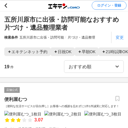
ログイン・登録
五所川原市に出張・訪問可能なおすすめ
片づけ・遺品整理業者
変更
検索条件
五所川原市に出張・訪問可能
片づけ・遺品整理
エキテンネット予約
日祝OK
早朝OK
21時以降OK
19
件
店舗公式
便利屋むつ
［便利な生活サービスが目白押し］お客様への感謝を忘れずに1件1件誠実に対応します！
3.07