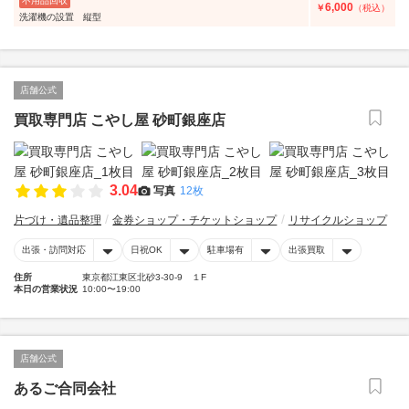
不用品回収
6,000
￥
（税込）
洗濯機の設置 縦型
店舗公式
買取専門店 こやし屋 砂町銀座店
3.04
写真
12枚
片づけ・遺品整理
金券ショップ・チケットショップ
リサイクルショップ
出張・訪問対応
日祝OK
駐車場有
出張買取
住所
東京都江東区北砂3-30-9 １F
本日の営業状況
10:00〜19:00
店舗公式
あるご合同会社