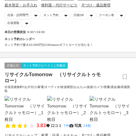
庭木剪定・お手入れ
便利屋・代行サービス
片づけ・遺品整理
出張・訪問専門
ネット予約
日祝OK
クーポン有
出張買取
本日の営業状況
9:30〜19:00
ネット予約カレンダー
ネット予約で最大10,000円分のAmazonギフトカードが当たる！
店舗公式
ネット予約スピードくじ対象店
リサイクルTomorrow （リサイクルトゥモ
ロー）
出張見積無料!!お片付け/家電/オーディオ/鉄道模型/おもちゃ/楽器/カメラ/骨董/貴金属/高価買
取
3.83
口コミ
7件
写真
14枚
リサイクルショップ
家電
玩具・おもちゃ
片づけ・遺品整理