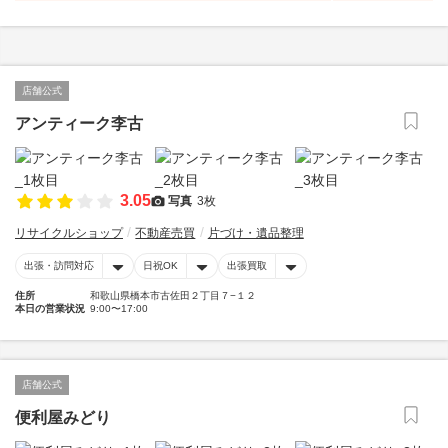
店舗公式
アンティーク李古
3.05
写真
3枚
リサイクルショップ
不動産売買
片づけ・遺品整理
出張・訪問対応
日祝OK
出張買取
住所
和歌山県橋本市古佐田２丁目７−１２
本日の営業状況
9:00〜17:00
店舗公式
便利屋みどり