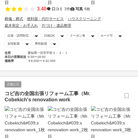
3.40
口コミ
3件
写真
6枚
葬儀・葬式
便利屋・代行サービス
ハウスクリーニング
庭木剪定・お手入れ
片づけ・遺品整理
出張・訪問対応
日祝OK
クーポン有
カード可
女性歓迎
男性歓迎
住所
愛知県一宮市平和３－３－１
本日の営業状況
9:30〜18:00
価格帯
￥8,000〜￥32,000
店舗公式
コビ吉の全国出張リフォーム工事（Mr.
Cobekich's renovation work