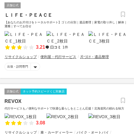
店舗公式
ＬＩＦＥ・ＰＥＡＣＥ
【あなたのお片付けをトータルサポート】ゴミの分別｜遺品整理｜家電の取り外し｜解体｜
運搬｜すべてお任せ
3.21
口コミ
1件
リサイクルショップ
便利屋・代行サービス
片づけ・遺品整理
出張・訪問専門
店舗公式
ネット予約スピードくじ対象店
REVOX
代行サービスも／便利なサポートで快適な暮らしをとことん応援！北海道民の頼れる味方
3.08
リサイクルショップ
車・カーディーラー
バイク・オートバイ