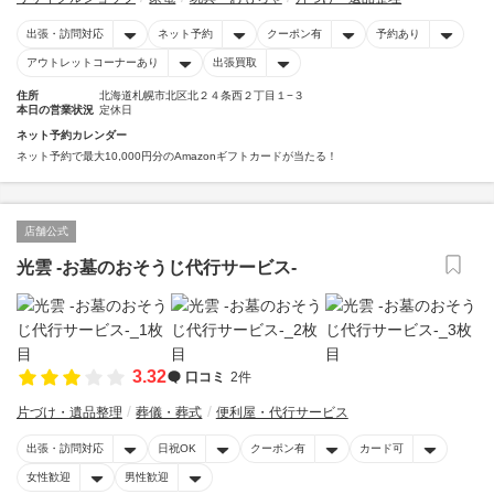
出張・訪問対応
ネット予約
クーポン有
予約あり
アウトレットコーナーあり
出張買取
住所
北海道札幌市北区北２４条西２丁目１−３
本日の営業状況
定休日
ネット予約カレンダー
ネット予約で最大10,000円分のAmazonギフトカードが当たる！
店舗公式
光雲 -お墓のおそうじ代行サービス-
3.32
口コミ
2件
片づけ・遺品整理
葬儀・葬式
便利屋・代行サービス
出張・訪問対応
日祝OK
クーポン有
カード可
女性歓迎
男性歓迎