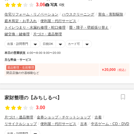
3.06
写真
4枚
住宅リフォーム・リノベーション
ハウスクリーニング
害虫・害獣駆除
庭木剪定・お手入れ
便利屋・代行サービス
トイレつまり・水漏れ修理・蛇口修理
畳・障子・壁紙張り替え
鍵交換・鍵修理
片づけ・遺品整理
出張・訪問専門
日祝OK
カード可
本日の営業状況
4:00〜8:00 9:00〜20:00
主な料金・サービス
遺品整理・生前整理
20,000
￥
（税込）
閉店店舗の什器移動など
家財整理の【みちしるべ】
3.00
片づけ・遺品整理
金券ショップ・チケットショップ
古着
リサイクルショップ
便利屋・代行サービス
古本
中古ゲーム・CD・DVD
出張・訪問専門