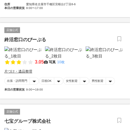
住所
愛知県名古屋市千種区宮根台2丁目8-6
本日の営業状況
9:00〜17:00
店舗公式
終活窓口のぴーぷる
3.05
写真
10枚
片づけ・遺品整理
出張・訪問専門
日祝OK
女性歓迎
男性歓迎
本日の営業状況
9:00〜19:00
店舗公式
七宝グループ株式会社