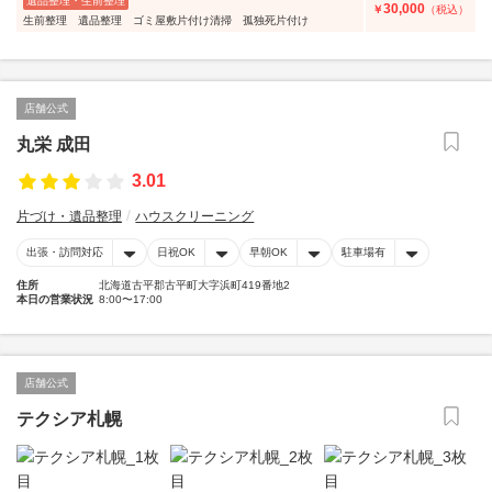
遺品整理・生前整理
30,000
￥
（税込）
生前整理 遺品整理 ゴミ屋敷片付け清掃 孤独死片付け
店舗公式
丸栄 成田
3.01
片づけ・遺品整理
ハウスクリーニング
出張・訪問対応
日祝OK
早朝OK
駐車場有
住所
北海道古平郡古平町大字浜町419番地2
本日の営業状況
8:00〜17:00
店舗公式
テクシア札幌