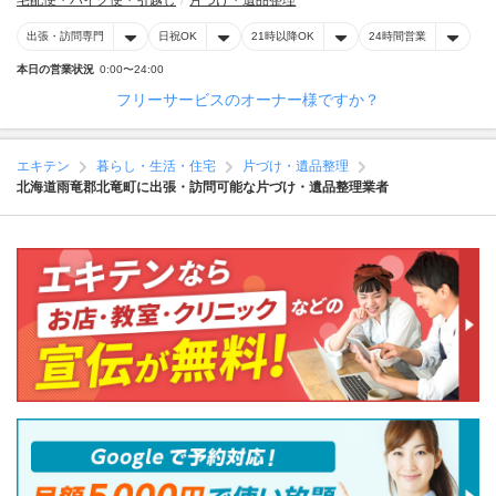
宅配便・バイク便・引越し
片づけ・遺品整理
出張・訪問専門
日祝OK
21時以降OK
24時間営業
本日の営業状況
0:00〜24:00
フリーサービスのオーナー様ですか？
エキテン
暮らし・生活・住宅
片づけ・遺品整理
北海道雨竜郡北竜町に出張・訪問可能な片づけ・遺品整理業者