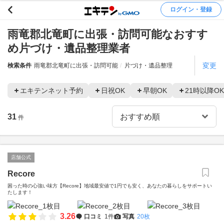
ログイン・登録
雨竜郡北竜町に出張・訪問可能なおすす
め片づけ・遺品整理業者
変更
検索条件
雨竜郡北竜町に出張・訪問可能
片づけ・遺品整理
エキテンネット予約
日祝OK
早朝OK
21時以降OK
31
件
店舗公式
Recore
困った時の心強い味方【Recore】地域最安値で1円でも安く、あなたの暮らしをサポートい
たします！
3.26
口コミ
1件
写真
20枚