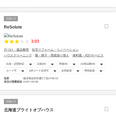
店舗公式
ReSolute
3.03
片づけ・遺品整理
住宅リフォーム・リノベーション
ハウスクリーニング
畳・障子・壁紙張り替え
便利屋・代行サービス
出張・訪問対応
日祝OK
早朝OK
21時以降OK
カード可
QRコード決済可
女性歓迎
男性歓迎
住所
栃木県足利市通2丁目2748-10
本日の営業状況
8:00〜24:00
店舗公式
北海道ブライトオブハウス