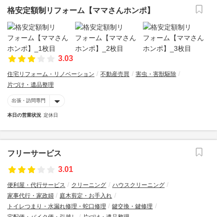
格安定額制リフォーム【ママさんホンポ】
3.03
住宅リフォーム・リノベーション
不動産売買
害虫・害獣駆除
片づけ・遺品整理
出張・訪問専門
本日の営業状況
定休日
フリーサービス
3.01
便利屋・代行サービス
クリーニング
ハウスクリーニング
家事代行・家政婦
庭木剪定・お手入れ
トイレつまり・水漏れ修理・蛇口修理
鍵交換・鍵修理