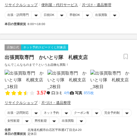
リサイクルショップ
便利屋・代行サービス
片づけ・遺品整理
出張・訪問専門
日祝OK
早朝OK
出張買取
本日の営業状況
8:00〜18:00
店舗公式
ネット予約スピードくじ対象店
出張買取専門 かいとり隊 札幌支店
なんでこんなものまで？というお品物も買取！
3.57
口コミ
4件
写真
855枚
リサイクルショップ
片づけ・遺品整理
出張・訪問対応
ネット予約
クーポン有
完全予約制
女性歓迎
男性歓迎
出張買取
住所
北海道札幌市白石区平和通3丁目北4-20
本日の営業状況
定休日