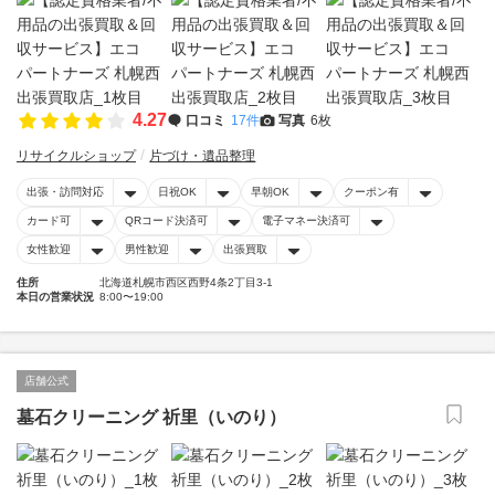
4.27
口コミ
17件
写真
6枚
リサイクルショップ
片づけ・遺品整理
出張・訪問対応
日祝OK
早朝OK
クーポン有
カード可
QRコード決済可
電子マネー決済可
女性歓迎
男性歓迎
出張買取
住所
北海道札幌市西区西野4条2丁目3-1
本日の営業状況
8:00〜19:00
店舗公式
墓石クリーニング 祈里（いのり）