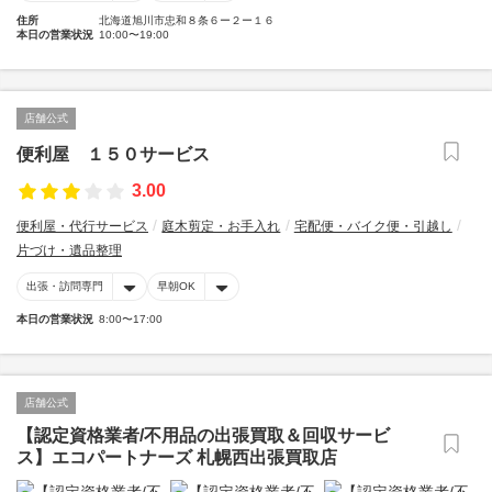
住所
北海道旭川市忠和８条６ー２ー１６
本日の営業状況
10:00〜19:00
店舗公式
便利屋 １５０サービス
3.00
便利屋・代行サービス
庭木剪定・お手入れ
宅配便・バイク便・引越し
片づけ・遺品整理
出張・訪問専門
早朝OK
本日の営業状況
8:00〜17:00
店舗公式
【認定資格業者/不用品の出張買取＆回収サービ
ス】エコパートナーズ 札幌西出張買取店