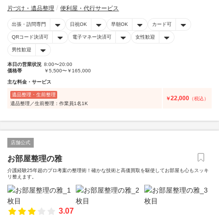
片づけ・遺品整理
便利屋・代行サービス
出張・訪問専門
日祝OK
早朝OK
カード可
QRコード決済可
電子マネー決済可
女性歓迎
男性歓迎
本日の営業状況
8:00〜20:00
価格帯
￥5,500〜￥165,000
主な料金・サービス
遺品整理・生前整理
22,000
￥
（税込）
遺品整理／生前整理：作業員1名1K
店舗公式
お部屋整理の雅
介護経験25年超のプロ考案の整理術！確かな技術と高価買取を駆使してお部屋も心もスッキ
リ整えます。
3.07