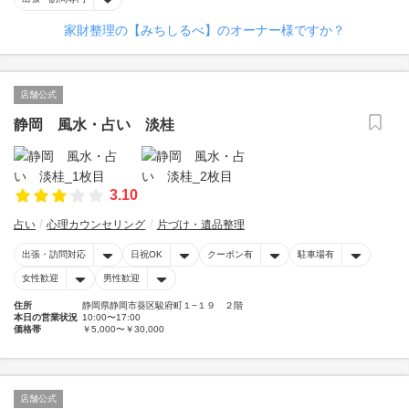
家財整理の【みちしるべ】のオーナー様ですか？
店舗公式
静岡 風水・占い 淡桂
3.10
占い
心理カウンセリング
片づけ・遺品整理
出張・訪問対応
日祝OK
クーポン有
駐車場有
女性歓迎
男性歓迎
住所
静岡県静岡市葵区駿府町１−１９ ２階
本日の営業状況
10:00〜17:00
価格帯
￥5,000〜￥30,000
店舗公式