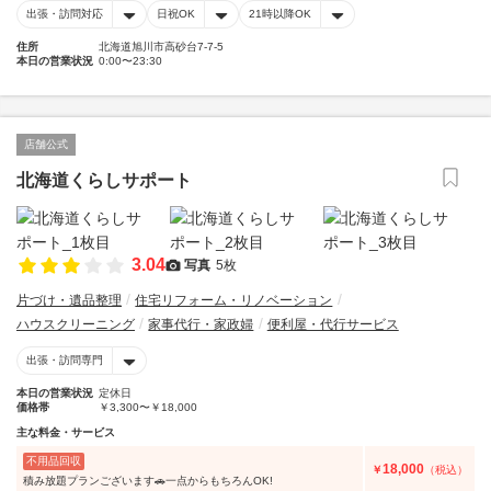
出張・訪問対応
日祝OK
21時以降OK
住所
北海道旭川市高砂台7-7-5
本日の営業状況
0:00〜23:30
店舗公式
北海道くらしサポート
3.04
写真
5枚
片づけ・遺品整理
住宅リフォーム・リノベーション
ハウスクリーニング
家事代行・家政婦
便利屋・代行サービス
出張・訪問専門
本日の営業状況
定休日
価格帯
￥3,300〜￥18,000
主な料金・サービス
不用品回収
18,000
￥
（税込）
積み放題プランございます🚗一点からもちろんOK!