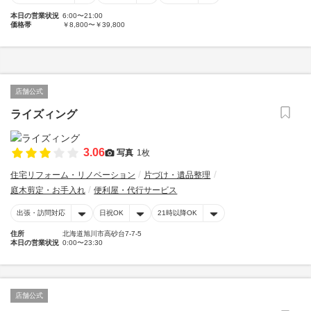
本日の営業状況
6:00〜21:00
価格帯
￥8,800〜￥39,800
店舗公式
ライズィング
3.06
写真
1枚
住宅リフォーム・リノベーション
片づけ・遺品整理
庭木剪定・お手入れ
便利屋・代行サービス
出張・訪問対応
日祝OK
21時以降OK
住所
北海道旭川市高砂台7-7-5
本日の営業状況
0:00〜23:30
店舗公式