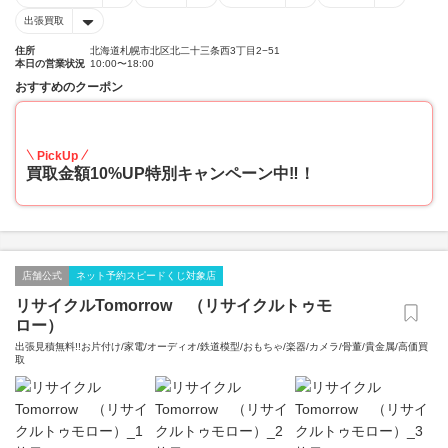
出張買取
住所
北海道札幌市北区北二十三条西3丁目2−51
本日の営業状況
10:00〜18:00
おすすめのクーポン
10
PickUp
買取金額10%UP特別キャンペーン中‼！
店舗公式
ネット予約スピードくじ対象店
リサイクルTomorrow （リサイクルトゥモ
ロー）
出張見積無料!!お片付け/家電/オーディオ/鉄道模型/おもちゃ/楽器/カメラ/骨董/貴金属/高価買
取