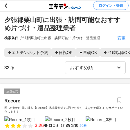
ログイン・登録
夕張郡栗山町に出張・訪問可能なおすす
め片づけ・遺品整理業者
変更
検索条件
夕張郡栗山町に出張・訪問可能
片づけ・遺品整理
エキテンネット予約
日祝OK
早朝OK
21時以降OK
32
件
店舗公式
Recore
困った時の心強い味方【Recore】地域最安値で1円でも安く、あなたの暮らしをサポートい
たします！
3.26
口コミ
1件
写真
20枚