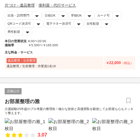
片づけ・遺品整理
便利屋・代行サービス
出張・訪問専門
日祝OK
早朝OK
カード可
QRコード決済可
電子マネー決済可
女性歓迎
男性歓迎
本日の営業状況
8:00〜20:00
価格帯
￥5,500〜￥165,000
主な料金・サービス
遺品整理・生前整理
22,000
￥
（税込）
遺品整理／生前整理：作業員1名1K
店舗公式
お部屋整理の雅
介護経験25年超のプロ考案の整理術！確かな技術と高価買取を駆使してお部屋も心もスッキ
リ整えます。
3.07