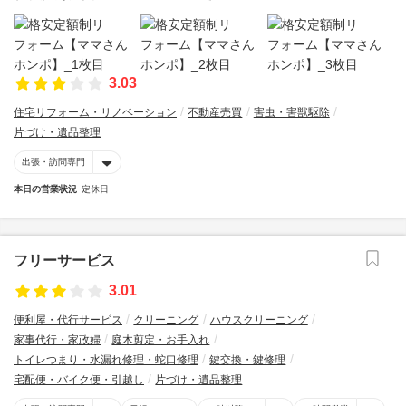
3.03
住宅リフォーム・リノベーション
不動産売買
害虫・害獣駆除
片づけ・遺品整理
出張・訪問専門
本日の営業状況
定休日
フリーサービス
3.01
便利屋・代行サービス
クリーニング
ハウスクリーニング
家事代行・家政婦
庭木剪定・お手入れ
トイレつまり・水漏れ修理・蛇口修理
鍵交換・鍵修理
宅配便・バイク便・引越し
片づけ・遺品整理