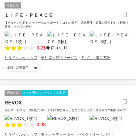
店舗公式
ＬＩＦＥ・ＰＥＡＣＥ
【あなたのお片付けをトータルサポート】ゴミの分別｜遺品整理｜家電の取り外し｜解体｜
運搬｜すべてお任せ
3.21
口コミ
1件
リサイクルショップ
便利屋・代行サービス
片づけ・遺品整理
出張・訪問専門
店舗公式
ネット予約スピードくじ対象店
REVOX
代行サービスも／便利なサポートで快適な暮らしをとことん応援！北海道民の頼れる味方
3.08
リサイクルショップ
車・カーディーラー
バイク・オートバイ