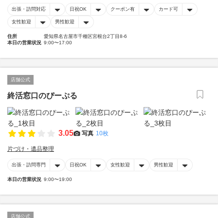
出張・訪問対応
日祝OK
クーポン有
カード可
女性歓迎
男性歓迎
住所
愛知県名古屋市千種区宮根台2丁目8-6
本日の営業状況
9:00〜17:00
店舗公式
終活窓口のぴーぷる
3.05
写真
10枚
片づけ・遺品整理
出張・訪問専門
日祝OK
女性歓迎
男性歓迎
本日の営業状況
9:00〜19:00
店舗公式