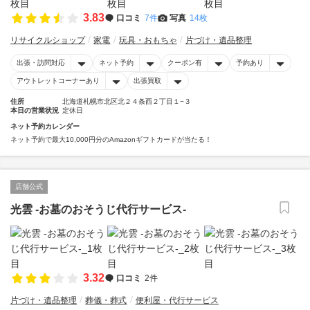
3.83
口コミ
7件
写真
14枚
リサイクルショップ
家電
玩具・おもちゃ
片づけ・遺品整理
出張・訪問対応
ネット予約
クーポン有
予約あり
アウトレットコーナーあり
出張買取
住所
北海道札幌市北区北２４条西２丁目１−３
本日の営業状況
定休日
ネット予約カレンダー
ネット予約で最大10,000円分のAmazonギフトカードが当たる！
店舗公式
光雲 -お墓のおそうじ代行サービス-
3.32
口コミ
2件
片づけ・遺品整理
葬儀・葬式
便利屋・代行サービス