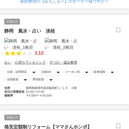
家財整理の【みちしるべ】のオーナー様ですか？
店舗公式
静岡 風水・占い 淡桂
3.10
占い
心理カウンセリング
片づけ・遺品整理
出張・訪問対応
日祝OK
クーポン有
駐車場有
女性歓迎
男性歓迎
住所
静岡県静岡市葵区駿府町１−１９ ２階
本日の営業状況
10:00〜17:00
価格帯
￥5,000〜￥30,000
店舗公式
格安定額制リフォーム【ママさんホンポ】