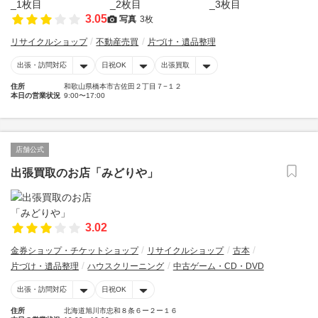
3.05
写真
3枚
リサイクルショップ
不動産売買
片づけ・遺品整理
出張・訪問対応
日祝OK
出張買取
住所
和歌山県橋本市古佐田２丁目７−１２
本日の営業状況
9:00〜17:00
店舗公式
出張買取のお店「みどりや」
3.02
金券ショップ・チケットショップ
リサイクルショップ
古本
片づけ・遺品整理
ハウスクリーニング
中古ゲーム・CD・DVD
出張・訪問対応
日祝OK
住所
北海道旭川市忠和８条６ー２ー１６