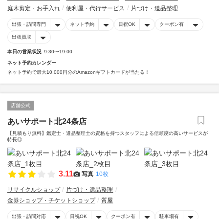
庭木剪定・お手入れ
便利屋・代行サービス
片づけ・遺品整理
出張・訪問専門
ネット予約
日祝OK
クーポン有
出張買取
本日の営業状況
9:30〜19:00
ネット予約カレンダー
ネット予約で最大10,000円分のAmazonギフトカードが当たる！
店舗公式
あいサポート北24条店
【見積もり無料】鑑定士・遺品整理士の資格を持つスタッフによる信頼度の高いサービスが
特長◎
3.11
写真
10枚
リサイクルショップ
片づけ・遺品整理
金券ショップ・チケットショップ
質屋
出張・訪問対応
日祝OK
クーポン有
駐車場有