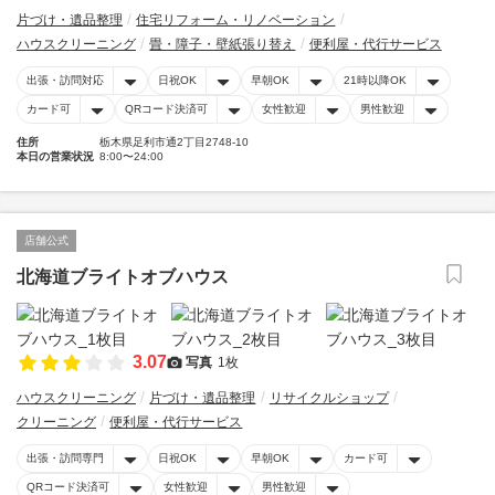
片づけ・遺品整理
住宅リフォーム・リノベーション
ハウスクリーニング
畳・障子・壁紙張り替え
便利屋・代行サービス
出張・訪問対応
日祝OK
早朝OK
21時以降OK
カード可
QRコード決済可
女性歓迎
男性歓迎
住所
栃木県足利市通2丁目2748-10
本日の営業状況
8:00〜24:00
店舗公式
北海道ブライトオブハウス
3.07
写真
1枚
ハウスクリーニング
片づけ・遺品整理
リサイクルショップ
クリーニング
便利屋・代行サービス
出張・訪問専門
日祝OK
早朝OK
カード可
QRコード決済可
女性歓迎
男性歓迎