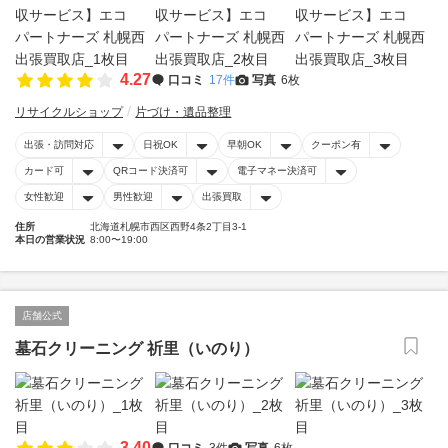
4.27
口コミ
17件
写真
6枚
リサイクルショップ
片づけ・遺品整理
出張・訪問対応
日祝OK
早朝OK
クーポン有
カード可
QRコード決済可
電子マネー決済可
女性歓迎
男性歓迎
出張買取
住所
北海道札幌市西区西野4条2丁目3-1
本日の営業状況
8:00〜19:00
店舗公式
墓石クリーニング 祈里（いのり）
3.40
口コミ
3件
写真
6枚