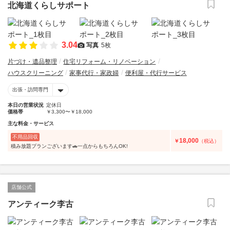
北海道くらしサポート
3.04
写真
5枚
片づけ・遺品整理
住宅リフォーム・リノベーション
ハウスクリーニング
家事代行・家政婦
便利屋・代行サービス
出張・訪問専門
本日の営業状況
定休日
価格帯
￥3,300〜￥18,000
主な料金・サービス
不用品回収
18,000
￥
（税込）
積み放題プランございます🚗一点からもちろんOK!
店舗公式
アンティーク李古