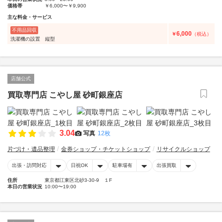
価格帯
￥6,000〜￥9,900
主な料金・サービス
不用品回収
6,000
￥
（税込）
洗濯機の設置 縦型
店舗公式
買取専門店 こやし屋 砂町銀座店
3.04
写真
12枚
片づけ・遺品整理
金券ショップ・チケットショップ
リサイクルショップ
出張・訪問対応
日祝OK
駐車場有
出張買取
住所
東京都江東区北砂3-30-9 １F
本日の営業状況
10:00〜19:00