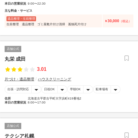
本日の営業状況
9:00〜22:30
主な料金・サービス
遺品整理・生前整理
30,000
￥
（税込）
生前整理 遺品整理 ゴミ屋敷片付け清掃 孤独死片付け
店舗公式
丸栄 成田
3.01
片づけ・遺品整理
ハウスクリーニング
出張・訪問対応
日祝OK
早朝OK
駐車場有
住所
北海道古平郡古平町大字浜町419番地2
本日の営業状況
8:00〜17:00
店舗公式
テクシア札幌