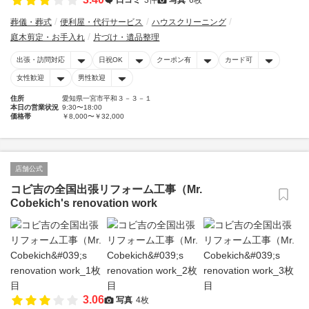
葬儀・葬式
便利屋・代行サービス
ハウスクリーニング
庭木剪定・お手入れ
片づけ・遺品整理
出張・訪問対応
日祝OK
クーポン有
カード可
女性歓迎
男性歓迎
住所
愛知県一宮市平和３－３－１
本日の営業状況
9:30〜18:00
価格帯
￥8,000〜￥32,000
店舗公式
コビ吉の全国出張リフォーム工事（Mr.
Cobekich's renovation work
3.06
写真
4枚