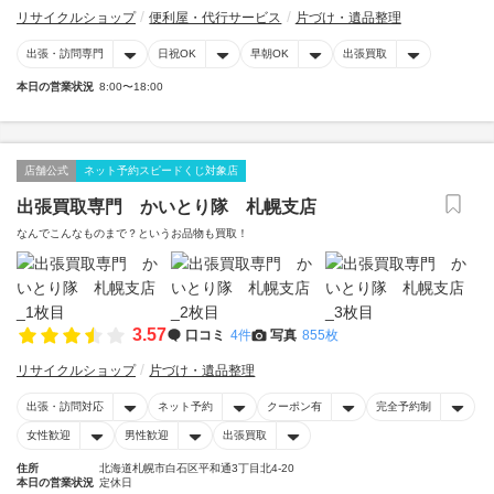
リサイクルショップ
便利屋・代行サービス
片づけ・遺品整理
出張・訪問専門
日祝OK
早朝OK
出張買取
本日の営業状況
8:00〜18:00
店舗公式
ネット予約スピードくじ対象店
出張買取専門 かいとり隊 札幌支店
なんでこんなものまで？というお品物も買取！
3.57
口コミ
4件
写真
855枚
リサイクルショップ
片づけ・遺品整理
出張・訪問対応
ネット予約
クーポン有
完全予約制
女性歓迎
男性歓迎
出張買取
住所
北海道札幌市白石区平和通3丁目北4-20
本日の営業状況
定休日