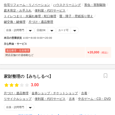
住宅リフォーム・リノベーション
ハウスクリーニング
害虫・害獣駆除
庭木剪定・お手入れ
便利屋・代行サービス
トイレつまり・水漏れ修理・蛇口修理
畳・障子・壁紙張り替え
鍵交換・鍵修理
片づけ・遺品整理
出張・訪問専門
日祝OK
カード可
本日の営業状況
4:00〜8:00 9:00〜20:00
主な料金・サービス
遺品整理・生前整理
20,000
￥
（税込）
閉店店舗の什器移動など
家財整理の【みちしるべ】
3.00
片づけ・遺品整理
金券ショップ・チケットショップ
古着
リサイクルショップ
便利屋・代行サービス
古本
中古ゲーム・CD・DVD
出張・訪問専門