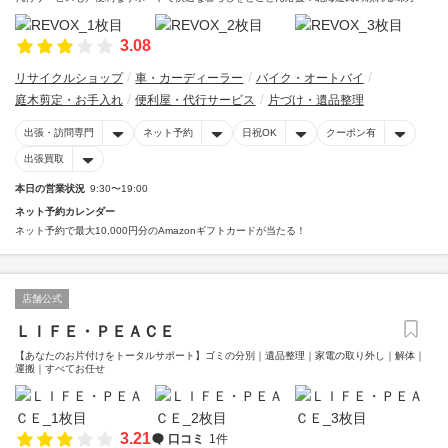
3.08
リサイクルショップ
車・カーディーラー
バイク・オートバイ
庭木剪定・お手入れ
便利屋・代行サービス
片づけ・遺品整理
出張・訪問専門
ネット予約
日祝OK
クーポン有
出張買取
本日の営業状況
9:30〜19:00
ネット予約カレンダー
ネット予約で最大10,000円分のAmazonギフトカードが当たる！
店舗公式
ＬＩＦＥ・ＰＥＡＣＥ
【あなたのお片付けをトータルサポート】ゴミの分別｜遺品整理｜家電の取り外し｜解体｜
運搬｜すべてお任せ
3.21
口コミ
1件