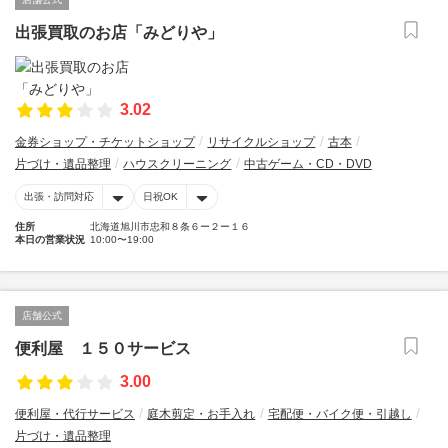
出張買取のお店「みどりや」
3.02
金券ショップ・チケットショップ
リサイクルショップ
古本
片づけ・遺品整理
ハウスクリーニング
中古ゲーム・CD・DVD
出張・訪問対応
日祝OK
住所
北海道旭川市忠和８条６ー２ー１６
本日の営業状況
10:00〜19:00
店舗公式
便利屋 １５０サービス
3.00
便利屋・代行サービス
庭木剪定・お手入れ
宅配便・バイク便・引越し
片づけ・遺品整理