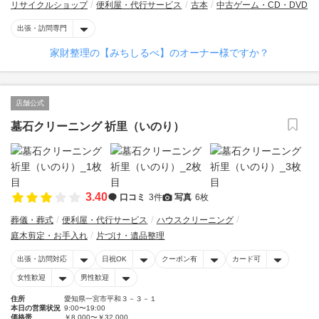
リサイクルショップ
便利屋・代行サービス
古本
中古ゲーム・CD・DVD
出張・訪問専門
家財整理の【みちしるべ】のオーナー様ですか？
店舗公式
墓石クリーニング 祈里（いのり）
3.40
口コミ
3件
写真
6枚
葬儀・葬式
便利屋・代行サービス
ハウスクリーニング
庭木剪定・お手入れ
片づけ・遺品整理
出張・訪問対応
日祝OK
クーポン有
カード可
女性歓迎
男性歓迎
住所
愛知県一宮市平和３－３－１
本日の営業状況
9:00〜19:00
価格帯
￥8,000〜￥32,000