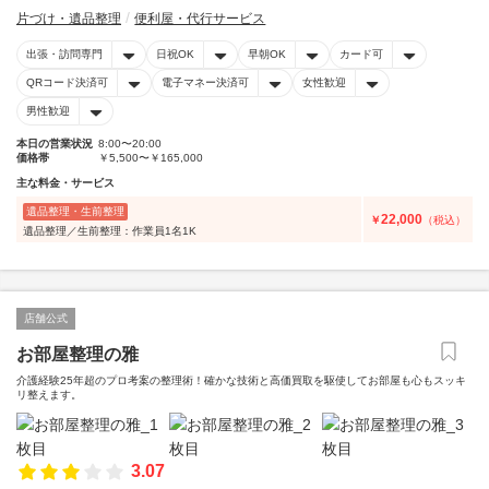
片づけ・遺品整理
便利屋・代行サービス
出張・訪問専門
日祝OK
早朝OK
カード可
QRコード決済可
電子マネー決済可
女性歓迎
男性歓迎
本日の営業状況
8:00〜20:00
価格帯
￥5,500〜￥165,000
主な料金・サービス
遺品整理・生前整理
22,000
￥
（税込）
遺品整理／生前整理：作業員1名1K
店舗公式
お部屋整理の雅
介護経験25年超のプロ考案の整理術！確かな技術と高価買取を駆使してお部屋も心もスッキ
リ整えます。
3.07