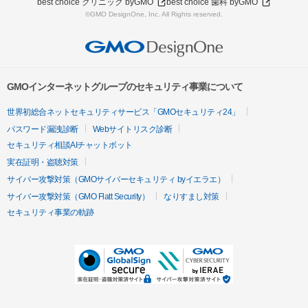
best choice クリニック byGMO
best choice 歯科 byGMO
©GMO DesignOne, Inc. All Rights reserved.
GMOインターネットグループのセキュリティ事業について
世界初総合ネットセキュリティサービス「GMOセキュリティ24」
パスワード漏洩診断
Webサイトリスク診断
セキュリティ相談AIチャットボット
実在証明・盗聴対策
サイバー攻撃対策（GMOサイバーセキュリティ byイエラエ）
サイバー攻撃対策（GMO Flatt Security）
なりすまし対策
セキュリティ事業の軌跡