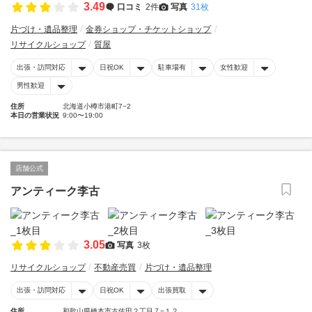
3.49
口コミ
2件
写真
31枚
片づけ・遺品整理
金券ショップ・チケットショップ
リサイクルショップ
質屋
出張・訪問対応
日祝OK
駐車場有
女性歓迎
男性歓迎
住所
北海道小樽市港町7−2
本日の営業状況
9:00〜19:00
店舗公式
アンティーク李古
3.05
写真
3枚
リサイクルショップ
不動産売買
片づけ・遺品整理
出張・訪問対応
日祝OK
出張買取
住所
和歌山県橋本市古佐田２丁目７−１２