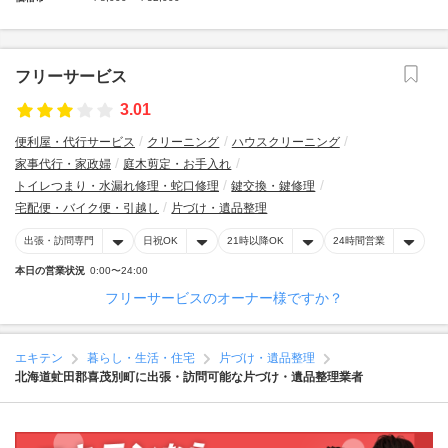
フリーサービス
3.01
便利屋・代行サービス
クリーニング
ハウスクリーニング
家事代行・家政婦
庭木剪定・お手入れ
トイレつまり・水漏れ修理・蛇口修理
鍵交換・鍵修理
宅配便・バイク便・引越し
片づけ・遺品整理
出張・訪問専門
日祝OK
21時以降OK
24時間営業
本日の営業状況
0:00〜24:00
フリーサービスのオーナー様ですか？
エキテン
暮らし・生活・住宅
片づけ・遺品整理
北海道虻田郡喜茂別町に出張・訪問可能な片づけ・遺品整理業者