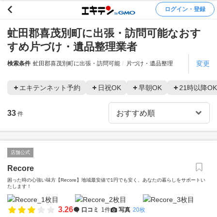
ログイン・登録
虻田郡喜茂別町に出張・訪問可能なおす
すめ片づけ・遺品整理業者
変更
検索条件
虻田郡喜茂別町に出張・訪問可能
片づけ・遺品整理
エキテンネット予約
日祝OK
早朝OK
21時以降OK
33
件
店舗公式
Recore
困った時の心強い味方【Recore】地域最安値で1円でも安く、あなたの暮らしをサポートい
たします！
3.26
口コミ
1件
写真
20枚