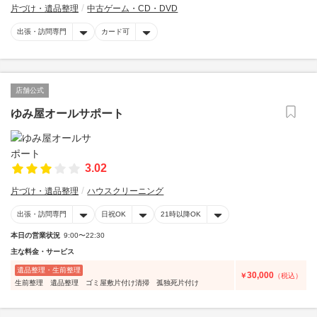
片づけ・遺品整理
中古ゲーム・CD・DVD
出張・訪問専門
カード可
店舗公式
ゆみ屋オールサポート
3.02
片づけ・遺品整理
ハウスクリーニング
出張・訪問専門
日祝OK
21時以降OK
本日の営業状況
9:00〜22:30
主な料金・サービス
遺品整理・生前整理
30,000
￥
（税込）
生前整理 遺品整理 ゴミ屋敷片付け清掃 孤独死片付け