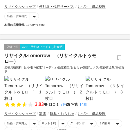
リサイクルショップ
便利屋・代行サービス
片づけ・遺品整理
出張・訪問専門
本日の営業状況
10:00〜17:00
店舗公式
ネット予約スピードくじ対象店
リサイクルTomorrow （リサイクルトゥモ
ロー）
出張見積無料!!お片付け/家電/オーディオ/鉄道模型/おもちゃ/楽器/カメラ/骨董/貴金属/高価買
取
3.83
口コミ
7件
写真
14枚
リサイクルショップ
家電
玩具・おもちゃ
片づけ・遺品整理
出張・訪問対応
ネット予約
クーポン有
予約あり