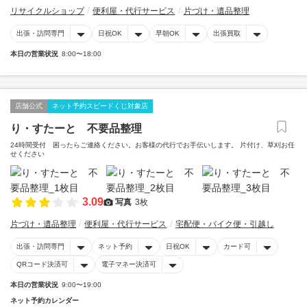
リサイクルショップ
便利屋・代行サービス
片づけ・遺品整理
出張・訪問専門
日祝OK
早朝OK
出張買取
本日の営業状況
8:00〜18:00
店舗公式
ネット予約スピードくじ対象店
り・すたーと 不要品整理
24時間受付 困ったらご連絡ください。お客様の代行でお手伝いします。 片付け、草刈お任
せください
3.09
写真
3枚
片づけ・遺品整理
便利屋・代行サービス
宅配便・バイク便・引越し
出張・訪問専門
ネット予約
日祝OK
カード可
QRコード決済可
電子マネー決済可
本日の営業状況
9:00〜19:00
ネット予約カレンダー