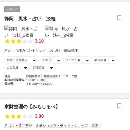
店舗公式
静岡 風水・占い 淡桂
3.10
占い
心理カウンセリング
片づけ・遺品整理
出張・訪問対応
日祝OK
クーポン有
駐車場有
女性歓迎
男性歓迎
住所
静岡県静岡市葵区駿府町１−１９ ２階
本日の営業状況
10:00〜20:00
価格帯
￥5,000〜￥30,000
家財整理の【みちしるべ】
3.00
片づけ・遺品整理
金券ショップ・チケットショップ
古着