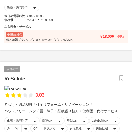
出張・訪問専門
本日の営業状況
9:00〜18:00
価格帯
￥3,300〜￥18,000
主な料金・サービス
不用品回収
18,000
￥
（税込）
積み放題プランございます🚗一点からもちろんOK!
店舗公式
ReSolute
3.03
片づけ・遺品整理
住宅リフォーム・リノベーション
ハウスクリーニング
畳・障子・壁紙張り替え
便利屋・代行サービス
出張・訪問対応
日祝OK
早朝OK
21時以降OK
カード可
QRコード決済可
女性歓迎
男性歓迎