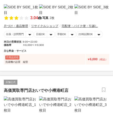
3.04
写真
2枚
片づけ・遺品整理
リサイクルショップ
宅配便・バイク便・引越し
出張・訪問専門
日祝OK
早朝OK
21時以降OK
本日の営業状況
8:00〜23:00
価格帯
￥6,000〜￥9,900
主な料金・サービス
不用品回収
6,000
￥
（税込）
洗濯機の設置 縦型
店舗公式
高価買取専門店おいでや小樽港町店