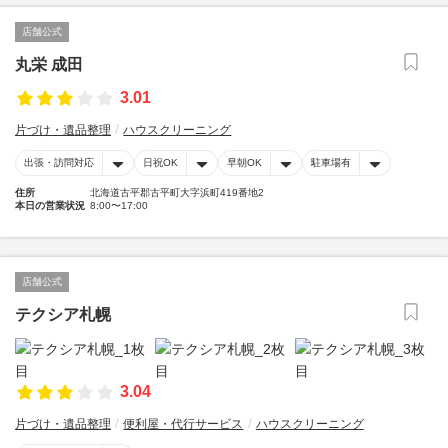
店舗公式
丸栄 成田
3.01
片づけ・遺品整理
ハウスクリーニング
出張・訪問対応
日祝OK
早朝OK
駐車場有
住所
北海道古平郡古平町大字浜町419番地2
本日の営業状況
8:00〜17:00
店舗公式
テクシア札幌
3.04
片づけ・遺品整理
便利屋・代行サービス
ハウスクリーニング