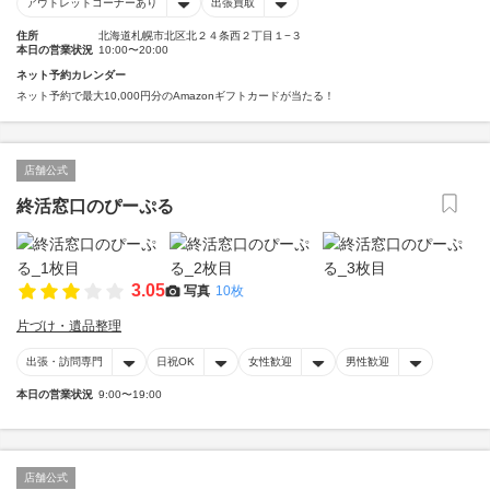
アウトレットコーナーあり
出張買取
住所
北海道札幌市北区北２４条西２丁目１−３
本日の営業状況
10:00〜20:00
ネット予約カレンダー
ネット予約で最大10,000円分のAmazonギフトカードが当たる！
店舗公式
終活窓口のぴーぷる
3.05
写真
10枚
片づけ・遺品整理
出張・訪問専門
日祝OK
女性歓迎
男性歓迎
本日の営業状況
9:00〜19:00
店舗公式