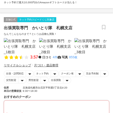
ネット予約で最大10,000円分のAmazonギフトカードが当たる！
店舗公式
ネット予約スピードくじ対象店
出張買取専門 かいとり隊 札幌支店
なんでこんなものまで？というお品物も買取！
3.57
口コミ
4件
写真
855枚
リサイクルショップ
片づけ・遺品整理
出張・訪問対応
ネット予約
クーポン有
完全予約制
女性歓迎
男性歓迎
出張買取
住所
北海道札幌市白石区平和通3丁目北4-20
本日の営業状況
9:30〜18:30
おすすめのクーポン
30