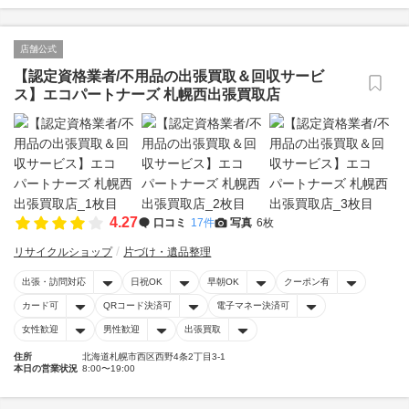
店舗公式
【認定資格業者/不用品の出張買取＆回収サービ
ス】エコパートナーズ 札幌西出張買取店
4.27
口コミ
17件
写真
6枚
リサイクルショップ
片づけ・遺品整理
出張・訪問対応
日祝OK
早朝OK
クーポン有
カード可
QRコード決済可
電子マネー決済可
女性歓迎
男性歓迎
出張買取
住所
北海道札幌市西区西野4条2丁目3-1
本日の営業状況
8:00〜19:00