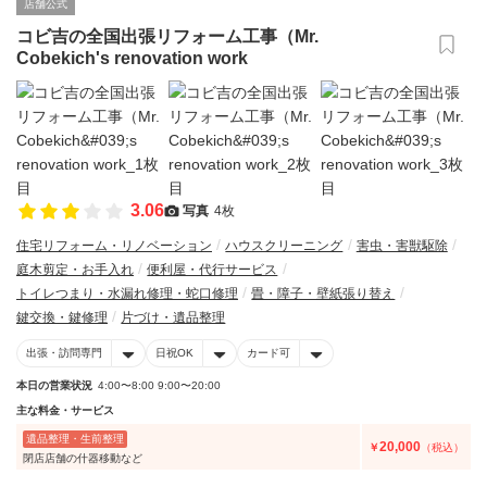
店舗公式
コビ吉の全国出張リフォーム工事（Mr.
Cobekich's renovation work
3.06
写真
4枚
住宅リフォーム・リノベーション
ハウスクリーニング
害虫・害獣駆除
庭木剪定・お手入れ
便利屋・代行サービス
トイレつまり・水漏れ修理・蛇口修理
畳・障子・壁紙張り替え
鍵交換・鍵修理
片づけ・遺品整理
出張・訪問専門
日祝OK
カード可
本日の営業状況
4:00〜8:00 9:00〜20:00
主な料金・サービス
遺品整理・生前整理
20,000
￥
（税込）
閉店店舗の什器移動など