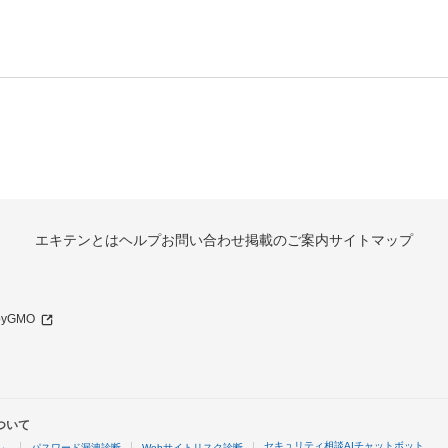
エキテンとは
ヘルプ
お問い合わせ
掲載のご案内
サイトマップ
 byGMO
ついて
セキュリティ相談AIチャットボット
4」
パスワード漏洩診断
Webサイトリスク診断