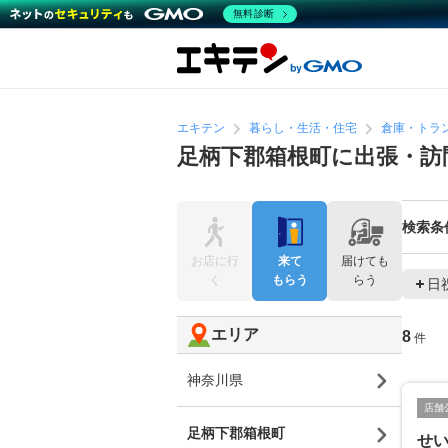
無料診断
エキテン
暮らし・生活・住宅
倉庫・トラ
足柄下郡箱根町に出張・訪
検索条
お店に行
来て
届けても
く
もらう
らう
日
エリア
8
件
神奈川県
店舗
足柄下郡箱根町
せ