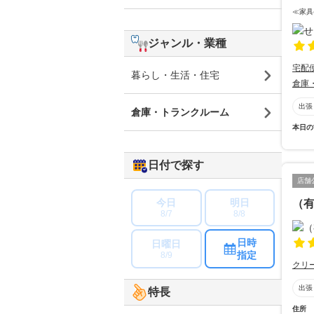
≪家具
ジャンル・業種
宅配
暮らし・生活・住宅
倉庫
出張
倉庫・トランクルーム
本日の
日付で探す
店舗
今日
明日
（
8/7
8/8
日時
日曜日
指定
8/9
クリ
出張
特長
住所