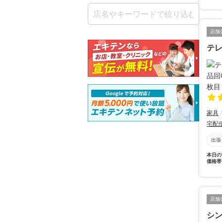
店舗
テレ
家具
宅配
出張
本日の
価格帯
店舗
シ