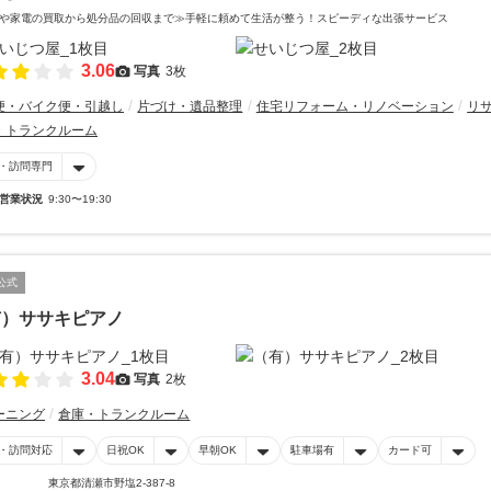
や家電の買取から処分品の回収まで≫手軽に頼めて生活が整う！スピーディな出張サービス
3.06
写真
3枚
便・バイク便・引越し
片づけ・遺品整理
住宅リフォーム・リノベーション
リ
・トランクルーム
・訪問専門
営業状況
9:30〜19:30
公式
有）ササキピアノ
3.04
写真
2枚
ーニング
倉庫・トランクルーム
・訪問対応
日祝OK
早朝OK
駐車場有
カード可
東京都清瀬市野塩2-387-8