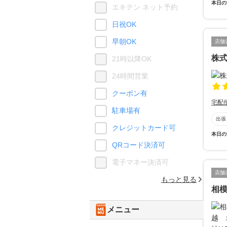
本日の
エキテン ネット予約
日祝OK
早朝OK
店舗
株式会
21時以降OK
24時間営業
クーポン有
宅配
駐車場有
出張
クレジットカード可
本日の
QRコード決済可
電子マネー決済可
店舗
もっと見る
相模
メニュー