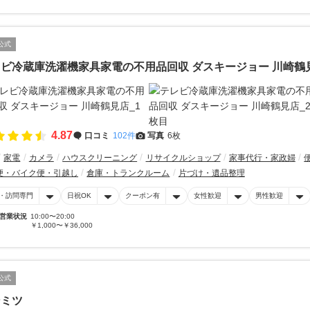
公式
ビ冷蔵庫洗濯機家具家電の不用品回収 ダスキージョー 川崎鶴
4.87
口コミ
102件
写真
6枚
家電
カメラ
ハウスクリーニング
リサイクルショップ
家事代行・家政婦
便・バイク便・引越し
倉庫・トランクルーム
片づけ・遺品整理
・訪問専門
日祝OK
クーポン有
女性歓迎
男性歓迎
営業状況
10:00〜20:00
￥1,000〜￥36,000
公式
ンミツ