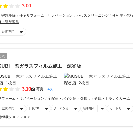
3.00
・害獣駆除
住宅リフォーム・リノベーション
ハウスクリーニング
便利屋・代
け・遺品整理
・訪問専門
公式
SUBI 窓ガラスフィルム施工 深谷店
3.10
写真
13枚
リフォーム・リノベーション
宅配便・バイク便・引越し
倉庫・トランクルーム
・訪問専門
日祝OK
クーポン有
駐車場有
カード可
営業状況
9:00〜19:00