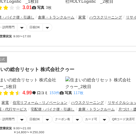
3.01
写真
3枚
便・バイク便・引越し
倉庫・トランクルーム
家電
ハウスクリーニング
リサ
・訪問専門
日祝OK
営業状況
9:00〜17:00
公式
いの総合リセット 株式会社クゥー
4.99
口コミ
153件
写真
117枚
家電
住宅リフォーム・リノベーション
ハウスクリーニング
リサイクルショ
屋・代行サービス
宅配便・バイク便・引越し
倉庫・トランクルーム
片づけ・
・訪問専門
日祝OK
クーポン有
カード可
QRコード決済可
営業状況
9:00〜21:00
￥14,800〜￥250,000