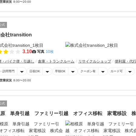
営業状況
8:00〜20:00
公式
社transition
3.10
写真
10枚
便・バイク便・引越し
倉庫・トランクルーム
リサイクルショップ
便利屋・代
・訪問専門
日祝OK
早朝OK
クーポン有
カード可
営業状況
8:00〜20:00
公式
原 単身引越 ファミリー引越 オフィス移転 家電移設 株式会社