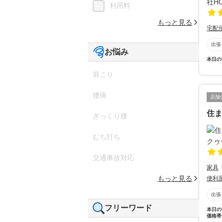
利用料
もっと見る
宅配
出張
お悩み
本日の
肩こり
腰痛
店舗
住ま
ぎっくり腰
むち打ち
交通事故対応
家具
もっと見る
便利
出張
フリーワード
本日の
価格帯