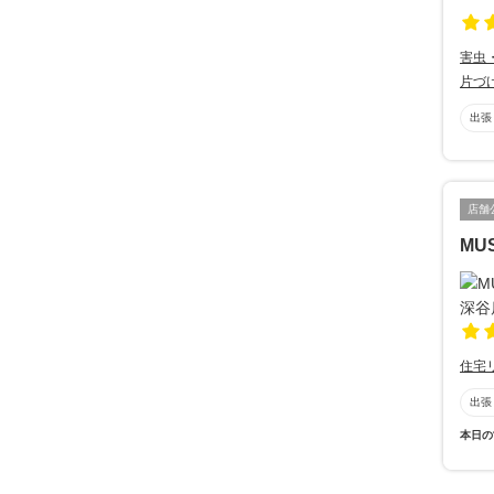
害虫
片づ
出張
店舗
MU
住宅
出張
本日の