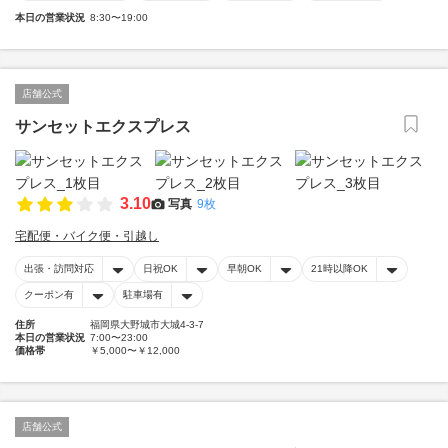
本日の営業状況
8:30〜19:00
店舗公式
サンセットエクスプレス
3.10
写真
9枚
宅配便・バイク便・引越し
出張・訪問対応
日祝OK
早朝OK
21時以降OK
クーポン有
駐車場有
住所
福岡県大野城市大城4-3-7
本日の営業状況
7:00〜23:00
価格帯
￥5,000〜￥12,000
店舗公式