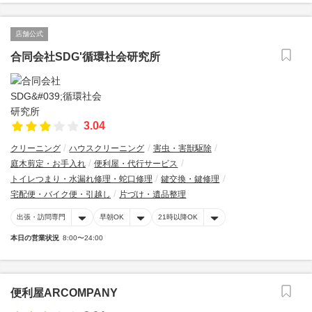
店舗公式
合同会社SDG'循環社会研究所
3.04
クリーニング
ハウスクリーニング
害虫・害獣駆除
庭木剪定・お手入れ
便利屋・代行サービス
トイレつまり・水漏れ修理・蛇口修理
鍵交換・鍵修理
宅配便・バイク便・引越し
片づけ・遺品整理
出張・訪問専門
早朝OK
21時以降OK
本日の営業状況
8:00〜24:00
便利屋ARCOMPANY