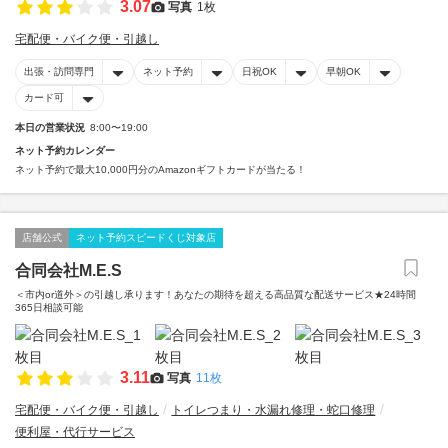
3.07
写真
1枚
宅配便・バイク便・引越し
出張・訪問専門
ネット予約
日祝OK
早朝OK
カード可
本日の営業状況
8:00〜19:00
ネット予約カレンダー
ネット予約で最大10,000円分のAmazonギフトカードが当たる！
店舗公式
ネット予約スピードくじ対象店
合同会社M.E.S
＜市内or道外＞の引越し承ります！あなたの期待を超える高品質な配送サービス★24時間
365日相談可能
3.11
写真
11枚
宅配便・バイク便・引越し
トイレつまり・水漏れ修理・蛇口修理
便利屋・代行サービス