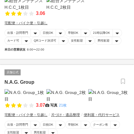
3.06
宅配便・バイク便・引越し
出張・訪問専門
日祝OK
早朝OK
21時以降OK
カード可
QRコード決済可
女性歓迎
男性歓迎
本日の営業状況
8:00〜22:00
店舗公式
N.A.G. Group
3.07
写真
21枚
宅配便・バイク便・引越し
片づけ・遺品整理
便利屋・代行サービス
出張・訪問専門
日祝OK
早朝OK
クーポン有
女性歓迎
男性歓迎