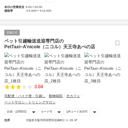
本日の営業状況
8:00〜20:00
価格帯
￥5,000〜￥10,000
店舗公式
ペット引越輸送送迎専門店の
PetTaxi−A’nicole（ニコル）天王寺あべの店
3.04
宅配便・バイク便・引越し
動物病院
犬カフェ
ペットサロン・トリミングサロン
出張・訪問対応
カード可
QRコード決済可
住所
大阪府大阪市阿倍野区松崎町2−1−28 3F