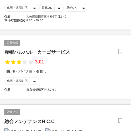
出張・訪問対応
日祝OK
早朝OK
住所
大分県日田市三本松2丁目2-40
本日の営業状況
8:00〜20:00
店舗公式
赤帽ハルハル・カーゴサービス
3.01
宅配便・バイク便・引越し
出張・訪問対応
住所
東京都板橋区若木2-6-7
店舗公式
総合メンテナンスH.C.C