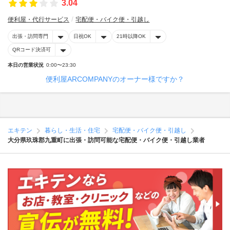
3.04
便利屋・代行サービス
宅配便・バイク便・引越し
出張・訪問専門
日祝OK
21時以降OK
QRコード決済可
本日の営業状況
0:00〜23:30
便利屋ARCOMPANYのオーナー様ですか？
エキテン
暮らし・生活・住宅
宅配便・バイク便・引越し
大分県玖珠郡九重町に出張・訪問可能な宅配便・バイク便・引越し業者