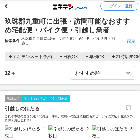
ログイン・登録
玖珠郡九重町に出張・訪問可能なおすす
め宅配便・バイク便・引越し業者
玖珠郡九重町に出張・訪問可能
宅配便・バイク便・引
変更
検索条件
越し
エキテンネット予約
日祝OK
早朝OK
21時以降OK
12
件
店舗公式
ネット予約スピードくじ対象店
引越しのほたる
これぞ本物の全国配送！北海道、沖縄、離島への配送依頼にもスピーディに対応｜お急ぎの
案件もお任せあれ♪