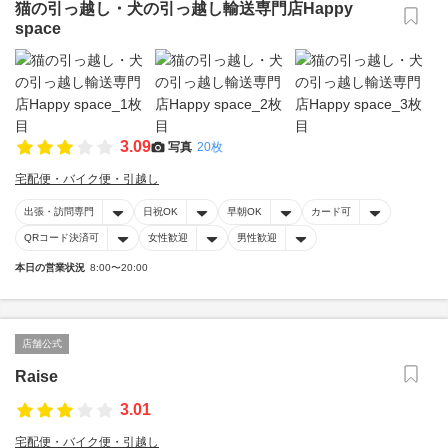
猫の引っ越し・犬の引っ越し輸送専門店Happy
space
3.09
写真
20枚
宅配便・バイク便・引越し
出張・訪問専門
日祝OK
早朝OK
カード可
QRコード決済可
女性歓迎
男性歓迎
本日の営業状況
8:00〜20:00
店舗公式
Raise
3.01
宅配便・バイク便・引越し