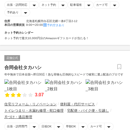
出張・訪問対応
ネット予約
駐車場有
カード可
予約あり
住所
北海道札幌市白石区北郷一条9丁目2-12
本日の営業状況
9:00〜20:00
予約空きあり
ネット予約カレンダー
ネット予約で最大10,000円分のAmazonギフトカードが当たる！
店舗公式
合同会社タカハシ
年中無休で日本全国へ即日対応！急な荷物も圧倒的なスピードで確実に運ぶ配送のプロです
3.07
住宅リフォーム・リノベーション
便利屋・代行サービス
トイレつまり・水漏れ修理・蛇口修理
宅配便・バイク便・引越し
片づけ・遺品整理
出張・訪問専門
日祝OK
早朝OK
カード可