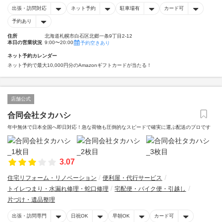
出張・訪問対応
ネット予約
駐車場有
カード可
予約あり
住所
北海道札幌市白石区北郷一条9丁目2-12
本日の営業状況
9:00〜20:00
予約空きあり
ネット予約カレンダー
ネット予約で最大10,000円分のAmazonギフトカードが当たる！
店舗公式
合同会社タカハシ
年中無休で日本全国へ即日対応！急な荷物も圧倒的なスピードで確実に運ぶ配送のプロです
3.07
住宅リフォーム・リノベーション
便利屋・代行サービス
トイレつまり・水漏れ修理・蛇口修理
宅配便・バイク便・引越し
片づけ・遺品整理
出張・訪問専門
日祝OK
早朝OK
カード可