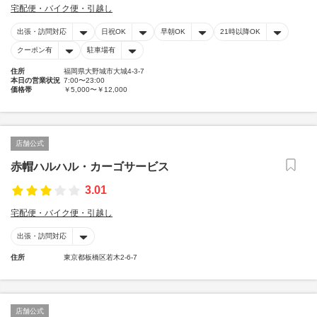
宅配便・バイク便・引越し
出張・訪問対応
日祝OK
早朝OK
21時以降OK
クーポン有
駐車場有
住所
福岡県大野城市大城4-3-7
本日の営業状況
7:00〜23:00
価格帯
￥5,000〜￥12,000
店舗公式
赤帽ハルハル・カーゴサービス
3.01
宅配便・バイク便・引越し
出張・訪問対応
住所
東京都板橋区若木2-6-7
店舗公式