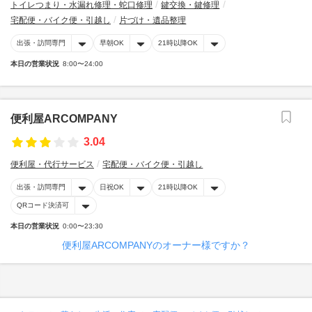
トイレつまり・水漏れ修理・蛇口修理
鍵交換・鍵修理
宅配便・バイク便・引越し
片づけ・遺品整理
出張・訪問専門
早朝OK
21時以降OK
本日の営業状況
8:00〜24:00
便利屋ARCOMPANY
3.04
便利屋・代行サービス
宅配便・バイク便・引越し
出張・訪問専門
日祝OK
21時以降OK
QRコード決済可
本日の営業状況
0:00〜23:30
便利屋ARCOMPANYのオーナー様ですか？