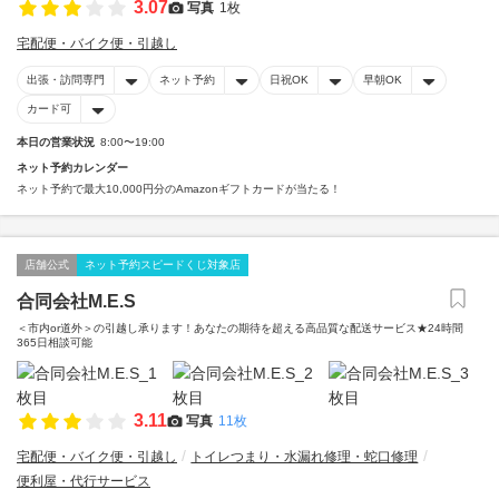
3.07
写真
1枚
宅配便・バイク便・引越し
出張・訪問専門
ネット予約
日祝OK
早朝OK
カード可
本日の営業状況
8:00〜19:00
ネット予約カレンダー
ネット予約で最大10,000円分のAmazonギフトカードが当たる！
店舗公式
ネット予約スピードくじ対象店
合同会社M.E.S
＜市内or道外＞の引越し承ります！あなたの期待を超える高品質な配送サービス★24時間
365日相談可能
3.11
写真
11枚
宅配便・バイク便・引越し
トイレつまり・水漏れ修理・蛇口修理
便利屋・代行サービス