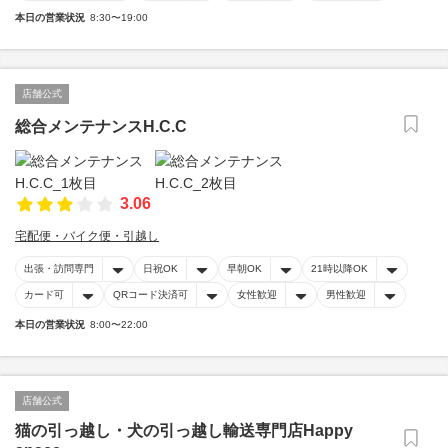
本日の営業状況
8:30〜19:00
店舗公式
総合メンテナンスH.C.C
3.06
宅配便・バイク便・引越し
出張・訪問専門
日祝OK
早朝OK
21時以降OK
カード可
QRコード決済可
女性歓迎
男性歓迎
本日の営業状況
8:00〜22:00
店舗公式
猫の引っ越し・犬の引っ越し輸送専門店Happy