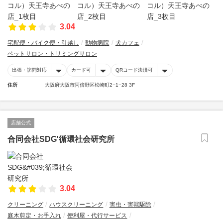
3.04
宅配便・バイク便・引越し
動物病院
犬カフェ
ペットサロン・トリミングサロン
出張・訪問対応
カード可
QRコード決済可
住所
大阪府大阪市阿倍野区松崎町2−1−28 3F
店舗公式
合同会社SDG'循環社会研究所
3.04
クリーニング
ハウスクリーニング
害虫・害獣駆除
庭木剪定・お手入れ
便利屋・代行サービス