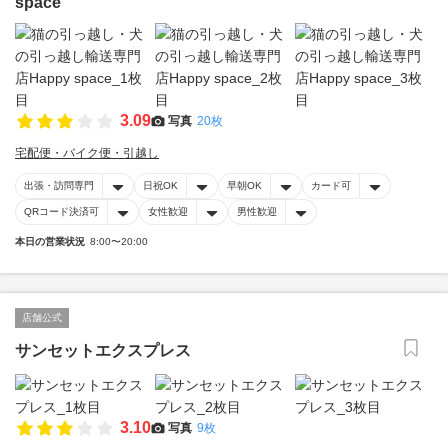
space
3.09
写真
20枚
宅配便・バイク便・引越し
出張・訪問専門
日祝OK
早朝OK
カード可
QRコード決済可
女性歓迎
男性歓迎
本日の営業状況
8:00〜20:00
店舗公式
サンセットエクスプレス
3.10
写真
9枚