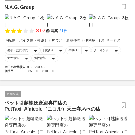
N.A.G. Group
3.07
写真
21枚
宅配便・バイク便・引越し
片づけ・遺品整理
便利屋・代行サービス
出張・訪問専門
日祝OK
早朝OK
クーポン有
女性歓迎
男性歓迎
本日の営業状況
8:00〜20:00
価格帯
￥5,000〜￥10,000
店舗公式
ペット引越輸送送迎専門店の
PetTaxi−A’nicole（ニコル）天王寺あべの店