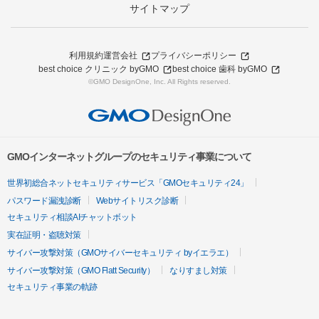
サイトマップ
利用規約
運営会社
プライバシーポリシー
best choice クリニック byGMO
best choice 歯科 byGMO
©GMO DesignOne, Inc. All Rights reserved.
GMOインターネットグループのセキュリティ事業について
世界初総合ネットセキュリティサービス「GMOセキュリティ24」
パスワード漏洩診断
Webサイトリスク診断
セキュリティ相談AIチャットボット
実在証明・盗聴対策
サイバー攻撃対策（GMOサイバーセキュリティ byイエラエ）
サイバー攻撃対策（GMO Flatt Security）
なりすまし対策
セキュリティ事業の軌跡