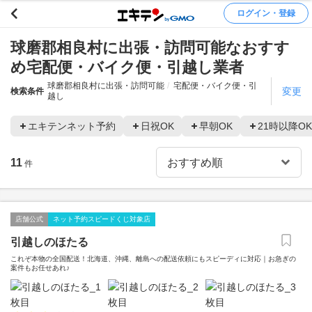
ログイン・登録
球磨郡相良村に出張・訪問可能なおすす
め宅配便・バイク便・引越し業者
球磨郡相良村に出張・訪問可能
宅配便・バイク便・引
変更
検索条件
越し
エキテンネット予約
日祝OK
早朝OK
21時以降OK
11
件
店舗公式
ネット予約スピードくじ対象店
引越しのほたる
これぞ本物の全国配送！北海道、沖縄、離島への配送依頼にもスピーディに対応｜お急ぎの
案件もお任せあれ♪