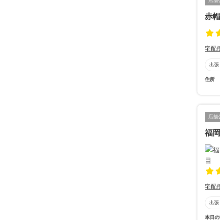
店舗
赤
宅配
出張
住所
店舗
福岡
宅配
出張
本日の