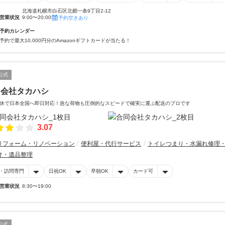
北海道札幌市白石区北郷一条9丁目2-12
営業状況
9:00〜20:00
予約空きあり
予約カレンダー
予約で最大10,000円分のAmazonギフトカードが当たる！
公式
同会社タカハシ
休で日本全国へ即日対応！急な荷物も圧倒的なスピードで確実に運ぶ配送のプロです
3.07
リフォーム・リノベーション
便利屋・代行サービス
トイレつまり・水漏れ修理
け・遺品整理
・訪問専門
日祝OK
早朝OK
カード可
営業状況
8:30〜19:00
公式