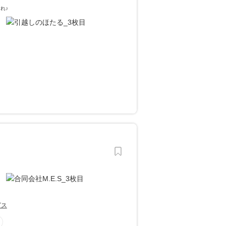
れ♪
ビス