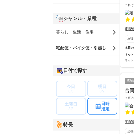
これぞ
ジャンル・業種
宅配
暮らし・生活・住宅
出張
宅配便・バイク便・引越し
本日の
ネット
ネット
日付で探す
店舗
今日
明日
合同
8/6
8/7
＜市内
日時
土曜日
指定
8/8
宅配
特長
出張