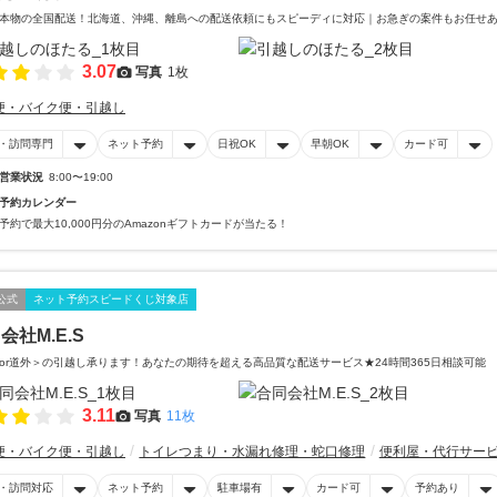
本物の全国配送！北海道、沖縄、離島への配送依頼にもスピーディに対応｜お急ぎの案件もお任せあ
3.07
写真
1枚
便・バイク便・引越し
・訪問専門
ネット予約
日祝OK
早朝OK
カード可
営業状況
8:00〜19:00
予約カレンダー
予約で最大10,000円分のAmazonギフトカードが当たる！
公式
ネット予約スピードくじ対象店
会社M.E.S
or道外＞の引越し承ります！あなたの期待を超える高品質な配送サービス★24時間365日相談可能
3.11
写真
11枚
便・バイク便・引越し
トイレつまり・水漏れ修理・蛇口修理
便利屋・代行サー
・訪問対応
ネット予約
駐車場有
カード可
予約あり