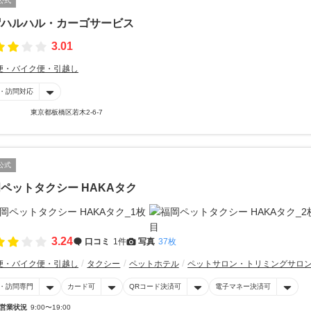
公式
帽ハルハル・カーゴサービス
3.01
便・バイク便・引越し
・訪問対応
東京都板橋区若木2-6-7
公式
ペットタクシー HAKAタク
3.24
口コミ
1件
写真
37枚
便・バイク便・引越し
タクシー
ペットホテル
ペットサロン・トリミングサロ
・訪問専門
カード可
QRコード決済可
電子マネー決済可
営業状況
9:00〜19:00