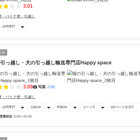
3.01
便・バイク便・引越し
・訪問専門
公式
引っ越し・犬の引っ越し輸送専門店Happy space
3.09
写真
20枚
便・バイク便・引越し
・訪問専門
日祝OK
早朝OK
カード可
QRコード決済可
営業状況
8:00〜20:00