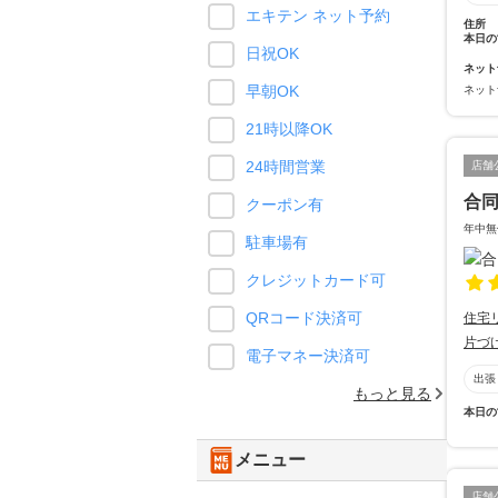
エキテン ネット予約
住所
本日の
日祝OK
ネット
早朝OK
ネット
21時以降OK
24時間営業
店舗
合
クーポン有
年中無
駐車場有
クレジットカード可
QRコード決済可
住宅
片づ
電子マネー決済可
出張
もっと見る
本日の
メニュー
店舗