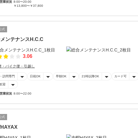
営業状況
8:00〜20:00
￥13,800〜￥37,800
公式
メンテナンスH.C.C
3.06
便・バイク便・引越し
・訪問専門
日祝OK
早朝OK
21時以降OK
カード可
歓迎
営業状況
8:00〜22:00
公式
HAYAX