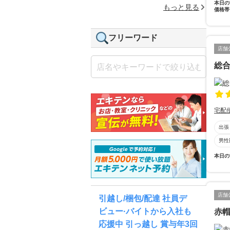
本日の
もっと見る
価格帯
フリーワード
店舗
総合
宅配
出張
男性
本日の
店舗
引越し/梱包/配達 社員デ
ビュー·バイトから入社も
赤帽
応援中 引っ越し 賞与年3回