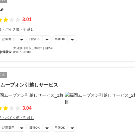
se
3.01
便・バイク便・引越し
・訪問対応
日祝OK
早朝OK
大分県日田市三本松2丁目2-40
営業状況
8:00〜20:00
公式
岡ムーブオン引越しサービス
3.04
便・バイク便・引越し
・訪問専門
日祝OK
早朝OK