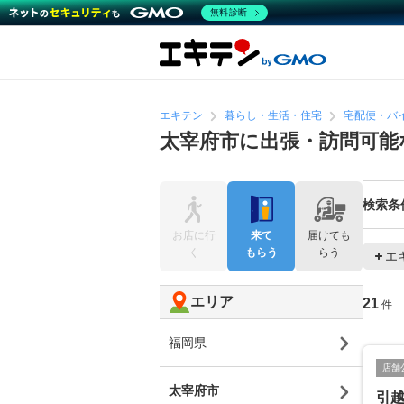
無料診断
エキテン
暮らし・生活・住宅
宅配便・バ
太宰府市に出張・訪問可能
検索条
お店に行
来て
届けても
く
もらう
らう
エ
エリア
21
件
福岡県
店舗
太宰府市
引