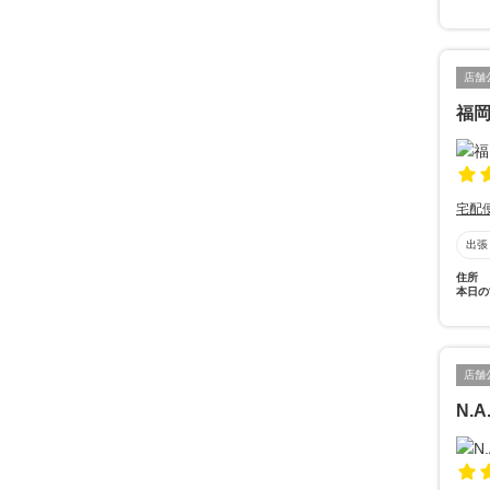
店舗
福
宅配
出張
住所
本日の
店舗
N.A