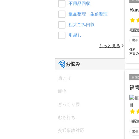
不用品回収
Rai
遺品整理・生前整理
粗大ごみ回収
宅配
引越し
出張
もっと見る
住所
本日の
お悩み
店舗
肩こり
福
腰痛
ぎっくり腰
むち打ち
宅配
交通事故対応
出張