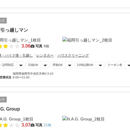
公式
岡引っ越しマン
3.06
写真
6枚
便・バイク便・引越し
レンタカー
ハウスクリーニング
・訪問対応
日祝OK
早朝OK
21時以降OK
クーポン有
福岡県福岡市中央区天神2-3-10
営業状況
8:00〜21:00
公式
.G. Group
3.07
写真
21枚