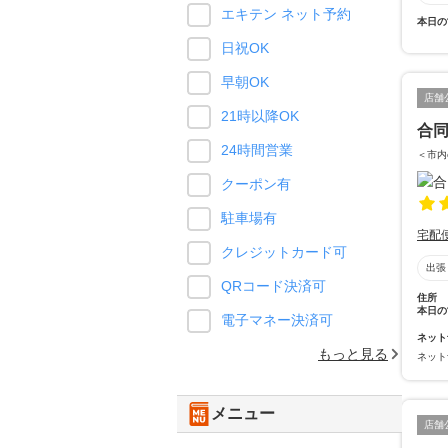
エキテン ネット予約
本日の
日祝OK
早朝OK
店舗
21時以降OK
合同
24時間営業
＜市内
クーポン有
駐車場有
宅配
クレジットカード可
出張
QRコード決済可
住所
本日の
電子マネー決済可
ネット
もっと見る
ネット
メニュー
店舗