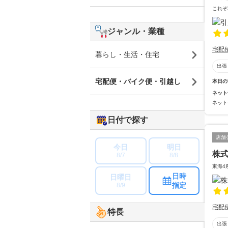
これぞ
ジャンル・業種
宅配
暮らし・生活・住宅
出張
宅配便・バイク便・引越し
本日の
ネット
ネット
日付で探す
店舗
今日
明日
株
8/7
8/8
東海4
日時
日曜日
指定
8/9
宅配
特長
出張