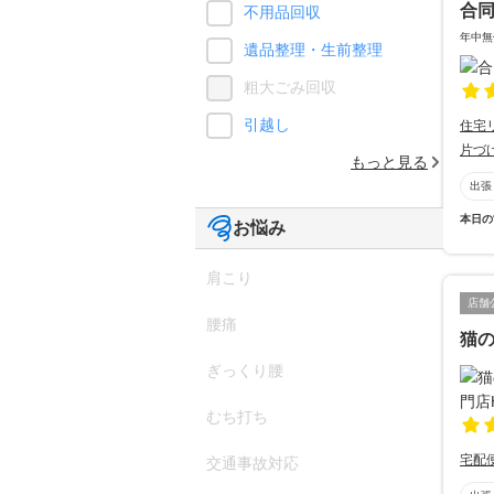
合
不用品回収
年中無
遺品整理・生前整理
粗大ごみ回収
引越し
住宅
片づ
もっと見る
出張
本日の
お悩み
肩こり
店舗
腰痛
猫の
ぎっくり腰
むち打ち
宅配
交通事故対応