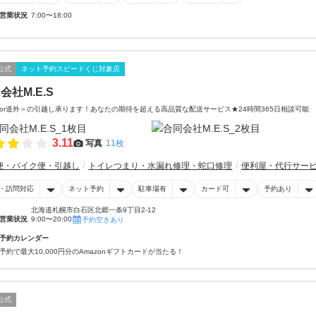
営業状況
7:00〜18:00
公式
ネット予約スピードくじ対象店
会社M.E.S
or道外＞の引越し承ります！あなたの期待を超える高品質な配送サービス★24時間365日相談可能
3.11
写真
11枚
便・バイク便・引越し
トイレつまり・水漏れ修理・蛇口修理
便利屋・代行サー
・訪問対応
ネット予約
駐車場有
カード可
予約あり
北海道札幌市白石区北郷一条9丁目2-12
営業状況
9:00〜20:00
予約空きあり
予約カレンダー
予約で最大10,000円分のAmazonギフトカードが当たる！
公式