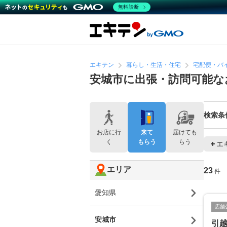
無料診断
エキテン
暮らし・生活・住宅
宅配便・バ
安城市に出張・訪問可能な
検索条
お店に行
来て
届けても
く
もらう
らう
エ
エリア
23
件
愛知県
店舗
安城市
引