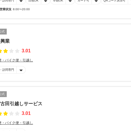
・訪問専門
日祝OK
早朝OK
カード可
QRコード決済可
営業状況
8:00〜20:00
公式
田興業
3.01
便・バイク便・引越し
・訪問専門
公式
帽古田引越しサービス
3.01
便・バイク便・引越し