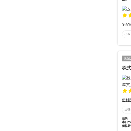
宅配
出張
店舗
株
便利
出張
住所
本日の
価格帯