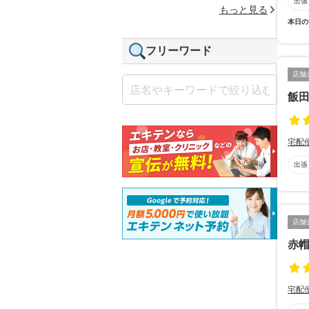
出張
もっと見る
本日の
フリーワード
店舗
飯
宅配
出張
店舗
赤
宅配