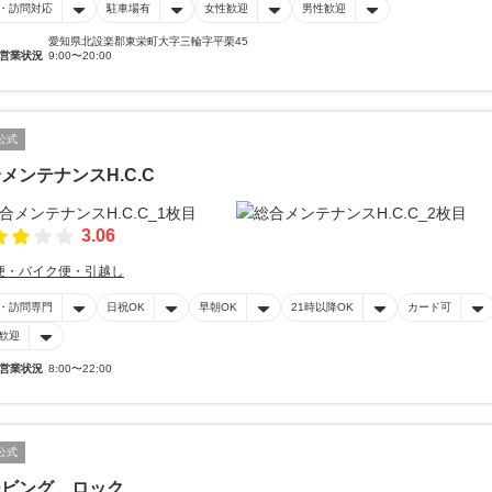
・訪問対応
駐車場有
女性歓迎
男性歓迎
愛知県北設楽郡東栄町大字三輪字平栗45
営業状況
9:00〜20:00
公式
メンテナンスH.C.C
3.06
便・バイク便・引越し
・訪問専門
日祝OK
早朝OK
21時以降OK
カード可
歓迎
営業状況
8:00〜22:00
公式
ービング ロック