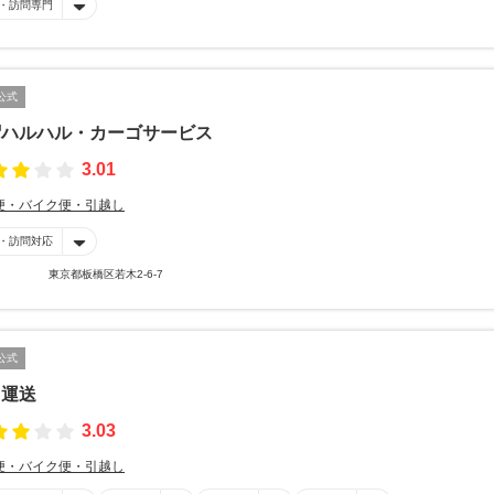
・訪問専門
公式
帽ハルハル・カーゴサービス
3.01
便・バイク便・引越し
・訪問対応
東京都板橋区若木2-6-7
公式
田運送
3.03
便・バイク便・引越し