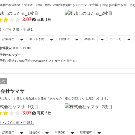
本物の全国配送！北海道、沖縄、離島への配送依頼にもスピーディに対応｜お急ぎの案件もお任せあ
3.07
写真
1枚
便・バイク便・引越し
・訪問専門
ネット予約
日祝OK
早朝OK
カード可
営業状況
8:00〜19:00
予約カレンダー
予約で最大10,000円分のAmazonギフトカードが当たる！
公式
式会社ヤマサ
県に対応｜引越しも軽配送もお任せ！あなたの「運んでほしい」に駆けつけます。
3.07
写真
6枚
便・バイク便・引越し
・訪問専門
日祝OK
早朝OK
駐車場有