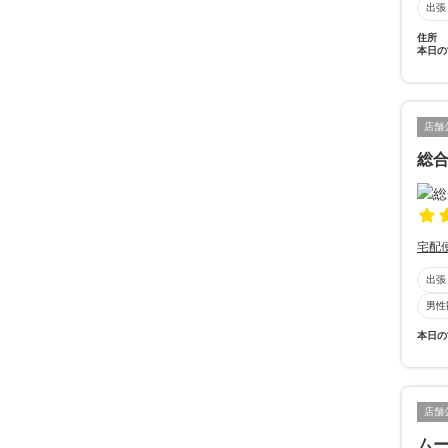
出張
住所
本日の
店舗
総合
宅配
出張
男性
本日の
店舗
ム