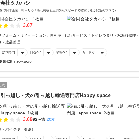
同会社タカハシ
休で日本全国へ即日対応！急な荷物も圧倒的なスピードで確実に運ぶ配送のプロです
3.07
リフォーム・リノベーション
便利屋・代行サービス
トイレつまり・水漏れ修理
け・遺品整理
・訪問専門
日祝OK
早朝OK
カード可
営業状況
8:30〜19:00
公式
引っ越し・犬の引っ越し輸送専門店Happy space
3.09
写真
20枚
便・バイク便・引越し