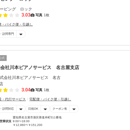
3.03
写真
1枚
便・バイク便・引越し
・訪問専門
公式
式会社川本ピアノサービス 名古屋支店
3.04
写真
1枚
屋・代行サービス
宅配便・バイク便・引越し
・訪問対応
日祝OK
クーポン有
愛知県名古屋市港区善進本町511番地
営業状況
9:00〜18:00
￥12,960〜￥151,200