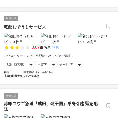
店舗公式
宅配おそうじサービス
3.07
写真
12枚
ハウスクリーニング
宅配便・バイク便・引越し
出張・訪問対応
日祝OK
クーポン有
住所
東京都品川区大井2-19-4
本日の営業状況
9:00〜18:00
店舗公式
赤帽コウゴ急送『成田、銚子圏』単身引越.緊急配
送