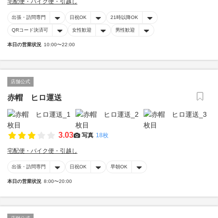
宅配便・バイク便・引越し
出張・訪問専門
日祝OK
21時以降OK
QRコード決済可
女性歓迎
男性歓迎
本日の営業状況
10:00〜22:00
店舗公式
赤帽 ヒロ運送
3.03
写真
18枚
宅配便・バイク便・引越し
出張・訪問専門
日祝OK
早朝OK
本日の営業状況
8:00〜20:00