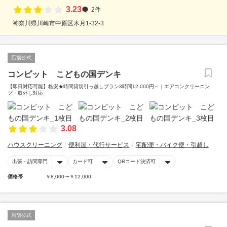
3.23
2件
神奈川県川崎市中原区木月1-32-3
店舗公式
コンピット こどもの国デンキ
【即日対応可能】格安★時間貸切引っ越しプラン3時間12,000円～｜エアコンクリーニン
グ・取外し対応
3.08
ハウスクリーニング
便利屋・代行サービス
宅配便・バイク便・引越し
出張・訪問専門
カード可
QRコード決済可
価格帯
￥8,000〜￥12,000
店舗公式