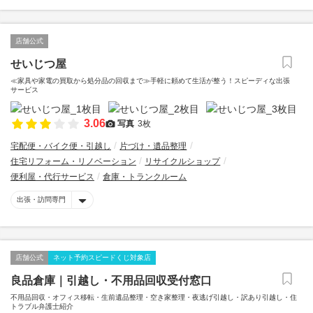
店舗公式
せいじつ屋
≪家具や家電の買取から処分品の回収まで≫手軽に頼めて生活が整う！スピーディな出張
サービス
3.06
写真
3枚
宅配便・バイク便・引越し
片づけ・遺品整理
住宅リフォーム・リノベーション
リサイクルショップ
便利屋・代行サービス
倉庫・トランクルーム
出張・訪問専門
店舗公式
ネット予約スピードくじ対象店
良品倉庫｜引越し・不用品回収受付窓口
不用品回収・オフィス移転・生前遺品整理・空き家整理・夜逃げ引越し・訳あり引越し・住
トラブル弁護士紹介