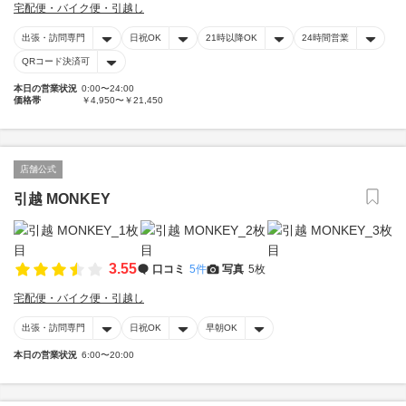
宅配便・バイク便・引越し
出張・訪問専門
日祝OK
21時以降OK
24時間営業
QRコード決済可
本日の営業状況
0:00〜24:00
価格帯
￥4,950〜￥21,450
店舗公式
引越 MONKEY
3.55
口コミ
5件
写真
5枚
宅配便・バイク便・引越し
出張・訪問専門
日祝OK
早朝OK
本日の営業状況
6:00〜20:00