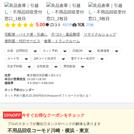
5.00
口コミ
482件
写真
25枚
宅配便・バイク便・引越し
片づけ・遺品整理
リサイクルショップ
便利屋・代行サービス
倉庫・トランクルーム
出張・訪問対応
ネット予約
日祝OK
駐車場有
カード可
QRコード決済可
電子マネー決済可
完全予約制
女性歓迎
男性歓迎
住所
東京都渋谷区幡ヶ谷1-2-2
本日の営業状況
10:00〜18:00
価格帯
￥5,500〜￥88,000
ネット予約カレンダー
ネット予約で最大10,000円分のAmazonギフトカードが当たる！
10%OFF
今すぐお得なクーポンをチェック
プロのスタッフが搬出◎タンスやベッドの解体も承ります
不用品回収コーモド川崎・横浜・東京