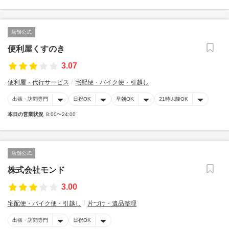
店舗公式
便利屋くすのき
3.07
便利屋・代行サービス
宅配便・バイク便・引越し
出張・訪問専門
日祝OK
早朝OK
21時以降OK
本日の営業状況
8:00〜24:00
店舗公式
株式会社モンド
3.00
宅配便・バイク便・引越し
片づけ・遺品整理
出張・訪問専門
日祝OK