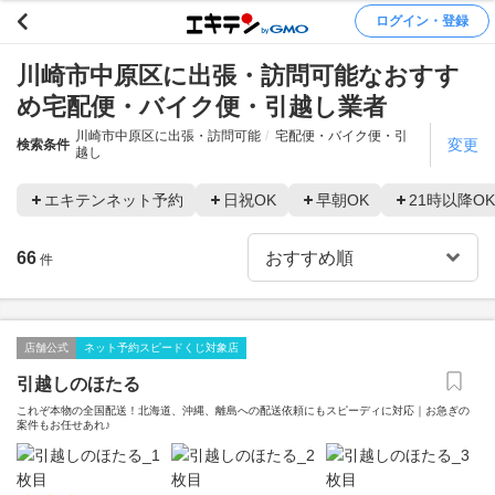
ログイン・登録
川崎市中原区に出張・訪問可能なおすす
め宅配便・バイク便・引越し業者
川崎市中原区に出張・訪問可能
宅配便・バイク便・引
変更
検索条件
越し
エキテンネット予約
日祝OK
早朝OK
21時以降OK
66
件
店舗公式
ネット予約スピードくじ対象店
引越しのほたる
これぞ本物の全国配送！北海道、沖縄、離島への配送依頼にもスピーディに対応｜お急ぎの
案件もお任せあれ♪