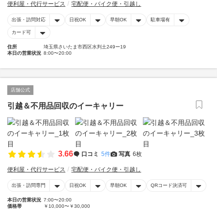
便利屋・代行サービス
宅配便・バイク便・引越し
出張・訪問対応
日祝OK
早朝OK
駐車場有
カード可
住所
埼玉県さいたま市西区水判土249ー19
本日の営業状況
8:00〜20:00
店舗公式
引越＆不用品回収のイーキャリー
3.66
口コミ
5件
写真
6枚
便利屋・代行サービス
宅配便・バイク便・引越し
出張・訪問専門
日祝OK
早朝OK
QRコード決済可
本日の営業状況
7:00〜20:00
価格帯
￥10,000〜￥30,000