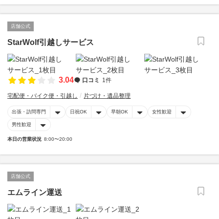
店舗公式
StarWolf引越しサービス
3.04
口コミ
1件
宅配便・バイク便・引越し
片づけ・遺品整理
出張・訪問専門
日祝OK
早朝OK
女性歓迎
男性歓迎
本日の営業状況
8:00〜20:00
店舗公式
エムライン運送