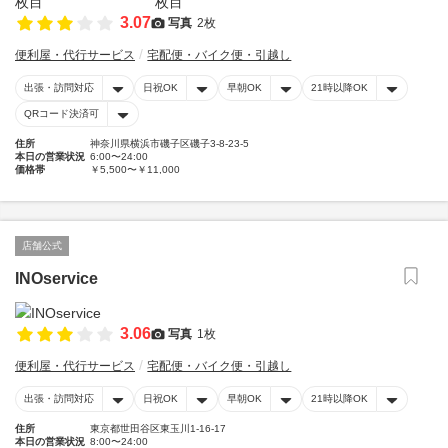
3.07
写真
2枚
便利屋・代行サービス
宅配便・バイク便・引越し
出張・訪問対応
日祝OK
早朝OK
21時以降OK
QRコード決済可
住所
神奈川県横浜市磯子区磯子3-8-23-5
本日の営業状況
6:00〜24:00
価格帯
￥5,500〜￥11,000
店舗公式
INOservice
3.06
写真
1枚
便利屋・代行サービス
宅配便・バイク便・引越し
出張・訪問対応
日祝OK
早朝OK
21時以降OK
住所
東京都世田谷区東玉川1-16-17
本日の営業状況
8:00〜24:00