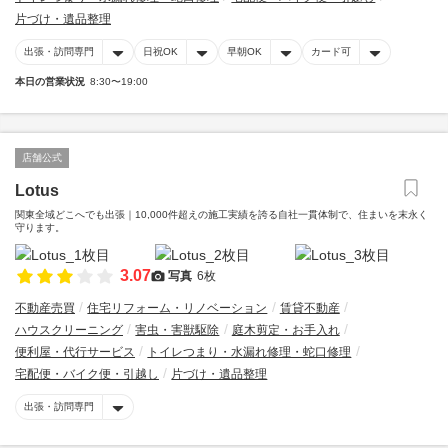
片づけ・遺品整理
出張・訪問専門
日祝OK
早朝OK
カード可
本日の営業状況
8:30〜19:00
店舗公式
Lotus
関東全域どこへでも出張｜10,000件超えの施工実績を誇る自社一貫体制で、住まいを末永く
守ります。
3.07
写真
6枚
不動産売買
住宅リフォーム・リノベーション
賃貸不動産
ハウスクリーニング
害虫・害獣駆除
庭木剪定・お手入れ
便利屋・代行サービス
トイレつまり・水漏れ修理・蛇口修理
宅配便・バイク便・引越し
片づけ・遺品整理
出張・訪問専門