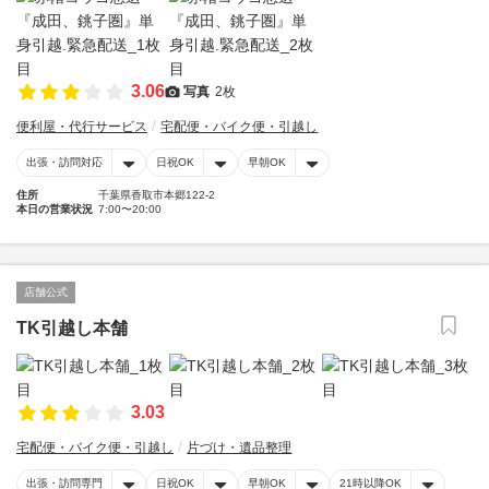
3.06
写真
2枚
便利屋・代行サービス
宅配便・バイク便・引越し
出張・訪問対応
日祝OK
早朝OK
住所
千葉県香取市本郷122-2
本日の営業状況
7:00〜20:00
店舗公式
TK引越し本舗
3.03
宅配便・バイク便・引越し
片づけ・遺品整理
出張・訪問専門
日祝OK
早朝OK
21時以降OK