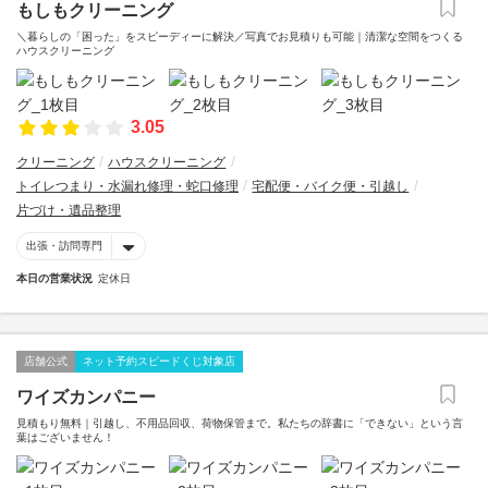
もしもクリーニング
＼暮らしの「困った」をスピーディーに解決／写真でお見積りも可能｜清潔な空間をつくる
ハウスクリーニング
3.05
クリーニング
ハウスクリーニング
トイレつまり・水漏れ修理・蛇口修理
宅配便・バイク便・引越し
片づけ・遺品整理
出張・訪問専門
本日の営業状況
定休日
店舗公式
ネット予約スピードくじ対象店
ワイズカンパニー
見積もり無料｜引越し、不用品回収、荷物保管まで。私たちの辞書に「できない」という言
葉はございません！