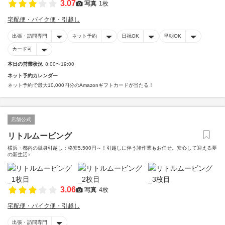
3.07
写真
1枚
宅配便・バイク便・引越し
出張・訪問専門
ネット予約
日祝OK
早朝OK
カード可
本日の営業状況
8:00〜19:00
ネット予約カレンダー
ネット予約で最大10,000円分のAmazonギフトカードが当たる！
店舗公式
リトルムービング
横浜・都内の単身引越し：格安5,500円～！引越しに伴う諸作業もお任せ。安心して迎える夢
の新生活♪
3.06
写真
4枚
宅配便・バイク便・引越し
出張・訪問専門