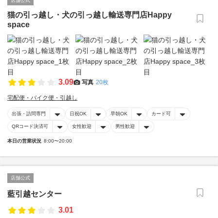
店舗公式
猫の引っ越し・犬の引っ越し輸送専門店Happy
space
3.09
写真
20枚
宅配便・バイク便・引越し
出張・訪問専門
日祝OK
早朝OK
カード可
QRコード決済可
女性歓迎
男性歓迎
本日の営業状況
8:00〜20:00
店舗公式
藍引越センター
3.01