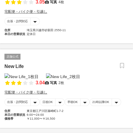
3.05
写真
4枚
宅配便・バイク便・引越し
出張・訪問対応
住所
埼玉県川越市砂新田 2550-11
本日の営業状況
定休日
店舗公式
New Life
3.04
写真
2枚
宅配便・バイク便・引越し
出張・訪問対応
日祝OK
早朝OK
21時以降OK
住所
東京都江戸川区篠崎町1-7-2
本日の営業状況
6:00〜24:00
価格帯
￥11,000〜￥16,500