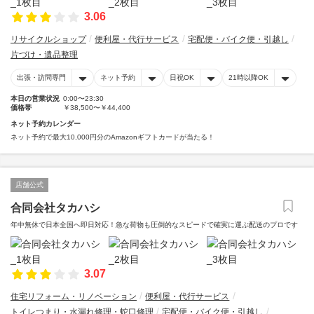
3.06
リサイクルショップ
便利屋・代行サービス
宅配便・バイク便・引越し
片づけ・遺品整理
出張・訪問専門
ネット予約
日祝OK
21時以降OK
本日の営業状況
0:00〜23:30
価格帯
￥38,500〜￥44,400
ネット予約カレンダー
ネット予約で最大10,000円分のAmazonギフトカードが当たる！
店舗公式
合同会社タカハシ
年中無休で日本全国へ即日対応！急な荷物も圧倒的なスピードで確実に運ぶ配送のプロです
3.07
住宅リフォーム・リノベーション
便利屋・代行サービス
トイレつまり・水漏れ修理・蛇口修理
宅配便・バイク便・引越し