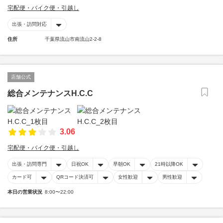
宅配便・バイク便・引越し
出張・訪問対応
住所
千葉県流山市南流山2-2-8
店舗公式
総合メンテナンスH.C.C
3.06
宅配便・バイク便・引越し
出張・訪問専門
日祝OK
早朝OK
21時以降OK
カード可
QRコード決済可
女性歓迎
男性歓迎
本日の営業状況
8:00〜22:00