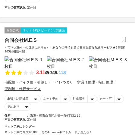
本日の営業状況
定休日
店舗公式
ネット予約スピードくじ対象店
合同会社M.E.S
＜市内or道外＞の引越し承ります！あなたの期待を超える高品質な配送サービス★24時間
365日相談可能
3.11
写真
11枚
宅配便・バイク便・引越し
トイレつまり・水漏れ修理・蛇口修理
便利屋・代行サービス
出張・訪問対応
ネット予約
駐車場有
カード可
予約あり
住所
北海道札幌市白石区北郷一条9丁目2-12
本日の営業状況
定休日
ネット予約カレンダー
ネット予約で最大10,000円分のAmazonギフトカードが当たる！