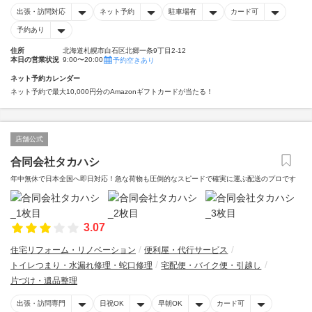
出張・訪問対応
ネット予約
駐車場有
カード可
予約あり
住所
北海道札幌市白石区北郷一条9丁目2-12
本日の営業状況
9:00〜20:00
予約空きあり
ネット予約カレンダー
ネット予約で最大10,000円分のAmazonギフトカードが当たる！
店舗公式
合同会社タカハシ
年中無休で日本全国へ即日対応！急な荷物も圧倒的なスピードで確実に運ぶ配送のプロです
3.07
住宅リフォーム・リノベーション
便利屋・代行サービス
トイレつまり・水漏れ修理・蛇口修理
宅配便・バイク便・引越し
片づけ・遺品整理
出張・訪問専門
日祝OK
早朝OK
カード可