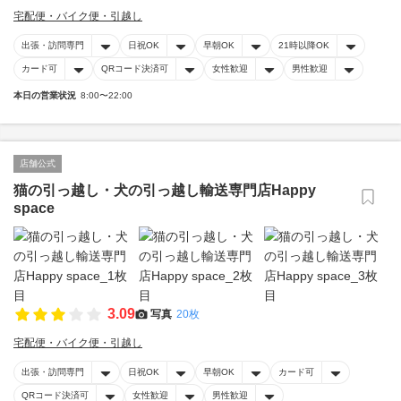
宅配便・バイク便・引越し
出張・訪問専門
日祝OK
早朝OK
21時以降OK
カード可
QRコード決済可
女性歓迎
男性歓迎
本日の営業状況
8:00〜22:00
店舗公式
猫の引っ越し・犬の引っ越し輸送専門店Happy
space
3.09
写真
20枚
宅配便・バイク便・引越し
出張・訪問専門
日祝OK
早朝OK
カード可
QRコード決済可
女性歓迎
男性歓迎