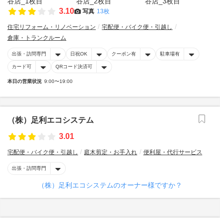
3.10
写真
13枚
住宅リフォーム・リノベーション
宅配便・バイク便・引越し
倉庫・トランクルーム
出張・訪問専門
日祝OK
クーポン有
駐車場有
カード可
QRコード決済可
本日の営業状況
9:00〜19:00
（株）足利エコシステム
3.01
宅配便・バイク便・引越し
庭木剪定・お手入れ
便利屋・代行サービス
出張・訪問専門
（株）足利エコシステムのオーナー様ですか？