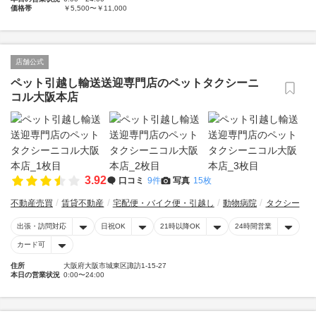
価格帯
￥5,500〜￥11,000
店舗公式
ペット引越し輸送送迎専門店のペットタクシーニ
コル大阪本店
3.92
口コミ
9件
写真
15枚
不動産売買
賃貸不動産
宅配便・バイク便・引越し
動物病院
タクシー
出張・訪問対応
日祝OK
21時以降OK
24時間営業
カード可
住所
大阪府大阪市城東区諏訪1-15-27
本日の営業状況
0:00〜24:00