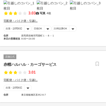
3.03
写真
4枚
宅配便・バイク便・引越し
出張・訪問対応
日祝OK
21時以降OK
住所
群馬県前橋市問屋町１－８－１
本日の営業状況
9:00〜24:00
店舗公式
赤帽ハルハル・カーゴサービス
3.01
宅配便・バイク便・引越し
出張・訪問対応
住所
東京都板橋区若木2-6-7