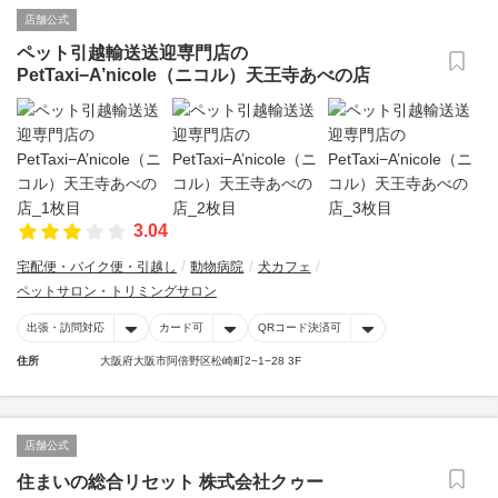
店舗公式
ペット引越輸送送迎専門店の
PetTaxi−A’nicole（ニコル）天王寺あべの店
3.04
宅配便・バイク便・引越し
動物病院
犬カフェ
ペットサロン・トリミングサロン
出張・訪問対応
カード可
QRコード決済可
住所
大阪府大阪市阿倍野区松崎町2−1−28 3F
店舗公式
住まいの総合リセット 株式会社クゥー