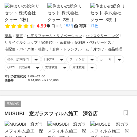
4.99
口コミ
153件
写真
117枚
家具
家電
住宅リフォーム・リノベーション
ハウスクリーニング
リサイクルショップ
家事代行・家政婦
便利屋・代行サービス
宅配便・バイク便・引越し
倉庫・トランクルーム
片づけ・遺品整理
出張・訪問専門
日祝OK
クーポン有
カード可
QRコード決済可
女性歓迎
男性歓迎
本日の営業状況
9:00〜21:00
価格帯
￥14,800〜￥250,000
店舗公式
MUSUBI 窓ガラスフィルム施工 深谷店