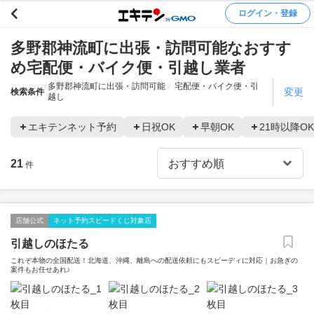
ログイン・登録
多野郡神流町に出張・訪問可能なおすす
め宅配便・バイク便・引越し業者
多野郡神流町に出張・訪問可能
宅配便・バイク便・引
変更
検索条件
越し
エキテンネット予約
日祝OK
早朝OK
21時以降OK
21
件
店舗公式
ネット予約スピードくじ対象店
引越しのほたる
これぞ本物の全国配送！北海道、沖縄、離島への配送依頼にもスピーディに対応｜お急ぎの
案件もお任せあれ♪