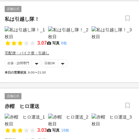
店舗公式
私は引越し隊！
3.07
写真
8枚
宅配便・バイク便・引越し
出張・訪問専門
日祝OK
本日の営業状況
9:00〜21:00
店舗公式
赤帽 ヒロ運送
3.03
写真
18枚