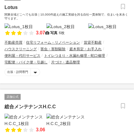
Lotus
関東全域どこへでも出張｜10,000件超えの施工実績を誇る自社一貫体制で、住まいを末永く
守ります。
3.07
写真
6枚
不動産売買
住宅リフォーム・リノベーション
賃貸不動産
ハウスクリーニング
害虫・害獣駆除
庭木剪定・お手入れ
便利屋・代行サービス
トイレつまり・水漏れ修理・蛇口修理
宅配便・バイク便・引越し
片づけ・遺品整理
出張・訪問専門
店舗公式
総合メンテナンスH.C.C
3.06