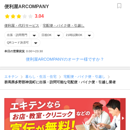
便利屋ARCOMPANY
3.04
便利屋・代行サービス
宅配便・バイク便・引越し
出張・訪問専門
日祝OK
21時以降OK
QRコード決済可
本日の営業状況
0:00〜23:30
便利屋ARCOMPANYのオーナー様ですか？
エキテン
暮らし・生活・住宅
宅配便・バイク便・引越し
群馬県多野郡神流町に出張・訪問可能な宅配便・バイク便・引越し業者