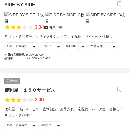
SIDE BY SIDE
3.04
写真
2枚
片づけ・遺品整理
リサイクルショップ
宅配便・バイク便・引越し
出張・訪問専門
日祝OK
早朝OK
21時以降OK
本日の営業状況
8:00〜23:00
価格帯
￥6,000〜￥9,900
店舗公式
便利屋 １５０サービス
3.00
便利屋・代行サービス
庭木剪定・お手入れ
宅配便・バイク便・引越し
片づけ・遺品整理
出張・訪問専門
早朝OK