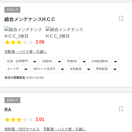
店舗公式
総合メンテナンスH.C.C
3.06
宅配便・バイク便・引越し
出張・訪問専門
日祝OK
早朝OK
21時以降OK
カード可
QRコード決済可
女性歓迎
男性歓迎
本日の営業状況
8:00〜22:00
店舗公式
RA
3.01
便利屋・代行サービス
宅配便・バイク便・引越し