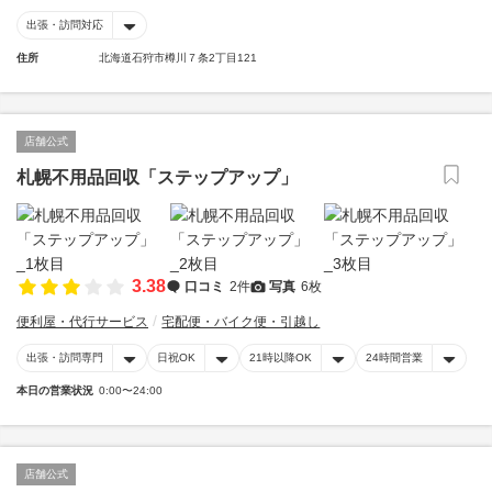
出張・訪問対応
住所
北海道石狩市樽川７条2丁目121
店舗公式
札幌不用品回収「ステップアップ」
3.38
口コミ
2件
写真
6枚
便利屋・代行サービス
宅配便・バイク便・引越し
出張・訪問専門
日祝OK
21時以降OK
24時間営業
本日の営業状況
0:00〜24:00
店舗公式