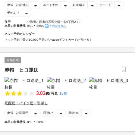
出張・訪問対応
ネット予約
駐車場有
カード可
予約あり
住所
北海道札幌市白石区北郷一条9丁目2-12
本日の営業状況
9:00〜20:00
予約空きあり
ネット予約カレンダー
ネット予約で最大10,000円分のAmazonギフトカードが当たる！
店舗公式
赤帽 ヒロ運送
3.03
写真
18枚
宅配便・バイク便・引越し
出張・訪問専門
日祝OK
早朝OK
本日の営業状況
8:00〜20:00