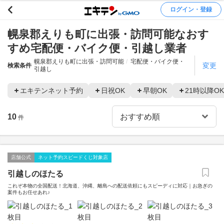
ログイン・登録
幌泉郡えりも町に出張・訪問可能なおす
すめ宅配便・バイク便・引越し業者
幌泉郡えりも町に出張・訪問可能
宅配便・バイク便・
変更
検索条件
引越し
エキテンネット予約
日祝OK
早朝OK
21時以降OK
10
件
店舗公式
ネット予約スピードくじ対象店
引越しのほたる
これぞ本物の全国配送！北海道、沖縄、離島への配送依頼にもスピーディに対応｜お急ぎの
案件もお任せあれ♪