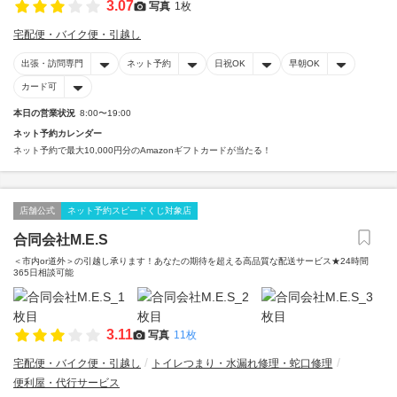
3.07
写真
1枚
宅配便・バイク便・引越し
出張・訪問専門
ネット予約
日祝OK
早朝OK
カード可
本日の営業状況
8:00〜19:00
ネット予約カレンダー
ネット予約で最大10,000円分のAmazonギフトカードが当たる！
店舗公式
ネット予約スピードくじ対象店
合同会社M.E.S
＜市内or道外＞の引越し承ります！あなたの期待を超える高品質な配送サービス★24時間
365日相談可能
3.11
写真
11枚
宅配便・バイク便・引越し
トイレつまり・水漏れ修理・蛇口修理
便利屋・代行サービス