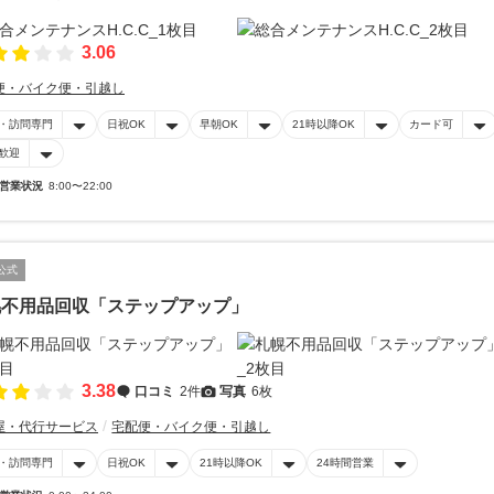
3.06
便・バイク便・引越し
・訪問専門
日祝OK
早朝OK
21時以降OK
カード可
歓迎
営業状況
8:00〜22:00
公式
幌不用品回収「ステップアップ」
3.38
口コミ
2件
写真
6枚
屋・代行サービス
宅配便・バイク便・引越し
・訪問専門
日祝OK
21時以降OK
24時間営業