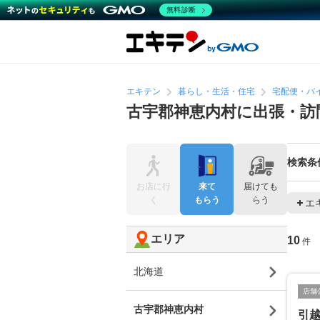
無料診断
エキテン
暮らし・生活・住宅
宅配便・バ
古宇郡神恵内村に出張・訪
検索条
お店に行
来て
届けても
く
もらう
らう
エ
エリア
10
件
北海道
店舗
古宇郡神恵内村
引