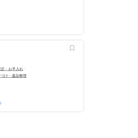
剪定・お手入れ
片づけ・遺品整理
？