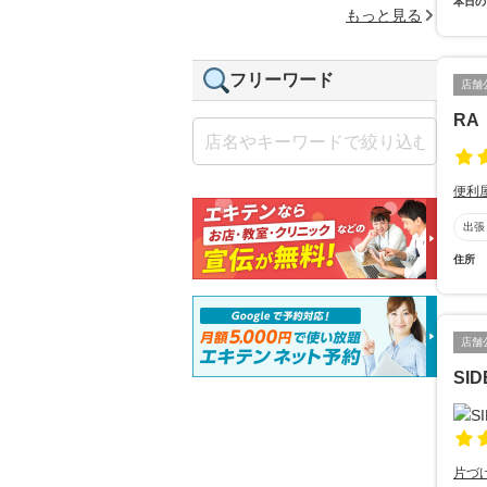
本日の
もっと見る
フリーワード
店舗
RA
便利
出張
住所
店舗
SID
片づ