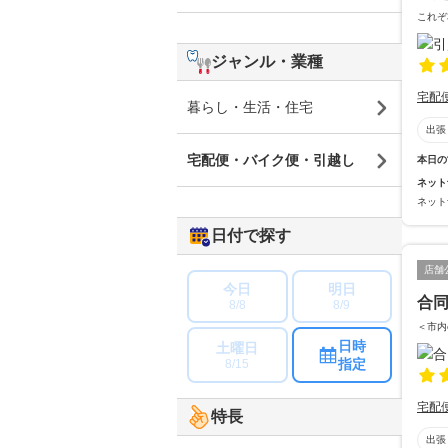
これぞ
ジャンル・業種
宅配
暮らし・生活・住宅
出張
宅配便・バイク便・引越し
本日の
ネット
ネット
日付で探す
店舗
今日
明日
合同
8/8
8/9
＜市内
日時
土曜日
指定
8/15
宅配
特長
出張