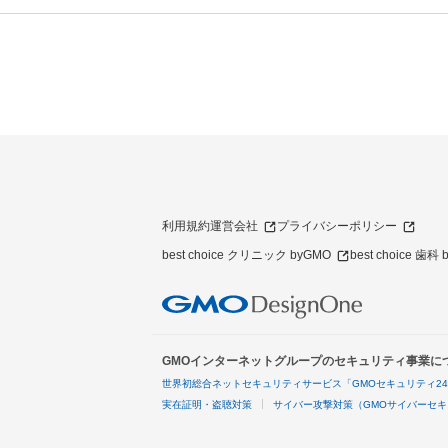
利用規約
運営会社
プライバシーポリシー
best choice クリニック byGMO
best choice 歯科
GMOインターネットグループのセキュリティ事業に
世界初総合ネットセキュリティサービス「GMOセキュリティ2
実在証明・盗聴対策
サイバー攻撃対策（GMOサイバーセキ