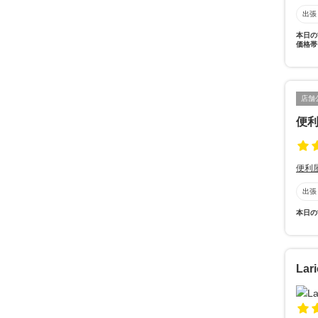
出張
本日の
価格帯
店舗
便
便利
出張
本日の
Lar