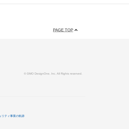
PAGE TOP
© GMO DesignOne, Inc. All Rights reserved.
ュリティ事業の軌跡