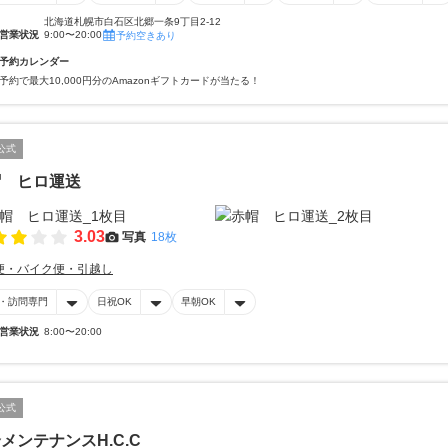
北海道札幌市白石区北郷一条9丁目2-12
営業状況
9:00〜20:00
予約空きあり
予約カレンダー
予約で最大10,000円分のAmazonギフトカードが当たる！
公式
帽 ヒロ運送
3.03
写真
18枚
便・バイク便・引越し
・訪問専門
日祝OK
早朝OK
営業状況
8:00〜20:00
公式
メンテナンスH.C.C