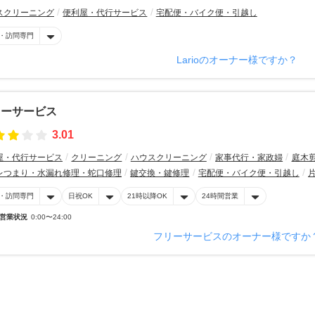
スクリーニング
便利屋・代行サービス
宅配便・バイク便・引越し
・訪問専門
Larioのオーナー様ですか？
リーサービス
3.01
屋・代行サービス
クリーニング
ハウスクリーニング
家事代行・家政婦
庭木
レつまり・水漏れ修理・蛇口修理
鍵交換・鍵修理
宅配便・バイク便・引越し
・訪問専門
日祝OK
21時以降OK
24時間営業
営業状況
0:00〜24:00
フリーサービスのオーナー様ですか