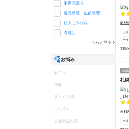
不用品回収
遺品整理・生前整理
粗大ごみ回収
宅配
引越し
出張
男性
もっと見る
本日の
お悩み
店舗
肩こり
札
腰痛
ぎっくり腰
むち打ち
便利
交通事故対応
出張