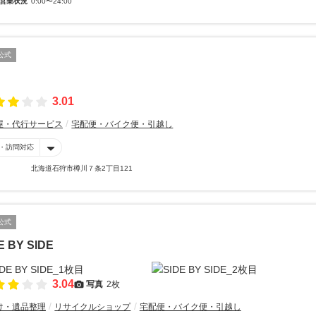
営業状況
0:00〜24:00
公式
3.01
屋・代行サービス
宅配便・バイク便・引越し
・訪問対応
北海道石狩市樽川７条2丁目121
公式
E BY SIDE
3.04
写真
2枚
け・遺品整理
リサイクルショップ
宅配便・バイク便・引越し