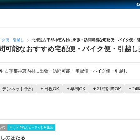
イク便・引越し
北海道古宇郡神恵内村に出張・訪問可能な宅配便・バイク便・
問可能なおすすめ宅配便・バイク便・引越し
件
古宇郡神恵内村に出張・訪問可能
宅配便・バイク便・引越し
キテンネット予約
日祝OK
早朝OK
21時以降OK
24
公式
ネット予約スピードくじ対象店
越しのほたる