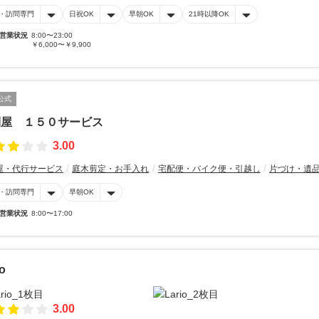
・訪問専門
日祝OK
早朝OK
21時以降OK
営業状況
8:00〜23:00
￥6,000〜￥9,900
公式
利屋 １５０サービス
3.00
屋・代行サービス
庭木剪定・お手入れ
宅配便・バイク便・引越し
片づけ・遺
・訪問専門
早朝OK
営業状況
8:00〜17:00
io
3.00