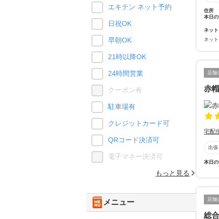
エキテン ネット予約
住所
本日の
日祝OK
ネット
早朝OK
ネット
21時以降OK
24時間営業
店舗
赤
クーポン有
駐車場有
クレジットカード可
宅配
QRコード決済可
出張
電子マネー決済可
本日の
もっと見る
店舗
メニュー
総合