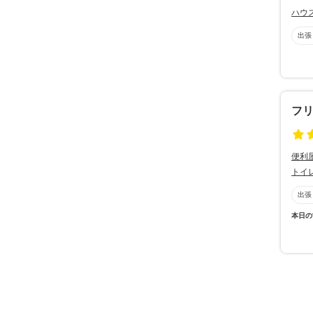
ハウ
出張
フ
便利
トイ
出張
本日の