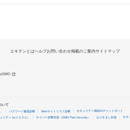
エキテンとは
ヘルプ
お問い合わせ
掲載のご案内
サイトマップ
 byGMO
ついて
セキュリティ相談AIチャットボット
4」
パスワード漏洩診断
Webサイトリスク診断
セキ
ュリティ byイエラエ）
サイバー攻撃対策（GMO Flatt Security）
なりすまし対策