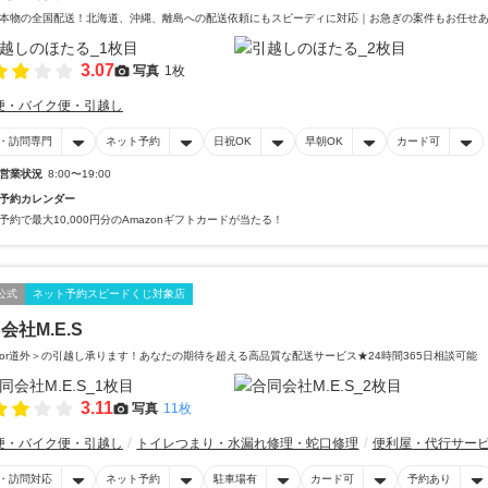
本物の全国配送！北海道、沖縄、離島への配送依頼にもスピーディに対応｜お急ぎの案件もお任せあ
3.07
写真
1枚
便・バイク便・引越し
・訪問専門
ネット予約
日祝OK
早朝OK
カード可
営業状況
8:00〜19:00
予約カレンダー
予約で最大10,000円分のAmazonギフトカードが当たる！
公式
ネット予約スピードくじ対象店
会社M.E.S
or道外＞の引越し承ります！あなたの期待を超える高品質な配送サービス★24時間365日相談可能
3.11
写真
11枚
便・バイク便・引越し
トイレつまり・水漏れ修理・蛇口修理
便利屋・代行サー
・訪問対応
ネット予約
駐車場有
カード可
予約あり