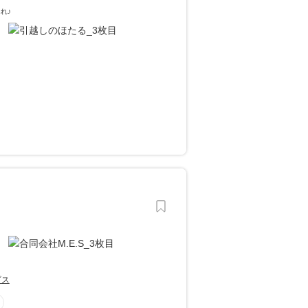
れ♪
ビス