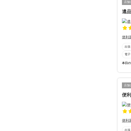
店舗
遺
便利
出張
電子
本日の
店舗
便利
便利
出張