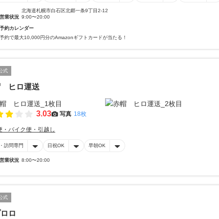
北海道札幌市白石区北郷一条9丁目2-12
営業状況
9:00〜20:00
予約カレンダー
予約で最大10,000円分のAmazonギフトカードが当たる！
公式
帽 ヒロ運送
3.03
写真
18枚
便・バイク便・引越し
・訪問専門
日祝OK
早朝OK
営業状況
8:00〜20:00
公式
プロロ