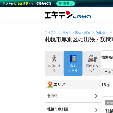
無料診断
エキテン
暮らし・生活・住宅
宅配便・バ
札幌市厚別区に出張・訪問
検索条
お店に行
来て
届けても
く
もらう
らう
エ
エリア
18
件
北海道
店舗
札幌市厚別区
引