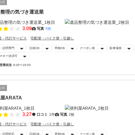
公式
品整理の気づき運送業
3.09
写真
9枚
屋・代行サービス
宅配便・バイク便・引越し
・訪問専門
日祝OK
早朝OK
クーポン有
駐車場有
マネー決済可
営業状況
8:00〜18:00
公式
屋ARATA
3.27
口コミ
1件
写真
2枚
屋・代行サービス
宅配便・バイク便・引越し
・訪問対応
日祝OK
早朝OK
クーポン有