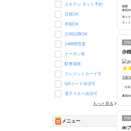
エキテン ネット予約
住所
本日の
日祝OK
ネット
ネット
早朝OK
21時以降OK
店舗
24時間営業
赤
クーポン有
駐車場有
クレジットカード可
宅配
QRコード決済可
出張
電子マネー決済可
本日の
もっと見る
店舗
メニュー
㈱