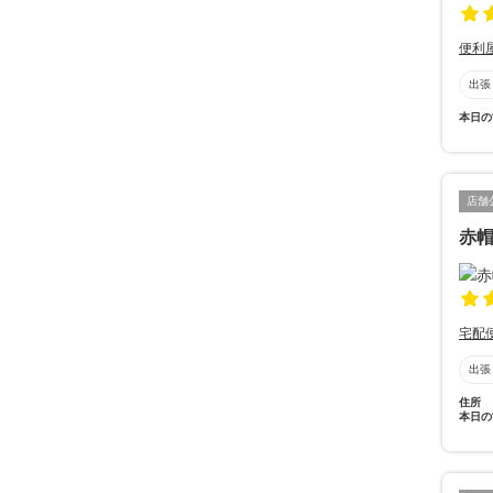
便利
出張
本日の
店舗
赤
宅配
出張
住所
本日の