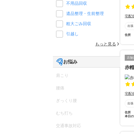
不用品回収
遺品整理・生前整理
宅配
粗大ごみ回収
出張
引越し
住所
もっと見る
店舗
お悩み
赤
肩こり
腰痛
宅配
ぎっくり腰
出張
住所
むち打ち
本日の
交通事故対応