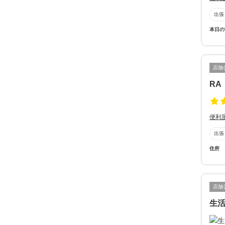
出張
本日の
店舗
RA
便利
出張
住所
店舗
生