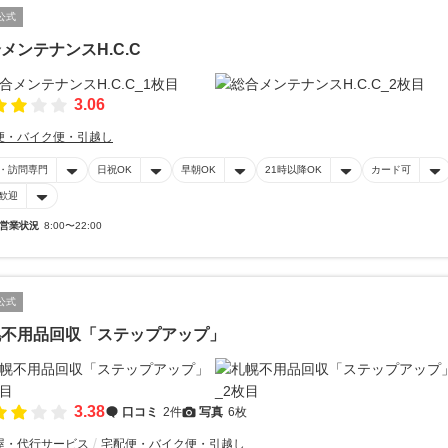
公式
メンテナンスH.C.C
3.06
便・バイク便・引越し
・訪問専門
日祝OK
早朝OK
21時以降OK
カード可
歓迎
営業状況
8:00〜22:00
公式
幌不用品回収「ステップアップ」
3.38
口コミ
2件
写真
6枚
屋・代行サービス
宅配便・バイク便・引越し