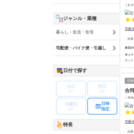
これぞ
ジャンル・業種
宅配
暮らし・生活・住宅
出張
宅配便・バイク便・引越し
本日の
ネット
ネット
日付で探す
店舗
今日
明日
合同
8/7
8/8
＜市内
日時
日曜日
指定
8/9
宅配
特長
出張