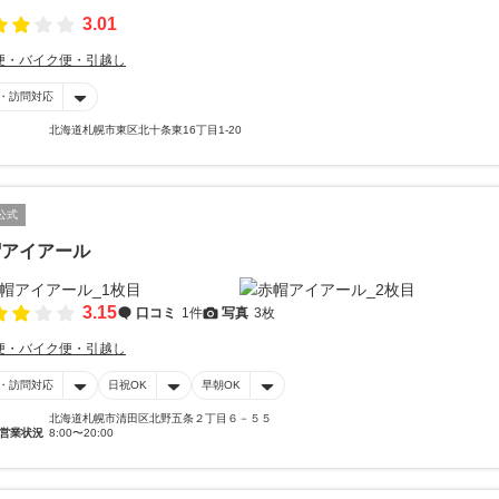
3.01
便・バイク便・引越し
・訪問対応
北海道札幌市東区北十条東16丁目1-20
公式
帽アイアール
3.15
口コミ
1件
写真
3枚
便・バイク便・引越し
・訪問対応
日祝OK
早朝OK
北海道札幌市清田区北野五条２丁目６－５５
営業状況
8:00〜20:00