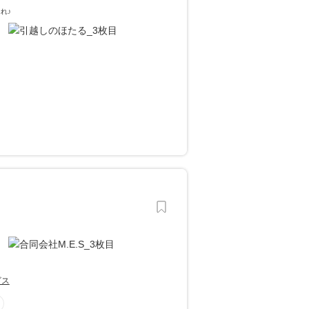
れ♪
ビス