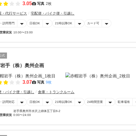
3.05
写真
2枚
屋・代行サービス
宅配便・バイク便・引越し
・訪問専門
日祝OK
21時以降OK
カード可
営業状況
10:00〜23:00
公式
帽岩手（株）奥州企画
3.07
写真
9枚
便・バイク便・引越し
倉庫・トランクルーム
・訪問対応
日祝OK
21時以降OK
24時間営業
駐車場有
岩手県奥州市水沢上姉体五丁目6-2
営業状況
0:00〜24:00