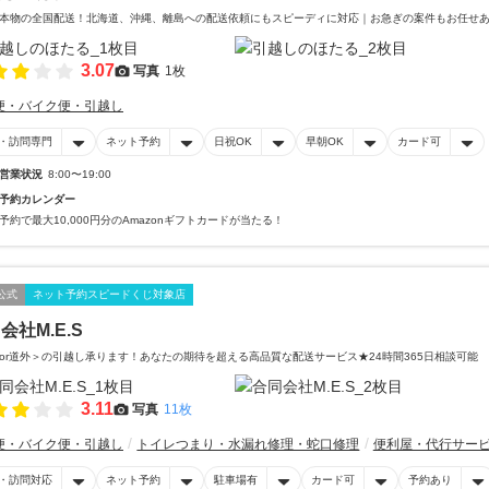
本物の全国配送！北海道、沖縄、離島への配送依頼にもスピーディに対応｜お急ぎの案件もお任せあ
3.07
写真
1枚
便・バイク便・引越し
・訪問専門
ネット予約
日祝OK
早朝OK
カード可
営業状況
8:00〜19:00
予約カレンダー
予約で最大10,000円分のAmazonギフトカードが当たる！
公式
ネット予約スピードくじ対象店
会社M.E.S
or道外＞の引越し承ります！あなたの期待を超える高品質な配送サービス★24時間365日相談可能
3.11
写真
11枚
便・バイク便・引越し
トイレつまり・水漏れ修理・蛇口修理
便利屋・代行サー
・訪問対応
ネット予約
駐車場有
カード可
予約あり