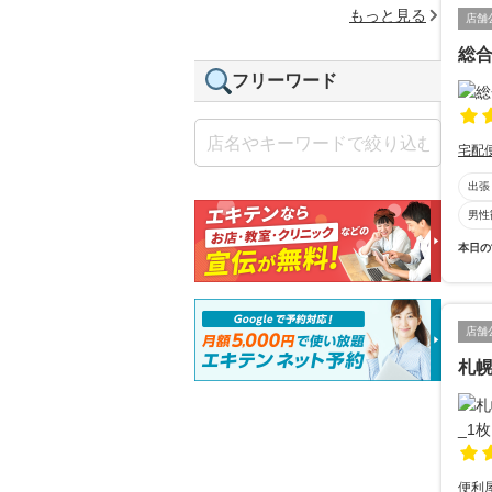
もっと見る
店舗
総合
フリーワード
宅配
出張
男性
本日の
店舗
札
便利