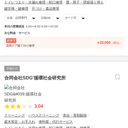
トイレつまり・水漏れ修理・蛇口修理
畳・障子・壁紙張り替え
鍵交換・鍵修理
片づけ・遺品整理
出張・訪問専門
日祝OK
カード可
本日の営業状況
4:00〜8:00 9:00〜20:00
主な料金・サービス
鍵修理
20,000
￥
（税込）
玄関ドア建て付け修理
店舗公式
合同会社SDG'循環社会研究所
3.04
クリーニング
ハウスクリーニング
害虫・害獣駆除
庭木剪定・お手入れ
便利屋・代行サービス