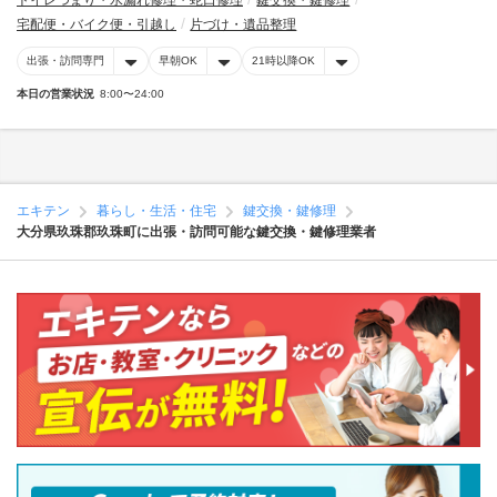
トイレつまり・水漏れ修理・蛇口修理
鍵交換・鍵修理
宅配便・バイク便・引越し
片づけ・遺品整理
出張・訪問専門
早朝OK
21時以降OK
本日の営業状況
8:00〜24:00
エキテン
暮らし・生活・住宅
鍵交換・鍵修理
大分県玖珠郡玖珠町に出張・訪問可能な鍵交換・鍵修理業者