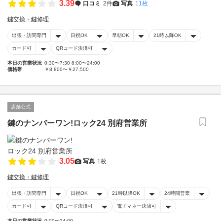
3.39
口コミ
2件
写真
11枚
鍵交換・鍵修理
出張・訪問専門
日祝OK
早朝OK
21時以降OK
カード可
QRコード決済可
本日の営業状況
0:30〜7:30 8:00〜24:00
価格帯
￥8,800〜￥27,500
店舗公式
鍵のナンバーワン!ロック24 別府営業所
3.05
写真
1枚
鍵交換・鍵修理
出張・訪問専門
日祝OK
21時以降OK
24時間営業
カード可
QRコード決済可
電子マネー決済可
本日の営業状況
0:00〜24:00