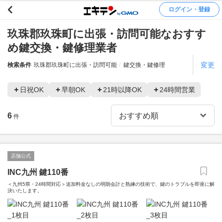
ログイン・登録
玖珠郡玖珠町に出張・訪問可能なおすす
め鍵交換・鍵修理業者
変更
検索条件
玖珠郡玖珠町に出張・訪問可能
鍵交換・鍵修理
日祝OK
早朝OK
21時以降OK
24時間営業
6
件
店舗公式
INC九州 鍵110番
＜九州5県・24時間対応＞追加料金なしの明朗会計と熟練の技術で、鍵のトラブルを即座に解
決いたします。