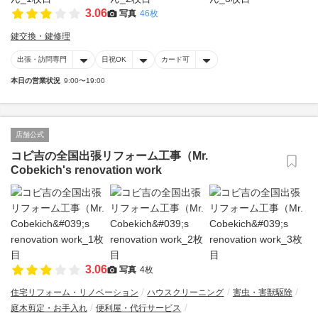
3.06
写真
46枚
鍵交換・鍵修理
出張・訪問専門
日祝OK
カード可
本日の営業状況
9:00〜19:00
店舗公式
コビ吉の全国出張リフォーム工事（Mr.
Cobekich's renovation work
3.06
写真
4枚
住宅リフォーム・リノベーション
ハウスクリーニング
害虫・害獣駆除
庭木剪定・お手入れ
便利屋・代行サービス