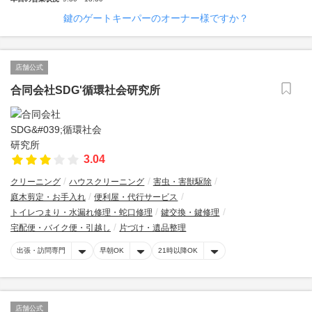
鍵のゲートキーパーのオーナー様ですか？
店舗公式
合同会社SDG'循環社会研究所
3.04
クリーニング
ハウスクリーニング
害虫・害獣駆除
庭木剪定・お手入れ
便利屋・代行サービス
トイレつまり・水漏れ修理・蛇口修理
鍵交換・鍵修理
宅配便・バイク便・引越し
片づけ・遺品整理
出張・訪問専門
早朝OK
21時以降OK
店舗公式