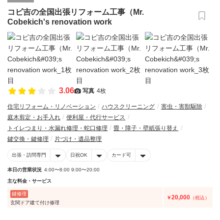
コビ吉の全国出張リフォーム工事（Mr.
Cobekich's renovation work
3.06
写真
4枚
住宅リフォーム・リノベーション
ハウスクリーニング
害虫・害獣駆除
庭木剪定・お手入れ
便利屋・代行サービス
トイレつまり・水漏れ修理・蛇口修理
畳・障子・壁紙張り替え
鍵交換・鍵修理
片づけ・遺品整理
出張・訪問専門
日祝OK
カード可
本日の営業状況
4:00〜8:00 9:00〜20:00
主な料金・サービス
鍵修理
20,000
￥
（税込）
玄関ドア建て付け修理