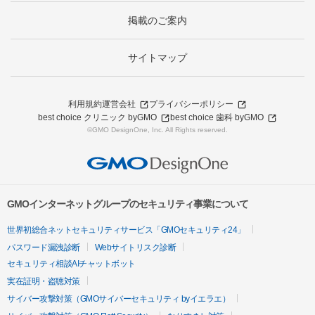
掲載のご案内
サイトマップ
利用規約
運営会社
プライバシーポリシー
best choice クリニック byGMO
best choice 歯科 byGMO
©GMO DesignOne, Inc. All Rights reserved.
GMOインターネットグループのセキュリティ事業について
世界初総合ネットセキュリティサービス「GMOセキュリティ24」
パスワード漏洩診断
Webサイトリスク診断
セキュリティ相談AIチャットボット
実在証明・盗聴対策
サイバー攻撃対策（GMOサイバーセキュリティ byイエラエ）