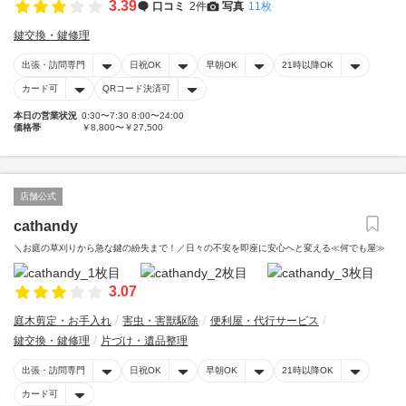
3.39
口コミ
2件
写真
11枚
鍵交換・鍵修理
出張・訪問専門
日祝OK
早朝OK
21時以降OK
カード可
QRコード決済可
本日の営業状況
0:30〜7:30 8:00〜24:00
価格帯
￥8,800〜￥27,500
店舗公式
cathandy
＼お庭の草刈りから急な鍵の紛失まで！／日々の不安を即座に安心へと変える≪何でも屋≫
3.07
庭木剪定・お手入れ
害虫・害獣駆除
便利屋・代行サービス
鍵交換・鍵修理
片づけ・遺品整理
出張・訪問専門
日祝OK
早朝OK
21時以降OK
カード可