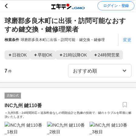
ログイン・登録
球磨郡多良木町に出張・訪問可能なおす
すめ鍵交換・鍵修理業者
変更
検索条件
球磨郡多良木町に出張・訪問可能
鍵交換・鍵修理
日祝OK
早朝OK
21時以降OK
24時間営業
7
件
店舗公式
INC九州 鍵110番
＜九州5県・24時間対応＞追加料金なしの明朗会計と熟練の技術で、鍵のトラブルを即座に解
決いたします。