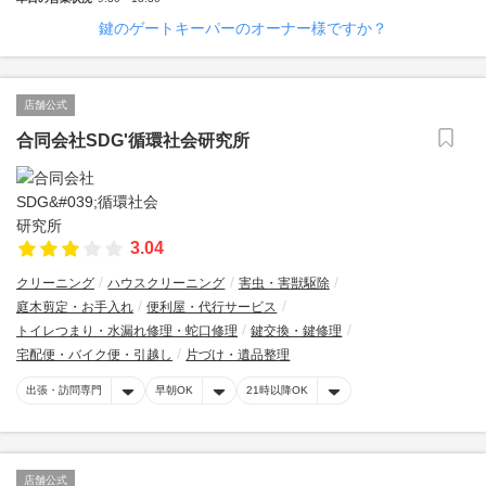
鍵のゲートキーパーのオーナー様ですか？
店舗公式
合同会社SDG'循環社会研究所
3.04
クリーニング
ハウスクリーニング
害虫・害獣駆除
庭木剪定・お手入れ
便利屋・代行サービス
トイレつまり・水漏れ修理・蛇口修理
鍵交換・鍵修理
宅配便・バイク便・引越し
片づけ・遺品整理
出張・訪問専門
早朝OK
21時以降OK
店舗公式