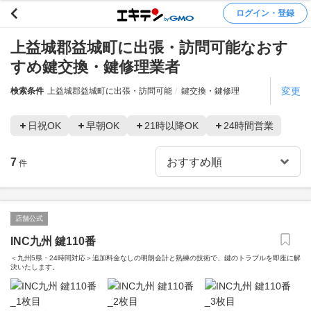
ログイン・登録
上益城郡益城町に出張・訪問可能なおす
すめ鍵交換・鍵修理業者
変更
検索条件
上益城郡益城町に出張・訪問可能
鍵交換・鍵修理
日祝OK
早朝OK
21時以降OK
24時間営業
7
件
店舗公式
INC九州 鍵110番
＜九州5県・24時間対応＞追加料金なしの明朗会計と熟練の技術で、鍵のトラブルを即座に解
決いたします。