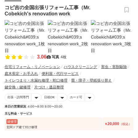
コビ吉の全国出張リフォーム工事（Mr.
Cobekich's renovation work
3.06
写真
4枚
住宅リフォーム・リノベーション
ハウスクリーニング
害虫・害獣駆除
庭木剪定・お手入れ
便利屋・代行サービス
トイレつまり・水漏れ修理・蛇口修理
畳・障子・壁紙張り替え
鍵交換・鍵修理
片づけ・遺品整理
出張・訪問専門
日祝OK
カード可
本日の営業状況
4:00〜8:00 9:00〜20:00
主な料金・サービス
鍵修理
20,000
￥
（税込）
玄関ドア建て付け修理