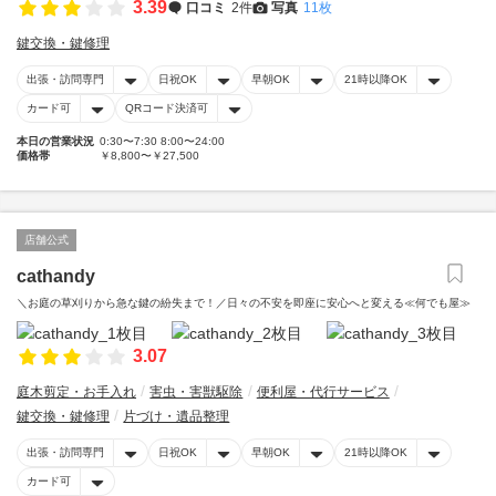
3.39
口コミ
2件
写真
11枚
鍵交換・鍵修理
出張・訪問専門
日祝OK
早朝OK
21時以降OK
カード可
QRコード決済可
本日の営業状況
0:30〜7:30 8:00〜24:00
価格帯
￥8,800〜￥27,500
店舗公式
cathandy
＼お庭の草刈りから急な鍵の紛失まで！／日々の不安を即座に安心へと変える≪何でも屋≫
3.07
庭木剪定・お手入れ
害虫・害獣駆除
便利屋・代行サービス
鍵交換・鍵修理
片づけ・遺品整理
出張・訪問専門
日祝OK
早朝OK
21時以降OK
カード可