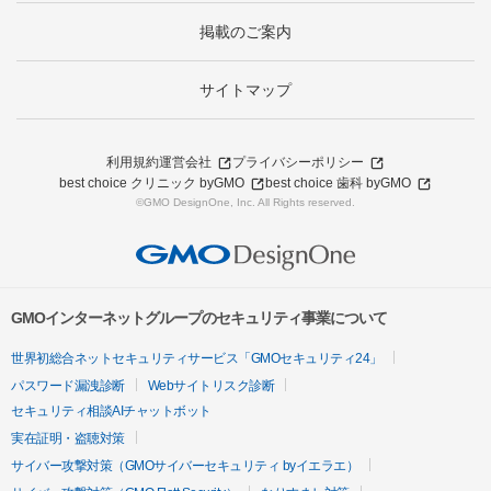
掲載のご案内
サイトマップ
利用規約
運営会社
プライバシーポリシー
best choice クリニック byGMO
best choice 歯科 byGMO
©GMO DesignOne, Inc. All Rights reserved.
GMOインターネットグループのセキュリティ事業について
世界初総合ネットセキュリティサービス「GMOセキュリティ24」
パスワード漏洩診断
Webサイトリスク診断
セキュリティ相談AIチャットボット
実在証明・盗聴対策
サイバー攻撃対策（GMOサイバーセキュリティ byイエラエ）