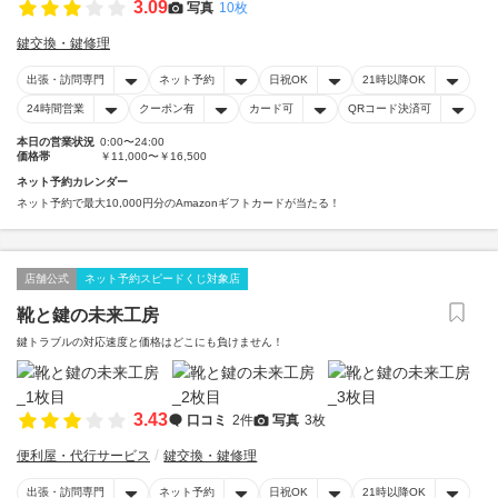
3.09
写真
10枚
鍵交換・鍵修理
出張・訪問専門
ネット予約
日祝OK
21時以降OK
24時間営業
クーポン有
カード可
QRコード決済可
本日の営業状況
0:00〜24:00
価格帯
￥11,000〜￥16,500
ネット予約カレンダー
ネット予約で最大10,000円分のAmazonギフトカードが当たる！
店舗公式
ネット予約スピードくじ対象店
靴と鍵の未来工房
鍵トラブルの対応速度と価格はどこにも負けません！
3.43
口コミ
2件
写真
3枚
便利屋・代行サービス
鍵交換・鍵修理
出張・訪問専門
ネット予約
日祝OK
21時以降OK