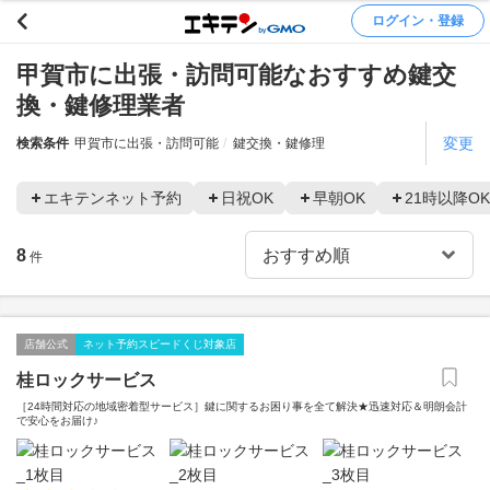
ログイン・登録
甲賀市に出張・訪問可能なおすすめ鍵交
換・鍵修理業者
変更
検索条件
甲賀市に出張・訪問可能
鍵交換・鍵修理
エキテンネット予約
日祝OK
早朝OK
21時以降OK
8
件
店舗公式
ネット予約スピードくじ対象店
桂ロックサービス
［24時間対応の地域密着型サービス］鍵に関するお困り事を全て解決★迅速対応＆明朗会計
で安心をお届け♪