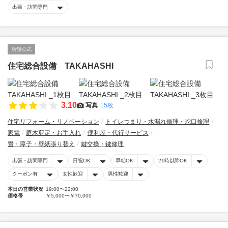
出張・訪問専門
店舗公式
住宅総合設備 TAKAHASHI
3.10
写真
15枚
住宅リフォーム・リノベーション
トイレつまり・水漏れ修理・蛇口修理
家電
庭木剪定・お手入れ
便利屋・代行サービス
畳・障子・壁紙張り替え
鍵交換・鍵修理
出張・訪問専門
日祝OK
早朝OK
21時以降OK
クーポン有
女性歓迎
男性歓迎
本日の営業状況
19:00〜22:00
価格帯
￥5,000〜￥70,000