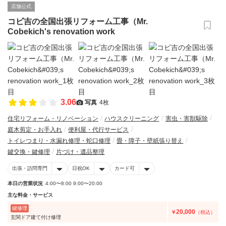
店舗公式
コビ吉の全国出張リフォーム工事（Mr.
Cobekich's renovation work
3.06
写真
4枚
住宅リフォーム・リノベーション
ハウスクリーニング
害虫・害獣駆除
庭木剪定・お手入れ
便利屋・代行サービス
トイレつまり・水漏れ修理・蛇口修理
畳・障子・壁紙張り替え
鍵交換・鍵修理
片づけ・遺品整理
出張・訪問専門
日祝OK
カード可
本日の営業状況
4:00〜8:00 9:00〜20:00
主な料金・サービス
鍵修理
20,000
￥
（税込）
玄関ドア建て付け修理