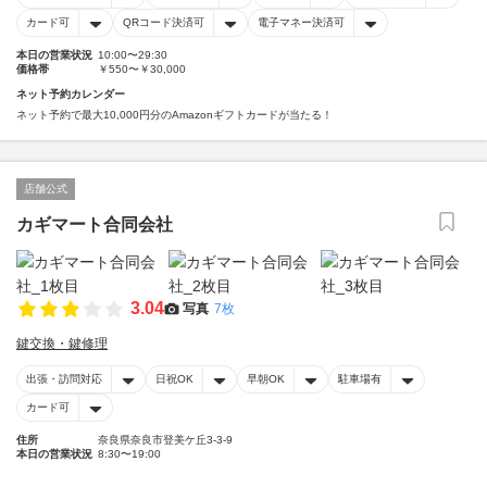
カード可
QRコード決済可
電子マネー決済可
本日の営業状況
10:00〜29:30
価格帯
￥550〜￥30,000
ネット予約カレンダー
ネット予約で最大10,000円分のAmazonギフトカードが当たる！
店舗公式
カギマート合同会社
3.04
写真
7枚
鍵交換・鍵修理
出張・訪問対応
日祝OK
早朝OK
駐車場有
カード可
住所
奈良県奈良市登美ケ丘3-3-9
本日の営業状況
8:30〜19:00