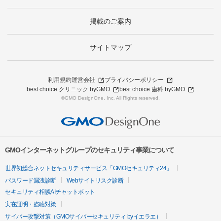
掲載のご案内
サイトマップ
利用規約
運営会社
プライバシーポリシー
best choice クリニック byGMO
best choice 歯科 byGMO
©GMO DesignOne, Inc. All Rights reserved.
GMOインターネットグループのセキュリティ事業について
世界初総合ネットセキュリティサービス「GMOセキュリティ24」
パスワード漏洩診断
Webサイトリスク診断
セキュリティ相談AIチャットボット
実在証明・盗聴対策
サイバー攻撃対策（GMOサイバーセキュリティ byイエラエ）