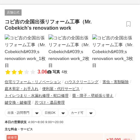
店舗公式
コビ吉の全国出張リフォーム工事（Mr.
Cobekich's renovation work
3.06
写真
4枚
住宅リフォーム・リノベーション
ハウスクリーニング
害虫・害獣駆除
庭木剪定・お手入れ
便利屋・代行サービス
トイレつまり・水漏れ修理・蛇口修理
畳・障子・壁紙張り替え
鍵交換・鍵修理
片づけ・遺品整理
出張・訪問専門
日祝OK
カード可
本日の営業状況
4:00〜8:00 9:00〜20:00
主な料金・サービス
鍵修理
20,000
￥
（税込）