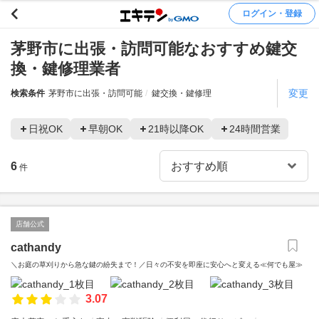
ログイン・登録
茅野市に出張・訪問可能なおすすめ鍵交
換・鍵修理業者
変更
検索条件
茅野市に出張・訪問可能
鍵交換・鍵修理
日祝OK
早朝OK
21時以降OK
24時間営業
6
件
店舗公式
cathandy
＼お庭の草刈りから急な鍵の紛失まで！／日々の不安を即座に安心へと変える≪何でも屋≫
3.07