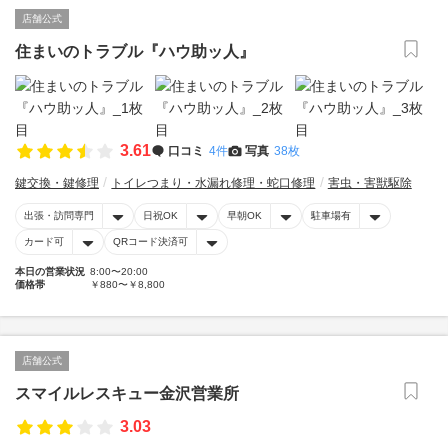
店舗公式
住まいのトラブル『ハウ助ッ人』
3.61
口コミ
4件
写真
38枚
鍵交換・鍵修理
トイレつまり・水漏れ修理・蛇口修理
害虫・害獣駆除
出張・訪問専門
日祝OK
早朝OK
駐車場有
カード可
QRコード決済可
本日の営業状況
8:00〜20:00
価格帯
￥880〜￥8,800
店舗公式
スマイルレスキュー金沢営業所
3.03