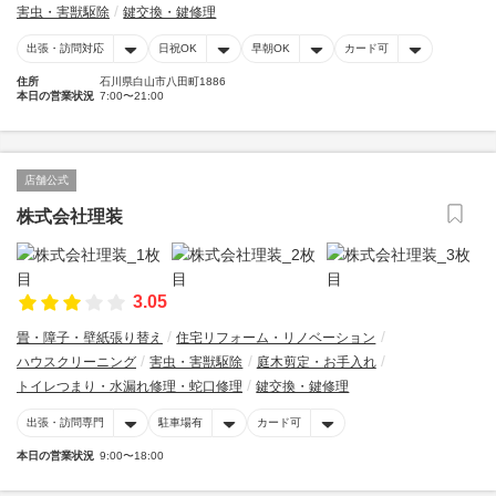
害虫・害獣駆除
鍵交換・鍵修理
出張・訪問対応
日祝OK
早朝OK
カード可
住所
石川県白山市八田町1886
本日の営業状況
7:00〜21:00
店舗公式
株式会社理装
3.05
畳・障子・壁紙張り替え
住宅リフォーム・リノベーション
ハウスクリーニング
害虫・害獣駆除
庭木剪定・お手入れ
トイレつまり・水漏れ修理・蛇口修理
鍵交換・鍵修理
出張・訪問専門
駐車場有
カード可
本日の営業状況
9:00〜18:00