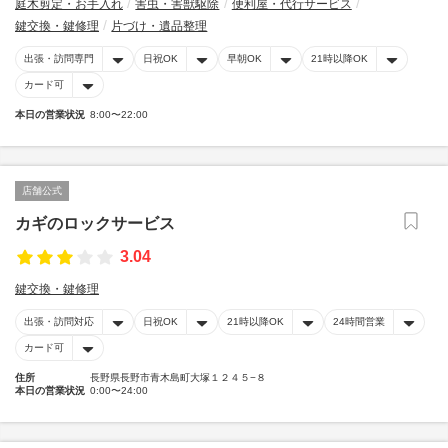
庭木剪定・お手入れ
害虫・害獣駆除
便利屋・代行サービス
鍵交換・鍵修理
片づけ・遺品整理
出張・訪問専門
日祝OK
早朝OK
21時以降OK
カード可
本日の営業状況
8:00〜22:00
店舗公式
カギのロックサービス
3.04
鍵交換・鍵修理
出張・訪問対応
日祝OK
21時以降OK
24時間営業
カード可
住所
長野県長野市青木島町大塚１２４５−８
本日の営業状況
0:00〜24:00