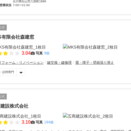
石川県白山市八田町1886
営業状況
7:00〜21:00
公式
S有限会社森建窓
3.04
写真
9枚
リフォーム・リノベーション
鍵交換・鍵修理
畳・障子・壁紙張り替え
・訪問専門
公式
商建設株式会社
3.10
写真
194枚