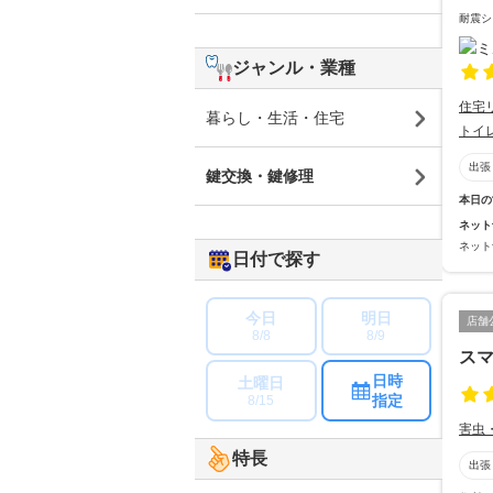
耐震シ
ジャンル・業種
住宅
暮らし・生活・住宅
トイ
出張
鍵交換・鍵修理
本日の
ネット
ネット
日付で探す
今日
明日
店舗
8/8
8/9
ス
日時
土曜日
指定
8/15
害虫
特長
出張