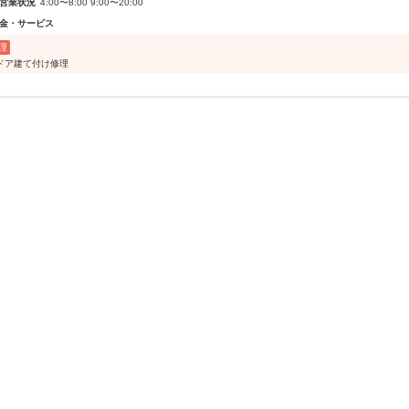
営業状況
4:00〜8:00 9:00〜20:00
金・サービス
理
ドア建て付け修理