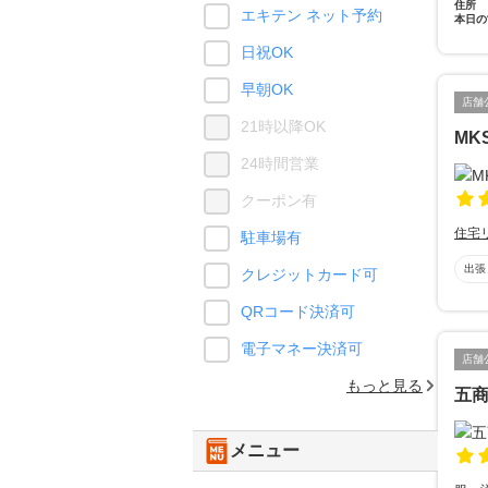
住所
エキテン ネット予約
本日の
日祝OK
早朝OK
店舗
21時以降OK
MK
24時間営業
クーポン有
住宅
駐車場有
出張
クレジットカード可
QRコード決済可
電子マネー決済可
店舗
もっと見る
五
メニュー