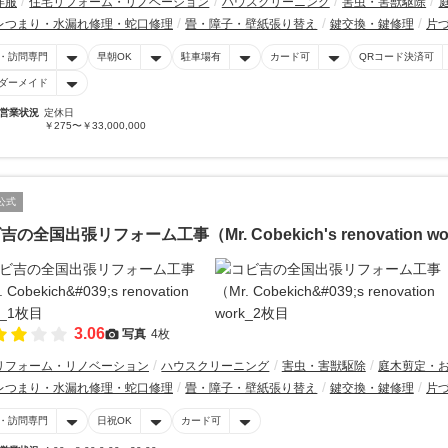
洋服
住宅リフォーム・リノベーション
ハウスクリーニング
害虫・害獣駆除
レつまり・水漏れ修理・蛇口修理
畳・障子・壁紙張り替え
鍵交換・鍵修理
片
・訪問専門
早朝OK
駐車場有
カード可
QRコード決済可
ダーメイド
営業状況
定休日
￥275〜￥33,000,000
公式
吉の全国出張リフォーム工事（Mr. Cobekich's renovation wo
3.06
写真
4枚
リフォーム・リノベーション
ハウスクリーニング
害虫・害獣駆除
庭木剪定・
レつまり・水漏れ修理・蛇口修理
畳・障子・壁紙張り替え
鍵交換・鍵修理
片
・訪問専門
日祝OK
カード可