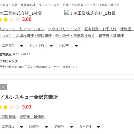
ェルター設置、残置物処理、リフォームなど｜戸建て用の耐震シェルターは全国に対応◎
3.06
リフォーム・リノベーション
ハウスクリーニング
庭木剪定・お手入れ
便利屋
レつまり・水漏れ修理・蛇口修理
畳・障子・壁紙張り替え
鍵交換・鍵修理
・訪問専門
ネット予約
日祝OK
営業状況
9:00〜18:00
予約カレンダー
予約で最大10,000円分のAmazonギフトカードが当たる！
公式
マイルレスキュー金沢営業所
3.03
・害獣駆除
鍵交換・鍵修理
・訪問対応
日祝OK
早朝OK
カード可