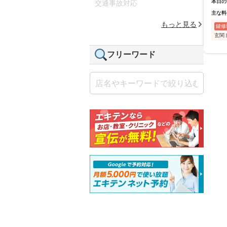
本日の
交通事故対応
主な料
もっと見る
鍵修
玄関
フリーワード