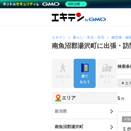
無料診断
エキテン
暮らし・生活・住宅
鍵交換・鍵
南魚沼郡湯沢町に出張・訪
検索条
お店に行
来て
届けても
く
もらう
らう
エ
エリア
5
件
新潟県
店舗
南魚沼郡湯沢町
ミ