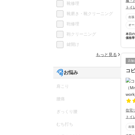
服・
靴修理
トイ
靴磨き・靴クリーニング
出張
鞄修理
オー
鞄クリーニング
本日の
価格帯
鍵開け
もっと見る
店舗
コビ
お悩み
肩こり
腰痛
住宅
ぎっくり腰
トイ
むち打ち
出張