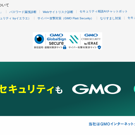
ついて
セキュリティ相談AIチャットボット
4」
パスワード漏洩診断
Webサイトリスク診断
セキ
ュリティ byイエラエ）
サイバー攻撃対策（GMO Flatt Security）
なりすまし対策