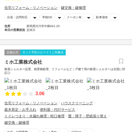
住宅リフォーム・リノベーション
鍵交換・鍵修理
出張・訪問対応
早朝OK
クーポン有
駐車場有
住所
群馬県渋川市中郷461-20
本日の営業状況
定休日
店舗公式
ネット予約スピードくじ対象店
ミホ工業株式会社
耐震シェルター設置、残置物処理、リフォームなど｜戸建て用の耐震シェルターは全国に対
応◎
3.06
住宅リフォーム・リノベーション
ハウスクリーニング
庭木剪定・お手入れ
便利屋・代行サービス
トイレつまり・水漏れ修理・蛇口修理
畳・障子・壁紙張り替え
鍵交換・鍵修理