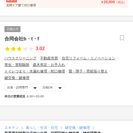
20,000
￥
（税込）
玄関ドア建て付け修理
店舗公式
合同会社b・t・f
3.02
ハウスクリーニング
不動産売買
住宅リフォーム・リノベーション
害虫・害獣駆除
庭木剪定・お手入れ
トイレつまり・水漏れ修理・蛇口修理
畳・障子・壁紙張り替え
鍵交換・鍵修理
出張・訪問専門
日祝OK
本日の営業状況
9:30〜20:00
エキテン
暮らし・生活・住宅
鍵交換・鍵修理