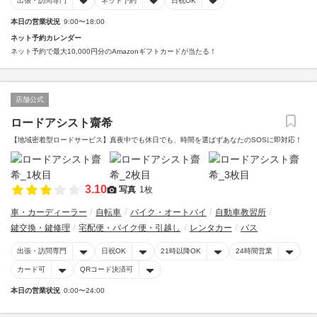
出張・訪問専門
ネット予約
日祝OK
本日の営業状況
9:00〜18:00
ネット予約カレンダー
ネット予約で最大10,000円分のAmazonギフトカードが当たる！
店舗公式
ロードアシスト齋希
【地域密着型ロードサービス】真夜中でも休日でも、時間を選ばずあなたのSOSに即対応！
3.10
写真
1枚
車・カーディーラー
自転車
バイク・オートバイ
自動車教習所
鍵交換・鍵修理
宅配便・バイク便・引越し
レンタカー
バス
出張・訪問専門
日祝OK
21時以降OK
24時間営業
カード可
QRコード決済可
本日の営業状況
0:00〜24:00