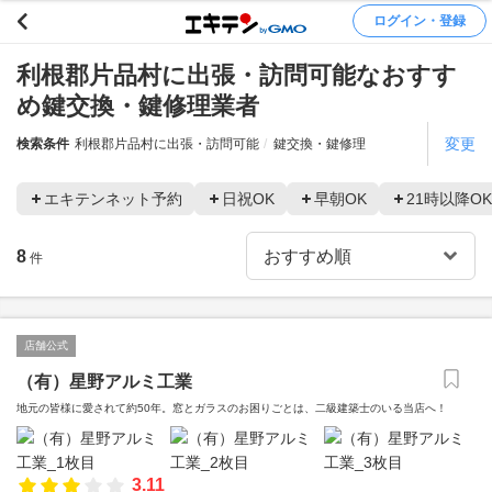
ログイン・登録
利根郡片品村に出張・訪問可能なおすす
め鍵交換・鍵修理業者
変更
検索条件
利根郡片品村に出張・訪問可能
鍵交換・鍵修理
エキテンネット予約
日祝OK
早朝OK
21時以降OK
8
件
店舗公式
（有）星野アルミ工業
地元の皆様に愛されて約50年。窓とガラスのお困りごとは、二級建築士のいる当店へ！
3.11