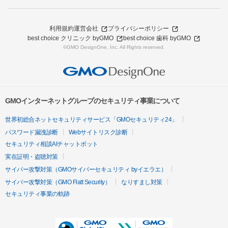
利用規約
運営会社
プライバシーポリシー
best choice クリニック byGMO
best choice 歯科 byGMO
©GMO DesignOne, Inc. All Rights reserved.
GMOインターネットグループのセキュリティ事業について
世界初総合ネットセキュリティサービス「GMOセキュリティ24」
パスワード漏洩診断
Webサイトリスク診断
セキュリティ相談AIチャットボット
実在証明・盗聴対策
サイバー攻撃対策（GMOサイバーセキュリティ byイエラエ）
サイバー攻撃対策（GMO Flatt Security）
なりすまし対策
セキュリティ事業の軌跡