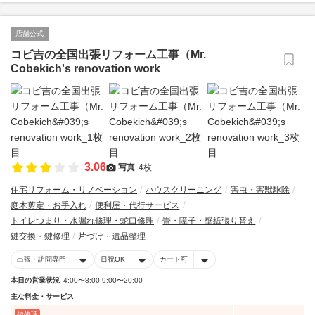
店舗公式
コビ吉の全国出張リフォーム工事（Mr.
Cobekich's renovation work
3.06
写真
4枚
住宅リフォーム・リノベーション
ハウスクリーニング
害虫・害獣駆除
庭木剪定・お手入れ
便利屋・代行サービス
トイレつまり・水漏れ修理・蛇口修理
畳・障子・壁紙張り替え
鍵交換・鍵修理
片づけ・遺品整理
出張・訪問専門
日祝OK
カード可
本日の営業状況
4:00〜8:00 9:00〜20:00
主な料金・サービス
鍵修理