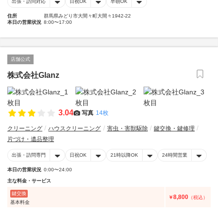
出張・訪問対応
日祝OK
早朝OK
住所
群馬県みどり市大間々町大間々1942-22
本日の営業状況
8:00〜17:00
店舗公式
株式会社Glanz
3.04
写真
14枚
クリーニング
ハウスクリーニング
害虫・害獣駆除
鍵交換・鍵修理
片づけ・遺品整理
出張・訪問専門
日祝OK
21時以降OK
24時間営業
本日の営業状況
0:00〜24:00
主な料金・サービス
鍵交換
8,800
￥
（税込）
基本料金