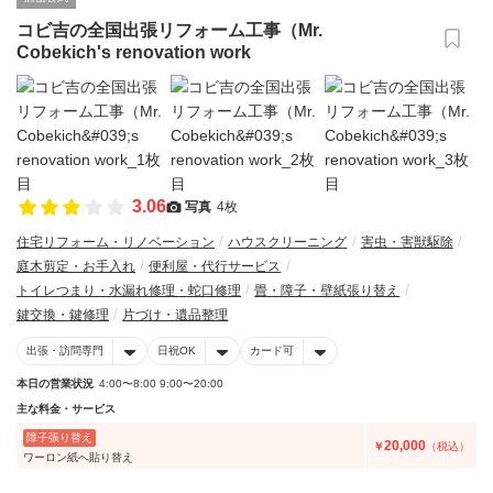
コビ吉の全国出張リフォーム工事（Mr.
Cobekich's renovation work
3.06
写真
4枚
住宅リフォーム・リノベーション
ハウスクリーニング
害虫・害獣駆除
庭木剪定・お手入れ
便利屋・代行サービス
トイレつまり・水漏れ修理・蛇口修理
畳・障子・壁紙張り替え
鍵交換・鍵修理
片づけ・遺品整理
出張・訪問専門
日祝OK
カード可
本日の営業状況
4:00〜8:00 9:00〜20:00
主な料金・サービス
障子張り替え
20,000
￥
（税込）
ワーロン紙へ貼り替え