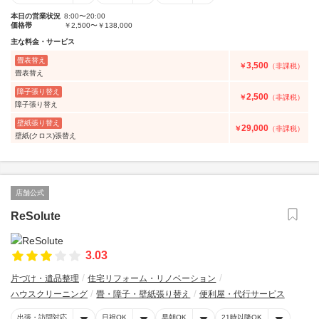
本日の営業状況
8:00〜20:00
価格帯
￥2,500〜￥138,000
主な料金・サービス
畳表替え
3,500
￥
（非課税）
畳表替え
障子張り替え
2,500
￥
（非課税）
障子張り替え
壁紙張り替え
29,000
￥
（非課税）
壁紙(クロス)張替え
店舗公式
ReSolute
3.03
片づけ・遺品整理
住宅リフォーム・リノベーション
ハウスクリーニング
畳・障子・壁紙張り替え
便利屋・代行サービス
出張・訪問対応
日祝OK
早朝OK
21時以降OK