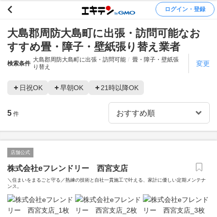
ログイン・登録
大島郡周防大島町に出張・訪問可能なお
すすめ畳・障子・壁紙張り替え業者
大島郡周防大島町に出張・訪問可能
畳・障子・壁紙張
変更
検索条件
り替え
日祝OK
早朝OK
21時以降OK
5
件
店舗公式
株式会社eフレンドリー 西宮支店
＼住まいをまるごと守る／熟練の技術と自社一貫施工で叶える、家計に優しい定期メンテナ
ンス。