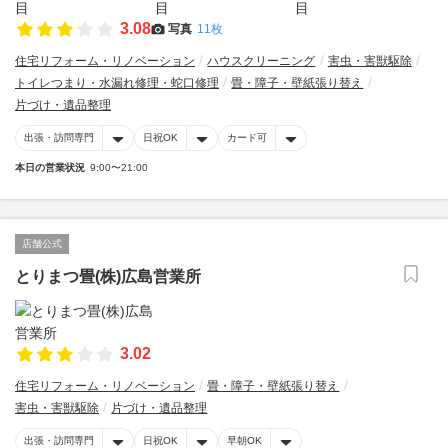
3.08
写真
11枚
住宅リフォーム・リノベーション
ハウスクリーニング
害虫・害獣駆除
トイレつまり・水漏れ修理・蛇口修理
畳・障子・壁紙張り替え
片づけ・遺品整理
出張・訪問専門
日祝OK
カード可
本日の営業状況
9:00〜21:00
店舗公式
とりまつ畳(株)広島営業所
3.02
住宅リフォーム・リノベーション
畳・障子・壁紙張り替え
害虫・害獣駆除
片づけ・遺品整理
出張・訪問専門
日祝OK
早朝OK