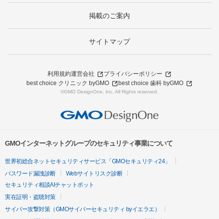
掲載のご案内
サイトマップ
利用規約
運営会社
プライバシーポリシー
best choice クリニック byGMO
best choice 歯科 byGMO
©GMO DesignOne, Inc. All Rights reserved.
GMOインターネットグループのセキュリティ事業について
世界初総合ネットセキュリティサービス「GMOセキュリティ24」
パスワード漏洩診断
Webサイトリスク診断
セキュリティ相談AIチャットボット
実在証明・盗聴対策
サイバー攻撃対策（GMOサイバーセキュリティ byイエラエ）