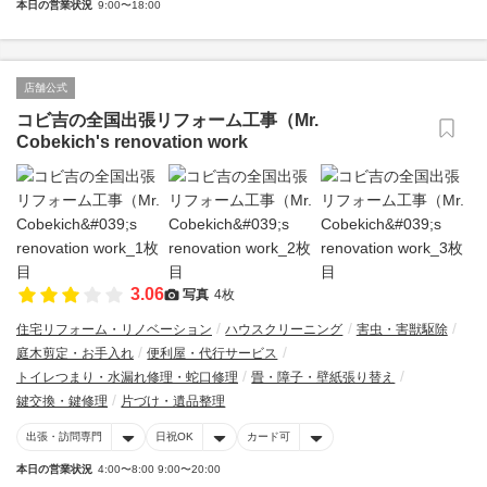
本日の営業状況
9:00〜18:00
店舗公式
コビ吉の全国出張リフォーム工事（Mr.
Cobekich's renovation work
3.06
写真
4枚
住宅リフォーム・リノベーション
ハウスクリーニング
害虫・害獣駆除
庭木剪定・お手入れ
便利屋・代行サービス
トイレつまり・水漏れ修理・蛇口修理
畳・障子・壁紙張り替え
鍵交換・鍵修理
片づけ・遺品整理
出張・訪問専門
日祝OK
カード可
本日の営業状況
4:00〜8:00 9:00〜20:00