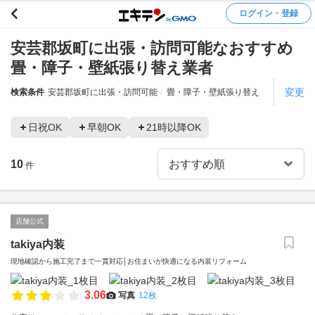
ログイン・登録
安芸郡坂町に出張・訪問可能なおすすめ
畳・障子・壁紙張り替え業者
変更
検索条件
安芸郡坂町に出張・訪問可能
畳・障子・壁紙張り替え
日祝OK
早朝OK
21時以降OK
10
件
店舗公式
takiya内装
現地確認から施工完了まで一貫対応│お住まいが快適になる内装リフォーム
3.06
写真
12枚