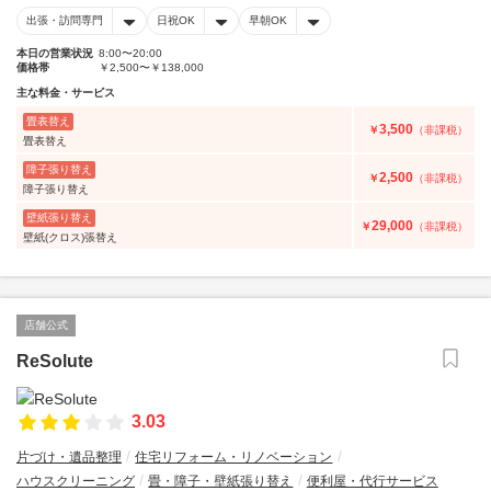
出張・訪問専門
日祝OK
早朝OK
本日の営業状況
8:00〜20:00
価格帯
￥2,500〜￥138,000
主な料金・サービス
畳表替え
3,500
￥
（非課税）
畳表替え
障子張り替え
2,500
￥
（非課税）
障子張り替え
壁紙張り替え
29,000
￥
（非課税）
壁紙(クロス)張替え
店舗公式
ReSolute
3.03
片づけ・遺品整理
住宅リフォーム・リノベーション
ハウスクリーニング
畳・障子・壁紙張り替え
便利屋・代行サービス