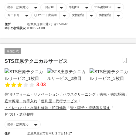
出張・訪問対応
日祝OK
早朝OK
21時以降OK
カード可
QRコード決済可
女性歓迎
男性歓迎
住所
栃木県足利市通2丁目2748-10
本日の営業状況
8:00〜24:00
店舗公式
STS庄原テクニカルサービス
3.03
住宅リフォーム・リノベーション
ハウスクリーニング
害虫・害獣駆除
庭木剪定・お手入れ
便利屋・代行サービス
トイレつまり・水漏れ修理・蛇口修理
畳・障子・壁紙張り替え
片づけ・遺品整理
出張・訪問対応
住所
広島県庄原市西本町３丁目18-17