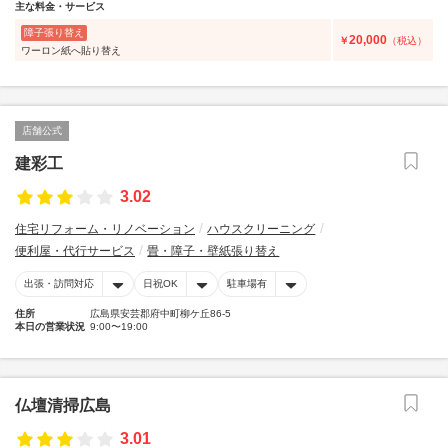
主な料金・サービス
障子張り替え
20,000
￥
（税込）
ワーロン紙へ貼り替え
店舗公式
建彩工
3.02
住宅リフォーム・リノベーション
ハウスクリーニング
便利屋・代行サービス
畳・障子・壁紙張り替え
出張・訪問対応
日祝OK
駐車場有
住所
広島県安芸郡府中町柳ケ丘86-5
本日の営業状況
9:00〜19:00
仏壇清掃広島
3.01