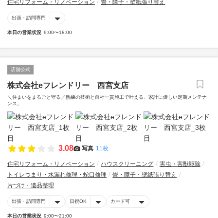
住宅リフォーム・リノベーション
畳・障子・壁紙張り替え
出張・訪問専門
本日の営業状況
9:00〜18:00
店舗公式
株式会社eフレンドリー 西宮支店
＼住まいをまるごと守る／熟練の技術と自社一貫施工で叶える、家計に優しい定期メンテナ
ンス。
3.08
写真
11枚
住宅リフォーム・リノベーション
ハウスクリーニング
害虫・害獣駆除
トイレつまり・水漏れ修理・蛇口修理
畳・障子・壁紙張り替え
片づけ・遺品整理
出張・訪問専門
日祝OK
カード可
本日の営業状況
9:00〜21:00