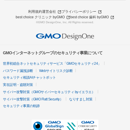
利用規約
運営会社
プライバシーポリシー
best choice クリニック byGMO
best choice 歯科 byGMO
©GMO DesignOne, Inc. All Rights reserved.
GMOインターネットグループのセキュリティ事業について
世界初総合ネットセキュリティサービス「GMOセキュリティ24」
パスワード漏洩診断
Webサイトリスク診断
セキュリティ相談AIチャットボット
実在証明・盗聴対策
サイバー攻撃対策（GMOサイバーセキュリティ byイエラエ）
サイバー攻撃対策（GMO Flatt Security）
なりすまし対策
セキュリティ事業の軌跡