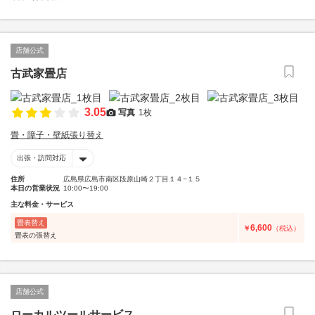
店舗公式
古武家畳店
3.05
写真
1枚
畳・障子・壁紙張り替え
出張・訪問対応
住所
広島県広島市南区段原山崎２丁目１４−１５
本日の営業状況
10:00〜19:00
主な料金・サービス
畳表替え
6,600
￥
（税込）
畳表の張替え
店舗公式
ローカルツールサービス