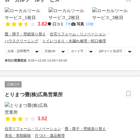
3.82
口コミ
7件
写真
10枚
畳・障子・壁紙張り替え
住宅リフォーム・リノベーション
ハウスクリーニング
トイレつまり・水漏れ修理・蛇口修理
出張・訪問専門
日祝OK
カード可
QRコード決済可
本日の営業状況
9:00〜12:00 13:00〜20:00
店舗公式
とりまつ畳(株)広島営業所
3.02
住宅リフォーム・リノベーション
畳・障子・壁紙張り替え
害虫・害獣駆除
片づけ・遺品整理