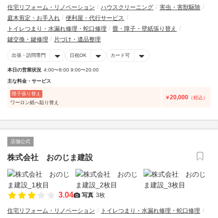
住宅リフォーム・リノベーション
ハウスクリーニング
害虫・害獣駆除
庭木剪定・お手入れ
便利屋・代行サービス
トイレつまり・水漏れ修理・蛇口修理
畳・障子・壁紙張り替え
鍵交換・鍵修理
片づけ・遺品整理
出張・訪問専門
日祝OK
カード可
本日の営業状況
4:00〜8:00 9:00〜20:00
主な料金・サービス
障子張り替え
20,000
￥
（税込）
ワーロン紙へ貼り替え
店舗公式
株式会社 おのじま建設
3.04
写真
3枚
住宅リフォーム・リノベーション
トイレつまり・水漏れ修理・蛇口修理