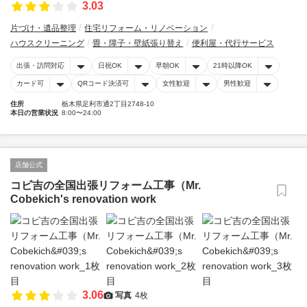
3.03
片づけ・遺品整理
住宅リフォーム・リノベーション
ハウスクリーニング
畳・障子・壁紙張り替え
便利屋・代行サービス
出張・訪問対応
日祝OK
早朝OK
21時以降OK
カード可
QRコード決済可
女性歓迎
男性歓迎
住所
栃木県足利市通2丁目2748-10
本日の営業状況
8:00〜24:00
店舗公式
コビ吉の全国出張リフォーム工事（Mr.
Cobekich's renovation work
3.06
写真
4枚