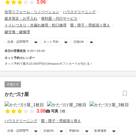
3.06
住宅リフォーム・リノベーション
ハウスクリーニング
庭木剪定・お手入れ
便利屋・代行サービス
トイレつまり・水漏れ修理・蛇口修理
畳・障子・壁紙張り替え
鍵交換・鍵修理
出張・訪問専門
ネット予約
日祝OK
本日の営業状況
9:00〜18:00
ネット予約カレンダー
ネット予約で最大10,000円分のAmazonギフトカードが当たる！
店舗公式
かたづけ屋
3.08
写真
1枚
ハウスクリーニング
畳・障子・壁紙張り替え
出張・訪問専門
日祝OK
早朝OK
駐車場有