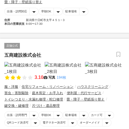
畳・障子・壁紙張り替え
出張・訪問対応
早朝OK
駐車場有
住所
新潟県十日町市太平４５１−３
本日の営業状況
8:00〜17:30
店舗公式
五商建設株式会社
3.10
写真
194枚
服・洋服
住宅リフォーム・リノベーション
ハウスクリーニング
害虫・害獣駆除
庭木剪定・お手入れ
便利屋・代行サービス
トイレつまり・水漏れ修理・蛇口修理
畳・障子・壁紙張り替え
鍵交換・鍵修理
片づけ・遺品整理
出張・訪問専門
早朝OK
駐車場有
カード可
QRコード決済可
電子マネー決済可
オーダーメイド