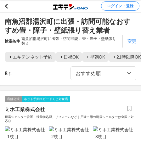
ログイン・登録
南魚沼郡湯沢町に出張・訪問可能なおす
すめ畳・障子・壁紙張り替え業者
南魚沼郡湯沢町に出張・訪問可能
畳・障子・壁紙張り
変更
検索条件
替え
エキテンネット予約
日祝OK
早朝OK
21時以降OK
8
件
店舗公式
ネット予約スピードくじ対象店
ミホ工業株式会社
耐震シェルター設置、残置物処理、リフォームなど｜戸建て用の耐震シェルターは全国に対
応◎