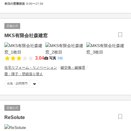
本日の営業状況
8:00〜17:30
店舗公式
MKS有限会社森建窓
3.04
写真
9枚
住宅リフォーム・リノベーション
鍵交換・鍵修理
畳・障子・壁紙張り替え
出張・訪問専門
店舗公式
ReSolute