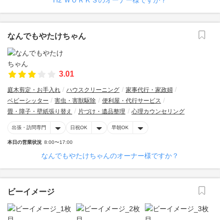
H2 ＷＯＲＫＳのオーナー様ですか？
なんでもやたけちゃん
3.01
庭木剪定・お手入れ
ハウスクリーニング
家事代行・家政婦
ベビーシッター
害虫・害獣駆除
便利屋・代行サービス
畳・障子・壁紙張り替え
片づけ・遺品整理
心理カウンセリング
出張・訪問専門
日祝OK
早朝OK
本日の営業状況
8:00〜17:00
なんでもやたけちゃんのオーナー様ですか？
ビーイメージ