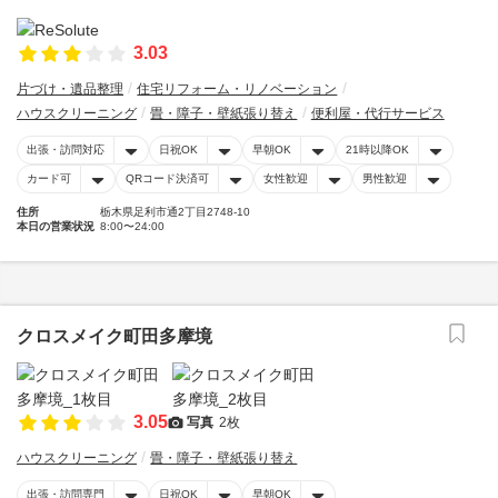
3.03
片づけ・遺品整理
住宅リフォーム・リノベーション
ハウスクリーニング
畳・障子・壁紙張り替え
便利屋・代行サービス
出張・訪問対応
日祝OK
早朝OK
21時以降OK
カード可
QRコード決済可
女性歓迎
男性歓迎
住所
栃木県足利市通2丁目2748-10
本日の営業状況
8:00〜24:00
クロスメイク町田多摩境
3.05
写真
2枚
ハウスクリーニング
畳・障子・壁紙張り替え
出張・訪問専門
日祝OK
早朝OK