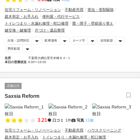
住宅リフォーム・リノベーション
不動産売買
害虫・害獣駆除
庭木剪定・お手入れ
便利屋・代行サービス
トイレつまり・水漏れ修理・蛇口修理
畳・障子・壁紙張り替え
鍵交換・鍵修理
片づけ・遺品整理
出張・訪問対応
駐車場有
カード可
女性歓迎
男性歓迎
住所
千葉県大網白里市木崎８４−１
本日の営業状況
9:00〜19:00
店舗公式
Saxsia Reform
3.21
口コミ
1件
写真
11枚
住宅リフォーム・リノベーション
不動産売買
ハウスクリーニング
庭木剪定・お手入れ
トイレつまり・水漏れ修理・蛇口修理