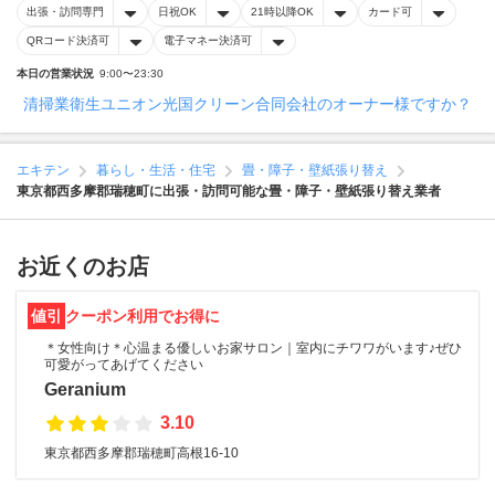
出張・訪問専門
日祝OK
21時以降OK
カード可
QRコード決済可
電子マネー決済可
本日の営業状況
9:00〜23:30
清掃業衛生ユニオン光国クリーン合同会社のオーナー様ですか？
エキテン
暮らし・生活・住宅
畳・障子・壁紙張り替え
東京都西多摩郡瑞穂町に出張・訪問可能な畳・障子・壁紙張り替え業者
お近くのお店
値引
クーポン利用でお得に
＊女性向け＊心温まる優しいお家サロン｜室内にチワワがいます♪ぜひ
可愛がってあげてください
Geranium
3.10
東京都西多摩郡瑞穂町高根16-10