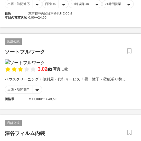
出張・訪問対応
日祝OK
21時以降OK
24時間営業
住所
東京都中央区日本橋浜町2-56-2
本日の営業状況
0:00〜24:00
店舗公式
ソートフルワーク
3.02
写真
1枚
ハウスクリーニング
便利屋・代行サービス
畳・障子・壁紙張り替え
出張・訪問専門
価格帯
￥11,000〜￥49,500
店舗公式
深谷フィルム内装