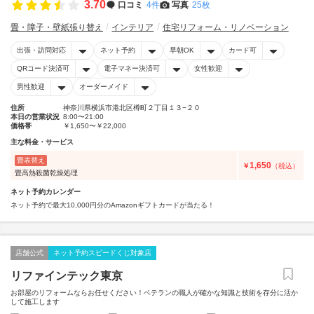
3.70
口コミ
4件
写真
25枚
畳・障子・壁紙張り替え
インテリア
住宅リフォーム・リノベーション
出張・訪問対応
ネット予約
早朝OK
カード可
QRコード決済可
電子マネー決済可
女性歓迎
男性歓迎
オーダーメイド
住所
神奈川県横浜市港北区樽町２丁目１３−２０
本日の営業状況
8:00〜21:00
価格帯
￥1,650〜￥22,000
主な料金・サービス
畳表替え
1,650
￥
（税込）
畳高熱殺菌乾燥処理
ネット予約カレンダー
ネット予約で最大10,000円分のAmazonギフトカードが当たる！
店舗公式
ネット予約スピードくじ対象店
リファインテック東京
お部屋のリフォームならお任せください！ベテランの職人が確かな知識と技術を存分に活か
して施工します