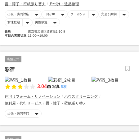
畳・障子・壁紙張り替え
片づけ・遺品整理
出張・訪問対応
日祝OK
クーポン有
完全予約制
女性歓迎
男性歓迎
住所
東京都渋谷区道玄坂1-10-8
本日の営業状況
11:00〜19:00
店舗公式
彩宿
3.04
写真
9枚
住宅リフォーム・リノベーション
ハウスクリーニング
便利屋・代行サービス
畳・障子・壁紙張り替え
出張・訪問専門