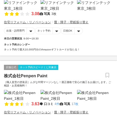
3.08
写真
3枚
住宅リフォーム・リノベーション
畳・障子・壁紙張り替え
出張・訪問専門
ネット予約
日祝OK
本日の営業状況
9:00〜18:30
ネット予約カレンダー
ネット予約で最大10,000円分のAmazonギフトカードが当たる！
店舗公式
ネット予約スピードくじ対象店
株式会社Penpen Paint
［職人直営の塗装店］ムダな中間マージンなし！適正価格で安心の施工をお届けします。ご
相談・お見積無料！
3.63
口コミ
4件
写真
17枚
住宅リフォーム・リノベーション
畳・障子・壁紙張り替え