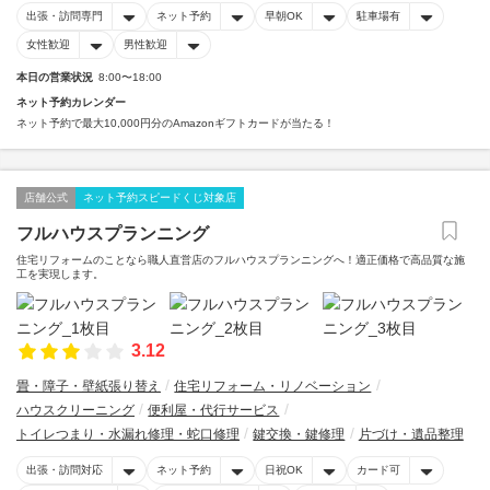
出張・訪問専門
ネット予約
早朝OK
駐車場有
女性歓迎
男性歓迎
本日の営業状況
8:00〜18:00
ネット予約カレンダー
ネット予約で最大10,000円分のAmazonギフトカードが当たる！
店舗公式
ネット予約スピードくじ対象店
フルハウスプランニング
住宅リフォームのことなら職人直営店のフルハウスプランニングへ！適正価格で高品質な施
工を実現します。
3.12
畳・障子・壁紙張り替え
住宅リフォーム・リノベーション
ハウスクリーニング
便利屋・代行サービス
トイレつまり・水漏れ修理・蛇口修理
鍵交換・鍵修理
片づけ・遺品整理
出張・訪問対応
ネット予約
日祝OK
カード可