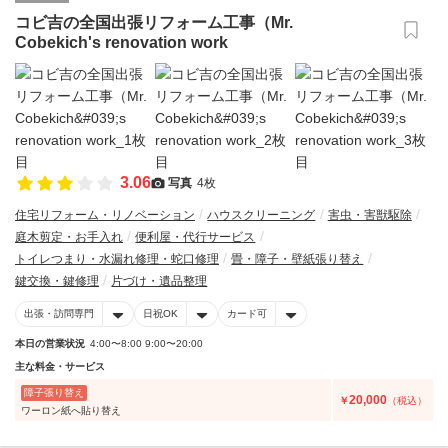
コビ吉の全国出張リフォーム工事（Mr.
Cobekich's renovation work
3.06
写真
4枚
住宅リフォーム・リノベーション
ハウスクリーニング
害虫・害獣駆除
庭木剪定・お手入れ
便利屋・代行サービス
トイレつまり・水漏れ修理・蛇口修理
畳・障子・壁紙張り替え
鍵交換・鍵修理
片づけ・遺品整理
出張・訪問専門
日祝OK
カード可
本日の営業状況
4:00〜8:00 9:00〜20:00
主な料金・サービス
障子張り替え
20,000
￥
（税込）
ワーロン紙へ貼り替え