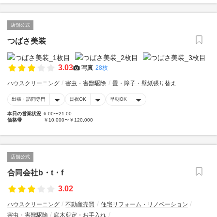
店舗公式
つばさ美装
3.03
写真
28枚
ハウスクリーニング
害虫・害獣駆除
畳・障子・壁紙張り替え
出張・訪問専門
日祝OK
早朝OK
本日の営業状況
6:00〜21:00
価格帯
￥10,000〜￥120,000
店舗公式
合同会社b・t・f
3.02
ハウスクリーニング
不動産売買
住宅リフォーム・リノベーション
害虫・害獣駆除
庭木剪定・お手入れ