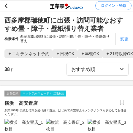
ログイン・登録
西多摩郡瑞穂町に出張・訪問可能なおす
すめ畳・障子・壁紙張り替え業者
西多摩郡瑞穂町に出張・訪問可能
畳・障子・壁紙張り
変更
検索条件
替え
エキテンネット予約
日祝OK
早朝OK
21時以降OK
38
件
店舗公式
ネット予約スピードくじ対象店
横浜 高安畳店
創業100年 伝統と信頼を受け継ぐ畳店。はじめての畳替えもメンテナンスも安心してお任せ
ください。