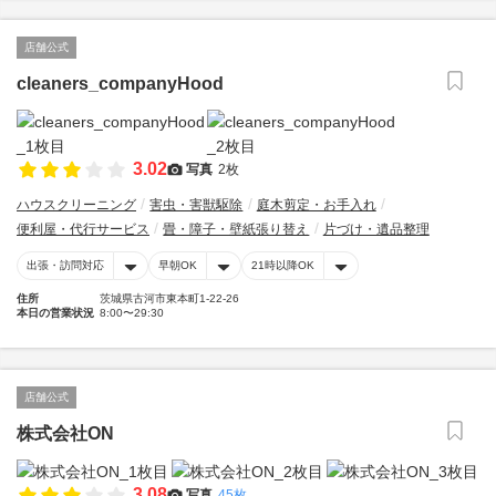
店舗公式
cleaners_companyHood
3.02
写真
2枚
ハウスクリーニング
害虫・害獣駆除
庭木剪定・お手入れ
便利屋・代行サービス
畳・障子・壁紙張り替え
片づけ・遺品整理
出張・訪問対応
早朝OK
21時以降OK
住所
茨城県古河市東本町1-22-26
本日の営業状況
8:00〜29:30
店舗公式
株式会社ON
3.08
写真
45枚