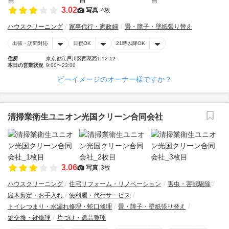
3.02
写真
4枚
ハウスクリーニング
家事代行・家政婦
畳・障子・壁紙張り替え
出張・訪問対応
日祝OK
21時以降OK
住所
東京都江戸川区西葛西1-12-12
本日の営業状況
9:00〜23:00
ビーイメージのオーナー様ですか？
清掃業衛生ユニオン光国クリーン合同会社
3.06
写真
3枚
ハウスクリーニング
住宅リフォーム・リノベーション
害虫・害獣駆除
庭木剪定・お手入れ
便利屋・代行サービス
トイレつまり・水漏れ修理・蛇口修理
畳・障子・壁紙張り替え
鍵交換・鍵修理
片づけ・遺品整理