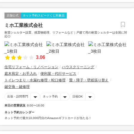
店舗公式
ネット予約スピードくじ対象店
ミホ工業株式会社
耐震シェルター設置、残置物処理、リフォームなど｜戸建て用の耐震シェルターは全国に対
応◎
3.06
住宅リフォーム・リノベーション
ハウスクリーニング
庭木剪定・お手入れ
便利屋・代行サービス
トイレつまり・水漏れ修理・蛇口修理
畳・障子・壁紙張り替え
鍵交換・鍵修理
出張・訪問専門
ネット予約
日祝OK
本日の営業状況
9:00〜18:00
ネット予約カレンダー
ネット予約で最大10,000円分のAmazonギフトカードが当たる！