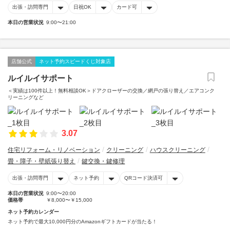
出張・訪問専門
日祝OK
カード可
本日の営業状況
9:00〜21:00
店舗公式
ネット予約スピードくじ対象店
ルイルイサポート
＜実績は100件以上！無料相談OK＞ドアクローザーの交換／網戸の張り替え／エアコンク
リーニングなど
3.07
住宅リフォーム・リノベーション
クリーニング
ハウスクリーニング
畳・障子・壁紙張り替え
鍵交換・鍵修理
出張・訪問専門
ネット予約
QRコード決済可
本日の営業状況
9:00〜20:00
価格帯
￥8,000〜￥15,000
ネット予約カレンダー
ネット予約で最大10,000円分のAmazonギフトカードが当たる！