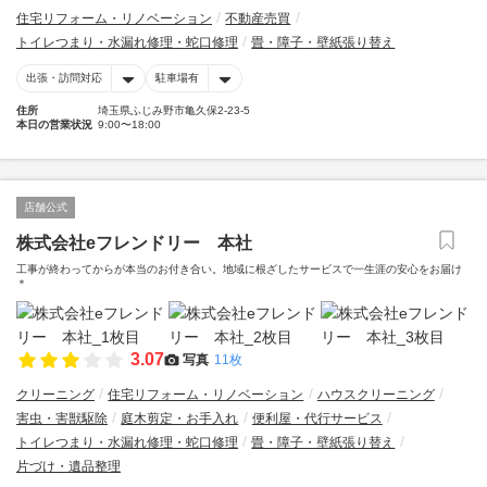
住宅リフォーム・リノベーション
不動産売買
トイレつまり・水漏れ修理・蛇口修理
畳・障子・壁紙張り替え
出張・訪問対応
駐車場有
住所
埼玉県ふじみ野市亀久保2-23-5
本日の営業状況
9:00〜18:00
店舗公式
株式会社eフレンドリー 本社
工事が終わってからが本当のお付き合い。地域に根ざしたサービスで一生涯の安心をお届け
＊
3.07
写真
11枚
クリーニング
住宅リフォーム・リノベーション
ハウスクリーニング
害虫・害獣駆除
庭木剪定・お手入れ
便利屋・代行サービス
トイレつまり・水漏れ修理・蛇口修理
畳・障子・壁紙張り替え
片づけ・遺品整理