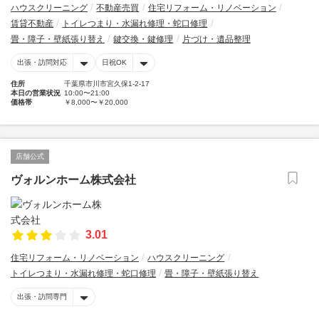
ハウスクリーニング
不動産売買
住宅リフォーム・リノベーション
賃貸不動産
トイレつまり・水漏れ修理・蛇口修理
畳・障子・壁紙張り替え
鍵交換・鍵修理
片づけ・遺品整理
出張・訪問対応
日祝OK
住所
千葉県市川市宮久保1-2-17
本日の営業状況
10:00〜21:00
価格帯
￥8,000〜￥20,000
店舗公式
ヴォルンホーム株式会社
3.01
住宅リフォーム・リノベーション
ハウスクリーニング
トイレつまり・水漏れ修理・蛇口修理
畳・障子・壁紙張り替え
出張・訪問専門