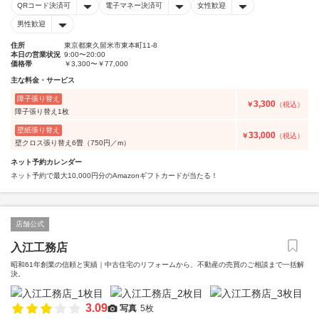
QRコード決済可
電子マネー決済可
女性歓迎
男性歓迎
住所
東京都東久留米市東本町11-8
本日の営業状況
9:00〜20:00
価格帯
￥3,300〜￥77,000
主な料金・サービス
障子張り替え
3,300
￥
（税込）
障子張り替え1枚
壁紙張り替え
33,000
￥
（税込）
壁クロス張り替え6畳（750円／m）
ネット予約カレンダー
ネット予約で最大10,000円分のAmazonギフトカードが当たる！
店舗公式
入江工務店
昭和61年創業の信頼と実績｜中古住宅のリフォームから、不動産の売買のご相談まで一括解
決。
3.09
写真
5枚