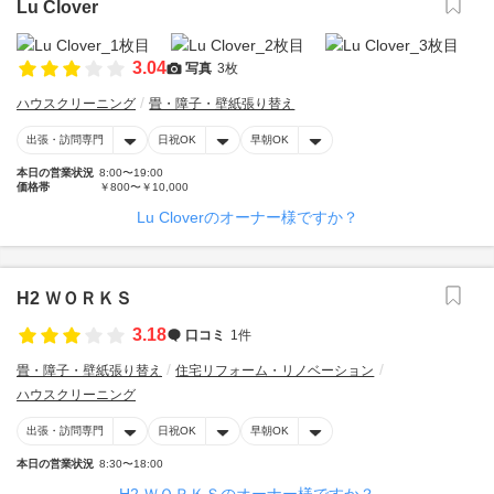
Lu Clover
3.04
写真
3枚
ハウスクリーニング
畳・障子・壁紙張り替え
出張・訪問専門
日祝OK
早朝OK
本日の営業状況
8:00〜19:00
価格帯
￥800〜￥10,000
Lu Cloverのオーナー様ですか？
H2 ＷＯＲＫＳ
3.18
口コミ
1件
畳・障子・壁紙張り替え
住宅リフォーム・リノベーション
ハウスクリーニング
出張・訪問専門
日祝OK
早朝OK
本日の営業状況
8:30〜18:00