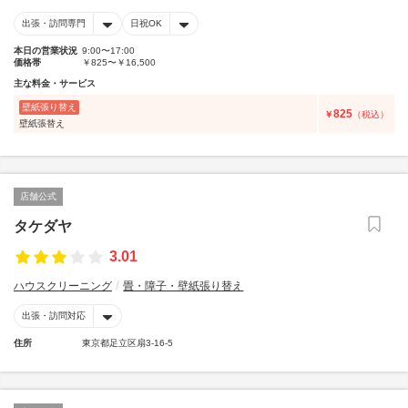
出張・訪問専門
日祝OK
本日の営業状況
9:00〜17:00
価格帯
￥825〜￥16,500
主な料金・サービス
壁紙張り替え
825
￥
（税込）
壁紙張替え
店舗公式
タケダヤ
3.01
ハウスクリーニング
畳・障子・壁紙張り替え
出張・訪問対応
住所
東京都足立区扇3-16-5