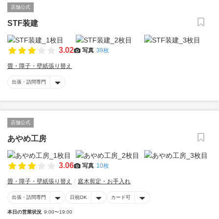
店舗公式
STF装建
3.02
写真
39枚
畳・障子・壁紙張り替え
出張・訪問専門
店舗公式
あやめ工房
3.06
写真
10枚
畳・障子・壁紙張り替え
庭木剪定・お手入れ
出張・訪問専門
日祝OK
カード可
本日の営業状況
9:00〜19:00