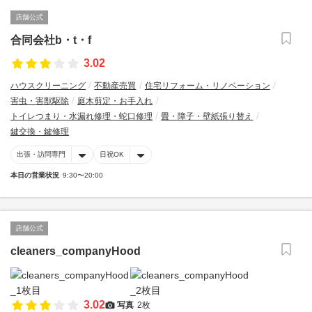
店舗公式
合同会社b・t・f
3.02
ハウスクリーニング
不動産売買
住宅リフォーム・リノベーション
害虫・害獣駆除
庭木剪定・お手入れ
トイレつまり・水漏れ修理・蛇口修理
畳・障子・壁紙張り替え
鍵交換・鍵修理
出張・訪問専門
日祝OK
本日の営業状況
9:30〜20:00
店舗公式
cleaners_companyHood
3.02
写真
2枚