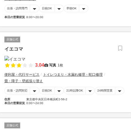
出張・訪問専門
日祝OK
早朝OK
本日の営業状況
8:00〜20:00
店舗公式
イエコマ
3.04
写真
1枚
便利屋・代行サービス
トイレつまり・水漏れ修理・蛇口修理
畳・障子・壁紙張り替え
出張・訪問対応
日祝OK
21時以降OK
24時間営業
住所
東京都中央区日本橋浜町2-56-2
本日の営業状況
0:00〜24:00
店舗公式