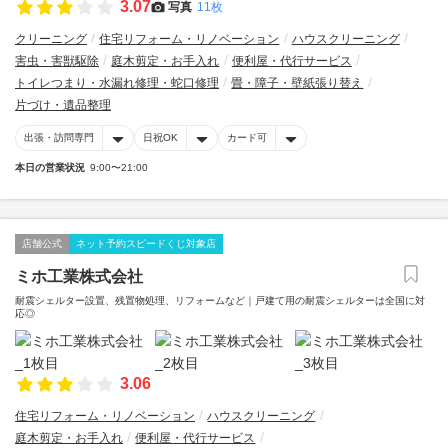
3.07
写真
11枚
クリーニング
住宅リフォーム・リノベーション
ハウスクリーニング
害虫・害獣駆除
庭木剪定・お手入れ
便利屋・代行サービス
トイレつまり・水漏れ修理・蛇口修理
畳・障子・壁紙張り替え
片づけ・遺品整理
出張・訪問専門
日祝OK
カード可
本日の営業状況
9:00〜21:00
店舗公式
ネット予約スピードくじ対象店
ミホ工業株式会社
耐震シェルター設置、残置物処理、リフォームなど｜戸建て用の耐震シェルターは全国に対
応◎
3.06
住宅リフォーム・リノベーション
ハウスクリーニング
庭木剪定・お手入れ
便利屋・代行サービス