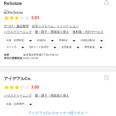
ReSolute
3.03
片づけ・遺品整理
住宅リフォーム・リノベーション
ハウスクリーニング
畳・障子・壁紙張り替え
便利屋・代行サービス
出張・訪問対応
日祝OK
早朝OK
21時以降OK
カード可
QRコード決済可
女性歓迎
男性歓迎
住所
栃木県足利市通2丁目2748-10
本日の営業状況
8:00〜24:00
アイデアルCo.
3.00
ハウスクリーニング
畳・障子・壁紙張り替え
出張・訪問専門
アイデアルCo.のオーナー様ですか？