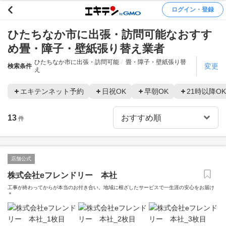
ログイン・登録
ひたちなか市に出張・訪問可能なおすす
め畳・障子・壁紙張り替え業者
ひたちなか市に出張・訪問可能
畳・障子・壁紙張り替
変更
検索条件
え
エキテンネット予約
日祝OK
早朝OK
21時以降OK
13
件
店舗公式
株式会社eフレンドリー 本社
工事が終わってからが本当のお付き合い。地域に根ざしたサービスで一生涯の安心をお届け
＊