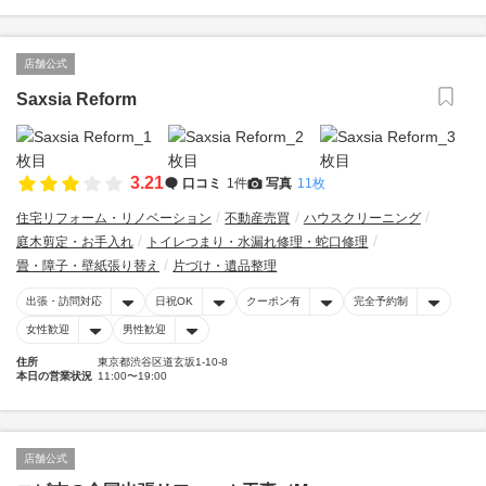
店舗公式
Saxsia Reform
3.21
口コミ
1件
写真
11枚
住宅リフォーム・リノベーション
不動産売買
ハウスクリーニング
庭木剪定・お手入れ
トイレつまり・水漏れ修理・蛇口修理
畳・障子・壁紙張り替え
片づけ・遺品整理
出張・訪問対応
日祝OK
クーポン有
完全予約制
女性歓迎
男性歓迎
住所
東京都渋谷区道玄坂1-10-8
本日の営業状況
11:00〜19:00
店舗公式