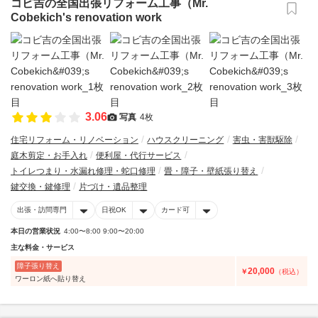
コビ吉の全国出張リフォーム工事（Mr.
Cobekich's renovation work
3.06
写真
4枚
住宅リフォーム・リノベーション
ハウスクリーニング
害虫・害獣駆除
庭木剪定・お手入れ
便利屋・代行サービス
トイレつまり・水漏れ修理・蛇口修理
畳・障子・壁紙張り替え
鍵交換・鍵修理
片づけ・遺品整理
出張・訪問専門
日祝OK
カード可
本日の営業状況
4:00〜8:00 9:00〜20:00
主な料金・サービス
障子張り替え
20,000
￥
（税込）
ワーロン紙へ貼り替え