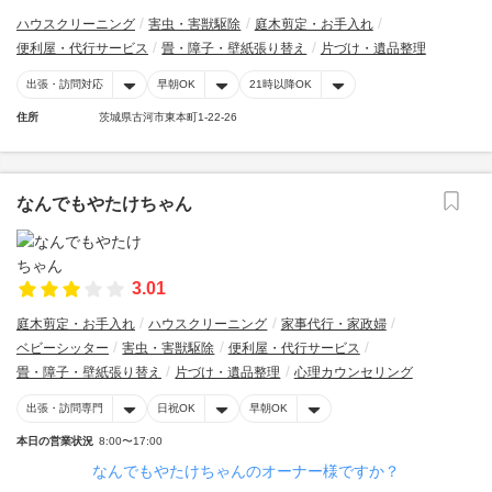
ハウスクリーニング
害虫・害獣駆除
庭木剪定・お手入れ
便利屋・代行サービス
畳・障子・壁紙張り替え
片づけ・遺品整理
出張・訪問対応
早朝OK
21時以降OK
住所
茨城県古河市東本町1-22-26
なんでもやたけちゃん
3.01
庭木剪定・お手入れ
ハウスクリーニング
家事代行・家政婦
ベビーシッター
害虫・害獣駆除
便利屋・代行サービス
畳・障子・壁紙張り替え
片づけ・遺品整理
心理カウンセリング
出張・訪問専門
日祝OK
早朝OK
本日の営業状況
8:00〜17:00
なんでもやたけちゃんのオーナー様ですか？