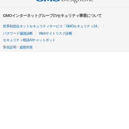
GMOインターネットグループのセキュリティ事業について
世界初総合ネットセキュリティサービス「GMOセキュリティ24」
パスワード漏洩診断
Webサイトリスク診断
セキュリティ相談AIチャットボット
実在証明・盗聴対策
サイバー攻撃対策（GMOサイバーセキュリティ byイエラエ）
サイバー攻撃対策（GMO Flatt Security）
なりすまし対策
セキュリティ事業の軌跡