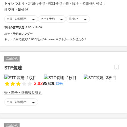
トイレつまり・水漏れ修理・蛇口修理
畳・障子・壁紙張り替え
鍵交換・鍵修理
出張・訪問専門
ネット予約
日祝OK
本日の営業状況
9:00〜18:00
ネット予約カレンダー
ネット予約で最大10,000円分のAmazonギフトカードが当たる！
店舗公式
STF装建
3.02
写真
39枚
畳・障子・壁紙張り替え
出張・訪問専門
店舗公式