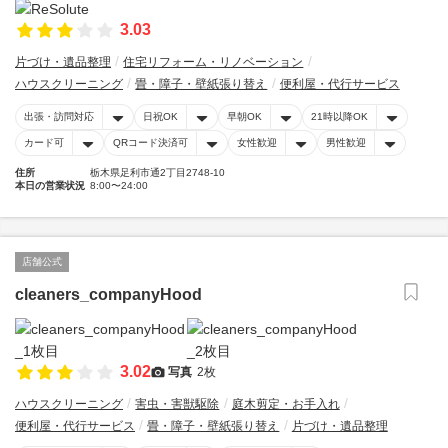
3.03
片づけ・遺品整理
住宅リフォーム・リノベーション
ハウスクリーニング
畳・障子・壁紙張り替え
便利屋・代行サービス
出張・訪問対応
日祝OK
早朝OK
21時以降OK
カード可
QRコード決済可
女性歓迎
男性歓迎
住所
栃木県足利市通2丁目2748-10
本日の営業状況
8:00〜24:00
店舗公式
cleaners_companyHood
3.02
写真
2枚
ハウスクリーニング
害虫・害獣駆除
庭木剪定・お手入れ
便利屋・代行サービス
畳・障子・壁紙張り替え
片づけ・遺品整理