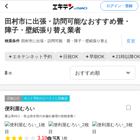
ログイン・登録
田村市に出張・訪問可能なおすすめ畳・
障子・壁紙張り替え業者
変更
検索条件
田村市に出張・訪問可能
畳・障子・壁紙張り替え
エキテンネット予約
日祝OK
早朝OK
21時以降OK
8
件
店舗公式
ネット予約スピードくじ対象店
便利屋むろい
夏は草刈り・冬は排水管の水漏れ修理の依頼多数！
3.10
写真
1枚