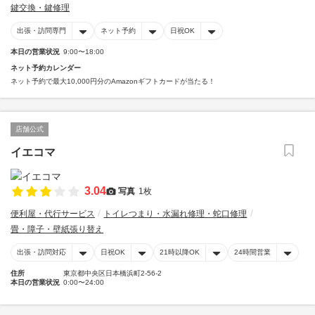
鍵交換・鍵修理
出張・訪問専門
ネット予約
日祝OK
本日の営業状況
9:00〜18:00
ネット予約カレンダー
ネット予約で最大10,000円分のAmazonギフトカードが当たる！
店舗公式
イエコマ
3.04
写真
1枚
便利屋・代行サービス
トイレつまり・水漏れ修理・蛇口修理
畳・障子・壁紙張り替え
出張・訪問対応
日祝OK
21時以降OK
24時間営業
住所
東京都中央区日本橋浜町2-56-2
本日の営業状況
0:00〜24:00