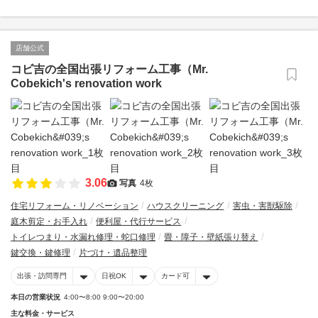
店舗公式
コビ吉の全国出張リフォーム工事（Mr.
Cobekich's renovation work
3.06
写真
4枚
住宅リフォーム・リノベーション
ハウスクリーニング
害虫・害獣駆除
庭木剪定・お手入れ
便利屋・代行サービス
トイレつまり・水漏れ修理・蛇口修理
畳・障子・壁紙張り替え
鍵交換・鍵修理
片づけ・遺品整理
出張・訪問専門
日祝OK
カード可
本日の営業状況
4:00〜8:00 9:00〜20:00
主な料金・サービス