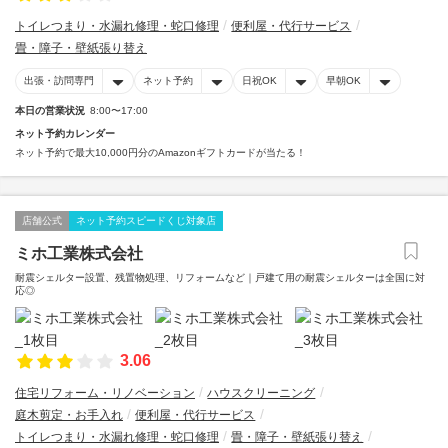
トイレつまり・水漏れ修理・蛇口修理
便利屋・代行サービス
畳・障子・壁紙張り替え
出張・訪問専門
ネット予約
日祝OK
早朝OK
本日の営業状況
8:00〜17:00
ネット予約カレンダー
ネット予約で最大10,000円分のAmazonギフトカードが当たる！
店舗公式
ネット予約スピードくじ対象店
ミホ工業株式会社
耐震シェルター設置、残置物処理、リフォームなど｜戸建て用の耐震シェルターは全国に対
応◎
3.06
住宅リフォーム・リノベーション
ハウスクリーニング
庭木剪定・お手入れ
便利屋・代行サービス
トイレつまり・水漏れ修理・蛇口修理
畳・障子・壁紙張り替え