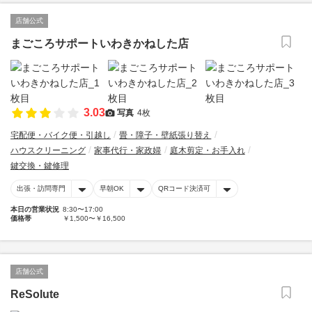
店舗公式
まごころサポートいわきかねした店
3.03
写真
4枚
宅配便・バイク便・引越し
畳・障子・壁紙張り替え
ハウスクリーニング
家事代行・家政婦
庭木剪定・お手入れ
鍵交換・鍵修理
出張・訪問専門
早朝OK
QRコード決済可
本日の営業状況
8:30〜17:00
価格帯
￥1,500〜￥16,500
店舗公式
ReSolute