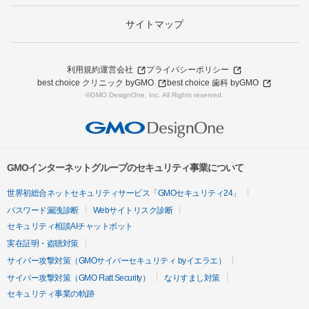
サイトマップ
利用規約
運営会社
プライバシーポリシー
best choice クリニック byGMO
best choice 歯科 byGMO
©GMO DesignOne, Inc. All Rights reserved.
GMOインターネットグループのセキュリティ事業について
世界初総合ネットセキュリティサービス「GMOセキュリティ24」
パスワード漏洩診断
Webサイトリスク診断
セキュリティ相談AIチャットボット
実在証明・盗聴対策
サイバー攻撃対策（GMOサイバーセキュリティ byイエラエ）
サイバー攻撃対策（GMO Flatt Security）
なりすまし対策
セキュリティ事業の軌跡