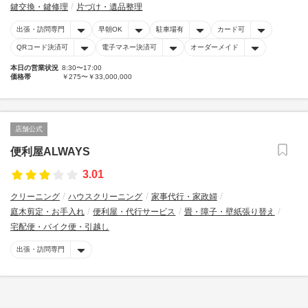
鍵交換・鍵修理
片づけ・遺品整理
出張・訪問専門
早朝OK
駐車場有
カード可
QRコード決済可
電子マネー決済可
オーダーメイド
本日の営業状況
8:30〜17:00
価格帯
￥275〜￥33,000,000
店舗公式
便利屋ALWAYS
3.01
クリーニング
ハウスクリーニング
家事代行・家政婦
庭木剪定・お手入れ
便利屋・代行サービス
畳・障子・壁紙張り替え
宅配便・バイク便・引越し
出張・訪問専門