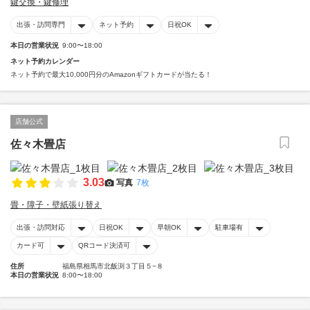
鍵交換・鍵修理
出張・訪問専門
ネット予約
日祝OK
本日の営業状況
9:00〜18:00
ネット予約カレンダー
ネット予約で最大10,000円分のAmazonギフトカードが当たる！
店舗公式
佐々木畳店
3.03
写真
7枚
畳・障子・壁紙張り替え
出張・訪問対応
日祝OK
早朝OK
駐車場有
カード可
QRコード決済可
住所
福島県相馬市北飯渕３丁目５−８
本日の営業状況
8:00〜18:00