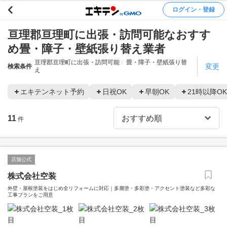
ログイン・登録
亘理郡亘理町に出張・訪問可能なおすす
め畳・障子・壁紙張り替え業者
亘理郡亘理町に出張・訪問可能
畳・障子・壁紙張り替
変更
検索条件
え
エキテンネット予約
日祝OK
早朝OK
21時以降OK
11
件
店舗公式
株式会社空装
外壁・屋根塗装をはじめ全リフォームに対応｜多層塗・多彩塗・アクセント塗装など多彩な
工事プランをご用意