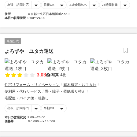
出張・訪問対応
日祝OK
21時以降OK
24時間営業
住所
東京都中央区日本橋浜町2-56-2
本日の営業状況
0:00〜24:00
店舗公式
よろずや ユタカ運送
3.03
写真
4枚
住宅リフォーム・リノベーション
庭木剪定・お手入れ
便利屋・代行サービス
畳・障子・壁紙張り替え
宅配便・バイク便・引越し
出張・訪問専門
早朝OK
本日の営業状況
9:00〜20:00
価格帯
￥6,000〜￥16,500