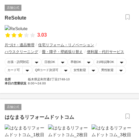
店舗公式
ReSolute
3.03
片づけ・遺品整理
住宅リフォーム・リノベーション
ハウスクリーニング
畳・障子・壁紙張り替え
便利屋・代行サービス
出張・訪問対応
日祝OK
早朝OK
21時以降OK
カード可
QRコード決済可
女性歓迎
男性歓迎
住所
栃木県足利市通2丁目2748-10
本日の営業状況
8:00〜24:00
店舗公式
はなまるリフォームドットコム