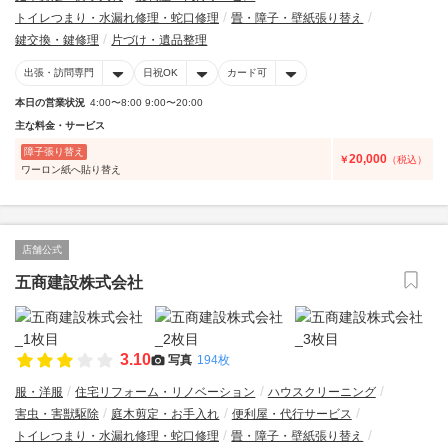
トイレつまり・水漏れ修理・蛇口修理
畳・障子・壁紙張り替え
鍵交換・鍵修理
片づけ・遺品整理
出張・訪問専門
日祝OK
カード可
本日の営業状況
4:00〜8:00 9:00〜20:00
主な料金・サービス
障子張り替え
20,000
￥
（税込）
ワーロン紙へ貼り替え
店舗公式
五商建設株式会社
3.10
写真
194枚
服・洋服
住宅リフォーム・リノベーション
ハウスクリーニング
害虫・害獣駆除
庭木剪定・お手入れ
便利屋・代行サービス
トイレつまり・水漏れ修理・蛇口修理
畳・障子・壁紙張り替え