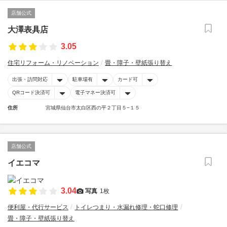
店舗公式
大澤表具店
3.05
住宅リフォーム・リノベーション
畳・障子・壁紙張り替え
出張・訪問対応
駐車場有
カード可
QRコード決済可
電子マネー決済可
住所
宮城県仙台市太白区西の平２丁目５−１５
店舗公式
イエコマ
3.04
写真
1枚
便利屋・代行サービス
トイレつまり・水漏れ修理・蛇口修理
畳・障子・壁紙張り替え