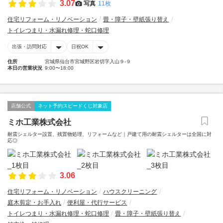
3.07
写真
11枚
住宅リフォーム・リノベーション
畳・障子・壁紙張り替え
トイレつまり・水漏れ修理・蛇口修理
出張・訪問対応
日祝OK
住所
宮城県仙台市宮城野区岩切字入山９-９
本日の営業状況
9:00〜18:00
店舗公式
ネット予約スピードくじ対象店
ミホ工業株式会社
耐震シェルター設置、残置物処理、リフォームなど｜戸建て用の耐震シェルターは全国に対
応◎
3.06
住宅リフォーム・リノベーション
ハウスクリーニング
庭木剪定・お手入れ
便利屋・代行サービス
トイレつまり・水漏れ修理・蛇口修理
畳・障子・壁紙張り替え