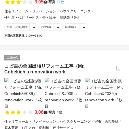
3.05
写真
17枚
住宅リフォーム・リノベーション
ハウスクリーニング
便利屋・代行サービス
畳・障子・壁紙張り替え
出張・訪問専門
日祝OK
駐車場有
本日の営業状況
9:00〜18:00
店舗公式
コビ吉の全国出張リフォーム工事（Mr.
Cobekich's renovation work
3.06
写真
4枚
住宅リフォーム・リノベーション
ハウスクリーニング
害虫・害獣駆除
庭木剪定・お手入れ
便利屋・代行サービス