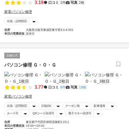
3.19
口コミ
1件
写真
2枚
家電パソコン修理
出張・訪問対応
住所
大阪府大阪市東成区東今里3-4-4-501
本日の営業状況
定休日
店舗公式
パソコン修理 Ｇ・Ｏ・Ｇ
3.77
口コミ
6件
写真
19枚
家電パソコン修理
出張・訪問対応
日祝OK
クーポン有
駐車場有
カード可
QRコード決済可
電子マネー決済可
住所
東京都千代田区神田淡路町2-23-1
本日の営業状況
10:00〜20:00