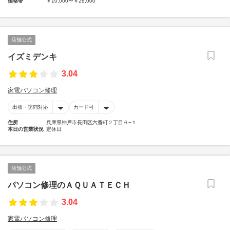
価格帯
￥10,000〜￥28,000
店舗公式
イズミデンキ
3.04
家電パソコン修理
出張・訪問対応
カード可
住所
兵庫県神戸市長田区六番町２丁目６−１
本日の営業状況
定休日
店舗公式
パソコン修理のＡＱＵＡＴＥＣＨ
3.04
家電パソコン修理