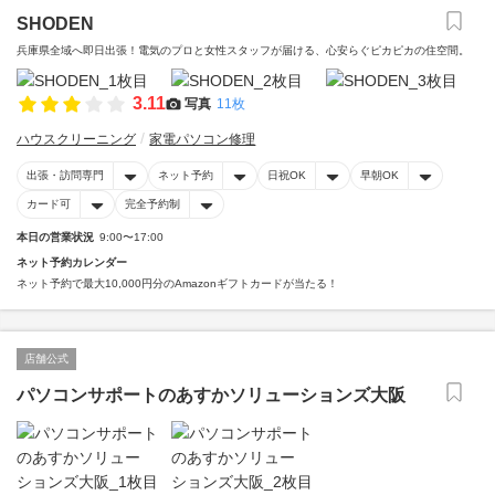
SHODEN
兵庫県全域へ即日出張！電気のプロと女性スタッフが届ける、心安らぐピカピカの住空間。
3.11
写真
11枚
ハウスクリーニング
家電パソコン修理
出張・訪問専門
ネット予約
日祝OK
早朝OK
カード可
完全予約制
本日の営業状況
9:00〜17:00
ネット予約カレンダー
ネット予約で最大10,000円分のAmazonギフトカードが当たる！
店舗公式
パソコンサポートのあすかソリューションズ大阪