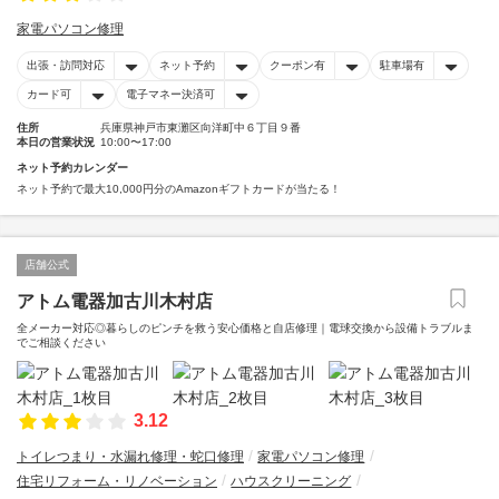
家電パソコン修理
出張・訪問対応
ネット予約
クーポン有
駐車場有
カード可
電子マネー決済可
住所
兵庫県神戸市東灘区向洋町中６丁目９番
本日の営業状況
10:00〜17:00
ネット予約カレンダー
ネット予約で最大10,000円分のAmazonギフトカードが当たる！
店舗公式
アトム電器加古川木村店
全メーカー対応◎暮らしのピンチを救う安心価格と自店修理｜電球交換から設備トラブルま
でご相談ください
3.12
トイレつまり・水漏れ修理・蛇口修理
家電パソコン修理
住宅リフォーム・リノベーション
ハウスクリーニング