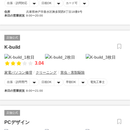
出張・訪問対応
日祝OK
カード可
住所
兵庫県神戸市垂水区舞多聞西8丁目18番9号
本日の営業状況
9:00〜20:00
店舗公式
K-build
3.04
家電パソコン修理
クリーニング
害虫・害獣駆除
出張・訪問専門
日祝OK
早朝OK
電気工事士
本日の営業状況
8:00〜21:00
店舗公式
PCデザイン