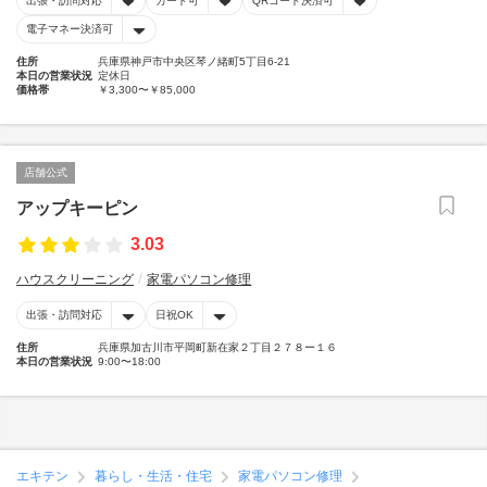
出張・訪問対応
カード可
QRコード決済可
電子マネー決済可
住所
兵庫県神戸市中央区琴ノ緒町5丁目6-21
本日の営業状況
定休日
価格帯
￥3,300〜￥85,000
店舗公式
アップキーピン
3.03
ハウスクリーニング
家電パソコン修理
出張・訪問対応
日祝OK
住所
兵庫県加古川市平岡町新在家２丁目２７８ー１６
本日の営業状況
9:00〜18:00
エキテン
暮らし・生活・住宅
家電パソコン修理