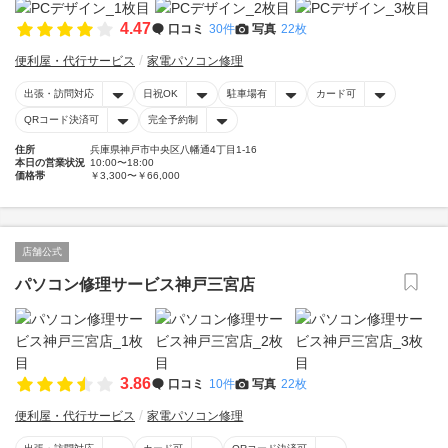
4.47
口コミ
30件
写真
22枚
便利屋・代行サービス
家電パソコン修理
出張・訪問対応
日祝OK
駐車場有
カード可
QRコード決済可
完全予約制
住所
兵庫県神戸市中央区八幡通4丁目1-16
本日の営業状況
10:00〜18:00
価格帯
￥3,300〜￥66,000
店舗公式
パソコン修理サービス神戸三宮店
3.86
口コミ
10件
写真
22枚
便利屋・代行サービス
家電パソコン修理