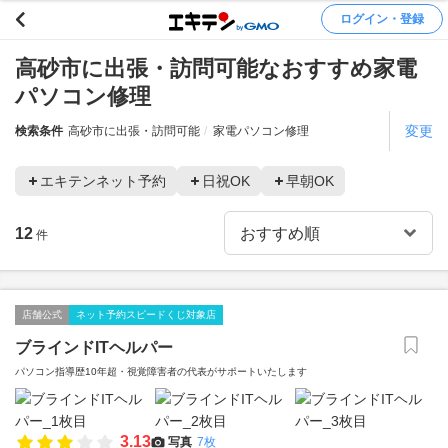
ログイン・登録
高砂市に出張・訪問可能なおすすめ家電
パソコン修理
変更
検索条件
高砂市に出張・訪問可能
家電パソコン修理
エキテンネット予約
日祝OK
早朝OK
12
件
店舗公式
ネット予約スピードくじ対象店
ブラインドITヘルパー
パソコン指導歴10年超・視覚障害者の代表がサポートいたします
3.13
写真
7枚