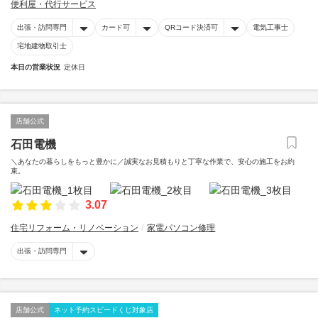
便利屋・代行サービス
出張・訪問専門
カード可
QRコード決済可
電気工事士
宅地建物取引士
本日の営業状況
定休日
店舗公式
石田電機
＼あなたの暮らしをもっと豊かに／誠実なお見積もりと丁寧な作業で、安心の施工をお約
束。
3.07
住宅リフォーム・リノベーション
家電パソコン修理
出張・訪問専門
店舗公式
ネット予約スピードくじ対象店