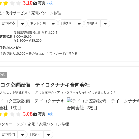
3.10
写真
7枚
屋・代行サービス
家電パソコン修理
・訪問対応
ネット予約
日祝OK
早朝OK
愛知県安城市横山町浜畔上29-4
営業状況
8:00〜19:00
￥1,200〜￥35,200
予約カレンダー
予約で最大10,000円分のAmazonギフトカードが当たる！
公式
イコク空調設備 テイコクナナキ合同会社
クなセット割引あり♪】一気にお家中のエアコンをスッキリキレイにさせましょう！
3.08
写真
8枚
スクリーニング
家電
家電パソコン修理
・訪問専門
日祝OK