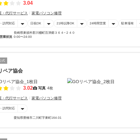
3.04
屋・代行サービス
家電パソコン修理
・訪問対応
日祝OK
21時以降OK
24時間営業
駐車場有
長崎県東彼杵郡川棚町百津郷３６４−２４０
営業状況
0:00〜24:00
公式
リペア協会
3.02
写真
4枚
屋・代行サービス
家電パソコン修理
・訪問対応
愛知県豊橋市二川町字東町164-31