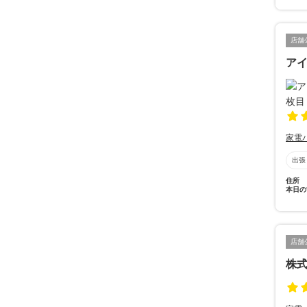
店舗
ア
家電
出張
住所
本日の
店舗
株