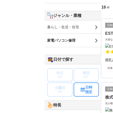
16
件
ジャンル・業種
店舗
暮らし・生活・住宅
EST
大切な
家電パソコン修理
日付で探す
携帯
出張
今日
明日
8/6
8/7
日時
土曜日
店舗
指定
8/8
株式
法人様
特長