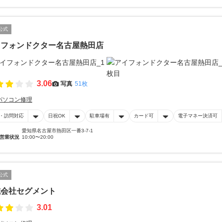
公式
イフォンドクター名古屋熱田店
3.06
写真
51枚
パソコン修理
・訪問対応
日祝OK
駐車場有
カード可
電子マネー決済可
愛知県名古屋市熱田区一番3-7-1
営業状況
10:00〜20:00
公式
式会社セグメント
3.01