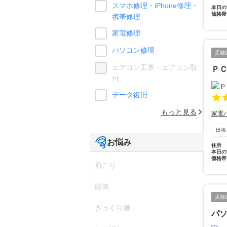
スマホ修理・iPhone修理・
本日の
価格帯
携帯修理
家電修理
パソコン修理
店舗
エアコン工事・エアコン取
ＰＣ
付
データ復旧
もっと見る
家電
出張
お悩み
住所
本日の
価格帯
肩こり
腰痛
店舗
ぎっくり腰
パソ