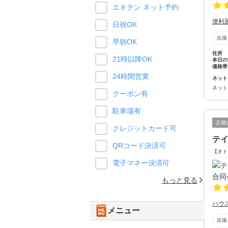
エキテン ネット予約
便利
日祝OK
出張
早朝OK
住所
21時以降OK
本日の
価格帯
24時間営業
ネット
ネット
クーポン有
駐車場有
店舗
クレジットカード可
テ
QRコード決済可
【オト
電子マネー決済可
もっと見る
ハウ
メニュー
出張