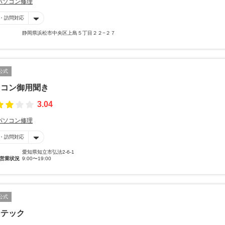
パソコン修理
・訪問対応
静岡県浜松市中央区上島５丁目２２−２７
公式
ソコン御用聞き
3.04
パソコン修理
・訪問対応
愛知県知立市弘法2-6-1
営業状況
9:00〜19:00
公式
ーテック