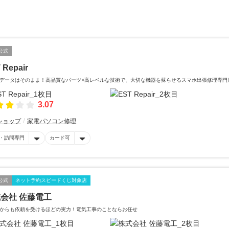
公式
 Repair
データはそのまま！高品質なパーツ×高レベルな技術で、大切な機器を蘇らせるスマホ出張修理専門
3.07
ショップ
家電パソコン修理
・訪問専門
カード可
公式
ネット予約スピードくじ対象店
会社 佐藤電工
からも依頼を受けるほどの実力！電気工事のことならお任せ