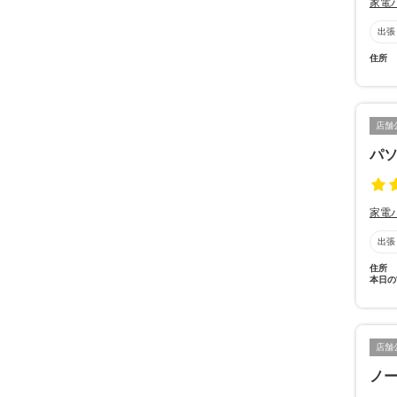
家電
出張
住所
店舗
パ
家電
出張
住所
本日の
店舗
ノ