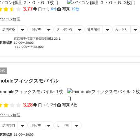
3.77
口コミ
6件
写真
19枚
パソコン修理
・訪問対応
日祝OK
クーポン有
駐車場有
カード可
東京都千代田区神田淡路町2-23-1
営業状況
10:00〜20:00
￥10,000〜￥28,000
公式
xmobileフィックスモバイル
3.28
口コミ
2件
写真
6枚
パソコン修理
・訪問専門
日祝OK
カード可
営業状況
11:00〜20:00