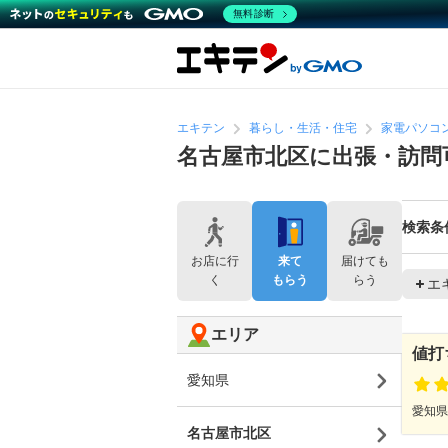
無料診断
エキテン
暮らし・生活・住宅
家電パソコ
名古屋市北区に出張・訪問
検索条
お店に行
来て
届けても
く
もらう
らう
エ
エリア
値打
愛知県
愛知県
名古屋市北区