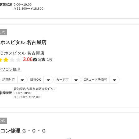
営業状況
9:00〜19:00
￥11,800〜￥18,800
公式
ホスピタル 名古屋店
3.06
写真
1枚
パソコン修理
・訪問対応
日祝OK
カード可
QRコード決済可
愛知県名古屋市東区大松町5-2
営業状況
9:00〜18:00
￥8,800〜￥22,000
公式
コン修理 Ｇ・Ｏ・Ｇ