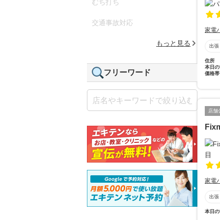
むち打ち
交通事故対応
家電
もっと見る
出張
住所
本日の
フリーワード
価格帯
店舗
Fi
家電
出張
本日の