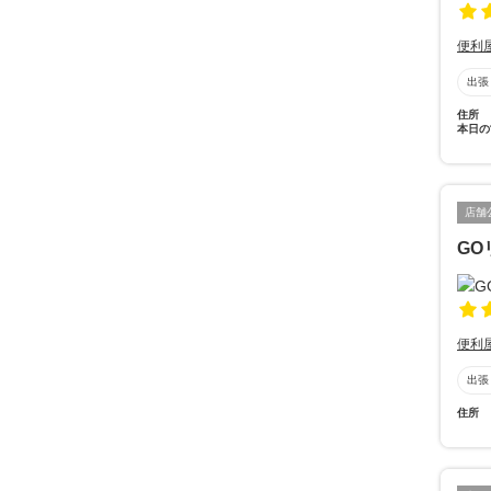
便利
出張
住所
本日の
店舗
GO
便利
出張
住所