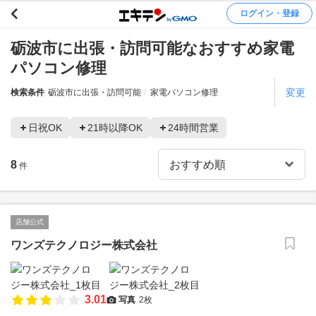
ログイン・登録
砺波市に出張・訪問可能なおすすめ家電
パソコン修理
変更
検索条件
砺波市に出張・訪問可能
家電パソコン修理
日祝OK
21時以降OK
24時間営業
8
件
店舗公式
ワンズテクノロジー株式会社
3.01
写真
2枚