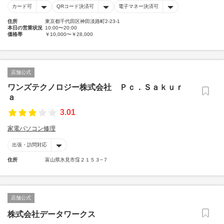
カード可
QRコード決済可
電子マネー決済可
住所
東京都千代田区神田淡路町2-23-1
本日の営業状況
10:00〜20:00
価格帯
￥10,000〜￥28,000
店舗公式
ワンズテクノロジー株式会社 Ｐｃ．Ｓａｋｕｒ
ａ
3.01
家電パソコン修理
出張・訪問対応
住所
富山県氷見市窪２１５３−７
店舗公式
株式会社データワークス