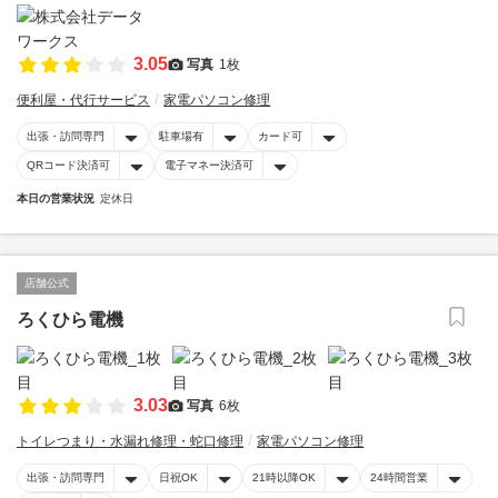
3.05
写真
1枚
便利屋・代行サービス
家電パソコン修理
出張・訪問専門
駐車場有
カード可
QRコード決済可
電子マネー決済可
本日の営業状況
定休日
店舗公式
ろくひら電機
3.03
写真
6枚
トイレつまり・水漏れ修理・蛇口修理
家電パソコン修理
出張・訪問専門
日祝OK
21時以降OK
24時間営業