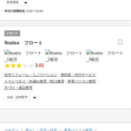
駐車場有
本日の営業状況
0:00〜24:00
店舗公式
floatss フロート
3.01
住宅リフォーム・リノベーション
便利屋・代行サービス
トイレつまり・水漏れ修理・蛇口修理
家電パソコン修理
片づけ・遺品整理
出張・訪問専門
エキテン
暮らし・生活・住宅
家電パソコン修理