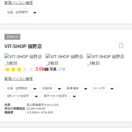
家電パソコン修理
出張・訪問専門
店舗公式
VIT-SHOP 福野店
3.08
写真
17枚
家電パソコン修理
出張・訪問対応
日祝OK
駐車場有
カード可
QRコード決済可
電子マネー決済可
住所
富山県南砺市やかた116
本日の営業状況
10:00〜18:00
価格帯
￥3,000〜￥26,000