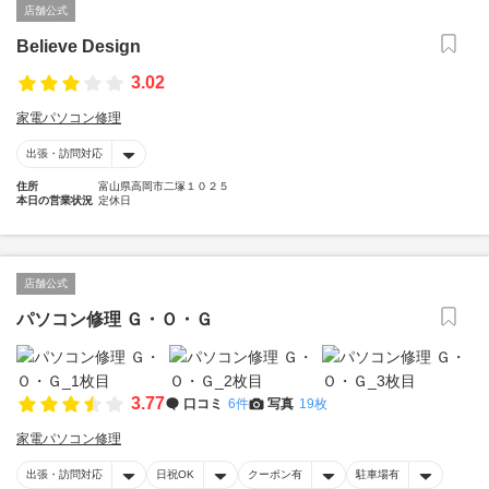
店舗公式
Believe Design
3.02
家電パソコン修理
出張・訪問対応
住所
富山県高岡市二塚１０２５
本日の営業状況
定休日
店舗公式
パソコン修理 Ｇ・Ｏ・Ｇ
3.77
口コミ
6件
写真
19枚
家電パソコン修理
出張・訪問対応
日祝OK
クーポン有
駐車場有