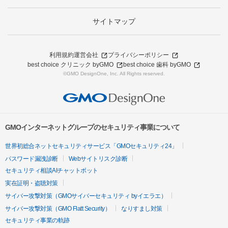
サイトマップ
利用規約
運営会社
プライバシーポリシー
best choice クリニック byGMO
best choice 歯科 byGMO
©GMO DesignOne, Inc. All Rights reserved.
GMOインターネットグループのセキュリティ事業について
世界初総合ネットセキュリティサービス「GMOセキュリティ24」
パスワード漏洩診断
Webサイトリスク診断
セキュリティ相談AIチャットボット
実在証明・盗聴対策
サイバー攻撃対策（GMOサイバーセキュリティ byイエラエ）
サイバー攻撃対策（GMO Flatt Security）
なりすまし対策
セキュリティ事業の軌跡