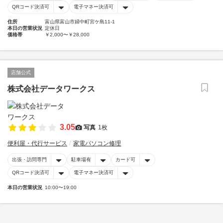
QRコード決済可
電子マネー決済可
住所
富山県富山市婦中町宮ケ島11-1
本日の営業状況
定休日
価格帯
￥2,000〜￥28,000
店舗公式
株式会社データワークス
3.05
写真
1枚
便利屋・代行サービス
家電パソコン修理
出張・訪問専門
駐車場有
カード可
QRコード決済可
電子マネー決済可
本日の営業状況
10:00〜19:00