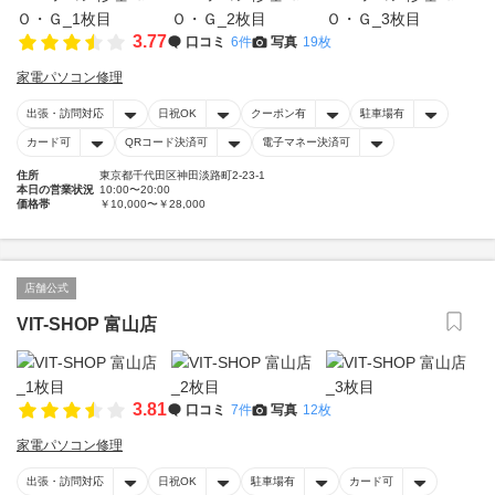
3.77
口コミ
6件
写真
19枚
家電パソコン修理
出張・訪問対応
日祝OK
クーポン有
駐車場有
カード可
QRコード決済可
電子マネー決済可
住所
東京都千代田区神田淡路町2-23-1
本日の営業状況
10:00〜20:00
価格帯
￥10,000〜￥28,000
店舗公式
VIT-SHOP 富山店
3.81
口コミ
7件
写真
12枚
家電パソコン修理
出張・訪問対応
日祝OK
駐車場有
カード可