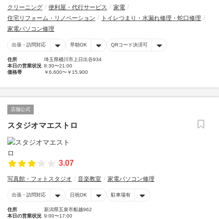
クリーニング
便利屋・代行サービス
家電
住宅リフォーム・リノベーション
トイレつまり・水漏れ修理・蛇口修理
家電パソコン修理
出張・訪問対応
早朝OK
QRコード決済可
住所
埼玉県桶川市上日出谷934
本日の営業状況
8:30〜21:00
価格帯
￥6,600〜￥15,900
店舗公式
スタジオマエストロ
3.07
写真館・フォトスタジオ
音楽教室
家電パソコン修理
出張・訪問対応
日祝OK
駐車場有
住所
新潟県五泉市船越962
本日の営業状況
9:00〜17:00