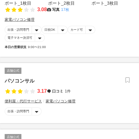
3.08
写真
17枚
家電パソコン修理
出張・訪問専門
日祝OK
カード可
電子マネー決済可
本日の営業状況
9:00〜21:00
店舗公式
パソコンサル
3.17
口コミ
1件
便利屋・代行サービス
家電パソコン修理
出張・訪問専門
店舗公式