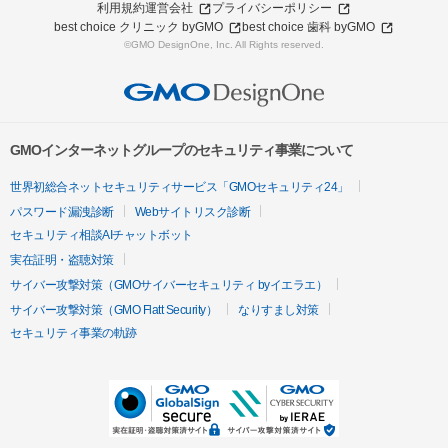
利用規約
運営会社
プライバシーポリシー
best choice クリニック byGMO
best choice 歯科 byGMO
©GMO DesignOne, Inc. All Rights reserved.
GMOインターネットグループのセキュリティ事業について
世界初総合ネットセキュリティサービス「GMOセキュリティ24」
パスワード漏洩診断
Webサイトリスク診断
セキュリティ相談AIチャットボット
実在証明・盗聴対策
サイバー攻撃対策（GMOサイバーセキュリティ byイエラエ）
サイバー攻撃対策（GMO Flatt Security）
なりすまし対策
セキュリティ事業の軌跡