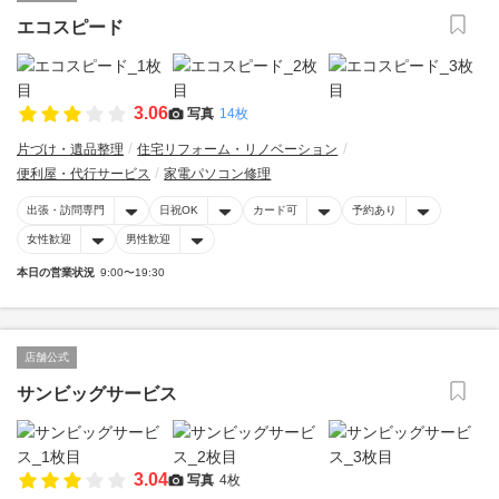
エコスピード
3.06
写真
14枚
片づけ・遺品整理
住宅リフォーム・リノベーション
便利屋・代行サービス
家電パソコン修理
出張・訪問専門
日祝OK
カード可
予約あり
女性歓迎
男性歓迎
本日の営業状況
9:00〜19:30
店舗公式
サンビッグサービス
3.04
写真
4枚