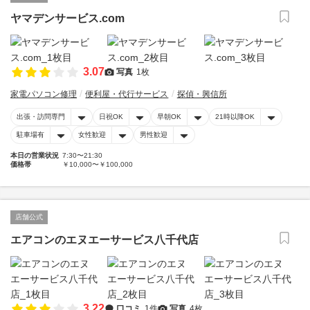
ヤマデンサービス.com
3.07
写真
1枚
家電パソコン修理
便利屋・代行サービス
探偵・興信所
出張・訪問専門
日祝OK
早朝OK
21時以降OK
駐車場有
女性歓迎
男性歓迎
本日の営業状況
7:30〜21:30
価格帯
￥10,000〜￥100,000
店舗公式
エアコンのエヌエーサービス八千代店
3.22
口コミ
1件
写真
4枚