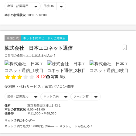
出張・訪問専門
日祝OK
本日の営業状況
10:00〜18:00
店舗公式
ネット予約スピードくじ対象店
株式会社 日本エコネット通信
ご自宅の通信もエコに変えませんか？
3.12
写真
6枚
便利屋・代行サービス
家電パソコン修理
出張・訪問対応
ネット予約
クーポン有
住所
東京都墨田区押上1-43-1
本日の営業状況
9:00〜18:00
価格帯
￥11,000〜￥98,560
ネット予約カレンダー
ネット予約で最大10,000円分のAmazonギフトカードが当たる！