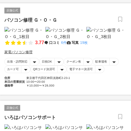
店舗公式
パソコン修理 Ｇ・Ｏ・Ｇ
3.77
口コミ
6件
写真
19枚
家電パソコン修理
出張・訪問対応
日祝OK
クーポン有
駐車場有
カード可
QRコード決済可
電子マネー決済可
住所
東京都千代田区神田淡路町2-23-1
本日の営業状況
10:00〜20:00
価格帯
￥10,000〜￥28,000
店舗公式
いろはパソコンサポート