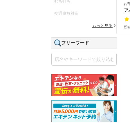
むち打ち
お
ア
交通事故対応
もっと見る
茨
フリーワード