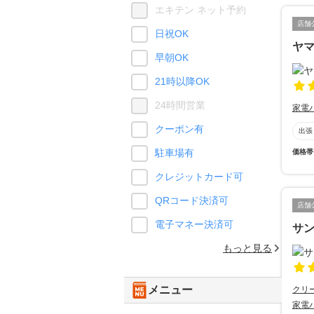
エキテン ネット予約
店舗
日祝OK
ヤマ
早朝OK
21時以降OK
24時間営業
家電
クーポン有
出張
駐車場有
価格帯
クレジットカード可
QRコード決済可
店舗
電子マネー決済可
サ
もっと見る
メニュー
クリ
家電