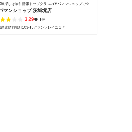
部屋探しは物件情報トップクラスのアパマンショップで☆
パマンショップ 茨城境店
3.29
1件
城県猿島郡境町103-15グランソレイユ１Ｆ