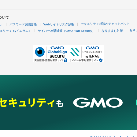
ついて
セキュリティ相談AIチャットボット
4」
パスワード漏洩診断
Webサイトリスク診断
セキ
ュリティ byイエラエ）
サイバー攻撃対策（GMO Flatt Security）
なりすまし対策