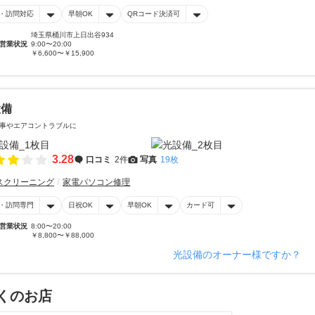
・訪問対応
早朝OK
QRコード決済可
埼玉県桶川市上日出谷934
営業状況
9:00〜20:00
￥6,600〜￥15,900
設備
事やエアコントラブルに
3.28
口コミ
2件
写真
19枚
スクリーニング
家電パソコン修理
・訪問専門
日祝OK
早朝OK
カード可
営業状況
8:00〜20:00
￥8,800〜￥88,000
光設備のオーナー様ですか？
くのお店