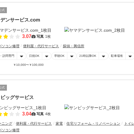
公式
デンサービス.com
3.07
写真
1枚
パソコン修理
便利屋・代行サービス
探偵・興信所
・訪問専門
日祝OK
早朝OK
21時以降OK
駐車場有
￥10,000〜￥100,000
公式
ンビッグサービス
3.04
写真
4枚
ーニング
便利屋・代行サービス
家電
住宅リフォーム・リノベーション
トイ
パソコン修理