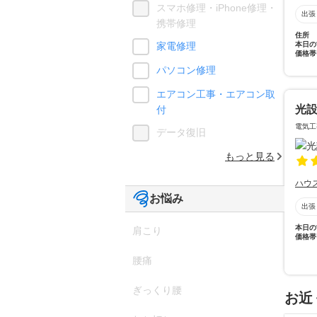
スマホ修理・iPhone修理・
出張
携帯修理
住所
本日の
家電修理
価格帯
パソコン修理
エアコン工事・エアコン取
光
付
電気工
データ復旧
もっと見る
ハウ
お悩み
出張
本日の
肩こり
価格帯
腰痛
ぎっくり腰
お近