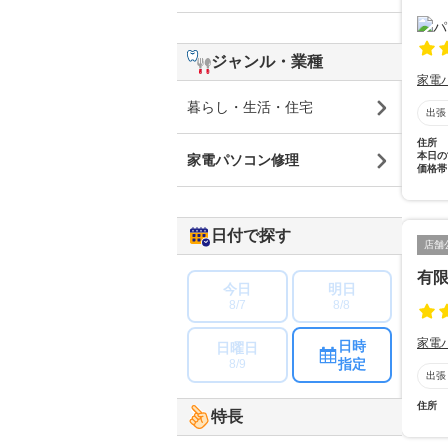
ジャンル・業種
家電
暮らし・生活・住宅
出張
住所
本日の
家電パソコン修理
価格帯
日付で探す
店舗
有
今日
明日
8/7
8/8
家電
日時
日曜日
指定
8/9
出張
住所
特長