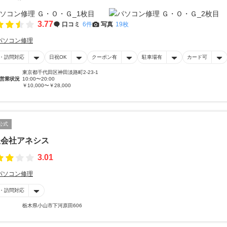
3.77
口コミ
6件
写真
19枚
パソコン修理
・訪問対応
日祝OK
クーポン有
駐車場有
カード可
東京都千代田区神田淡路町2-23-1
営業状況
10:00〜20:00
￥10,000〜￥28,000
公式
限会社アネシス
3.01
パソコン修理
・訪問対応
栃木県小山市下河原田606