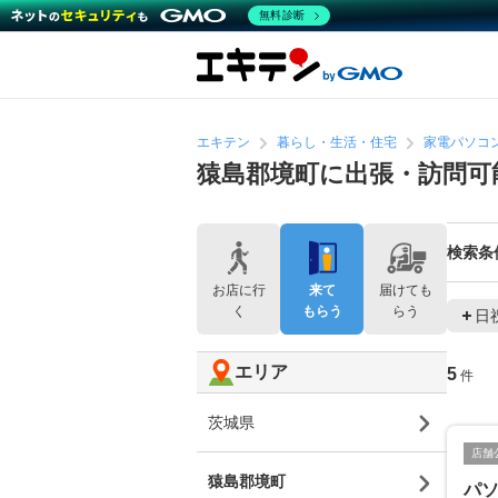
無料診断
エキテン
暮らし・生活・住宅
家電パソコ
猿島郡境町に出張・訪問可
検索条
お店に行
来て
届けても
く
もらう
らう
日
エリア
5
件
茨城県
店舗
猿島郡境町
パソ