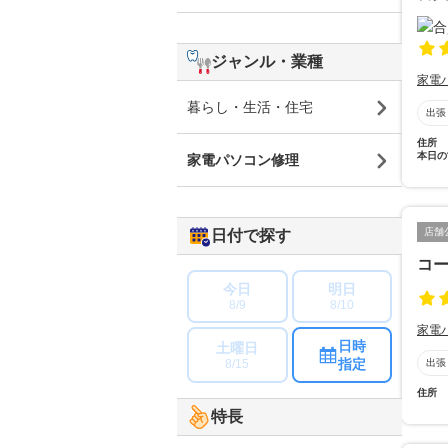
ジャンル・業種
家電
暮らし・生活・住宅
出張
住所
本日の
家電パソコン修理
店舗
日付で探す
コー
今日
明日
8/9
8/10
家電
日時
土曜日
指定
8/15
出張
住所
特長