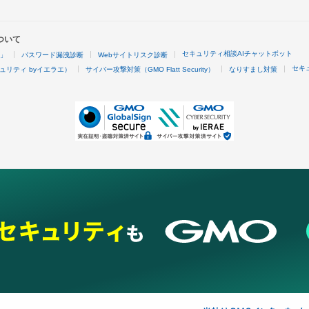
ついて
セキュリティ相談AIチャットボット
4」
パスワード漏洩診断
Webサイトリスク診断
セキ
ュリティ byイエラエ）
サイバー攻撃対策（GMO Flatt Security）
なりすまし対策