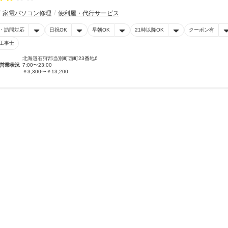
家電パソコン修理
便利屋・代行サービス
・訪問対応
日祝OK
早朝OK
21時以降OK
クーポン有
工事士
北海道石狩郡当別町西町23番地6
営業状況
7:00〜23:00
￥3,300〜￥13,200