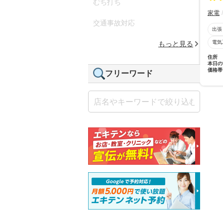
むち打ち
家電
交通事故対応
出張
電気
もっと見る
住所
本日の
価格帯
フリーワード