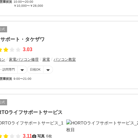
営業状況
10:00〜20:00
￥10,000〜￥28,000
公式
Ｃサポート・タケザワ
3.03
コン
家電パソコン修理
家電
パソコン教室
・訪問専門
日祝OK
営業状況
9:00〜21:00
公式
RTOライフサポートサービス
3.11
写真
6枚