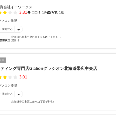
3.31
口コミ
1件
写真
1枚
パソコン修理
・訪問対応
北海道札幌市中央区南１１条西７丁目１−７
営業状況
定休日
公式
ティング専門店Glationグラシオン北海道帯広中央店
3.01
パソコン修理
・訪問対応
北海道帯広市西二条南11丁目6番地3