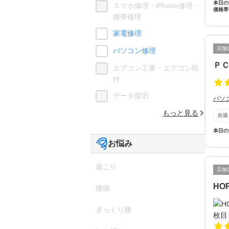
本日の
スマホ修理・iPhone修理・
価格帯
携帯修理
家電修理
店舗
パソコン修理
Ｐ
エアコン工事・エアコン取
付
データ復旧
パソ
もっと見る
出張
本日の
お悩み
肩こり
店舗
HO
腰痛
ぎっくり腰