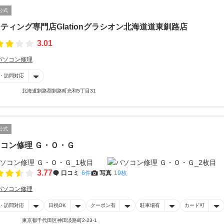
公式
ティング専門店Glationグラシオン北海道道東釧路店
3.01
パソコン修理
・訪問対応
北海道釧路郡釧路町光和5丁目31
公式
コン修理 Ｇ・Ｏ・Ｇ
3.77
口コミ
6件
写真
19枚
パソコン修理
・訪問対応
日祝OK
クーポン有
駐車場有
カード可
東京都千代田区神田淡路町2-23-1