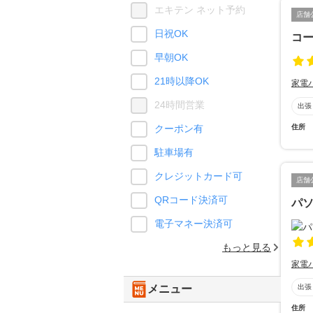
エキテン ネット予約
店舗
日祝OK
コー
早朝OK
21時以降OK
家電
24時間営業
出張
住所
クーポン有
駐車場有
クレジットカード可
店舗
QRコード決済可
パソ
電子マネー決済可
もっと見る
家電
出張
メニュー
住所