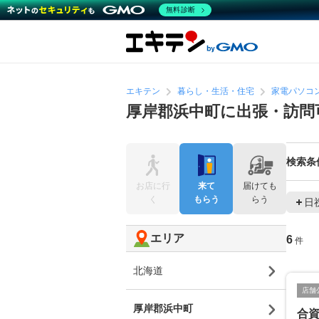
無料診断
エキテン
暮らし・生活・住宅
家電パソコ
厚岸郡浜中町に出張・訪問
検索条
お店に行
来て
届けても
く
もらう
らう
日
エリア
6
件
北海道
店舗
厚岸郡浜中町
合