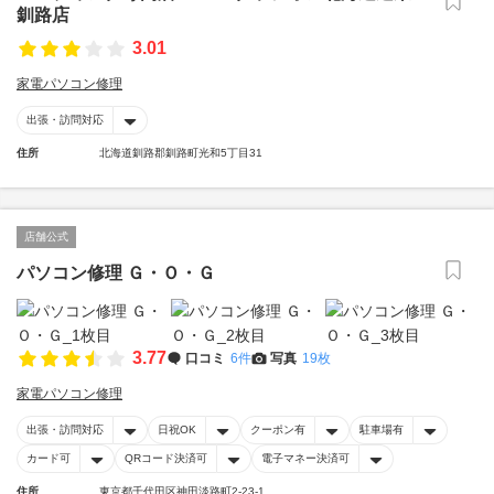
釧路店
3.01
家電パソコン修理
出張・訪問対応
住所
北海道釧路郡釧路町光和5丁目31
店舗公式
パソコン修理 Ｇ・Ｏ・Ｇ
3.77
口コミ
6件
写真
19枚
家電パソコン修理
出張・訪問対応
日祝OK
クーポン有
駐車場有
カード可
QRコード決済可
電子マネー決済可
住所
東京都千代田区神田淡路町2-23-1