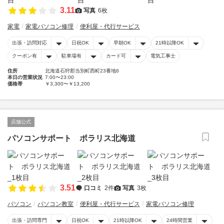
3.11
写真
6枚
家電
家電パソコン修理
便利屋・代行サービス
出張・訪問対応
日祝OK
早朝OK
21時以降OK
クーポン有
駐車場有
カード可
電気工事士
住所
北海道石狩郡当別町西町23番地6
本日の営業状況
7:00〜23:00
価格帯
￥3,300〜￥13,200
店舗公式
パソコンサポート ポラリス北海道
3.51
口コミ
2件
写真
3枚
パソコン
パソコン教室
便利屋・代行サービス
家電パソコン修理
出張・訪問専門
日祝OK
21時以降OK
24時間営業