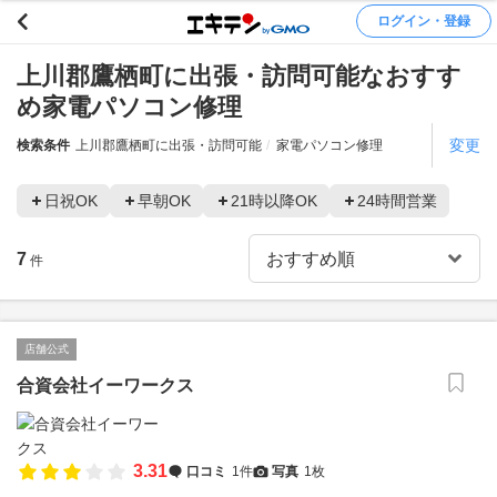
ログイン・登録
上川郡鷹栖町に出張・訪問可能なおすす
め家電パソコン修理
変更
検索条件
上川郡鷹栖町に出張・訪問可能
家電パソコン修理
日祝OK
早朝OK
21時以降OK
24時間営業
7
件
店舗公式
合資会社イーワークス
3.31
口コミ
1件
写真
1枚